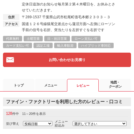
定休日追加のお知らせ毎月第２第４木曜日を、お休みとさ
せていただきます。
〒289-1537
千葉県山武市松尾町借毛本郷２３０３－３
住所
国道１２６号線猿尾交差点から蓮沼方面へ左側にローソン
アクセス
手前の信号を右折、突当たりを左折すぐを右折です
代車無料
土曜営業
日・祝日営業
ローン支払い可
カード支払い可
認証工場
輸入車歓迎
ハイブリッド車対応
お問い合わせ/お見積り
地図・
トップ
メニュー
レビュー
クーポン
ファイン・ファクトリーを利用した方のレビュー・口コミ
128
件中 11～20件を表示
メニュー
並び替え
絞込み