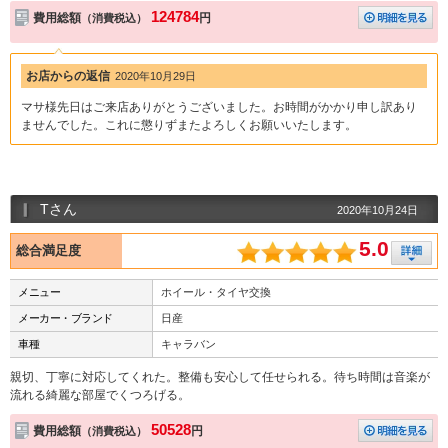
124784
費用総額
円
（消費税込）
お店からの返信
2020年10月29日
マサ様先日はご来店ありがとうございました。お時間がかかり申し訳あり
ませんでした。これに懲りずまたよろしくお願いいたします。
Tさん
2020年10月24日
5.0
総合満足度
メニュー
ホイール・タイヤ交換
メーカー・ブランド
日産
車種
キャラバン
親切、丁寧に対応してくれた。整備も安心して任せられる。待ち時間は音楽が
流れる綺麗な部屋でくつろげる。
50528
費用総額
円
（消費税込）