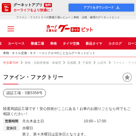
グーネットアプリ
無料
アプリをダウンロード
カーライフをより快適に！
ファイン・ファクトリーの整備工場レビュー｜車検・点検・修理のグーネットピット
取
カーリース
整備工場
車検
タイヤ交換
新品タイヤ
カタログ
ロー
車検・オイル交換・キズ・ヘコミクルマのことならグーネットピット
中古車TOP
車検・自動車整備・車修理
首都圏
千葉県
山武市
ファイン・ファ
ファイン・ファクトリー
認証工場：3第5358号
陸運局認証工場です！安心技術がここにある！お車のお困りごとなら何でもご
相談ください！
月火木金土日
10:00～17:00
営業時間
水曜日
定休日
第２、第４木曜日は定休日となります。