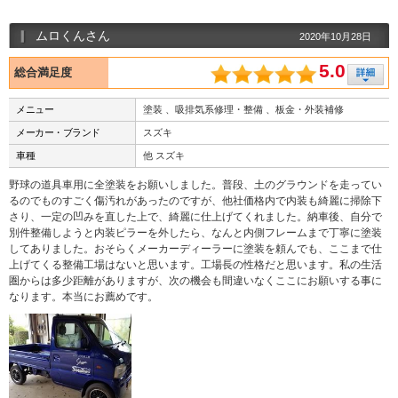
ムロくんさん
2020年10月28日
5.0
総合満足度
メニュー
塗装 、吸排気系修理・整備 、板金・外装補修
メーカー・ブランド
スズキ
車種
他 スズキ
野球の道具車用に全塗装をお願いしました。普段、土のグラウンドを走ってい
るのでものすごく傷汚れがあったのですが、他社価格内で内装も綺麗に掃除下
さり、一定の凹みを直した上で、綺麗に仕上げてくれました。納車後、自分で
別件整備しようと内装ピラーを外したら、なんと内側フレームまで丁寧に塗装
してありました。おそらくメーカーディーラーに塗装を頼んでも、ここまで仕
上げてくる整備工場はないと思います。工場長の性格だと思います。私の生活
圏からは多少距離がありますが、次の機会も間違いなくここにお願いする事に
なります。本当にお薦めです。