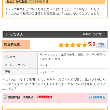
お店からの返信
2020年10月20日
ステテコ様先日はご来店ありがとうございました。ご丁寧なメールも頂
き、このよう最高のご評価とお言葉重ねがさねありがとうございました。
かなさん
2020年10月17日
5.0
総合満足度
サスペンション・足回り修理・整備 、ガソリン車用(オ
メニュー
イル交換) 、車検
メーカー・ブランド
ホンダ
車種
エリシオン
すごくわかりやすく説明もしていただき、親切でとても安く、遠いですがこち
らで頼んでよかったです！とてもおすすめです！次もこちらでお願いしようと
思います！
209999
費用総額
円
（消費税込）