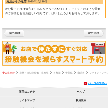
お店からの返信
2020年10月19日
かな様この度は遠方よりありがとうございました。そしてこのような最高
のご評価とお言葉嬉しい限りです。はいまた心よりお待ちしております。
中古車TOP
車検・自動車整備・車修理
首都圏
千葉県
山武市
ファイン・ファ
ページの先頭へ
質問はコチラ
ヘルプ
サイトマップ
利用規約