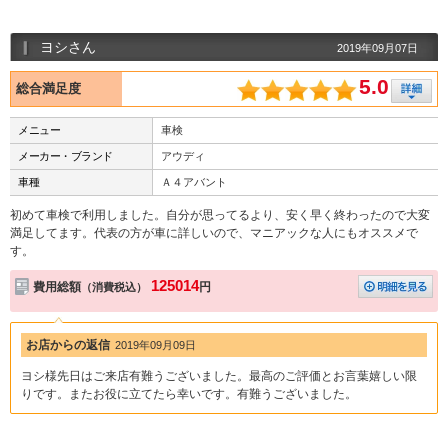
ヨシさん
2019年09月07日
5.0
総合満足度
メニュー
車検
メーカー・ブランド
アウディ
車種
Ａ４アバント
初めて車検で利用しました。自分が思ってるより、安く早く終わったので大変
満足してます。代表の方が車に詳しいので、マニアックな人にもオススメで
す。
125014
費用総額
円
（消費税込）
お店からの返信
2019年09月09日
ヨシ様先日はご来店有難うございました。最高のご評価とお言葉嬉しい限
りです。またお役に立てたら幸いです。有難うございました。