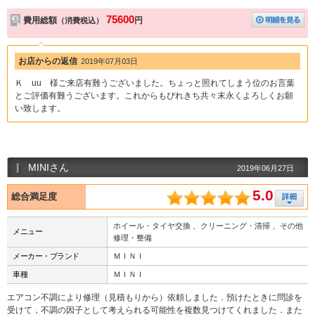
75600
費用総額
円
（消費税込）
お店からの返信
2019年07月03日
Ｋ uu 様ご来店有難うございました。ちょっと照れてしまう位のお言葉
とご評価有難うございます。これからもぴれきち共々末永くよろしくお願
い致します。
MINIさん
2019年06月27日
5.0
総合満足度
ホイール・タイヤ交換 、クリーニング・清掃 、その他
メニュー
修理・整備
メーカー・ブランド
ＭＩＮＩ
車種
ＭＩＮＩ
エアコン不調により修理（見積もりから）依頼しました．預けたときに問診を
受けて，不調の因子として考えられる可能性を複数見つけてくれました．また