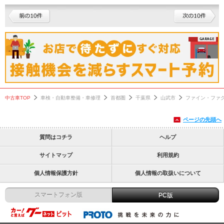
中古車TOP
車検・自動車整備・車修理
首都圏
千葉県
山武市
ファイン・ファ
ページの先頭へ
質問はコチラ
ヘルプ
サイトマップ
利用規約
個人情報保護方針
個人情報の取扱いについて
スマートフォン版
PC版