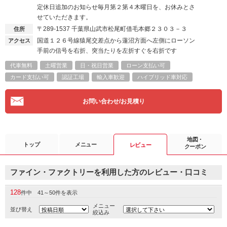
定休日追加のお知らせ毎月第２第４木曜日を、お休みとさ
せていただきます。
〒289-1537
千葉県山武市松尾町借毛本郷２３０３－３
住所
国道１２６号線猿尾交差点から蓮沼方面へ左側にローソン
アクセス
手前の信号を右折、突当たりを左折すぐを右折です
代車無料
土曜営業
日・祝日営業
ローン支払い可
カード支払い可
認証工場
輸入車歓迎
ハイブリッド車対応
お問い合わせ/お見積り
地図・
トップ
メニュー
レビュー
クーポン
ファイン・ファクトリーを利用した方のレビュー・口コミ
128
件中 41～50件を表示
メニュー
並び替え
絞込み