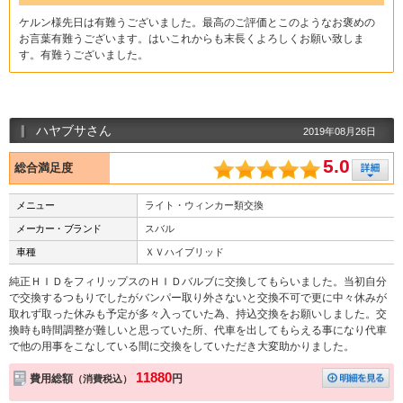
ケルン様先日は有難うございました。最高のご評価とこのようなお褒めの
お言葉有難うございます。はいこれからも末長くよろしくお願い致しま
す。有難うございました。
ハヤブサさん
2019年08月26日
5.0
総合満足度
メニュー
ライト・ウィンカー類交換
メーカー・ブランド
スバル
車種
ＸＶハイブリッド
純正ＨＩＤをフィリップスのＨＩＤバルブに交換してもらいました。当初自分
で交換するつもりでしたがバンパー取り外さないと交換不可で更に中々休みが
取れず取った休みも予定が多々入っていた為、持込交換をお願いしました。交
換時も時間調整が難しいと思っていた所、代車を出してもらえる事になり代車
で他の用事をこなしている間に交換をしていただき大変助かりました。
11880
費用総額
円
（消費税込）