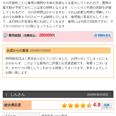
その可能性ごとに修理の期間や大体の見積もりを提示してくれたので，費用の
最大額が予想てきたことは安心材料となります．じっくりと不調の原因を評価
してくれるので，その分時間はかかりますが，それは必要な時間と理解してい
るのでお納車までのスピードは納得しています．修理後に実走行もしてくれ
て，走行時の不安感を更に払拭してくれます．修理には今回で2回目ですが，マ
イカーのかかりつけ医になってもらってます．
285000
費用総額
円
（消費税込）
お店からの返信
2019年07月03日
MINI様先日はご来店ありがとうございました。お待たせしてしまったにも
かかわらず、このような最高のご評価とお言葉恐縮です。有難うございま
す。かかりつけ医としてこれからも精進してまいります。末永くよろしく
お願い致します。
しんさん
2019年06月02日
4.8
総合満足度
メニュー
吸排気系パーツ取付