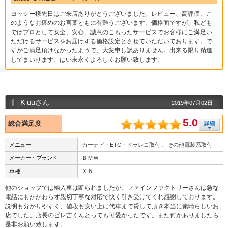
ヨッシー様先日はご来店ありがとうございました。レビュー、高評価、こ
のようなお褒めのお言葉ともに有難うございます。価格面ですが、私ども
ではプロとして安全、安心、誠意のこもったサービスでお客様にご満足い
ただけるサービスをお届けする価格設定とさせていただいております。で
すがご満足頂けなかったようで、大変申し訳ありません。出来る限り精進
してまいります。はい末永くよろしくお願い致します。
K uuさん
2019年07月02日
5.0
総合満足度
メニュー
カーナビ・ETC・ドラレコ取付 、その他電装系取付
メーカー・ブランド
ＢＭＷ
車種
Ｘ５
他のショップでは輸入車は断られましたが、ファインファクトリーさんは急な
電話にもかかわらず親切丁寧な対応で快く引き受けてくれ感謝しております。
説明も分かりやすく、値段も安い上に代車まで貸して頂き本当に素晴らしいお
店でした。店長のピレ吉くんとっても可愛かったです。また何かありましたら
是非お願い致します。