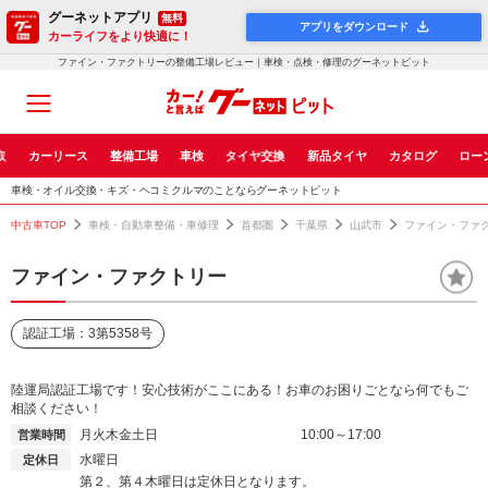
グーネットアプリ
無料
アプリをダウンロード
カーライフをより快適に！
ファイン・ファクトリーの整備工場レビュー｜車検・点検・修理のグーネットピット
取
カーリース
整備工場
車検
タイヤ交換
新品タイヤ
カタログ
ロー
車検・オイル交換・キズ・ヘコミクルマのことならグーネットピット
中古車TOP
車検・自動車整備・車修理
首都圏
千葉県
山武市
ファイン・ファ
ファイン・ファクトリー
認証工場：3第5358号
陸運局認証工場です！安心技術がここにある！お車のお困りごとなら何でもご
相談ください！
月火木金土日
10:00～17:00
営業時間
水曜日
定休日
第２、第４木曜日は定休日となります。