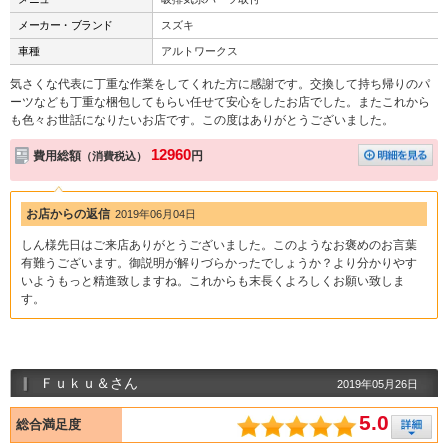
メーカー・ブランド
スズキ
車種
アルトワークス
気さくな代表に丁重な作業をしてくれた方に感謝です。交換して持ち帰りのパ
ーツなども丁重な梱包してもらい任せて安心をしたお店でした。またこれから
も色々お世話になりたいお店です。この度はありがとうございました。
12960
費用総額
円
（消費税込）
お店からの返信
2019年06月04日
しん様先日はご来店ありがとうございました。このようなお褒めのお言葉
有難うございます。御説明が解りづらかったでしょうか？より分かりやす
いようもっと精進致しますね。これからも末長くよろしくお願い致しま
す。
Ｆｕｋｕ＆さん
2019年05月26日
5.0
総合満足度