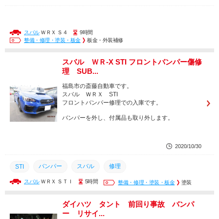
スバル
ＷＲＸ Ｓ４
9時間
整備・修理・塗装・板金
板金・外装補修
スバル ＷＲ-X STI フロントバンパー傷修
理 SUB...
福島市の斎藤自動車です。
スバル ＷＲＸ STI
フロントバンパー修理での入庫です。
バンパーを外し、付属品も取り外します。
2020/10/30
バンパー
スバル
修理
STI
スバル
ＷＲＸ ＳＴＩ
5時間
整備・修理・塗装・板金
塗装
ダイハツ タント 前回り事故 バンパ
ー リサイ...