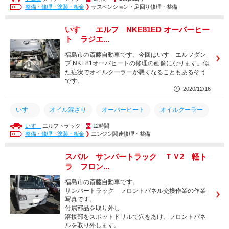
整備・修理・塗装・板金
サスペンション・足回り修理・整備
いすゞ エルフ NKE81ED オーバーヒー
ト ラジエ...
福島市の斎藤自動車です。今回はいすゞエルフダン
プ,NKE81オーバヒートの修理の画像になります。似
た症状でオイルクーラーが悪くなることもあるそう
です。
2020/12/16
いすゞ
オイル混ざり
オーバーヒート
オイルクーラー
いすゞ
エルフトラック
12時間
ラジエター
ヘッドガスケット
エルフ
交換
整備・修理・塗装・板金
エンジン関連修理・整備
スバル サンバートラック ＴＶ2 軽ト
ラ フロン...
福島市の斎藤自動車です。
サンバートラック フロントパネル交換作業の作業
写真です。
付属部品を取り外し
溶接部をスポットドリルで穴をあけ、フロントパネ
ルを取り外します。