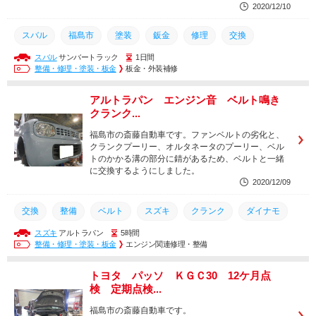
2020/12/10
スバル
福島市
塗装
鈑金
修理
交換
スバル
サンバートラック
1日間
整備・修理・塗装・板金
板金・外装補修
アルトラパン エンジン音 ベルト鳴き
クランク...
福島市の斎藤自動車です。ファンベルトの劣化と、
クランクプーリー、オルタネータのプーリー、ベル
トのかかる溝の部分に錆があるため、ベルトと一緒
に交換するようにしました。
2020/12/09
交換
整備
ベルト
スズキ
クランク
ダイナモ
スズキ
アルトラパン
5時間
整備・修理・塗装・板金
エンジン関連修理・整備
トヨタ パッソ ＫＧＣ30 12ケ月点
検 定期点検...
福島市の斎藤自動車です。