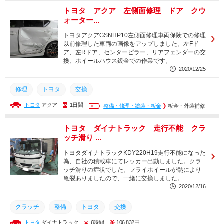
トヨタ アクア 左側面修理 ドア クウ
ォーター...
トヨタアクアGSNHP10左側面修理車両保険での修理
以前修理した車両の画像をアップしました。左Fド
ア、左Rドア、センターピラー、リアフェンダーの交
換、ホイールハウス鈑金での作業です。
2020/12/25
修理
トヨタ
交換
トヨタ
アクア
1日間
整備・修理・塗装・板金
板金・外装補修
トヨタ ダイナトラック 走行不能 クラ
ッチ滑り ...
トヨタダイナトラックKDY220H19走行不能になった
為、自社の積載車にてレッカー出動しました。クラ
ッチ滑りの症状でした。フライホイールが熱により
亀裂ありましたので、一緒に交換しました。
2020/12/16
クラッチ
整備
トヨタ
交換
トヨタ
ダイナトラック
6時間
106,832円