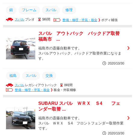
錆
フレーム
スバル
修理
スバル
プレオ
5時間
整備・修理・塗装・板金
ボディ補強
スバル アウトバック バックドア取替
福島市 ...
福島市の斎藤自動車です。
スバルアウトバック、バックドア取替作業になりま
す。
2020/10/30
福島
スバル
交換
スバル
レガシィアウトバック
8時間
整備・修理・塗装・板金
板金・外装補修
SUBARU スバル ＷＲＸ Ｓ4 フェ
ンダー取替 ...
福島市の斎藤自動車です。
スバル ＷＲＸ Ｓ4 フロントフェンダー取替作業
です。
2020/10/30