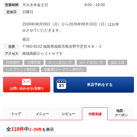
月火水木金土日
9:00～18:00
営業時間
日曜日
定休日
2026年08月09日（日）から2026年08月16日（日）はお休
みさせていただきます。
祝日
〒960-8152
福島県福島市鳥谷野字芝切４８－３
住所
南福島駅から２ｋｍです
アクセス
代車無料
土曜営業
ローン支払い可
カード支払い可
認証工場
ハイブリッド車対応
積載車(ローダウン車対応)
来店予約をする
お問い合わせ/お見積り
地図・
トップ
メニュー
レビュー
作業実績
クーポン
全
118件
中
1~20件
を表示