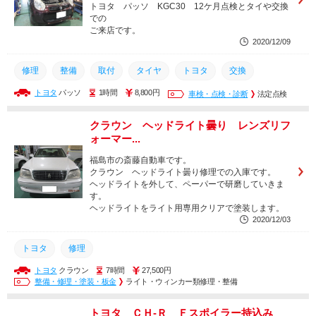
トヨタ パッソ KGC30 12ケ月点検とタイや交換
での
ご来店です。
2020/12/09
修理
整備
取付
タイヤ
トヨタ
交換
トヨタ
パッソ
1時間
8,800円
車検・点検・診断
法定点検
クラウン ヘッドライト曇り レンズリフ
ォーマー...
福島市の斎藤自動車です。
クラウン ヘッドライト曇り修理での入庫です。
ヘッドライトを外して、ペーパーで研磨していきま
す。
ヘッドライトをライト用専用クリアで塗装します。
2020/12/03
トヨタ
修理
トヨタ
クラウン
7時間
27,500円
整備・修理・塗装・板金
ライト・ウィンカー類修理・整備
トヨタ ＣＨ-Ｒ Ｆスポイラー持込み