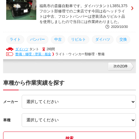
福島市の斎藤自動車です。ダイハツタントL385L375
フロント部修理でのご来店です今回は右ヘッドライ
トは中古、フロントバンパーは塗装済みリビルト品
を使用しましたので当日には作業終わりました。
2020/10/30
ライト
バンパー
中古
リビルト
ダイハツ
交換
ダイハツ
タント
2時間
整備・修理・塗装・板金
ライト・ウィンカー類修理・整備
車種から作業実績を探す
メーカー
車種