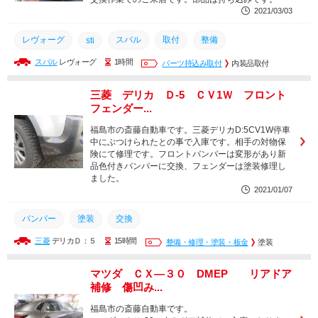
2021/03/03
レヴォーグ
スバル
取付
整備
sti
スバル
レヴォーグ
1時間
パーツ持込み取付
内装品取付
三菱 デリカ Ｄ-5 ＣＶ1Ｗ フロント
フェンダー...
福島市の斎藤自動車です。三菱デリカD:5CV1W停車
中にぶつけられたとの事で入庫です。相手の対物保
険にて修理です。フロントバンパーは変形があり新
品色付きバンパーに交換、フェンダーは塗装修理し
ました。
2021/01/07
バンパー
塗装
交換
三菱
デリカＤ：５
15時間
整備・修理・塗装・板金
塗装
マツダ ＣＸ―３０ DMEP リアドア
補修 傷凹み...
福島市の斎藤自動車です。