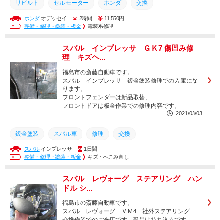
リビルト
セルモーター
ホンダ
交換
ホンダ
オデッセイ
2時間
11,550円
整備・修理・塗装・板金
電装系修理
スバル インプレッサ ＧＫ7 傷凹み修
理 キズヘ...
福島市の斎藤自動車です。
スバル インプレッサ 鈑金塗装修理での入庫にな
ります。
フロントフェンダーは新品取替、
フロントドアは板金作業での修理内容です。
2021/03/03
鈑金塗装
スバル車
修理
交換
スバル
インプレッサ
1日間
整備・修理・塗装・板金
キズ・へこみ直し
スバル レヴォーグ ステアリング ハン
ドル シ...
福島市の斎藤自動車です。
スバル レヴォーグ ＶＭ4 社外ステアリング
交換作業でのご来店です。部品は持ち込みです。