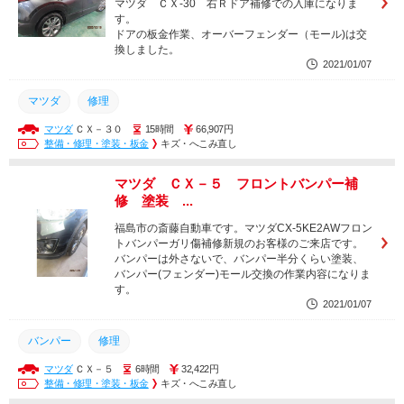
マツダ ＣＸ-30 右Ｒドア補修での入庫になりま
す。
ドアの板金作業、オーバーフェンダー（モール)は交
換しました。
2021/01/07
マツダ
修理
マツダ
ＣＸ－３０
15時間
66,907円
整備・修理・塗装・板金
キズ・へこみ直し
マツダ ＣＸ－５ フロントバンパー補
修 塗装 ...
福島市の斎藤自動車です。マツダCX-5KE2AWフロン
トバンパーガリ傷補修新規のお客様のご来店です。
バンパーは外さないで、バンパー半分くらい塗装、
バンパー(フェンダー)モール交換の作業内容になりま
す。
2021/01/07
バンパー
修理
マツダ
ＣＸ－５
6時間
32,422円
整備・修理・塗装・板金
キズ・へこみ直し