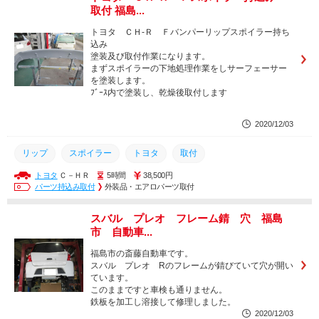
取付 福島...
トヨタ ＣＨ-Ｒ Ｆバンパーリップスポイラー持ち
込み
塗装及び取付作業になります。
まずスポイラーの下地処理作業をしサーフェーサー
を塗装します。
ﾌﾞｰｽ内で塗装し、乾燥後取付します
2020/12/03
リップ
スポイラー
トヨタ
取付
トヨタ
Ｃ－ＨＲ
5時間
38,500円
パーツ持込み取付
外装品・エアロパーツ取付
スバル プレオ フレーム錆 穴 福島
市 自動車...
福島市の斎藤自動車です。
スバル プレオ Rのフレームが錆びていて穴が開い
ています。
このままですと車検も通りません。
鉄板を加工し溶接して修理しました。
2020/12/03