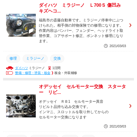
ダイハツ ミラジーノ Ｌ700Ｓ 傷凹み
キズヘコ...
福島市の斎藤自動車です。ミラジーノ停車中にぶつ
けられた。相手側の対物保険での修理になります。
作業内容はバンパー、フェンダー、ヘッドライト取
替作業、コアサポート修正、ボンネット修理になり
ます。
2021/03/03
修理
ミラジーノ
交換
ダイハツ
ミラジーノ
1日間
整備・修理・塗装・板金
板金・外装補修
オデッセイ セルモーター交換 スタータ
ー リビ...
オデッセイ ＲＢ1 セルモーター異音
リビルト品持ち込み交換です。
インマニ、スロットルを取り外してからの
セルモーター交換になります
2021/03/03