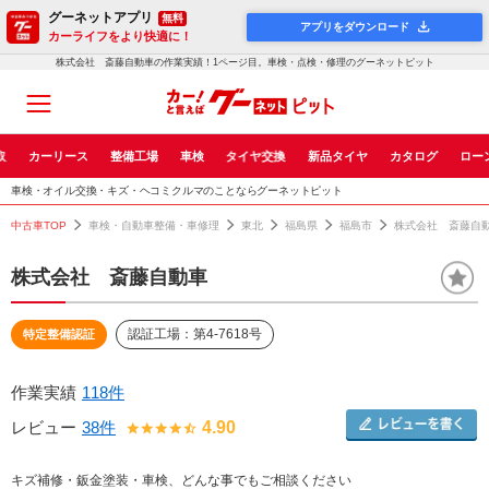
グーネットアプリ
無料
アプリをダウンロード
カーライフをより快適に！
株式会社 斎藤自動車の作業実績！1ページ目。車検・点検・修理のグーネットピット
取
カーリース
整備工場
車検
タイヤ交換
新品タイヤ
カタログ
ロー
車検・オイル交換・キズ・ヘコミクルマのことならグーネットピット
中古車TOP
車検・自動車整備・車修理
東北
福島県
福島市
株式会社 斎藤自
株式会社 斎藤自動車
認証工場：第4-7618号
特定整備認証
作業実績
118件
レビュー
38件
4.90
キズ補修・鈑金塗装・車検、どんな事でもご相談ください