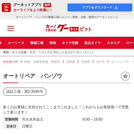
グーネットアプリ
無料
アプリをダウンロード
カーライフをより快適に！
オートリペア バンゾウの整備工場レビュー｜車検・点検・修理のグーネットピット
取
カーリース
整備工場
車検
タイヤ交換
新品タイヤ
カタログ
ロー
車検・オイル交換・キズ・ヘコミクルマのことならグーネットピット
中古車TOP
車検・自動車整備・車修理
北関東
茨城県
水戸市
オートリペア 
オートリペア バンゾウ
認証工場：第5-3590号
多くのお客様に支持されてここまでこれました！これからもお客様第一で営業
して参ります！
月火水木金土
9:00～19:00
営業時間
日曜日
定休日