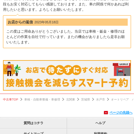
段もお安く対応してもらい感謝しております。また、車の関係で何かあれば利
用したいと思います。よろしくお願いいたします。
お店からの返信
2023年05月18日
この度はご用命ありがとうございました。当店では車検・鈑金・修理のほ
とんどの作業を自社で行っています。またの機会がありましたら是非お願
いいたします。
中古車TOP
車検・自動車整備・車修理
北関東
茨城県
水戸市
オートリペア 
ページの先頭へ
質問はコチラ
ヘルプ
サイトマップ
利用規約