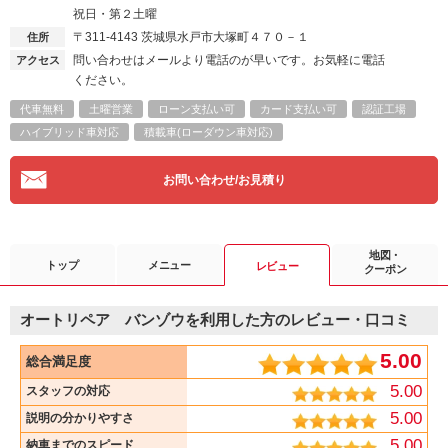
祝日・第２土曜
〒311-4143
茨城県水戸市大塚町４７０－１
住所
問い合わせはメールより電話のが早いです。お気軽に電話
アクセス
ください。
代車無料
土曜営業
ローン支払い可
カード支払い可
認証工場
ハイブリッド車対応
積載車(ローダウン車対応)
お問い合わせ/お見積り
地図・
トップ
メニュー
レビュー
クーポン
オートリペア バンゾウを利用した方のレビュー・口コミ
5.00
総合満足度
5.00
スタッフの対応
5.00
説明の分かりやすさ
5.00
納車までのスピード