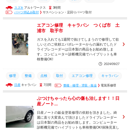
スズキ
アルトワークス
3時間
ｱﾙﾄﾜｰｸｽ
パーツ持込み取付
サスペンション・足回りパーツ取付
エアコン修理 キャラバン つくば市 土
浦市 取手市
ガスを入れても1週間で抜けてしまうので修理して欲
しいとのご依頼エバポレーターからの漏れでしたド
ライブレコーダーは日本製の商品をお勧め致しま
す。コンピューター診断機完備でハイブリットも車
検整備OK!
2024/09/27
修理
整備
点検
取付
エアコン修理
キャラバン
日産
キャラバン
7日間
整備・修理・塗装・板金
電装系修理
ぶつけちゃったら心の傷も治します！！日
産ノート...
日産ノートの鈑金塗装修理の依頼を頂きました。綺
麗に直り大変喜んで頂けましたドライブレコーダー
は日本製の商品をお勧め致します。コンピューター
診断機完備でハイブリットも車検整備OK!保険見直し