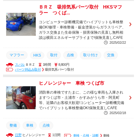
ＢＲＺ 吸排気系パーツ取付 HKSマフ
ラー つくば...
コンピューター診断機完備でハイブリットも車検整
備OK!修理・車検整備・鈑金塗装からガラスリペア、
ガラス交換また生命保険・損害保険の見直し無料相
談は横田エネルギーサプライまで!保険見直しCAFE
2025/02/22
マフラー
取付
点検
取り付け
交換
HKS
スバル
ＢＲＺ
1時間
8,800円
整備
修理
スバル
BRZ
パーツ持込み取付
吸排気系パーツ取付
ヒノレンジャー 車検 つくば市
消防車の車検ですたまに、この様な車両も入庫され
ますつくば市・土浦市・かすみがうら市・阿見町
等、近隣のお客様大歓迎!コンピューター診断機完備
でハイブリットも車検整備OK!保険見直しCAFE
2025/02/18
整備
車検
点検
日野
ヒノレンジャー
1日間
車検・点検・診断
車検