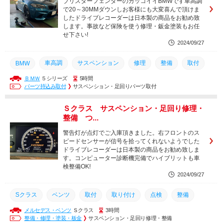
ブリスターフェンダーのカッコイイBMWです車高調
で20～30MMダウンしお客様にも大変喜んで頂けま
したドライブレコーダーは日本製の商品をお勧め致
します。事故など保険を使う修理・鈑金塗装もお任
せ下さい!
2024/09/27
車高調
サスペンション
修理
整備
取付
BMW
ＢＭＷ
５シリーズ
5時間
調整
車高調整
パーツ持込み取付
サスペンション・足回りパーツ取付
Ｓクラス サスペンション・足回り修理・
整備 つ...
警告灯が点灯でご入庫頂きました。右フロントのス
ピードセンサーが信号を拾ってくれないようでした
ドライブレコーダーは日本製の商品をお勧め致しま
す。コンピューター診断機完備でハイブリットも車
検整備OK!
2024/09/27
Sクラス
ベンツ
取付
取り付け
点検
整備
メルセデス・ベンツ
Ｓクラス
3時間
修理
交換
W221
整備・修理・塗装・板金
サスペンション・足回り修理・整備