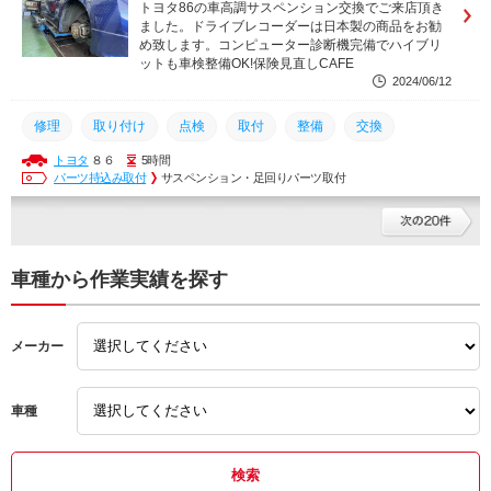
トヨタ86の車高調サスペンション交換でご来店頂き
ました。ドライブレコーダーは日本製の商品をお勧
め致します。コンピューター診断機完備でハイブリ
ットも車検整備OK!保険見直しCAFE
2024/06/12
修理
取り付け
点検
取付
整備
交換
トヨタ
８６
5時間
パーツ持込み取付
サスペンション・足回りパーツ取付
車種から作業実績を探す
メーカー
車種