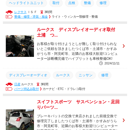
ヘッドライトユニット
取付
点検
整備
修理
レクサス
ＩＳ Ｆ
3時間
交換
レスサス
ISF
整備・修理・塗装・板金
ライト・ウィンカー類修理・整備
ルークス ディスプレイオーディオ取付
土浦 つ...
お客様が取り付けようとしが難しく取り付けられな
いとご依頼を頂きましたつくば市・土浦市・かすみ
がうら市・阿見町等、近隣のお客様大歓迎!コンピュ
ーター診断機完備でハイブリットも車検整備OK!
2024/11/11
ディスプレーオーディオ
ルークス
ニッサン
修理
日産
ルークス
3時間
整備
交換
取り付け
点検
パーツ持込み取付
カーナビ・ETC・ドラレコ取付
スイフトスポーツ サスペンション・足回
りパーツ...
ブレーキパットの交換で来店されました前後交換で
修理完了しましたつくば市・土浦市・かすみがうら
市・阿見町等、近隣のお客様大歓迎!コンピューター