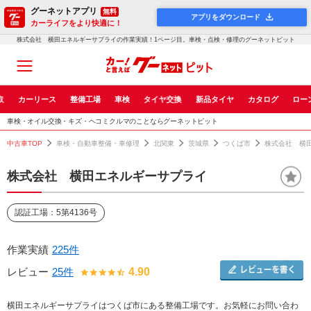
グーネットアプリ
無料
アプリをダウンロード
カーライフをより快適に！
株式会社 横田エネルギーサプライの作業実績！1ページ目。車検・点検・修理のグーネットピット
取
カーリース
整備工場
車検
タイヤ交換
新品タイヤ
カタログ
ロー
車検・オイル交換・キズ・ヘコミクルマのことならグーネットピット
中古車TOP
車検・自動車整備・車修理
北関東
茨城県
つくば市
株式会社 横
株式会社 横田エネルギーサプライ
認証工場：5第4136号
作業実績
225件
レビュー
25件
4.90
横田エネルギーサプライはつくば市にある整備工場です。お気軽にお問い合わ