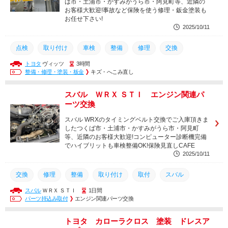
ば市・土浦市・かすみがうら市・阿見町等、近隣の
お客様大歓迎!事故など保険を使う修理・鈑金塗装も
お任せ下さい!
2025/10/11
点検
取り付け
車検
整備
修理
交換
トヨタ
ヴィッツ
3時間
ヴィッツ
トヨタ
整備・修理・塗装・板金
キズ・へこみ直し
スバル ＷＲＸ ＳＴＩ エンジン関連パ
ーツ交換
スバル WRXのタイミングベルト交換でご入庫頂きま
したつくば市・土浦市・かすみがうら市・阿見町
等、近隣のお客様大歓迎!コンピューター診断機完備
でハイブリットも車検整備OK!保険見直しCAFE
2025/10/11
交換
修理
整備
取り付け
取付
スバル
スバル
ＷＲＸ ＳＴＩ
1日間
WRX
パーツ持込み取付
エンジン関連パーツ交換
トヨタ カローラクロス 塗装 ドレスア