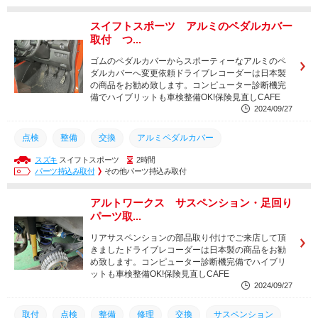
スイフトスポーツ アルミのペダルカバー
取付 つ...
ゴムのペダルカバーからスポーティーなアルミのペ
ダルカバーへ変更依頼ドライブレコーダーは日本製
の商品をお勧め致します。コンピューター診断機完
備でハイブリットも車検整備OK!保険見直しCAFE
2024/09/27
点検
整備
交換
アルミペダルカバー
スズキ
スイフトスポーツ
2時間
スイフトスポーツ
パーツ持込み取付
その他パーツ持込み取付
アルトワークス サスペンション・足回り
パーツ取...
リアサスペンションの部品取り付けでご来店して頂
きましたドライブレコーダーは日本製の商品をお勧
め致します。コンピューター診断機完備でハイブリ
ットも車検整備OK!保険見直しCAFE
2024/09/27
取付
点検
整備
修理
交換
サスペンション