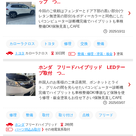
ップ つ...
今回のご依頼はフェンダーとドア下部の黒い部分(ウ
レタン無塗装の部分)をボディーカラーと同色にした
い!コンピューター診断機完備でハイブリットも車検
整備OK!保険見直しCAFE
2025/10/11
カローラクロス
トヨタ
修理
交換
整備
トヨタ
カローラクロス
10日間
取り付け
グー故障診断
整備・修理・塗装・板金
塗装
ホンダ フリードハイブリッド LEDテー
プ取付 つ...
外国人のお客様のご来店夜間、ボンネットとライ
ト、グリルの間を光らせたい!コンピューター診断機
完備でハイブリットも車検整備OK!事故など保険を使
う修理・鈑金塗装もお任せ下さい!保険見直しCAFE
2025/03/07
修理
整備
取付
取り付け
点検
フリード
ホンダ
フリードハイブリッド
2時間
ホンダ
パーツ持込み取付
その他電装系取付