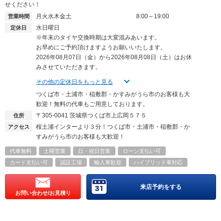
せください！
月火水木金土
8:00～19:00
営業時間
水日曜日
定休日
※年末のタイヤ交換時期は大変混みあいます。
お早めにご予約頂けますようお願いいたします。
2026年08月07日（金）から2026年08月08日（土）はお休
みさせていただきます。
その他の定休日をもっと見る
つくば市・土浦市・稲敷郡・かすみがうら市のお客様も大
歓迎！無料の代車もご用意しております。
〒305-0041
茨城県つくば市上広岡５７５
住所
桜土浦インターより３分！つくば市・土浦市・稲敷郡・か
アクセス
すみがうら市のお客様も大歓迎！
代車無料
土曜営業
日・祝日営業
ローン支払い可
カード支払い可
認証工場
輸入車歓迎
ハイブリッド車対応
来店予約をする
お問い合わせ/お見積り