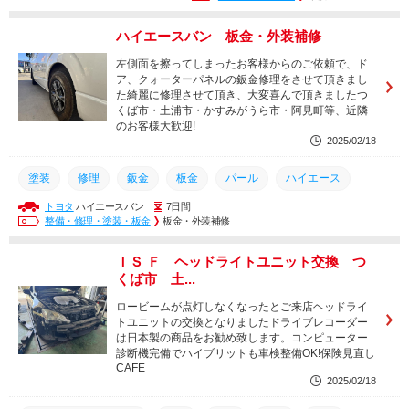
ハイエースバン 板金・外装補修
左側面を擦ってしまったお客様からのご依頼で、ド
ア、クォーターパネルの鈑金修理をさせて頂きまし
た綺麗に修理させて頂き、大変喜んで頂きましたつ
くば市・土浦市・かすみがうら市・阿見町等、近隣
のお客様大歓迎!
2025/02/18
塗装
修理
鈑金
板金
パール
ハイエース
トヨタ
ハイエースバン
7日間
整備・修理・塗装・板金
板金・外装補修
ＩＳ Ｆ ヘッドライトユニット交換 つ
くば市 土...
ロービームが点灯しなくなったとご来店ヘッドライ
トユニットの交換となりましたドライブレコーダー
は日本製の商品をお勧め致します。コンピューター
診断機完備でハイブリットも車検整備OK!保険見直し
CAFE
2025/02/18