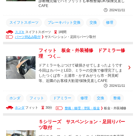
診断機完備でハイブリットも車検整備OK!保険見直し
CAFE
2024/11/11
スイフトスポーツ
ブレーキパット交換
交換
修理
スズキ
スイフトスポーツ
1時間
整備
点検
取付
パーツ持込み取付
サスペンション・足回りパーツ取付
フィット 板金・外装補修 ドアミラー修
理 つく...
ドアミラーをぶつけて破損させてしまったようです
今回はカバーとLED、ミラーの交換で修理完了しま
したつくば市・土浦市・かすみがうら市・阿見町
等、近隣のお客様大歓迎!保険見直しCAFE
2024/11/11
ホンダ
フィット
ドアミラー
修理
交換
整備
ホンダ
フィット
30分
点検
取付
取り付け
整備・修理・塗装・板金
ミラー交換
板金・外装補修
LED
５シリーズ サスペンション・足回りパー
ツ取付 ...