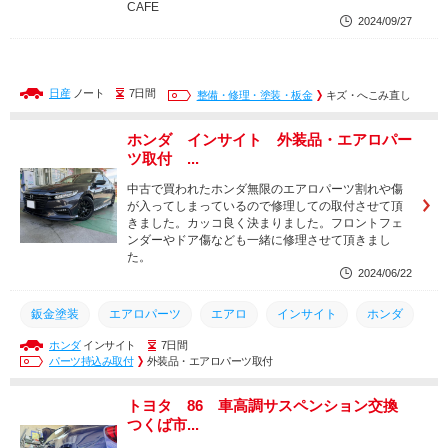
CAFE
2024/09/27
日産
ノート
7日間
整備・修理・塗装・板金
キズ・へこみ直し
ホンダ インサイト 外装品・エアロパー
ツ取付 ...
中古で買われたホンダ無限のエアロパーツ割れや傷
が入ってしまっているので修理しての取付させて頂
きました。カッコ良く決まりました。フロントフェ
ンダーやドア傷なども一緒に修理させて頂きまし
た。
2024/06/22
鈑金塗装
エアロパーツ
エアロ
インサイト
ホンダ
ホンダ
インサイト
7日間
取付
取り付け
点検
整備
修理
交換
パーツ持込み取付
外装品・エアロパーツ取付
トヨタ 86 車高調サスペンション交換
つくば市...