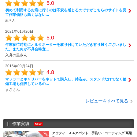
5.0
初めて利用するお店に行くのは不安を感じるのですがこちらのサイトを見
て作業価格も高くはない…
aiさん
2021年01月20日
5.0
年末多忙時期にオルタネーターを取り付けていただき有り難うございまし
た。また何か不具合時宜…
入舟の里さん
2016年09月24日
4.8
マフラーとキャリパーをネットで購入し、持込み。スタンドだけでなく整
備工場も併設しているの…
まささん
レビューをすべて見る
作業実績
new
アウディ Ａ４アバント 手洗い・コーティング 高級