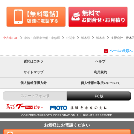
中古車TOP
車検・自動車整備・車修理
北関東
栃木県
栃木市
有限会社 青木
ページの先頭へ
質問はコチラ
ヘルプ
サイトマップ
利用規約
個人情報保護方針
個人情報の取扱いについて
スマートフォン版
PC版
COPYRIGHT©PROTO CORPORATION. ALL RIGHTS RESERVED.
お気軽にお電話ください