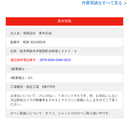
支払いもOKです。
ます。
ざいました。
作業実績をすべて見る
トーイン
取り付け
取付
スタビライザー
取付
取り付け
基本情報
持込み
持込み
交換
法人名：有限会社 青木石油
車高調
交換
創業年：昭和 40(1965)年
スイフトスポーツ
住所：栃木県栃木市都賀町合戦場１００３－３
通話無料電話番号：
0078-6054-0466-0012
スズキ
1級整備士：-
取り付け
2級整備士：3人
取付
工場種別：指定工場 6第779号
交換
お支払いについて：クレカ払い、ＴポイントＯＫです。尚、お支払いしない
方は防犯カメラの映像等をＳＮＳとマスコミに投稿いたしますのでご了承く
ださい。
ローン取扱いについて：オリコ、ジャックスのローン取り扱い中です。