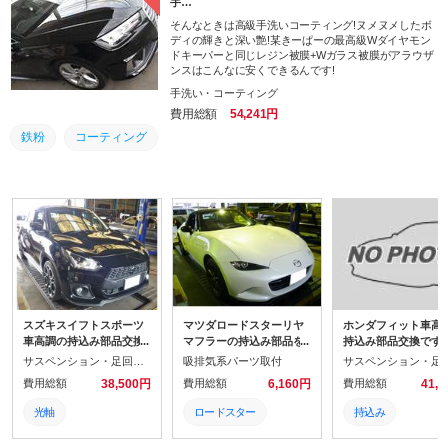
手…
そんなときは高級手洗いコーティング!ヌメヌメしたボ
ディの輝きと深い艶!某きーぱーの最高級Wダイヤモン
ドキーパーと同じレジン被膜+Wガラス被膜がアラウザ
ンスはこんなに安くできるんです!
手洗い・コーティング
費用総額
54,241円
鉄粉
コーティング
スズキスイフトスポーツ
マツダロードスターリヤ
ホンダフィット車高
車高調の持込み部品交換
マフラーの持込み部品を
持込み部品交換です
です。スタビライザーリ
交換します。ガソリン満
と、ショックアブソ
サスペンション・足回りパーツ取付
吸排気系パーツ取付
ンクも交換です。トーイ
タン代車も無料でお貸し
ーマウントも交換し
費用総額
38,500円
費用総額
6,160円
費用総額
41,
ン、ヘッドライト光軸も
します。20KM以上お乗り
た。カードのお支払
調整です。前回は持込み
になられたときだけ、返
OKです。ガソリン
光軸
ロードスター
持込み
のマフラー交換していた
車時に当店での給油をお
代車も無料でお貸し
だきました。カードのお
約束させていただいてい
す。ご利用ありがと
ヘッドライト
マツダ
整備