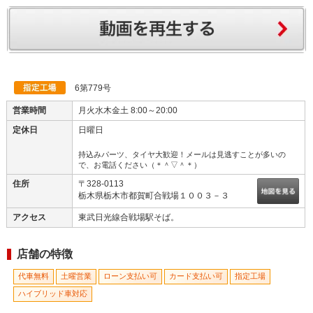
ガソリンスタンド兼整備工場です。ガソリンスタンド裏に整備工場...
6第779号
営業時間
月火水木金土 8:00～20:00
定休日
日曜日
持込みパーツ、タイヤ大歓迎！メールは見逃すことが多いの
で、お電話ください（＊＾▽＾＊）
住所
〒328-0113
栃木県栃木市都賀町合戦場１００３－３
アクセス
東武日光線合戦場駅そば。
店舗の特徴
代車無料
土曜営業
ローン支払い可
カード支払い可
指定工場
ハイブリッド車対応