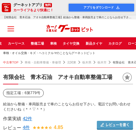
グーネットアプリ
無料
アプリをダウンロード
カーライフをより快適に！
【有限会社 青木石油 アオキ自動車整備工場】給油から整備・車両販売まで車のことならお任せ下さい。電話でお問い合わせくださいね...！グーネットピット
取
カーリース
整備工場
車検
タイヤ交換
新品タイヤ
カタログ
ロー
車検・オイル交換・キズ・ヘコミクルマのことならグーネットピット
中古車TOP
車検・自動車整備・車修理
北関東
栃木県
栃木市
有限会社 青木
有限会社 青木石油 アオキ自動車整備工場
指定工場：6第779号
給油から整備・車両販売まで車のことならお任せ下さい。電話でお問い合わせ
くださいね（＊＾▽＾＊）
作業実績
42件
4件
4.85
レビュー