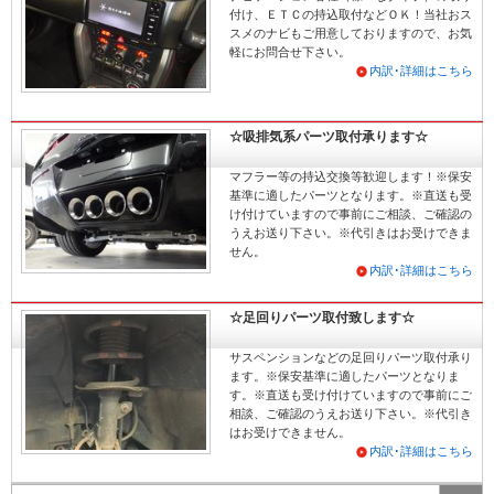
付け、ＥＴＣの持込取付などＯＫ！当社おス
スメのナビもご用意しておりますので、お気
軽にお問合せ下さい。
内訳･詳細はこちら
☆吸排気系パーツ取付承ります☆
マフラー等の持込交換等歓迎します！※保安
基準に適したパーツとなります。※直送も受
け付けていますので事前にご相談、ご確認の
うえお送り下さい。※代引きはお受けできま
せん。
内訳･詳細はこちら
☆足回りパーツ取付致します☆
サスペンションなどの足回りパーツ取付承り
ます。※保安基準に適したパーツとなりま
す。※直送も受け付けていますので事前にご
相談、ご確認のうえお送り下さい。※代引き
はお受けできません。
内訳･詳細はこちら