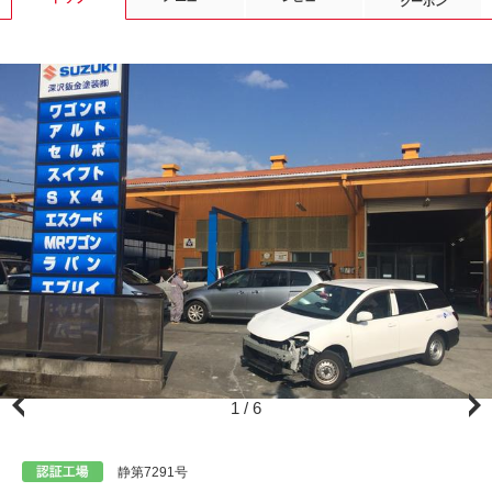
クーポン
1
/
6
静第7291号