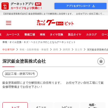
グーネットアプリ
無料
アプリをダウンロード
カーライフをより快適に！
【深沢鈑金塗装株式会社】鈑金塗装細部にまで分解技術に自信有ります。 お任せ下さい自社工場にて鈑金修理整備...！グーネットピット
取
カーリース
整備工場
車検
タイヤ交換
新品タイヤ
カタログ
ロー
車検・オイル交換・キズ・ヘコミクルマのことならグーネットピット
中古車TOP
車検・自動車整備・車修理
静岡
静岡県
富士市
深沢鈑金塗装株式
深沢鈑金塗装株式会社
認証工場：静第7291号
鈑金塗装細部にまで分解技術に自信有ります。 お任せ下さい自社工場にて鈑
金修理整備までお任せ下さい！
地図・
メニュー
レビュー
トップ