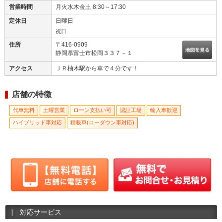
営業時間
月火水木金土 8:30～17:30
定休日
日曜日
祝日
住所
〒416-0909
静岡県富士市松岡３３７－１
アクセス
ＪＲ柚木駅から車で４分です！
店舗の特徴
代車無料
土曜営業
ローン支払い可
認証工場
輸入車歓迎
ハイブリッド車対応
積載車(ローダウン車対応)
対応サービス