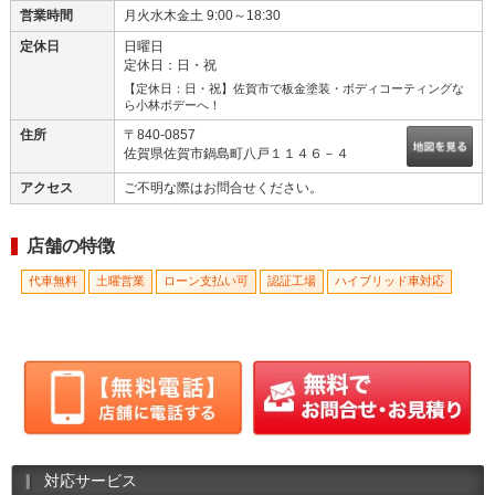
営業時間
月火水木金土 9:00～18:30
定休日
日曜日
定休日：日・祝
【定休日：日・祝】佐賀市で板金塗装・ボディコーティングな
ら小林ボデーへ！
住所
〒840-0857
佐賀県佐賀市鍋島町八戸１１４６－４
アクセス
ご不明な際はお問合せください。
店舗の特徴
代車無料
土曜営業
ローン支払い可
認証工場
ハイブリッド車対応
対応サービス