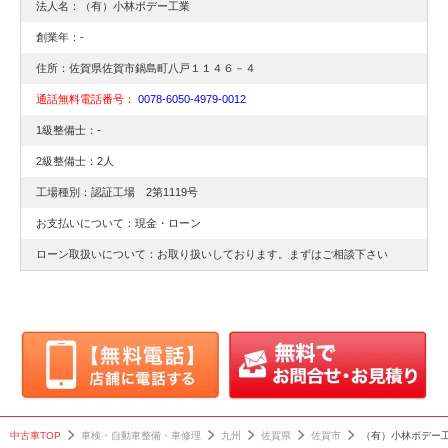
法人名：（有）小林ボデー工業
創業年：-
住所：佐賀県佐賀市鍋島町八戸１１４６－４
通話無料電話番号：
0078-6050-4979-0012
1級整備士：-
2級整備士：2人
工場種別：認証工場 2第1119号
お支払いについて：現金・ローン
ローン取扱いについて：お取り扱いしております。まずはご相談下さい
中古車TOP
車検・自動車整備・車修理
九州
佐賀県
佐賀市
（有）小林ボデー