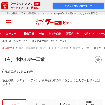
グーネットアプリ
無料
アプリをダウンロード
カーライフをより快適に！
【（有）小林ボデー工業】板金塗装・ボディコーティングを中心に車の関することはなんでも相談ください！！！グーネットピット
取
カーリース
整備工場
車検
タイヤ交換
新品タイヤ
カタログ
ロー
車検・オイル交換・キズ・ヘコミクルマのことならグーネットピット
中古車TOP
車検・自動車整備・車修理
九州
佐賀県
佐賀市
（有）小林ボデー
（有）小林ボデー工業
認証工場：2第1119号
板金塗装・ボディコーティングを中心に車の関することはなんでも相談くださ
い！！
地図・
メニュー
レビュー
トップ