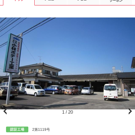
クーポン
1
/
20
佐賀市の小林ボデー工業です
2第1119号