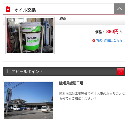
オイル交換
純正
880円
価格：
/L
内訳･詳細はこちら
アピールポイント
陸運局認証工場
陸運局認証工場完備です！お車のお困りごとな
ら何でもご相談ください！