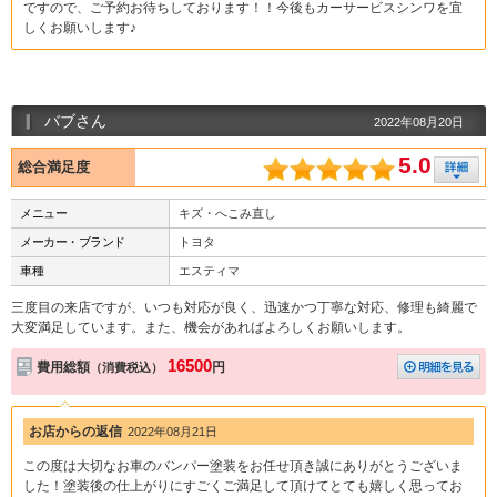
ですので、ご予約お待ちしております！！今後もカーサービスシンワを宜
しくお願いします♪
バブさん
2022年08月20日
5.0
総合満足度
メニュー
キズ・へこみ直し
メーカー・ブランド
トヨタ
車種
エスティマ
三度目の来店ですが、いつも対応が良く、迅速かつ丁寧な対応、修理も綺麗で
大変満足しています。また、機会があればよろしくお願いします。
16500
費用総額
円
（消費税込）
お店からの返信
2022年08月21日
この度は大切なお車のバンパー塗装をお任せ頂き誠にありがとうございま
した！塗装後の仕上がりにすごくご満足して頂けてとても嬉しく思ってお