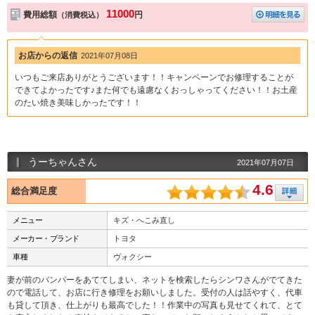
11000
費用総額
円
（消費税込）
お店からの返信
2021年07月08日
いつもご来店ありがとうございます！！キャンペーンでお修理することが
できてよかったです♪また何でも遠慮なくおっしゃってください！！お土産
のたい焼き美味しかったです！！
うーちゃんさん
2021年07月07日
4.6
総合満足度
メニュー
キズ・へこみ直し
メーカー・ブランド
トヨタ
車種
ヴォクシー
妻が前のバンパーをあててしまい、ネットを検索したらシンワさんがでてきた
ので電話して、お店に行き修理をお願いしました。受付の人は話やすく、代車
も貸して頂き、仕上がりも最高でした！！作業中の写真も見せてくれて、とて