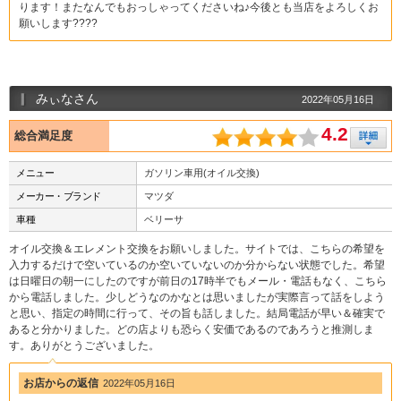
ります！またなんでもおっしゃってくださいね♪今後とも当店をよろしくお
願いします????
みぃなさん
2022年05月16日
4.2
総合満足度
メニュー
ガソリン車用(オイル交換)
メーカー・ブランド
マツダ
車種
ベリーサ
オイル交換＆エレメント交換をお願いしました。サイトでは、こちらの希望を
入力するだけで空いているのか空いていないのか分からない状態でした。希望
は日曜日の朝一にしたのですが前日の17時半でもメール・電話もなく、こちら
から電話しました。少しどうなのかなとは思いましたが実際言って話をしよう
と思い、指定の時間に行って、その旨も話しました。結局電話が早い＆確実で
あると分かりました。どの店よりも恐らく安価であるのであろうと推測しま
す。ありがとうございました。
お店からの返信
2022年05月16日