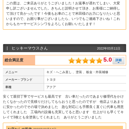
この度は、ご来店ありがとうございました！お返事が遅れてしまい、大変
申し訳ございませんでした。きちんと説明させて頂き、お客様にご納得し
て頂けて良かったです！今後もお車のことで米田様のお力になりたいと思
いますので、お困り事がございましたら、いつでもご連絡下さいね！これ
からもカーサービスシンワをよろしくお願いいたします！
ヒッキーマウスさん
2022年03月11日
5.0
総合満足度
メニュー
キズ・へこみ直し 、塗装 、板金・外装補修
メーカー・ブランド
トヨタ
車種
アクア
安くて親切丁寧でサービスも最高です 古い車だったのであまり修理代をかけ
たくなかったので見積りだけしてもらおうと思ったのですが 他店よりあまり
に安かったのでその場で決めました 急な対応にも手際良く直ぐに代車も用意
してくれました 工場内の設備も充実してると思います 仕上がりも早くてキ
レイで3枚とも全塗装してくれました ありがとうございました