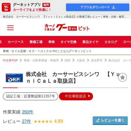
グーネットアプリ
無料
アプリをダウンロード
カーライフをより快適に！
株式会社 カーサービスシンワ 【ＹｕｎｉＣａＬａ取扱店】の整備工場レビュー｜車検・点検・修理のグーネットピット
取
カーリース
整備工場
車検
タイヤ交換
新品タイヤ
カタログ
ロー
車検・オイル交換・キズ・ヘコミクルマのことならグーネットピット
中古車TOP
車検・自動車整備・車修理
関西
大阪府
泉佐野市
株式会社 カー
株式会社 カーサービスシンワ 【Ｙｕ
ｎｉＣａＬａ取扱店】
認証工場：近運整認第11357号
中古車取扱店
作業実績
350件
レビュー
27件
4.89