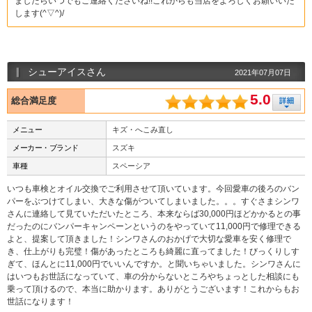
ましたらいつでもご連絡くださいね!!これからも当店をよろしくお願いいた
します(^▽^)/
シューアイスさん
2021年07月07日
5.0
総合満足度
メニュー
キズ・へこみ直し
メーカー・ブランド
スズキ
車種
スペーシア
いつも車検とオイル交換でご利用させて頂いています。今回愛車の後ろのバン
パーをぶつけてしまい、大きな傷がついてしまいました。。。すぐさまシンワ
さんに連絡して見ていただいたところ、本来ならば30,000円ほどかかるとの事
だったのにバンパーキャンペーンというのをやっていて11,000円で修理できる
よと、提案して頂きました！シンワさんのおかげで大切な愛車を安く修理で
き、仕上がりも完璧！傷があったところも綺麗に直ってました！びっくりしす
ぎて、ほんとに11,000円でいいんですか。と聞いちゃいました。シンワさんに
はいつもお世話になっていて、車の分からないところやちょっとした相談にも
乗って頂けるので、本当に助かります。ありがとうございます！これからもお
世話になります！