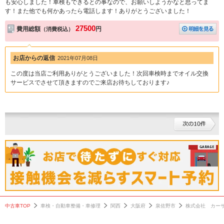
も安心しました！車検もできるとの事なので、お願いしようかなと思ってま
す！また他でも何かあったら電話します！ありがとうございました！
27500
費用総額
円
（消費税込）
お店からの返信
2021年07月08日
この度は当店ご利用ありがとうございました！次回車検時までオイル交換
サービスでさせて頂きますのでご来店お待ちしております♪
中古車TOP
車検・自動車整備・車修理
関西
大阪府
泉佐野市
株式会社 カー