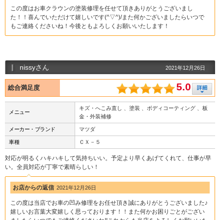
この度はお車クラウンの塗装修理を任せて頂きありがとうございまし
た！！喜んでいただけて嬉しいです(^▽^)/また何かございましたらいつで
もご連絡くださいね！今後ともよろしくお願いいたします！
nissyさん
2021年12月26日
5.0
総合満足度
キズ・へこみ直し 、塗装 、ボディコーティング 、板
メニュー
金・外装補修
メーカー・ブランド
マツダ
車種
ＣＸ－５
対応が明るくハキハキして気持ちいい。予定より早くあげてくれて、仕事が早
い。全員対応が丁寧で素晴らしい！
お店からの返信
2021年12月26日
この度は当店でお車の凹み修理をお任せ頂き誠にありがとうございました♪
嬉しいお言葉大変嬉しく思っております！！また何かお困りごとがござい