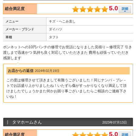
5.0
総合満足度
メニュー
キズ・へこみ直し
メーカー・ブランド
ダイハツ
車種
タフト
ボンネットへの10円パンチの修理でお世話になりました見積り～修理完了 引き
渡しまで迅速かつ 気持ち良く対応していただきまた 費用も頑張っていただき
感謝します
お店からの返信
2024年02月19日
この度は修理させて頂きまして有難うございました！同じナンバ－プレ－
トでお話盛り上がりましたね！いたずら傷がすっかりなくなり満足して頂
けましたでしょうかまた何かお困り事ございましたらご相談のご連絡下さ
いね！
タマホームさん
2023年07月13日
5.0
総合満足度