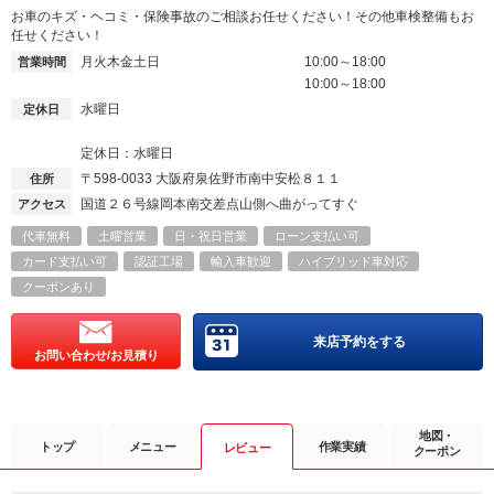
お車のキズ・ヘコミ・保険事故のご相談お任せください！その他車検整備もお
任せください！
月火木金土日
10:00～18:00
営業時間
10:00～18:00
水曜日
定休日
定休日：水曜日
〒598-0033
大阪府泉佐野市南中安松８１１
住所
国道２６号線岡本南交差点山側へ曲がってすぐ
アクセス
代車無料
土曜営業
日・祝日営業
ローン支払い可
カード支払い可
認証工場
輸入車歓迎
ハイブリッド車対応
クーポンあり
来店予約をする
お問い合わせ/お見積り
地図・
トップ
メニュー
作業実績
レビュー
クーポン