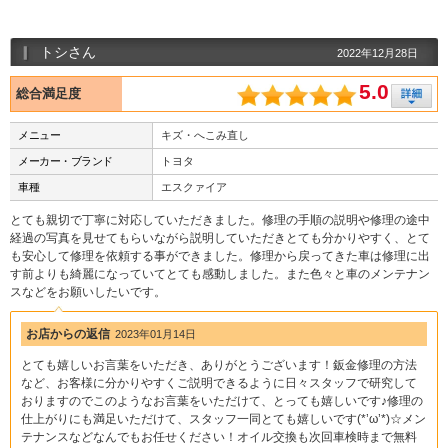
トシさん
2022年12月28日
5.0
総合満足度
メニュー
キズ・へこみ直し
メーカー・ブランド
トヨタ
車種
エスクァイア
とても親切で丁寧に対応していただきました。修理の手順の説明や修理の途中
経過の写真を見せてもらいながら説明していただきとても分かりやすく、とて
も安心して修理を依頼する事ができました。修理から戻ってきた車は修理に出
す前よりも綺麗になっていてとても感動しました。また色々と車のメンテナン
スなどをお願いしたいです。
お店からの返信
2023年01月14日
とても嬉しいお言葉をいただき、ありがとうございます！鈑金修理の方法
など、お客様に分かりやすくご説明できるように日々スタッフで研究して
おりますのでこのようなお言葉をいただけて、とっても嬉しいです♪修理の
仕上がりにも満足いただけて、スタッフ一同とても嬉しいです(*’ω’*)☆メン
テナンスなどなんでもお任せください！オイル交換も次回車検時まで無料