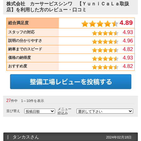
株式会社 カーサービスシンワ 【ＹｕｎｉＣａＬａ取扱
店】を利用した方のレビュー・口コミ
4.89
総合満足度
4.93
スタッフの対応
4.96
説明の分かりやすさ
4.82
納車までのスピード
4.93
価格の納得度
4.82
おすすめ度
27
件中 1～10件を表示
メニュー
並び替え
絞込み
タンカスさん
2024年02月18日