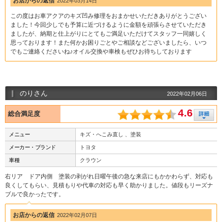
お店からの返信
2022年03月14日
この度はお車アクアのキズ凹み修理をおまかせいただきありがとうござい
ました！今回少しでも予算に近づけるように金額を頑張らさせていただき
ましたが、納期と仕上がりにとてもご満足いただけてスタッフ一同嬉しく
思っております！また何かお困りごとやご相談などございましたら、いつ
でもご連絡くださいね♪オイル交換や車検もぜひお待ちしております
のりさん
2022年02月06日
4.6
総合満足度
メニュー
キズ・へこみ直し 、塗装
メーカー・ブランド
トヨタ
車種
クラウン
右リア ドア内側 塗装の剥がれ日曜午後の急な来店にもかかわらず、対応も
良くしてもらい、見積もりや代車の対応も早く助かりました。値段もリーズナ
ブルで良かったです。
お店からの返信
2022年02月07日