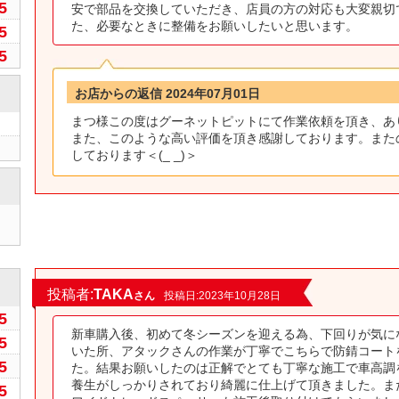
5
安で部品を交換していただき、店員の方の対応も大変親切
た、必要なときに整備をお願いしたいと思います。
5
5
お店からの返信 2024年07月01日
まつ様この度はグーネットピットにて作業依頼を頂き、あ
また、このような高い評価を頂き感謝しております。また
しております＜(_ _)＞
0
投稿者:
TAKA
さん
投稿日:2023年10月28日
5
新車購入後、初めて冬シーズンを迎える為、下回りが気に
5
いた所、アタックさんの作業が丁寧でこちらで防錆コート
5
た。結果お願いしたのは正解でとても丁寧な施工で車高調
養生がしっかりされており綺麗に仕上げて頂きました。ま
5