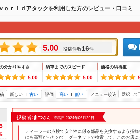
ｗｏｒｌｄアタックを利用した方のレビュー・口コミ
5.00
16
投稿件数
件
の分かりやすさ
納車までのスピード
価格の納得度
5.00
5.00
稿
新しい
l
古い
評価
高い
l
低い
メニュー絞込
0
投稿者:
まつ
さん
投稿日:2024年06月29日
5
ディーラーの点検で安全性に係る部品を交換するよう指摘
5
にも高額だったので、グーネットで検索して、このお店に