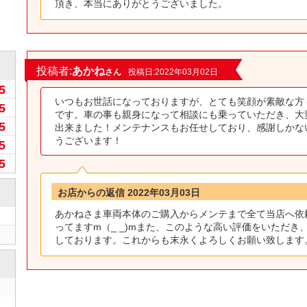
頂き、本当にありがとうございました。
0
投稿者:
あかね
さん
投稿日:2022年03月02日
5
いつもお世話になっておりますが、とても笑顔が素敵な方
5
です。車の事も親身になって相談にも乗っていただき、大
5
出来ました！メンテナンスもお任せしており、感謝しかな
うございます！
5
5
お店からの返信 2022年03月03日
あかねさま車両本体のご購入からメンテまで全て当店へ依
ってますm（_ _)mまた、このような高い評価をいただき
しております。これからも末永くよろしくお願い致します