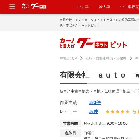
中古車
輸入車
中古車販売
有限会社 ａｕｔｏ ｗｏｒｌｄアタックの整備工場レ
検・修理のグーネットピット
中古車TOP
車検・自動車整備・車修理
中
有限会社 ａｕｔｏ 
新車／中古車販売・車検・点検修理・板金・日
作業実績
183件
5.
レビュー
16件
営業時間
月火水木金土 9:00～18:00
定休日
日曜日