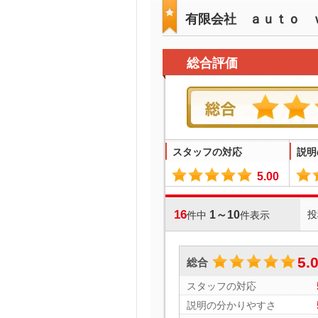
有限会社 ａｕｔｏ 
総合評価
スタッフの対応
説明
5.00
16
1～10
投
件中
件表示
5.
総合
スタッフの対応
説明の分かりやすさ