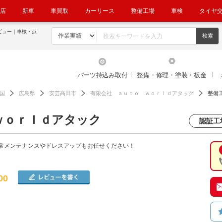
店
新車
車買取
カーリース
整備工場
車検
タイヤ
ビュー｜車検・点
パーツ持込み取付
整備・修理・塗装・板金
国
広島県
安芸高田市
有限会社 ａｕｔｏ ｗｏｒｌｄアタック
整備
ｗｏｒｌｄアタック
認証工場
常メンテナンスやドレスアップもお任せください！
00