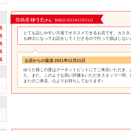
0
投稿者:
ゆうた
さん
投稿日:2021年12月21日
5
とても話しやすい方達でオススメできるお店です。カスタ
5
も紳士になってお話をしてくださるので行って損はしない
5
5
5
お店からの返信 2021年12月21日
ゆうた様この度はグーネットピットにてご来店いただき、
た。また、このような高い評価をいただきスタッフ一同、感
またのご来店、心よりお待ちしております♪