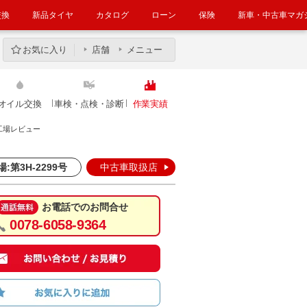
交換
新品タイヤ
カタログ
ローン
保険
新車・中古車マガ
お気に入り
店舗
メニュー
オイル交換
車検・点検・診断
作業実績
工場レビュー
:第3H-2299号
中古車取扱店
お電話でのお問合せ
0078-6058-9364