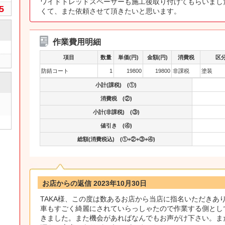
ワイドトレッドスペーサーも施工後取り付けてもらいまし
5
くて、また依頼させて頂きたいと思います。
作業費用明細
項目
数量
単価(円)
金額(円)
消費税
区
防錆コート
1
19800
19800
非課税
塗装
小計(課税) (①)
消費税 (②)
小計(非課税) (③)
値引き (④)
総額(消費税込) (①+②+③+④)
お店からの返信 2023年10月30日
TAKA様、この度は数あるお店から当店に指名いただきあ
車もすごく綺麗にされていらっしゃたので作業する側とし
きました。また機会があればなんでもお声がけ下さい。ま