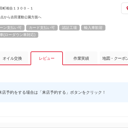
市吉田町相合１３００－１
差点から吉田運動公園方面へ
ーン支払い可
カード支払い可
認証工場
輸入車歓迎
車(ローダウン車対応)
オイル交換
レビュー
作業実績
地図・クーポ
来店予約をする場合は「来店予約する」ボタンをクリック！