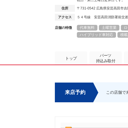
祝日・第二土曜日定休日です。
住所
〒731-0542 広島県安芸高田
アクセス
５４号線 安芸高田消防署前交
代車無料
土曜営業
ロ
店舗の特徴
ハイブリッド車対応
積載
パーツ
トップ
持込み取付
来店予約
この店舗で