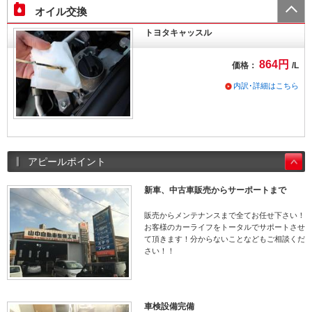
オイル交換
トヨタキャッスル
864円
価格：
/L
内訳･詳細はこちら
アピールポイント
新車、中古車販売からサーポートまで
販売からメンテナンスまで全てお任せ下さい！
お客様のカーライフをトータルでサポートさせ
て頂きます！分からないことなどもご相談くだ
さい！！
車検設備完備