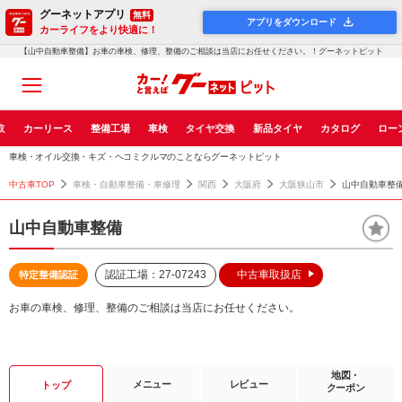
グーネットアプリ
無料
アプリをダウンロード
カーライフをより快適に！
【山中自動車整備】お車の車検、修理、整備のご相談は当店にお任せください。！グーネットピット
取
カーリース
整備工場
車検
タイヤ交換
新品タイヤ
カタログ
ロー
車検・オイル交換・キズ・ヘコミクルマのことならグーネットピット
中古車TOP
車検・自動車整備・車修理
関西
大阪府
大阪狭山市
山中自動車整
山中自動車整備
認証工場：27-07243
中古車取扱店
特定整備認証
お車の車検、修理、整備のご相談は当店にお任せください。
地図・
メニュー
レビュー
トップ
クーポン