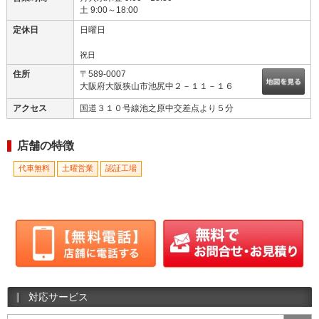
土 9:00～18:00
定休日
日曜日
祝日
住所
〒589-0007
大阪府大阪狭山市池尻中２－１１－１６
アクセス
国道３１０号線池之原中交差点より５分
店舗の特徴
代車無料
土曜営業
認証工場
対応サービス