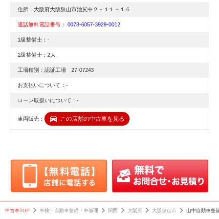
住所：大阪府大阪狭山市池尻中２－１１－１６
通話無料電話番号：
0078-6057-3929-0012
1級整備士：-
2級整備士：2人
工場種別：認証工場 27-07243
お支払いについて：-
ローン取扱いについて：-
この店舗の中古車を見る
車両販売：
中古車TOP
車検・自動車整備・車修理
関西
大阪府
大阪狭山市
山中自動車整