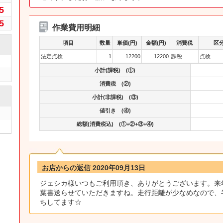
5
5
作業費用明細
項目
数量
単価(円)
金額(円)
消費税
区
法定点検
1
12200
12200
課税
点検
小計(課税) (①)
消費税 (②)
小計(非課税) (③)
値引き (④)
総額(消費税込) (①+②+③+④)
お店からの返信 2020年09月13日
ジェシカ様いつもご利用頂き、ありがとうございます。来
葉書送らせていただきますね。走行距離が少なめなので、
ちしてます☆