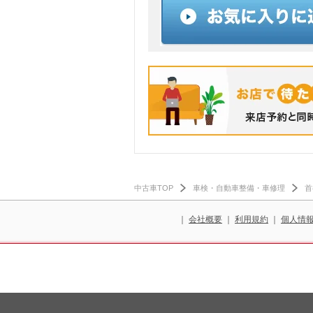
中古車TOP
車検・自動車整備・車修理
首
｜
会社概要
｜
利用規約
｜
個人情