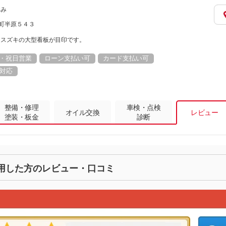
休み
川町半原５４３
・スズキの大型看板が目印です。
・祝日営業
ローン支払い可
カード支払い可
対応
整備・修理
車検・点検
オイル交換
レビュー
塗装・板金
診断
用した方のレビュー・口コミ