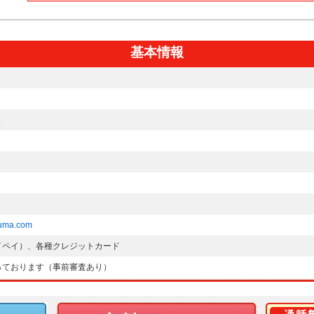
基本情報
３
ruma.com
イペイ）、各種クレジットカード
っております（事前審査あり）