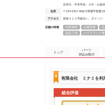
定休日：年末年始・ＧＷ・お盆
住所
〒243-0307 神奈川県愛甲郡愛
アクセス
国道４１２号線沿い。ダイハツ
代車無料
土曜営業
日
店舗の特徴
認証工場
ハイブリッド車
パーツ
トップ
持込み取付
有限会社 ミナミを利
総合評価