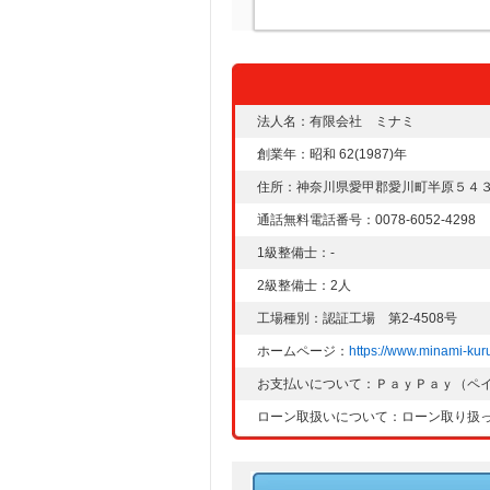
法人名：有限会社 ミナミ
創業年：昭和 62(1987)年
住所：神奈川県愛甲郡愛川町半原５４
通話無料電話番号：0078-6052-4298
1級整備士：-
2級整備士：2人
工場種別：認証工場 第2-4508号
ホームページ：
https://www.minami-ku
お支払いについて：ＰａｙＰａｙ（ペ
ローン取扱いについて：ローン取り扱