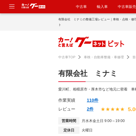
中古車
輸入車
中古車販売
有限会社 ミナミの整備工場レビュー｜車検・点検・修
ト
中古車TOP
車検・自動車整備・車修理
首
有限会社 ミナミ
愛川町、相模原市・厚木市など地元に密着 車
作業実績
110件
5.0
レビュー
2件
営業時間
月水木金土日 9:00～19:00
定休日
火曜日