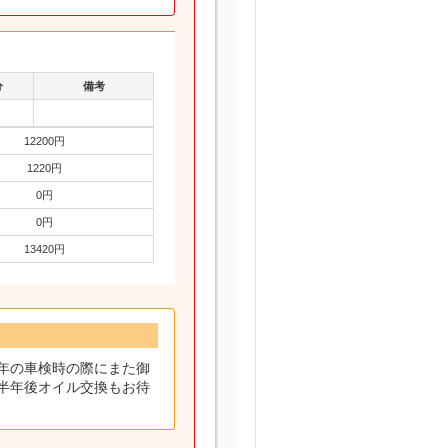
分
備考
12200円
1220円
0円
0円
13420円
年の車検時の際にまた御
半年後オイル交換もお待