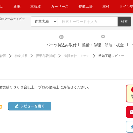
店
新車
車買取
カーリース
整備工場
車検
タイヤ
理のグーネットピッ
パーツ持込み取付
整備・修理・塗装・板金
都圏
神奈川県
愛甲郡愛川町
有限会社 ミナミ
整備工場レビュー
検実績５０００台以上 プロの整備士にお任せください。
0