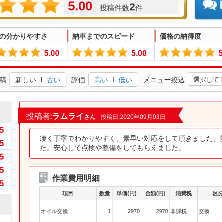
5.00
2
投稿件数
件
の分かりやすさ
納車までのスピード
価格の納得度
5.00
5.00
稿
新しい
l
古い
評価
高い
l
低い
メニュー絞込
0
投稿者:
ラムライ
さん
投稿日:2020年09月03日
5
凄く丁寧でわかりやすく、素早い対応をして頂きました。
5
た。安心して点検や整備をしてもらえました。
5
5
作業費用明細
5
項目
数量
単価(円)
金額(円)
消費税
区
オイル交換
1
2970
2970
非課税
交換