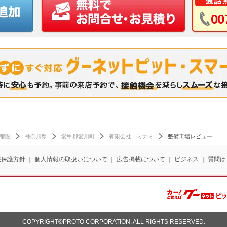
00
都圏
神奈川県
愛甲郡愛川町
有限会社 ミナミ
整備工場レビュー
報保護方針
｜
個人情報の取扱いについて
｜
広告掲載について
｜
ビジネス
｜
質問は
COPYRIGHT©PROTO CORPORATION. ALL RIGHTS RESERVED.