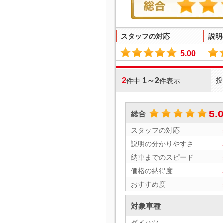
スタッフの対応
説明
5.00
2
1～2
投
件中
件表示
5.
総合
スタッフの対応
説明の分かりやすさ
納車までのスピード
価格の納得度
おすすめ度
対象車種
ダイハツ