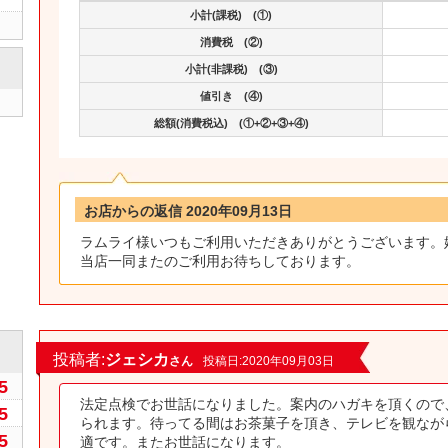
小計(課税) (①)
消費税 (②)
小計(非課税) (③)
値引き (④)
総額(消費税込) (①+②+③+④)
お店からの返信 2020年09月13日
ラムライ様いつもご利用いただきありがとうございます。
当店一同またのご利用お待ちしております。
0
投稿者:
ジェシカ
さん
投稿日:2020年09月03日
5
法定点検でお世話になりました。案内のハガキを頂くので
5
られます。待ってる間はお茶菓子を頂き、テレビを観なが
5
適です。またお世話になります。