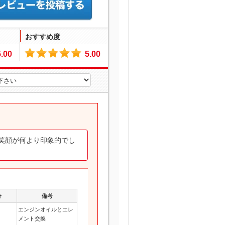
おすすめ度
5.00
5.00
笑顔が何より印象的でし
分
備考
エンジンオイルとエレ
メント交換