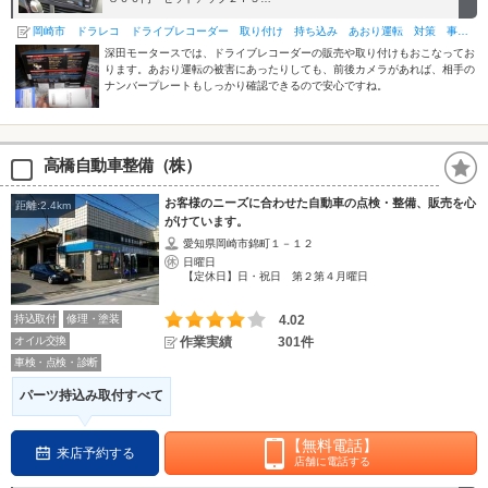
岡崎市 ドラレコ ドライブレコーダー 取り付け 持ち込み あおり運転 対策 事故 録画 深田モータース
深田モータースでは、ドライブレコーダーの販売や取り付けもおこなってお
ります。あおり運転の被害にあったりしても、前後カメラがあれば、相手の
ナンバープレートもしっかり確認できるので安心ですね。
高橋自動車整備（株）
お客様のニーズに合わせた自動車の点検・整備、販売を心
距離:2.4km
がけています。
愛知県岡崎市錦町１－１２
日曜日
【定休日】日・祝日 第２第４月曜日
持込取付
修理・塗装
4.02
オイル交換
作業実績
301件
車検・点検・診断
パーツ持込み取付すべて
【無料電話】
来店予約する
店舗に電話する