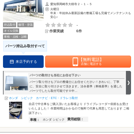
愛知県岡崎市大樹寺２－１－５
火曜日
年末・年始休み最新設備の整備工場も完備でメンテナンスも
安心♪
持込取付
修理・塗装
-
オイル交換
作業実績
6件
車検・点検・診断
パーツ持込み取付すべて
【無料電話】
来店予約する
店舗に電話する
パーツの取付けも当社にお任せ下さい
パーツ取り付けもプロの整備士にお任せください！きれいに、丁寧
に、安全に取り付けさせて頂きます。法令基準（車検基準）を適した
パーツでしたら取付可能です※中…
ホンダ シビック カーナビ・ETC・ドラレコ取付
自店で中古車をご購入頂いたお客様より ドライブレコーダー依頼をお受け
いたしました！ 作業時間はかかるので無料で代車も用意しております ご相
談下さい。
費用総額：
車種：
ホンダ シビック