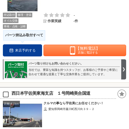
持込取付
修理・塗装
-
オイル交換
作業実績
-件
車検・点検・診断
パーツ持込み取付すべて
【無料電話】
来店予約する
店舗に電話する
パーツ取り付けもお問い合わせください。
当社では、豊富な知識を持つスタッフが、お客様のご予算やご希望に
合わせて最適な提案と丁寧な交換作業をご提供しています。
西日本宇佐美東海支店 １号岡崎美合国道
クルマの事なら宇佐美にお任せください！
距離:6.1km
愛知県岡崎市藤川町西川向３９－２