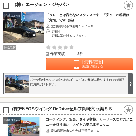
（株）エージェントジャパン
「ＮＯ」とは言わないスタンスです。「安さ」の秘密は
距離:2.9km
「覚悟」です（笑）
愛知県岡崎市城南町１－７－６
水曜日
水曜は定休日となります。
持込取付
-
作業実績
2件
【無料電話】
店舗に電話する
パーツ取付けのご依頼があれば、まずはご相談に乗りますのでお気軽
にお声かけ下さい。
(株)ENEOSウイング Dr.Driveセルフ岡崎六ッ美ＳＳ
コーティング、板金、タイヤ交換、カーリースなどのメニ
距離:3.8km
ューを取り扱い。タイヤの空気圧チェッ…
愛知県岡崎市法性寺町字荒子９－１