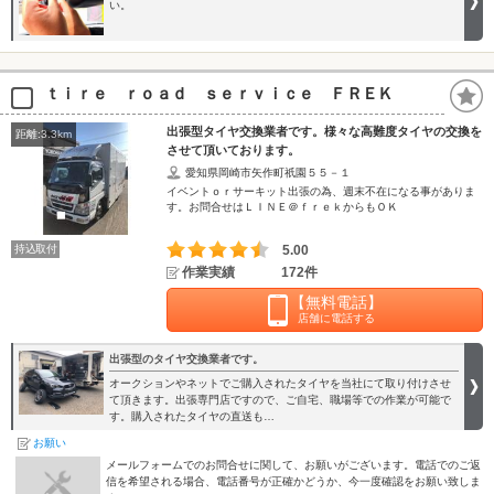
い。
ｔｉｒｅ ｒｏａｄ ｓｅｒｖｉｃｅ ＦＲＥＫ
出張型タイヤ交換業者です。様々な高難度タイヤの交換を
距離:3.3km
させて頂いております。
愛知県岡崎市矢作町祇園５５－１
イベントｏｒサーキット出張の為、週末不在になる事がありま
す。お問合せはＬＩＮＥ＠ｆｒｅｋからもＯＫ
持込取付
5.00
作業実績
172件
【無料電話】
店舗に電話する
出張型のタイヤ交換業者です。
オークションやネットでご購入されたタイヤを当社にて取り付けさせ
て頂きます。出張専門店ですので、ご自宅、職場等での作業が可能で
す。購入されたタイヤの直送も…
お願い
メールフォームでのお問合せに関して、お願いがございます。電話でのご返
信を希望される場合、電話番号が正確かどうか、今一度確認をお願い致しま