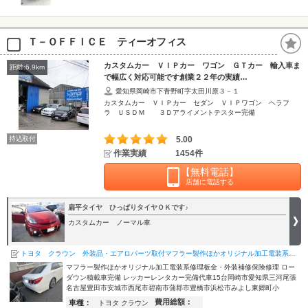
Ｔ－ＯＦＦＩＣＥ ティーオフィス
カスタムカー ＶＩＰカー ワゴン ＧＴカー 輸入車ま
距離:6.9km
で幅広く対応可能です創業２２年の実績…
愛知県岡崎市下青野町字太田川原３－１
カスタムカー ＶＩＰカー セダン ＶＩＰワゴン ヘラフ
ラ ＵＳＤＭ ３Ｄアライメントテスター完備
持込取付
5.00
作業実績
1454件
【無料電話】
店舗に電話する
扁平タイヤ ひっぱりタイヤＯＫです♪
カスタムカー ノーマル車
トヨタ クラウン 外装品・エアロパーツ取付マフラー製作ほかオリジナル加工電装系修理板金・外装補修保険修…
マフラー製作ほかオリジナル加工電装系修理板金・外装補修保険修理 ロー
ダウン積載車完備 レッカーレンタカー完備代車15台岡崎市愛知県三河尾張
名古屋豊田市安城市西尾市碧南市蒲郡市豊橋市浜松市みよし東郷町小
費用総額：
車種：
トヨタ クラウン