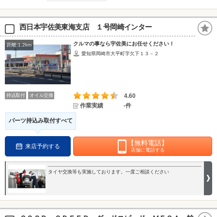
西日本宇佐美東海支店 １号岡崎インター
クルマの事なら宇佐美にお任せください！
距離:1.2km
愛知県岡崎市大平町字欠下１３－２
持込取付
オイル交換
4.60
作業実績
-件
パーツ持込み取付すべて
【無料電話】
来店予約する
店舗に電話する
タイヤ交換等も実施しております。一度ご相談ください