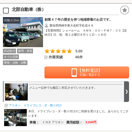
北部自動車（株）
創業４７年の歴史を持つ地域密着のお店です。
距離:4.2km
愛知県岡崎市東大友町字松花６８
【営業時間】ショールーム ＡＭ９：００～ＰＭ７：００【定
休日】日、祝、第２土曜日８月１１日～１８日
持込取付
修理・塗装
5.00
オイル交換
作業実績
46件
車検・点検・診断
【無料電話】
店舗に電話する
メニュー以外でも幅広く対応させていただきます。
アリオン ドライブレコ－ダ－取り付け
本日、ドライブレコ－ダ－取り付けのご依頼を受けました。ありがとうござ
います。
車種：
費用総額：
トヨタ アリオン
3,240円