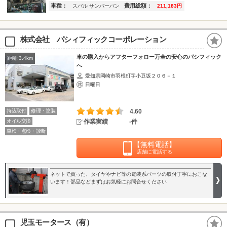
車種：
費用総額：
スバル サンバーバン
211,183円
株式会社 パシィフィックコーポレーション
車の購入からアフターフォロー万全の安心のパシフィック
距離:3.4km
へ
愛知県岡崎市羽根町字小豆坂２０６－１
日曜日
持込取付
修理・塗装
4.60
オイル交換
作業実績
-件
車検・点検・診断
【無料電話】
店舗に電話する
ネットで買った、タイヤやナビ等の電装系パーツの取付丁寧におこな
います！部品などまずはお気軽にお問合せください
児玉モータース（有）