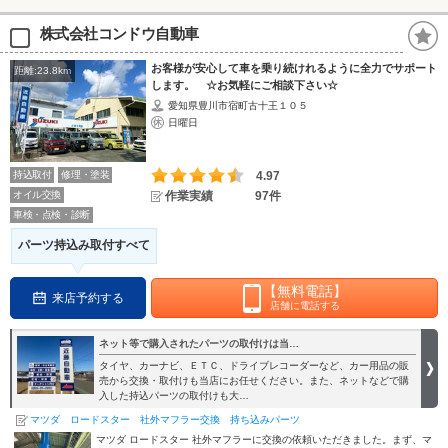
株式会社コンドウ自動車
お客様が安心して車を乗り続けれるように全力でサポート
距離:23.8km
します。 ☆お気軽にご相談下さい☆
愛知県豊川市宿町古十王１０５
日曜日
持込取付
修理・塗装
4.97
オイル交換
作業実績
97件
車検・点検・診断
パーツ持込み取付すべて
【無料電話】
来店予約する
店舗に電話する
ネット等で購入されたパーツの取付けは当…
タイヤ、カーナビ、ＥＴＣ、ドライブレコーダーなど、カー用品の販
売から交換・取付けも当店にお任せください。また、ネットなどで購
入した持込パーツの取付けも大…
マツダ ロードスター 社外マフラー交換 持ち込みパーツ
マツダ ロードスター 社外マフラーに交換の依頼いただきました。まず、マ