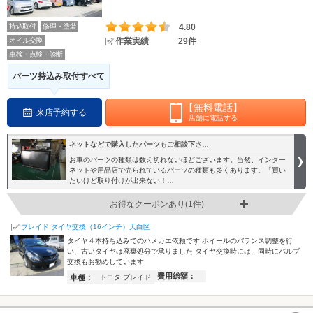
持込取付
修理・塗装
4.80
オイル交換
作業実績
29件
車検・点検・診断
パーツ持込み取付すべて
【無料電話】
来店予約する
店舗に電話する
ネットなどで購入したパーツもご相談下さ…
お車のパーツの種類は数え切れないほどございます。当然、インター
ネットや用品店で売られているパーツの種類も多くあります。「買い
たいけど取り付けが出来ない！…
お得なクーポンあり(1件)
ブレイド タイヤ交換（16インチ）天白区
タイヤ４本持ち込みでのハメカエ依頼です ホイールのバランス調整を行
い、古いタイヤは廃棄処分で承りました タイヤ交換時には、同時にバルブ
交換もお勧めしています
費用総額：
車種：
トヨタ ブレイド