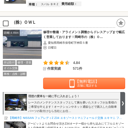
費用総額：
車種：
スバル ＢＲＺ
（株）ＯＷＬ
修理や整備・アライメント調整からドレスアップまで幅広
距離:4.8km
く営業しております！岡崎市の（株）Ｏ…
愛知県岡崎市保母町字神田５番
日曜日
持込取付
修理・塗装
4.84
オイル交換
作業実績
571件
車検・点検・診断
【無料電話】
店舗に電話する
理想の愛車を一緒に手に入れましょう！
レースのメンテナンススタッフとして腕を磨いたスタッフがお客様の
ご希望を叶えます！オークションやネット通販などで購入した自動車
パーツの取付けなら当社にお任…
【岡崎市】NISSAN フェアレディZ Z34 エキゾーストマニフォールド交換 エキマニ フルエキ交換…
グーピットよりお問合せ頂きZ34オーナー様から持ち込みにてフルエキゾー
スト交換作業ご依頼頂きました!それでは、作業を進めて行きます( `ー ́)ノフ