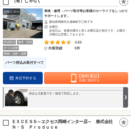
（有）しゃらく
車検・修理・パーツ取付等お客様のカーライフをしっかり
距離:1.4km
サポートします。
愛知県岡崎市久後崎町字三島下８
木曜日
定休日は、毎週木曜日と第１水曜日及び祝日です。土曜日・
日曜日は営業しております。
持込取付
修理・塗装
4.65
オイル交換
作業実績
9件
車検・点検・診断
パーツ持込み取付すべて
【無料電話】
来店予約する
店舗に電話する
持込も大歓迎です！格安で対応します。
ＥＸＣＥＳＳ～エクセス岡崎インター店～ 株式会社
Ｎ・Ｓ Ｐｒｏｄｕｃｅ