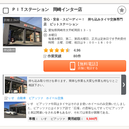
ＰＩＴステーション 岡崎インター店
安心・安全・スピーディー！ 持ち込みタイヤ交換専門
距離:2.3km
店 ピットステーション
愛知県岡崎市大平町岡田１３－１
水曜日
毎週水曜日、第二、第四火曜日、正月は定休日です予約受付
時間 土曜、日曜、祝日は９：００～１８：００
持込取付
4.96
作業実績
80件
【無料電話】
店舗に電話する
持ち込み取り付けを承ります。簡単な作業も大変な作業も何なりとご
相談下さい。
いすゞ自動車 ピアッツァ ホイール交換
いすゞピアッツァ今回はタイヤはそのまま使いホイールのみ交換いたしまし
た。ピアッツァとはイタリア語で「広場」の意味なんですって!ピアッツア
と表記間違いをされる事もあるが、それでは発音が困難である。
車種：
費用総額：
いすゞ ピアッツァ
5,500円