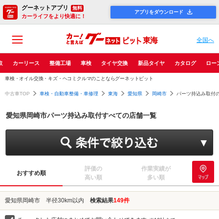
グーネットアプリ
無料
アプリをダウンロード
カーライフをより快適に！
東海
全国へ
取
カーリース
整備工場
車検
タイヤ交換
新品タイヤ
カタログ
ロー
車検・オイル交換・キズ・ヘコミクルマのことならグーネットピット
中古車TOP
車検・自動車整備・車修理
東海
愛知県
岡崎市
パーツ持込み取付の
愛知県岡崎市パーツ持込み取付すべての店舗一覧
評価の
作業実績が
おすすめ順
高い順
多い順
愛知県岡崎市 半径30km以内
検索結果
149件