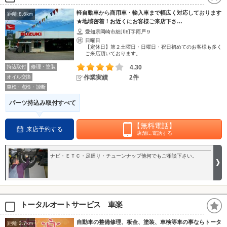
軽自動車から商用車・輸入車まで幅広く対応しております
距離:8.6km
★地域密着！お近くにお客様ご来店下さ…
愛知県岡崎市細川町字雨戸９
日曜日
【定休日】第２土曜日・日曜日・祝日初めてのお客様も多く
ご来店頂いております。
持込取付
修理・塗装
4.30
オイル交換
作業実績
2件
車検・点検・診断
パーツ持込み取付すべて
【無料電話】
来店予約する
店舗に電話する
ナビ・ＥＴＣ・足廻り・チューンナップ他何でもご相談下さい。
トータルオートサービス 車楽
自動車の整備修理、板金、塗装、車検等車の事ならトータ
距離:2.7km