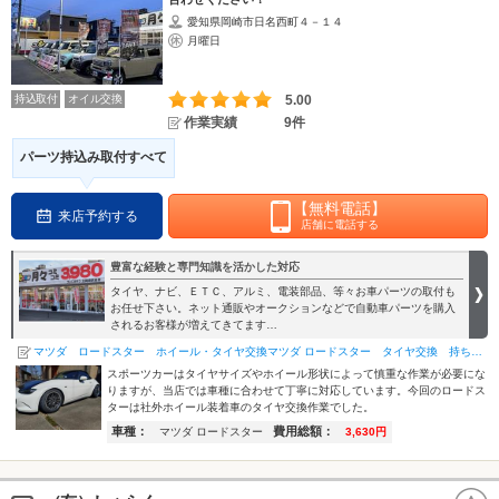
愛知県岡崎市日名西町４－１４
月曜日
持込取付
オイル交換
5.00
作業実績
9件
パーツ持込み取付すべて
【無料電話】
来店予約する
店舗に電話する
豊富な経験と専門知識を活かした対応
タイヤ、ナビ、ＥＴＣ、アルミ、電装部品、等々お車パーツの取付も
お任せ下さい。ネット通販やオークションなどで自動車パーツを購入
されるお客様が増えてきてます…
マツダ ロードスター ホイール・タイヤ交換マツダ ロードスター タイヤ交換 持ち込みタイヤ交換 岡崎市…
スポーツカーはタイヤサイズやホイール形状によって慎重な作業が必要にな
りますが、当店では車種に合わせて丁寧に対応しています。今回のロードス
ターは社外ホイール装着車のタイヤ交換作業でした。
車種：
費用総額：
マツダ ロードスター
3,630円