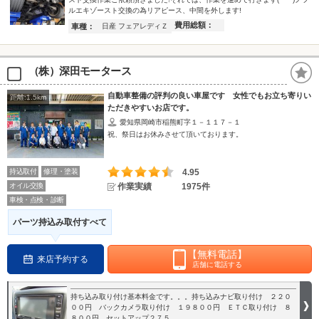
ルエキゾースト交換の為リアピース、中間を外します!
費用総額：
車種：
日産 フェアレディＺ
（株）深田モータース
自動車整備の評判の良い車屋です 女性でもお立ち寄りい
距離:1.5km
ただきやすいお店です。
愛知県岡崎市稲熊町字１－１１７－１
祝、祭日はお休みさせて頂いております。
持込取付
修理・塗装
4.95
オイル交換
作業実績
1975件
車検・点検・診断
パーツ持込み取付すべて
【無料電話】
来店予約する
店舗に電話する
持ち込み取り付け基本料金です。。。持ち込みナビ取り付け ２２０
００円 バックカメラ取り付け １９８００円 ＥＴＣ取り付け ８
８００円 セットアップ２７５…