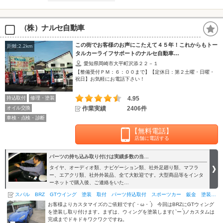
（株）ナルセ自動車
この街でお客様のお声にこたえて４５年！これからもトー
距離:2.2km
タルカーライフサポートのナルセ自動車…
愛知県岡崎市大平町沢添２２－１
【整備受付ＰＭ：６：００まで】【定休日：第２土曜・日曜・
祝日】お気軽にお電話下さい！
持込取付
修理・塗装
4.95
オイル交換
作業実績
2406件
車検・点検・診断
【無料電話】
店舗に電話する
パーツの持ち込み取り付けは実績多数の当…
タイヤ、オーディオ類、ナビゲーション類、社外足廻り類、マフラ
ー、エアクリ類、社外外装品、全て大歓迎です。大型商品等をインタ
ーネットで購入後、ご連絡をいた…
スバル BRZ GTウイング 塗装 取付 パーツ持込取付 スポーツカー 鈑金 塗装 岡崎 豊田 安城 …
お客様よりカスタマイズのご依頼です(`・ω・ ́)ゞ今回はBRZにGTウィング
を塗装し取り付けます。まずは、ウィングを塗装します( `ー ́)ノカスタムは
完成までドキドキワクワクですね。