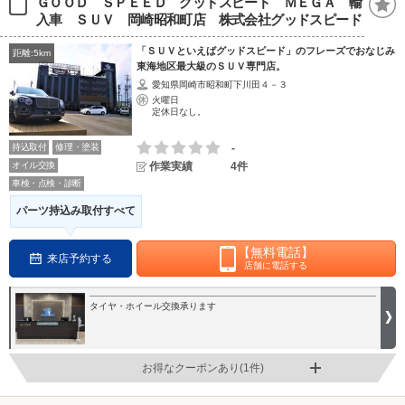
ＧＯＯＤ ＳＰＥＥＤ グッドスピード ＭＥＧＡ 輸
入車 ＳＵＶ 岡崎昭和町店 株式会社グッドスピード
「ＳＵＶといえばグッドスピード」のフレーズでおなじみ
距離:5km
東海地区最大級のＳＵＶ専門店。
愛知県岡崎市昭和町下川田４－３
火曜日
定休日なし。
持込取付
修理・塗装
-
オイル交換
作業実績
4件
車検・点検・診断
パーツ持込み取付すべて
【無料電話】
来店予約する
店舗に電話する
タイヤ・ホイール交換承ります
お得なクーポンあり(1件)