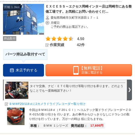
ＥＸＣＥＳＳ～エクセス岡崎インター店は岡崎市にある整
距離:1.3km
備工場です。お気軽にお問い合わせくだ…
愛知県岡崎市欠町字河原田１７－１
月曜日
ご予約の際はお電話下さい。
持込取付
4.50
作業実績
42件
パーツ持込み取付すべて
【無料電話】
来店予約する
店舗に電話する
タイヤ交換、ナビ・ＥＴＣ取り付け等取り付けを承ります。どのよう
なことでも一度御相談下さい！
ＢＭＷF20/118ｄに2カメラドライブレコーダー取り付け
今回はＢＭＷ118ｄ（Ｆ20ＬＣＩ）へコムテック製ドライブレコーダーＺＤ
Ｒ-015の取り付けを 行います。あの事件からひっきりなしにドラレコの取
り付けを行っています。万が一の時は 役に立ちますね。
車種：
費用総額：
ＢＭＷ １シリーズ
17,600円