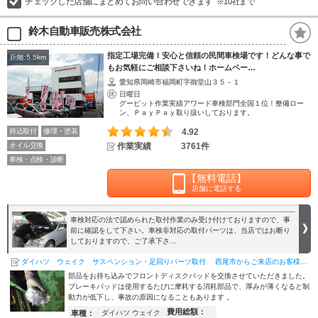
チェックした店舗にまとめてお問い合わせできます
※10社まで
鈴木自動車販売株式会社
指定工場完備！安心と信頼の民間車検場です！どんな事で
距離:5.5km
もお気軽にご相談下さいね！ホームペー…
愛知県岡崎市福岡町字御堂山３５－１
日曜日
グーピット作業実績アワード車検部門全国１位！整備ロー
ン、ＰａｙＰａｙ取り扱いしております。
持込取付
修理・塗装
4.92
オイル交換
作業実績
3761件
車検・点検・診断
【無料電話】
店舗に電話する
車検対応の法で認められた取付作業のみ受け付けておりますので、事
前に確認をして下さい。車検非対応の取付パーツは、当店ではお断り
しておりますので、ご了承下さ…
ダイハツ ウェイク サスペンション・足回りパーツ取付 西尾市からご来店のお客様 フロントディスクパッ…
部品をお持ち込みでフロントディスクパッドを交換させていただきました。
ブレーキパッドは使用するたびに摩耗する消耗部品で、厚みが薄くなると制
動力が低下し、事故の原因になることもあります 。
費用総額：
車種：
ダイハツ ウェイク