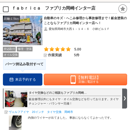
ｆａｂｒｉｃａ ファブリカ岡崎インター店
自動車のキズ・へこみ修理から事故修理まで！鈑金塗装の
距離:1.5km
ことならファブリカ岡崎インター店へ！
愛知県岡崎市大西１－１４－６ 小林ビル１Ｆ
持込取付
修理・塗装
5.00
オイル交換
作業実績
5件
パーツ持込み取付すべて
【無料電話】
来店予約する
店舗に電話する
タイヤ交換などのご相談もファブリカ岡崎…
鈑金修理以外にもタイヤ・オイル交換などを行っております。タイヤ
チェンジャー・バランサー完備！
ヴェルフアイヤ 20インチ タイヤ交換 岡崎市
内側のワイヤーが出てました。 事故にならなくてよかったです。