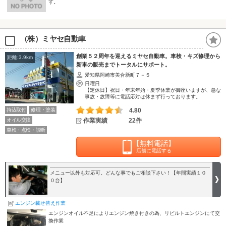
す。
（株）ミヤセ自動車
創業５２周年を迎えるミヤセ自動車。車検・キズ修理から
距離:3.9km
新車の販売までトータルにサポート。
愛知県岡崎市美合新町７－５
日曜日
【定休日】祝日・年末年始・夏季休業が御座いますが、急な
事故・故障等に電話応対は休まず行っております。
持込取付
修理・塗装
4.80
オイル交換
作業実績
22件
車検・点検・診断
【無料電話】
店舗に電話する
メニュー以外も対応可。どんな事でもご相談下さい！【年間実績１０
０台】
エンジン載せ替え作業
エンジンオイル不足によりエンジン焼き付きの為、リビルトエンジンにて交
換作業