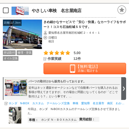
やさしい車検 名古屋南店
きめ細かなサービスで「安心・快適」なカーライフをサポ
距離:27.3km
ート！コスモ石油松城ＳＳです。
愛知県名古屋市南区松城町２－４４－１
日曜日
祝日
持込取付
修理・塗装
5.00
オイル交換
作業実績
12件
【無料電話】
店舗に電話する
パーツの取付けから販売も行っております。
近年はネット通販やオークションなどで自動車パーツを購入されるお
客様が増えてきてますが、その場合に問題になってくるのが「どこで
取付けよう？」という事です。…
ホンダ N-BOX カスタム テールレンズ交換 車検 愛知県 名古屋市 南区 わかくさ
今回は、ホンダ N-BOXカスタムのテールレンズ交換をさせて頂きまし
た。
費用総額：
車種：
ホンダ Ｎ－ＢＯＸカスタム