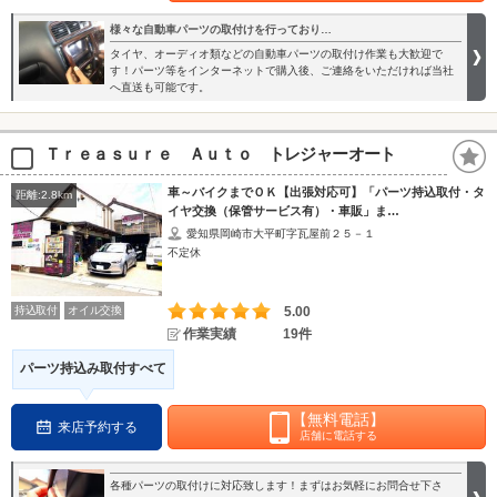
様々な自動車パーツの取付けを行っており…
タイヤ、オーディオ類などの自動車パーツの取付け作業も大歓迎で
す！パーツ等をインターネットで購入後、ご連絡をいただければ当社
へ直送も可能です。
Ｔｒｅａｓｕｒｅ Ａｕｔｏ トレジャーオート
車～バイクまでＯＫ【出張対応可】「パーツ持込取付・タ
距離:2.8km
イヤ交換（保管サービス有）・車販」ま…
愛知県岡崎市大平町字瓦屋前２５－１
不定休
持込取付
オイル交換
5.00
作業実績
19件
パーツ持込み取付すべて
【無料電話】
来店予約する
店舗に電話する
各種パーツの取付けに対応致します！まずはお気軽にお問合せ下さ