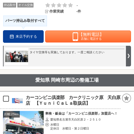
持込取付
オイル交換
-
作業実績
-件
パーツ持込み取付すべて
【無料電話】
来店予約する
店舗に電話する
タイヤ交換等も実施しております。一度ご相談ください
愛知県 岡崎市周辺の整備工場
カーコンビニ倶楽部 カークリニック原 天白原
店 【ＹｕｎｉＣａＬａ取扱店】
車検・鈑金は「カーコンビニ倶楽部」加盟店へ！
距離:25km
愛知県名古屋市天白区原２－２５１０
水曜日
定休日 水曜日・第２日曜日