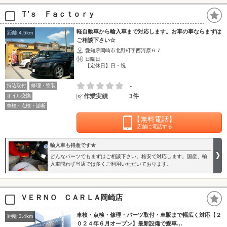
Ｔ’ｓ Ｆａｃｔｏｒｙ
軽自動車から輸入車まで対応します。お車の事ならまずは
距離:4.5km
ご相談下さい☆
愛知県岡崎市北野町字西河原６７
日曜日
【定休日】日・祝
持込取付
修理・塗装
-
オイル交換
作業実績
3件
車検・点検・診断
【無料電話】
店舗に電話する
輸入車も得意です★
どんなパーツでもまずはご相談下さい。格安で対応します。国産、輸
入車問わず当店では多くご利用いただいております。
ＶＥＲＮＯ ＣＡＲＬＡ岡崎店
車検・点検・修理・パーツ取付・車販まで幅広く対応【２
距離:3.4km
０２４年６月オープン】最新設備で愛車…