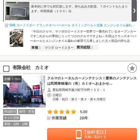
基本的に何でも対応致します。持ち込み大歓迎。Ｔポイントもたまり
ます。年間実績（１００）台
岡崎 ロードスター クラッチオーバーホール タイミングベルト交換 エンジンオイル漏れ修理
「今日のクルマ」マツダのロードスター世界で一番売れているオープンカー
ですこれからの季節にうってつけのクルマですよね～今回はクラッチオーバ
ーホールとエンジンオイル漏れの修理で入庫しました元々部品の持ち込
費用総額：
車種：
マツダ ロードスター
有限会社 カミオ
クルマのトータルカーメンテナンス！愛車のメンテナンス
距離:5.5km
は民間車検場の（有）カミオへおまかせ…
愛知県岡崎市藤川町字沖野々３３－１
日曜日
日曜・祝日・第２・第３・第４月曜日
持込取付
修理・塗装
5.00
オイル交換
作業実績
28件
車検・点検・診断
【無料電話】
店舗に電話する