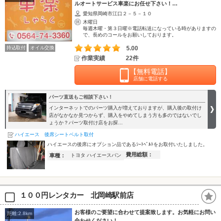
ルオートサービス車楽にお任せ下さい！…
愛知県岡崎市江口２－５－１０
木曜日
毎週木曜・第３日曜※電話転送になっている時がありますの
で、長めのコールをお願いしております。
持込取付
オイル交換
5.00
作業実績
22件
【無料電話】
店舗に電話する
パーツ直送もご相談下さい！
インターネットでのパーツ購入が増えておりますが、購入後の取付け
店がなかなか見つからず、購入をやめてしまう方も多のではないでし
ょうか？パーツ取付け店をお探…
ハイエース 後席シートベルト取付
ハイエースの後席にオプション品であるｼｰﾄﾍﾞﾙﾄをお取付いたしました。
費用総額：
車種：
トヨタ ハイエースバン
１００円レンタカー 北岡崎駅前店
お客様のご要望に合わせて提案致します。お気軽にお問い
距離:2.8km
合わせください！