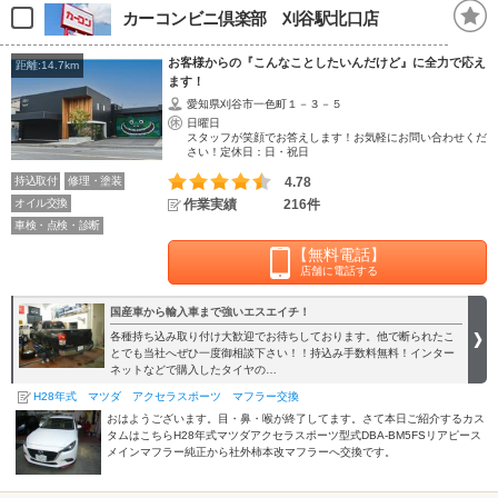
カーコンビニ倶楽部 刈谷駅北口店
お客様からの『こんなことしたいんだけど』に全力で応え
距離:14.7km
ます！
愛知県刈谷市一色町１－３－５
日曜日
スタッフが笑顔でお答えします！お気軽にお問い合わせくだ
さい！定休日：日・祝日
持込取付
修理・塗装
4.78
オイル交換
作業実績
216件
車検・点検・診断
【無料電話】
店舗に電話する
国産車から輸入車まで強いエスエイチ！
各種持ち込み取り付け大歓迎でお待ちしております。他で断られたこ
とでも当社へぜひ一度御相談下さい！！持込み手数料無料！インター
ネットなどで購入したタイヤの…
H28年式 マツダ アクセラスポーツ マフラー交換
おはようございます。目・鼻・喉が終了してます。さて本日ご紹介するカス
タムはこちらH28年式マツダアクセラスポーツ型式DBA-BM5FSリアピース
メインマフラー純正から社外柿本改マフラーへ交換です。