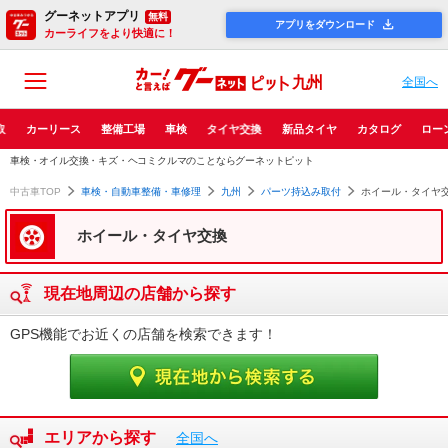
グーネットアプリ
無料
アプリをダウンロード
カーライフをより快適に！
九州
全国へ
取
カーリース
整備工場
車検
タイヤ交換
新品タイヤ
カタログ
ロー
車検・オイル交換・キズ・ヘコミクルマのことならグーネットピット
中古車TOP
車検・自動車整備・車修理
九州
パーツ持込み取付
ホイール・タイヤ
ホイール・タイヤ交換
現在地周辺の店舗から探す
GPS機能でお近くの店舗を検索できます！
エリアから探す
全国へ