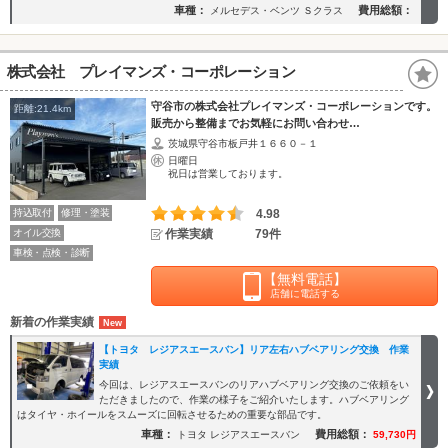
車種：
費用総額：
メルセデス・ベンツ Ｓクラス
株式会社 プレイマンズ・コーポレーション
守谷市の株式会社プレイマンズ・コーポレーションです。
距離:21.4km
販売から整備までお気軽にお問い合わせ…
茨城県守谷市板戸井１６６０－１
日曜日
祝日は営業しております。
持込取付
修理・塗装
4.98
オイル交換
作業実績
79件
車検・点検・診断
【無料電話】
店舗に電話する
新着の作業実績
【トヨタ レジアスエースバン】リア左右ハブベアリング交換 作業
実績
今回は、レジアスエースバンのリアハブベアリング交換のご依頼をい
ただきましたので、作業の様子をご紹介いたします。ハブベアリング
はタイヤ・ホイールをスムーズに回転させるための重要な部品です。
車種：
費用総額：
トヨタ レジアスエースバン
59,730円