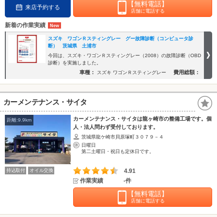
【無料電話】
来店予約する
店舗に電話する
新着の作業実績
スズキ ワゴンＲスティングレー グー故障診断（コンピュータ診
断） 茨城県 土浦市
今回は、スズキ・ワゴンＲスティングレー（2008）の故障診断（OBD
診断）を実施しました。
車種：
費用総額：
スズキ ワゴンＲスティングレー
カーメンテナンス・サイタ
カーメンテナンス・サイタは龍ヶ崎市の整備工場です。個
距離:9.9km
人・法人問わず受付しております。
茨城県龍ケ崎市貝原塚町３０７９－４
日曜日
第二土曜日・祝日も定休日です。
持込取付
オイル交換
4.91
作業実績
-件
【無料電話】
店舗に電話する