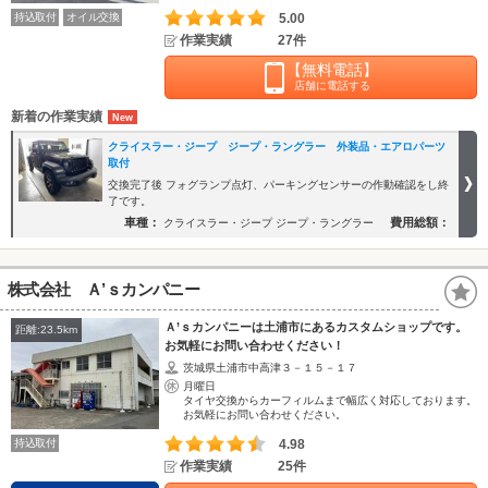
持込取付
オイル交換
5.00
作業実績
27件
【無料電話】
店舗に電話する
新着の作業実績
クライスラー・ジープ ジープ・ラングラー 外装品・エアロパーツ
取付
交換完了後 フォグランプ点灯、パーキングセンサーの作動確認をし終
了です。
車種：
費用総額：
クライスラー・ジープ ジープ・ラングラー
株式会社 Ａ’ｓカンパニー
Ａ’ｓカンパニーは土浦市にあるカスタムショップです。
距離:23.5km
お気軽にお問い合わせください！
茨城県土浦市中高津３－１５－１７
月曜日
タイヤ交換からカーフィルムまで幅広く対応しております。
お気軽にお問い合わせください。
持込取付
4.98
作業実績
25件