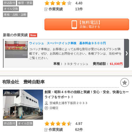
持込取付
修理・塗装
4.40
オイル交換
作業実績
13件
車検・点検・診断
【無料電話】
店舗に電話する
新着の作業実績
ウィッシュ スーパークイック車検 基本料金９５００円
コバック車検は、お客様によってお得な割引が受けられるプランが満
載です。ぜひ、お気軽にお問合せください。各種プランは、当社HPを
ご覧ください。
車種：
費用総額：
トヨタ ウィッシュ
61,030円
有限会社 豊崎自動車
創業・昭和４６年の信頼と実績！安心・安全、快適なカー
距離:29km
ライフをサポート！
茨城県土浦市下坂田２０３３
日曜日
持込取付
オイル交換
4.97
作業実績
62件