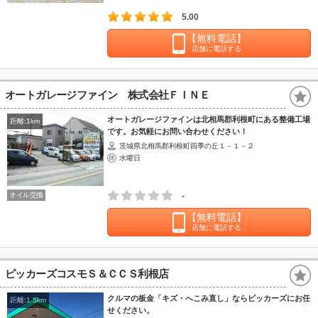
5.00
【無料電話】
店舗に電話する
オートガレージファイン 株式会社ＦＩＮＥ
オートガレージファインは北相馬郡利根町にある整備工場
距離:1km
です。お気軽にお問い合わせください！
茨城県北相馬郡利根町四季の丘１－１－２
水曜日
オイル交換
-
【無料電話】
店舗に電話する
ピッカーズコスモＳ＆ＣＣＳ利根店
クルマの板金「キズ・へこみ直し」ならピッカーズにお任
距離:1.5km
せください。