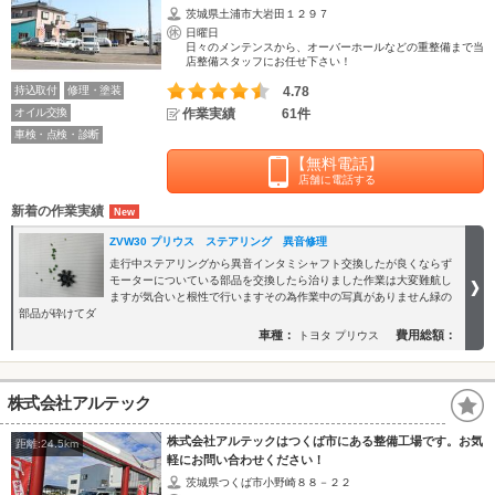
茨城県土浦市大岩田１２９７
日曜日
日々のメンテンスから、オーバーホールなどの重整備まで当
店整備スタッフにお任せ下さい！
持込取付
修理・塗装
4.78
オイル交換
作業実績
61件
車検・点検・診断
【無料電話】
店舗に電話する
新着の作業実績
ZVW30 プリウス ステアリング 異音修理
走行中ステアリングから異音インタミシャフト交換したが良くならず
モーターについている部品を交換したら治りました作業は大変難航し
ますが気合いと根性で行いますその為作業中の写真がありません緑の
部品が砕けてダ
車種：
費用総額：
トヨタ プリウス
株式会社アルテック
株式会社アルテックはつくば市にある整備工場です。お気
距離:24.5km
軽にお問い合わせください！
茨城県つくば市小野崎８８－２２