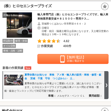
（株）ヒロセエンタープライズ
輸入車専門店（株）ヒロセエンタープライズです。輸入車
距離:15.8km
車検業界最安値￥８１５００～専用テス…
茨城県つくばみらい市市野深４６４－２
日曜日
日曜・祝日・隔週土曜日は店休になります。又土曜日営業の
場合は１３時～１９時になります。
持込取付
修理・塗装
4.82
オイル交換
作業実績
400件
車検・点検・診断
【無料電話】
店舗に電話する
新着の作業実績
夏季休業のお知らせ 車検 アメ車・輸入車の販売・車検・修理・鈑
金 茨城 千葉 守谷 つくばみらい 土…
夏季休業のお知らせ平素よりご愛顧いただき、誠にありがとうござい
ます。ヒロセエンタープライズでは輸入車メーカー問わず車検・整
備・鈑金とワンストップにて対応可能で御座います。
車種：
費用総額：
メルセデス・ベンツ ＣＬ
株式会社ＭＫ