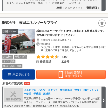
カスタム。足元が引き締まり、スポーティーな雰囲気に仕上がりました。
車種：
費用総額：
スズキ スイフト
株式会社 横田エネルギーサプライ
横田エネルギーサプライはつくば市にある整備工場です。
距離:23.8km
お気軽にお問い合わせください！
茨城県つくば市上広岡５７５
水日曜日
つくば市・土浦市・稲敷郡・かすみがうら市のお客様も大歓
迎！無料の代車もご用意しております。
持込取付
修理・塗装
4.90
オイル交換
作業実績
225件
車検・点検・診断
【無料電話】
来店予約する
店舗に電話する
新着の作業実績
メルセデス・ベンツ Ｓクラス 電装系修理 W221 CDチェンジャ
ー修理 千葉県 茨城県
千葉県の野田市より純正のCDチェンジャーが調子悪いとの事で持込頂
きました。コンピューター診断機完備でハイブリットも車検整備OK!
事故など保険を使う修理・鈑金塗装もお任せ下さい!保険見直しCAFE