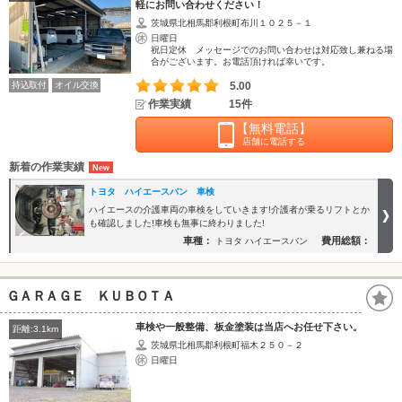
軽にお問い合わせください！
茨城県北相馬郡利根町布川１０２５－１
日曜日
祝日定休 メッセージでのお問い合わせは対応致し兼ねる場
合がございます。お電話頂ければ幸いです。
持込取付
オイル交換
5.00
作業実績
15件
【無料電話】
店舗に電話する
新着の作業実績
トヨタ ハイエースバン 車検
ハイエースの介護車両の車検をしていきます!介護者が乗るリフトとか
も確認しました!車検も無事に終わりました!
車種：
費用総額：
トヨタ ハイエースバン
ＧＡＲＡＧＥ ＫＵＢＯＴＡ
車検や一般整備、板金塗装は当店へお任せ下さい。
距離:3.1km
茨城県北相馬郡利根町福木２５０－２
日曜日