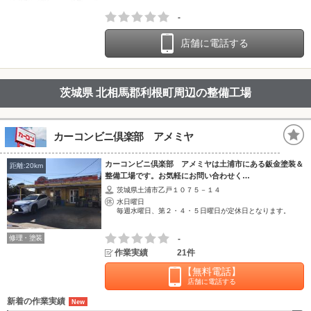
-
店舗に電話する
茨城県 北相馬郡利根町周辺の整備工場
カーコンビニ倶楽部 アメミヤ
カーコンビニ倶楽部 アメミヤは土浦市にある鈑金塗装＆
距離:20km
整備工場です。お気軽にお問い合わせく…
茨城県土浦市乙戸１０７５－１４
水日曜日
毎週水曜日、第２・４・５日曜日が定休日となります。
修理・塗装
-
作業実績
21件
【無料電話】
店舗に電話する
新着の作業実績