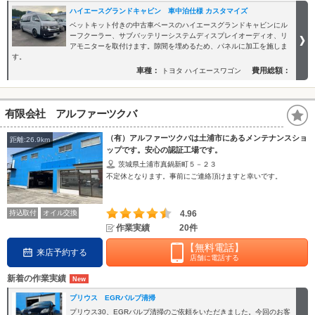
ハイエースグランドキャビン 車中泊仕様 カスタマイズ
ベットキット付きの中古車ベースのハイエースグランドキャビンにル
ーフクーラー、サブバッテリーシステムディスプレイオーディオ、リ
アモニターを取付けます。隙間を埋めるため、パネルに加工を施しま
す。
車種：
費用総額：
トヨタ ハイエースワゴン
有限会社 アルファーツクバ
（有）アルファーツクバは土浦市にあるメンテナンスショ
距離:26.9km
ップです。安心の認証工場です。
茨城県土浦市真鍋新町５－２３
不定休となります。事前にご連絡頂けますと幸いです。
持込取付
オイル交換
4.96
作業実績
20件
【無料電話】
来店予約する
店舗に電話する
新着の作業実績
プリウス EGRバルブ清掃
プリウス30、EGRバルブ清掃のご依頼をいただきました。今回のお客