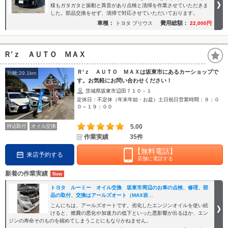
様もガタガタと振動と異音があり点検と清掃を作業させていただきま
した。部品交換をせず、清掃で対応させていただいております。
車種：
費用総額：
トヨタ プリウス
22,000円
Ｒ’ｚ ＡＵＴＯ ＭＡＸ
Ｒ’ｚ ＡＵＴＯ ＭＡＸは坂東市にあるカーショップで
距離:29.1km
す。お気軽にお問い合わせください！
茨城県坂東市辺田７１０－１
定休日：不定休（年末年始・お盆）土日祝日営業時間：９：０
０～１９：００
持込取付
オイル交換
5.00
作業実績
35件
【無料電話】
来店予約する
店舗に電話する
新着の作業実績
トヨタ ルーミー オイル交換 坂東市周辺のお車の点検、修理、部
品の取付、交換はアールズオート（MAX岩…
こんにちは、アールズオートです。劣化したエンジンオイルを使い続
けると、燃費の悪化や加速力の低下といった悪影響が出るほか、エン
ジンの寿命そのものを縮めてしまうことにもなりかねません。