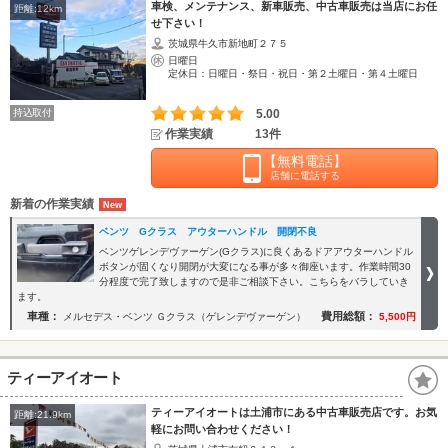
車検、メンテナンス、新車販売、中古車販売は当店にお任
距離:12km
せ下さい！
茨城県牛久市新地町２７５
日曜日
定休日：日曜日・祭日・祝日・第２土曜日・第４土曜日
持込取付
5.00
作業実績
13件
【無料電話】
店舗に電話する
新着の作業実績
ベンツ Gクラス アウターハンドル 開閉不良
ベンツゲレンデヴァーゲン(Gクラス)に良くあるドアアウターハンドル
ボタンが固くなり開閉が大変になる事が多々御座います。作業時間30
分程度で完了致しますので是非ご相談下さい。こちらをバラしていき
ます。
車種：
費用総額：
メルセデス・ベンツ Ｇクラス（ゲレンデヴァーゲン）
5,500円
ティーアイオート
ティーアイオートは土浦市にある中古車販売店です。お気
距離:21.9km
軽にお問い合わせください！