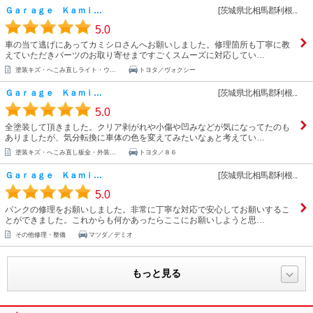
Ｇａｒａｇｅ Ｋａｍｉ…
[茨城県北相馬郡利根...
5.0
車の当て逃げにあってカミシロさんへお願いしました。修理箇所も丁寧に教
えていただきパーツのお取り寄せまですごくスムーズに対応してい…
塗装キズ・へこみ直しライト・ウ...
トヨタ／ヴォクシー
Ｇａｒａｇｅ Ｋａｍｉ…
[茨城県北相馬郡利根...
5.0
全塗装して頂きました。クリア剥がれや小傷や凹みなどが気になってたのも
ありましたが、気分転換に車体の色を変えてみたいなぁと考えてい…
塗装キズ・へこみ直し板金・外装...
トヨタ／８６
Ｇａｒａｇｅ Ｋａｍｉ…
[茨城県北相馬郡利根...
5.0
パンクの修理をお願いしました。非常に丁寧な対応で安心してお願いするこ
とができました。これからも何かあったらここにお願いしようと思…
その他修理・整備
マツダ／デミオ
もっと見る