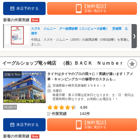
【無料電話】
来店予約する
店舗に電話する
新着の作業実績
スズキ ジムニー グー故障診断（コンピュータ診断） 茨城県 土
浦市
今回は、スズキ・ジムニー（2005）の故障診断（OBD診断）を実施し
ました。
イーグルショップ竜ヶ崎店 （株）ＢＡＣＫ Ｎｕｍｂｅｒ
タイヤはタイヤのプロの我々に！実績が違います！アメ
距離:9.7km
車・キャンピングカーの修理やカスタムも…
茨城県龍ケ崎市貝原塚町３９８４－３
月曜日
毎週月曜・第２日曜は定休日となります。土・日・祝日は、
営業時間が異なります。お気軽にお電話を！！
持込取付
4.90
作業実績
142件
【無料電話】
来店予約する
店舗に電話する
新着の作業実績