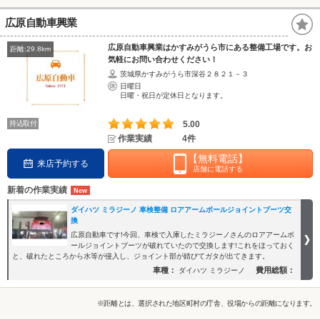
広原自動車興業
広原自動車興業はかすみがうら市にある整備工場です。お
距離:29.8km
気軽にお問い合わせください！
茨城県かすみがうら市深谷２８２１－３
日曜日
日曜・祝日が定休日となります。
持込取付
5.00
作業実績
4件
【無料電話】
来店予約する
店舗に電話する
新着の作業実績
ダイハツ ミラジーノ 車検整備 ロアアームボールジョイントブーツ交
換
広原自動車です!今回、車検で入庫したミラジーノさんのロアアームボ
ールジョイントブーツが破れていたので交換します!これをほっておく
と、破れたところから水等が侵入し、ジョイント部が錆びてガタが出てきます。
車種：
費用総額：
ダイハツ ミラジーノ
※距離とは、選択された地区町村の庁舎、役場からの距離になります。