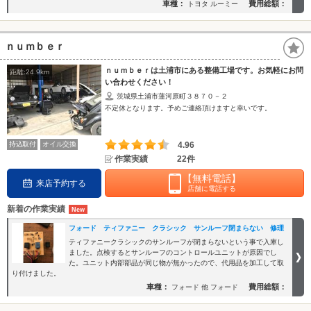
車種：
費用総額：
トヨタ ルーミー
ｎｕｍｂｅｒ
ｎｕｍｂｅｒは土浦市にある整備工場です。お気軽にお問
距離:24.9km
い合わせください！
茨城県土浦市蓮河原町３８７０－２
不定休となります。予めご連絡頂けますと幸いです。
持込取付
オイル交換
4.96
作業実績
22件
【無料電話】
来店予約する
店舗に電話する
新着の作業実績
フォード ティファニー クラシック サンルーフ閉まらない 修理
ティファニークラシックのサンルーフが閉まらないという事で入庫し
ました。点検するとサンルーフのコントロールユニットが原因でし
た。ユニット内部部品が同じ物が無かったので、代用品を加工して取
り付けました。
車種：
費用総額：
フォード 他 フォード