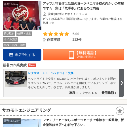
アップル守谷店は話題のヨークベニマル様の向かいの車屋
距離:14km
です☆ 実は「取手市」にあるのは内緒…
茨城県取手市戸頭１１６１－４
ピットは基本的に日曜日お休みになります。作業のご相談はお
気軽に☆
持込取付
修理・塗装
5.00
オイル交換
作業実績
112件
車検・点検・診断
【無料電話】
来店予約する
店舗に電話する
新着の作業実績
レクサス ＬＳ ヘッドライト交換
ヘッドライトを交換するにはバンパーを外します。ボンネットを開け
てエンジンカバー、グリル、バンパーを固定しているクリップ、ネジ
をどんどん外していきます。高級感が戻りました。
車種：
費用総額：
レクサス ＬＳ
サカモトエンジニアリング
ファミリーカーからスポーツカーまで車検や一般整備、板
距離:23.2km
金塗装は当店へお任せ下さい。