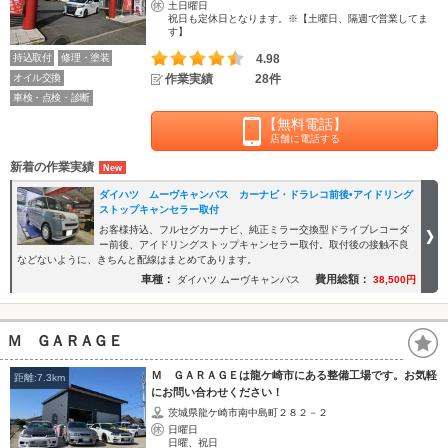
土日曜日
祝日も定休日となります。※【土曜日、隔週で営業してま
す】
持込取付
修理・塗装
4.98
オイル交換
作業実績
28件
車検・点検・診断
【無料電話】
店舗に電話する
新着の作業実績
ダイハツ ムーヴキャンバス カーナビ・ドラレコ前後•アイドリング
ストップキャンセラー取付
お客様持込、フルセグカーナビ、純正ミラー交換型ドライブレコーダ
ー前後、アイドリングストップキャンセラー取付。取付後の接触不良
などないように、きちんと配線はまとめてあります。
車種：
費用総額：
ダイハツ ムーヴキャンバス
38,500円
Ｍ ＧＡＲＡＧＥ
Ｍ ＧＡＲＡＧＥは龍ケ崎市にある整備工場です。お気軽
距離:7.3km
にお問い合わせください！
茨城県龍ケ崎市南中島町２８２－２
日曜日
日曜、祝日