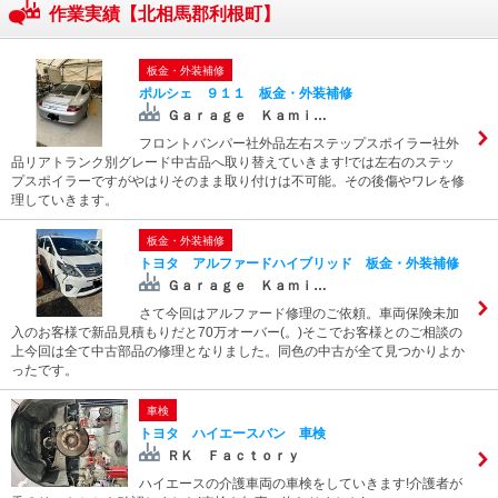
作業実績【北相馬郡利根町】
板金・外装補修
ポルシェ ９１１ 板金・外装補修
Ｇａｒａｇｅ Ｋａｍｉ…
フロントバンパー社外品左右ステップスポイラー社外
品リアトランク別グレード中古品へ取り替えていきます!では左右のステッ
プスポイラーですがやはりそのまま取り付けは不可能。その後傷やワレを修
理していきます。
板金・外装補修
トヨタ アルファードハイブリッド 板金・外装補修
Ｇａｒａｇｅ Ｋａｍｉ…
さて今回はアルファード修理のご依頼。車両保険未加
入のお客様で新品見積もりだと70万オーバー(。)そこでお客様とのご相談の
上今回は全て中古部品の修理となりました。同色の中古が全て見つかりよか
ったです。
車検
トヨタ ハイエースバン 車検
ＲＫ Ｆａｃｔｏｒｙ
ハイエースの介護車両の車検をしていきます!介護者が