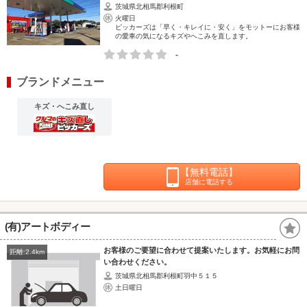
茨城県北相馬郡利根町
火曜日
ピッカーズは「早く・キレイに・安く」をモットーにお客様
の愛車の気になるキズやへこみを直します。
-
ブランドメニュー
キズ・へこみ直し
【無料電話】
店舗に電話する
(有)アートボディー
お客様のご要望に合わせて提案いたします。お気軽にお問
距離:2.4km
い合わせください。
茨城県北相馬郡利根町羽中５１５
土日曜日