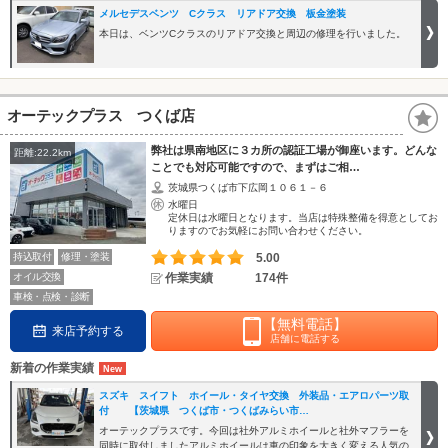
メルセデスベンツ Cクラス リアドア交換 板金塗装
本日は、ベンツCクラスのリアドア交換と周辺の修理を行いました。
オーテックプラス つくば店
弊社は県南地区に３カ所の認証工場が御座います。どんな
距離:22.2km
ことでも対応可能ですので、まずはご相…
茨城県つくば市下広岡１０６１－６
水曜日
定休日は水曜日となります。当店は特殊整備を得意としてお
りますのでお気軽にお問い合わせください。
持込取付
修理・塗装
5.00
オイル交換
作業実績
174件
車検・点検・診断
【無料電話】
来店予約する
店舗に電話する
新着の作業実績
スズキ スイフト ホイール・タイヤ交換 外装品・エアロパーツ取
付 【茨城県 つくば市・つくばみらい市…
オーテックプラスです。今回は社外アルミホイールと社外マフラーを
同時に取付しましたアルミホイールは車の印象を大きく変える人気の