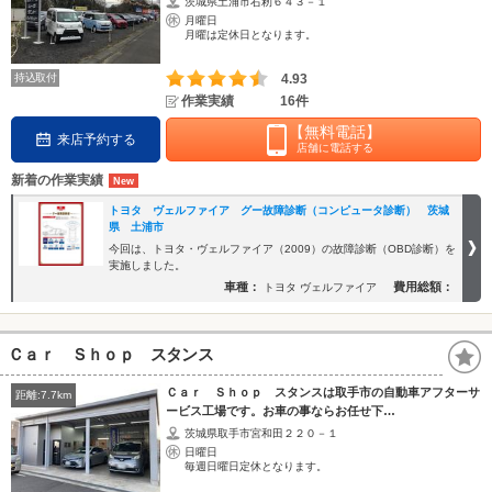
茨城県土浦市右籾６４３－１
月曜日
月曜は定休日となります。
持込取付
4.93
作業実績
16件
【無料電話】
来店予約する
店舗に電話する
新着の作業実績
トヨタ ヴェルファイア グー故障診断（コンピュータ診断） 茨城
県 土浦市
今回は、トヨタ・ヴェルファイア（2009）の故障診断（OBD診断）を
実施しました。
車種：
費用総額：
トヨタ ヴェルファイア
Ｃａｒ Ｓｈｏｐ スタンス
Ｃａｒ Ｓｈｏｐ スタンスは取手市の自動車アフターサ
距離:7.7km
ービス工場です。お車の事ならお任せ下…
茨城県取手市宮和田２２０－１
日曜日
毎週日曜日定休となります。