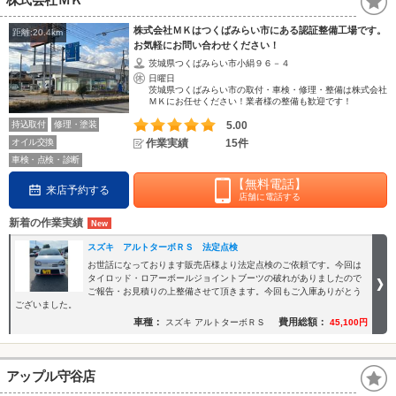
株式会社ＭＫはつくばみらい市にある認証整備工場です。
距離:20.4km
お気軽にお問い合わせください！
茨城県つくばみらい市小絹９６－４
日曜日
茨城県つくばみらい市の取付・車検・修理・整備は株式会社
ＭＫにお任せください！業者様の整備も歓迎です！
持込取付
修理・塗装
5.00
オイル交換
作業実績
15件
車検・点検・診断
【無料電話】
来店予約する
店舗に電話する
新着の作業実績
スズキ アルトターボＲＳ 法定点検
お世話になっております販売店様より法定点検のご依頼です。今回は
タイロッド・ロアーボールジョイントブーツの破れがありましたので
ご報告・お見積りの上整備させて頂きます。今回もご入庫ありがとう
ございました。
車種：
費用総額：
スズキ アルトターボＲＳ
45,100円
アップル守谷店