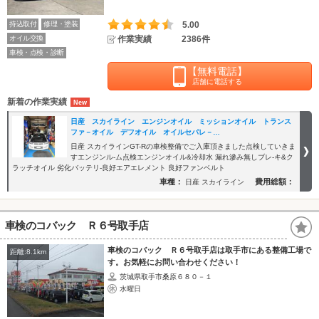
持込取付
修理・塗装
5.00
オイル交換
作業実績
2386件
車検・点検・診断
【無料電話】
店舗に電話する
新着の作業実績
日産 スカイライン エンジンオイル ミッションオイル トランス
ファ－オイル デフオイル オイルセパレ－…
日産 スカイラインGT-Rの車検整備でご入庫頂きました点検していきま
すエンジンル-ム点検エンジンオイル&冷却水 漏れ滲み無しブレ-キ&ク
ラッチオイル 劣化バッテリ-良好エアエレメント 良好ファンベルト
車種：
費用総額：
日産 スカイライン
車検のコバック Ｒ６号取手店
車検のコバック Ｒ６号取手店は取手市にある整備工場で
距離:8.1km
す。お気軽にお問い合わせください！
茨城県取手市桑原６８０－１
水曜日