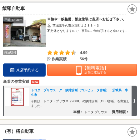
飯塚自動車
車検や一般整備、板金塗装は当店へお任せ下さい。
距離:13.3km
茨城県牛久市正直町１２３３－３
不定休となりますので、事前にご連絡頂けると幸いです。
持込取付
4.99
作業実績
56件
【無料電話】
来店予約する
店舗に電話する
新着の作業実績
トヨタ プリウス グー故障診断（コンピュータ診断） 茨城県 牛
久市
今回は、トヨタ・プリウス（2008）の故障診断（OBD診断）を実施し
ました。
車種：
費用総額：
トヨタ プリウス
（有）椿自動車