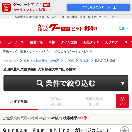
グーネットアプリ
無料
アプリをダウンロード
カーライフをより快適に！
茨城県北相馬郡利根町店舗一覧。1ページ目。車の車検・点検・修理ならグーネットピット
北関東
全国へ
取
カーリース
整備工場
車検
タイヤ交換
新品タイヤ
カタログ
ロー
車検・オイル交換・キズ・ヘコミクルマのことならグーネットピット
中古車TOP
車検・自動車整備・車修理
北関東
茨城県
北相馬郡利根町
茨城県北相馬郡利根町の車整備の専門店を検索
評価の
作業実績が
おすすめ順
高い順
多い順
茨城県北相馬郡利根町 半径30km以内
検索結果
201件
Ｇａｒａｇｅ Ｋａｍｉｓｈｉｒｏ ガレージカミシロ