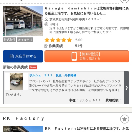
Ｇａｒａｇｅ Ｋａｍｉｓｈｉｒｏは北相馬郡利根町にあ
距離:1.5km
る鈑金工場です。お気軽にお問い合わせ…
茨城県北相馬郡利根町布川１０２５－１
日曜日
定休日はありますがご相談頂ければご対応可能です。同敷地
内に提携修理工場もあり何でもご相談ください。
持込取付
オイル交換
5.00
作業実績
51件
【無料電話】
来店予約する
店舗に電話する
新着の作業実績
ポルシェ ９１１ 板金・外装補修
フロントバンパー社外品左右ステップスポイラー社外品リアトランク
別グレード中古品へ取り替えていきます!では左右のステップスポイラ
ーですがやはりそのまま取り付けは不可能。その後傷やワレを修理し
ていきます。
車種：
費用総額：
ポルシェ ９１１
ＲＫ Ｆａｃｔｏｒｙ
ＲＫ Ｆａｃｔｏｒｙは利根町にある整備工場です。お気
距離:1km