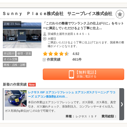
Ｓｕｎｎｙ Ｐｌａｃｅ株式会社 サニープレイス株式会社
「こだわりの整備でワンランク上の仕上がりに」をモット
距離:23.5km
ーに満足していただけるよう丁寧に仕上…
茨城県土浦市大岩田１８４５－１
火曜日
ご満足いただけるよう丁寧に仕上げております、国産車の整
備がメインとなります。
持込取付
修理・塗装
4.92
オイル交換
作業実績
461件
車検・点検・診断
【無料電話】
店舗に電話する
新着の作業実績
レクサス ISF エアコンリフレッシュ エアコンガスクリーニング ワコ
ーズ エアコン添加剤(LEXUS…
本日の作業はエアコンリフレッシュです。ガス回収、ガス再生、真空
引き、ガス漏れチェック、添加剤注入、コンプレッサーオイル注入、
ガス充填(5g単位)がこの1台で可能です。
車種：
費用総額：
レクサス ＩＳ Ｆ