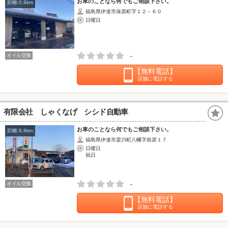
お車のことなら何でもご相談下さい。
距離:0.9km
福島県伊達市保原町字１２－６０
日曜日
オイル交換
-
【無料電話】
店舗に電話する
有限会社 しゃくなげ シシド自動車
お車のことなら何でもご相談下さい。
距離:6.8km
福島県伊達市梁川町八幡字前原１７
日曜日
祝日
オイル交換
-
【無料電話】
店舗に電話する