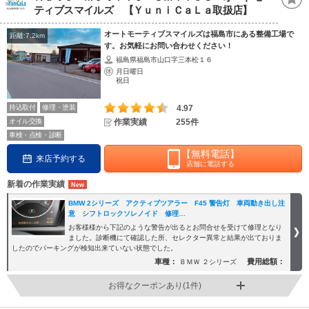
ティブスマイルズ 【ＹｕｎｉＣａＬａ取扱店】
オートモーティブスマイルズは福島市にある整備工場で
距離:7.2km
す。お気軽にお問い合わせください！
福島県福島市山口字三本松１６
月日曜日
祝日
持込取付
修理・塗装
4.97
オイル交換
作業実績
255件
車検・点検・診断
【無料電話】
来店予約する
店舗に電話する
新着の作業実績
BMW 2シリーズ アクティブツアラー F45 警告灯 車両動き出し注
意 シフトロックソレノイド 修理…
お客様様から下記のような警告が出るとお問合せを受けて修理となり
ました。診断機にて確認した所、セレクター異常と結果が出ておりま
したのでパーキングが検知出来ていない状態でした。
車種：
費用総額：
ＢＭＷ ２シリーズ
お得なクーポンあり(1件)