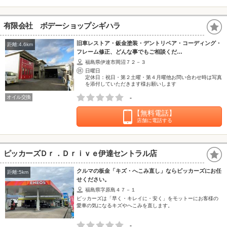
有限会社 ボデーショップシギハラ
旧車レストア・鈑金塗装・デントリペア・コーディング・
距離:4.6km
フレーム修正、どんな事でもご相談くだ…
福島県伊達市岡沼７２－３
日曜日
定休日：祝日・第２土曜・第４月曜他お問い合わせ時は写真
を添付していただきます様お願いします
オイル交換
-
【無料電話】
店舗に電話する
ピッカーズＤｒ．Ｄｒｉｖｅ伊達セントラル店
クルマの板金「キズ・へこみ直し」ならピッカーズにお任
距離:5km
せください。
福島県字原島４７－１
ピッカーズは「早く・キレイに・安く」をモットーにお客様の
愛車の気になるキズやへこみを直します。
-