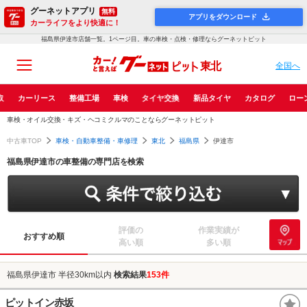
グーネットアプリ
無料
アプリをダウンロード
カーライフをより快適に！
福島県伊達市店舗一覧。1ページ目。車の車検・点検・修理ならグーネットピット
東北
全国へ
取
カーリース
整備工場
車検
タイヤ交換
新品タイヤ
カタログ
ロー
車検・オイル交換・キズ・ヘコミクルマのことならグーネットピット
中古車TOP
車検・自動車整備・車修理
東北
福島県
伊達市
福島県伊達市の車整備の専門店を検索
評価の
作業実績が
おすすめ順
高い順
多い順
福島県伊達市 半径30km以内
検索結果
153件
ピットイン赤坂