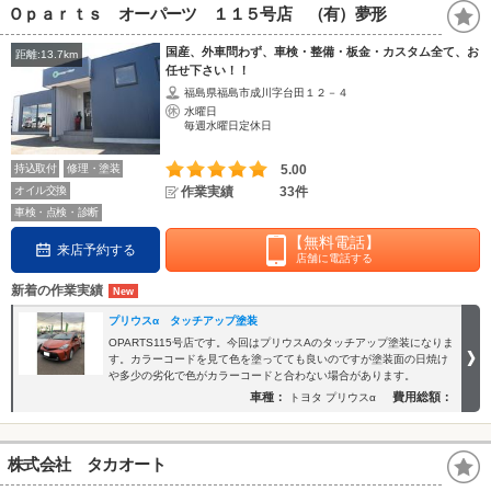
Ｏｐａｒｔｓ オーパーツ １１５号店 （有）夢形
国産、外車問わず、車検・整備・板金・カスタム全て、お
距離:13.7km
任せ下さい！！
福島県福島市成川字台田１２－４
水曜日
毎週水曜日定休日
持込取付
修理・塗装
5.00
オイル交換
作業実績
33件
車検・点検・診断
【無料電話】
来店予約する
店舗に電話する
新着の作業実績
プリウスα タッチアップ塗装
OPARTS115号店です。今回はプリウスΑのタッチアップ塗装になりま
す。カラーコードを見て色を塗ってても良いのですが塗装面の日焼け
や多少の劣化で色がカラーコードと合わない場合があります。
車種：
費用総額：
トヨタ プリウスα
株式会社 タカオート