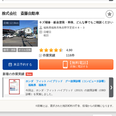
株式会社 斎藤自動車
キズ補修・鈑金塗装・車検、どんな事でもご相談ください
距離:12.9km
福島県福島市鳥谷野字芝切４８－３
日曜日
祝日
修理・塗装
オイル交換
4.90
作業実績
118件
【無料電話】
来店予約する
店舗に電話する
新着の作業実績
ホンダ フィット ハイブリッド グー故障診断（コンピュータ診断）
福島県 福島市
今回は、ホンダ・フィット ハイブリッド（2013）の故障診断（OBD
診断）を実施しました。
※距離とは、選択された地区町村の庁舎、役場からの距離になります。