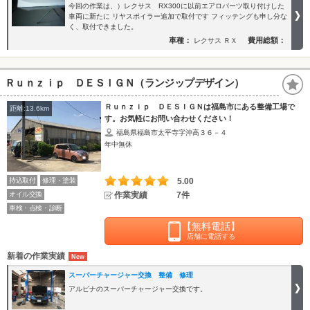
今回の作業は、）レクサス RX300に以前エアロパーツ取り付けした
車両に新たに リヤスポイラー追加で取付です フィッテングも申し分な
く、取付できました。
車種：
費用総額：
レクサス ＲＸ
Ｒｕｎｚｉｐ ＤＥＳＩＧＮ（ランジップデザイン）
Ｒｕｎｚｉｐ ＤＥＳＩＧＮは福島市にある整備工場で
距離:13.6km
す。お気軽にお問い合わせください！
福島県福島市太平寺字沖高３６－４
年中無休
持込取付
修理・塗装
5.00
オイル交換
作業実績
7件
車検・点検・診断
【無料電話】
店舗に電話する
新着の作業実績
スーパーチャージャー交換 整備 修理
アルピナのスーパーチャージャー交換です。