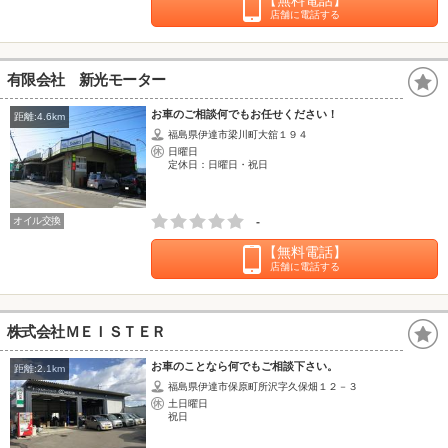
店舗に電話する
有限会社 新光モーター
お車のご相談何でもお任せください！
距離:4.6km
福島県伊達市梁川町大舘１９４
日曜日
定休日：日曜日・祝日
オイル交換
-
【無料電話】
店舗に電話する
株式会社ＭＥＩＳＴＥＲ
お車のことなら何でもご相談下さい。
距離:2.1km
福島県伊達市保原町所沢字久保畑１２－３
土日曜日
祝日