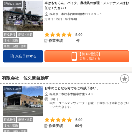
車はもちろん、バイク、農機具の修理・メンテナンスはお
距離:28.4km
任せください！
福島県二本松市西勝田柏木田１３９－１
定休日：祝日・年末年始
持込取付
修理・塗装
5.00
オイル交換
作業実績
-件
車検・点検・診断
【無料電話】
来店予約する
店舗に電話する
有限会社 佐久間自動車
お車のことなら何でもご相談下さい。
距離:24.4km
福島県二本松市木幡字古生２４５
日曜日
年始・ゴールデンウィーク・お盆・日曜祝日は休業とさせい
ていただきます。
持込取付
修理・塗装
5.00
オイル交換
作業実績
60件
車検・点検・診断