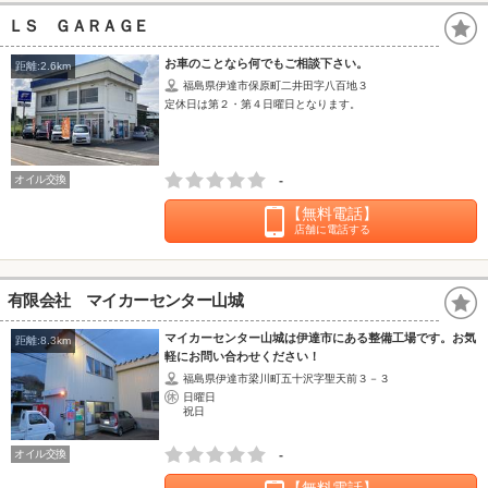
ＬＳ ＧＡＲＡＧＥ
お車のことなら何でもご相談下さい。
距離:2.6km
福島県伊達市保原町二井田字八百地３
定休日は第２・第４日曜日となります。
オイル交換
-
【無料電話】
店舗に電話する
有限会社 マイカーセンター山城
マイカーセンター山城は伊達市にある整備工場です。お気
距離:8.3km
軽にお問い合わせください！
福島県伊達市梁川町五十沢字聖天前３－３
日曜日
祝日
オイル交換
-
【無料電話】