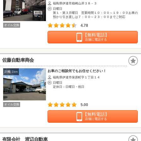
福島県伊達市箱崎山岸３８－３
日曜日
第１・第３月曜日 営業時間１０：００～１９：００お車の
預かり引き渡しは７：００～２３：００までご対応
オイル交換
4.78
【無料電話】
店舗に電話する
佐藤自動車商会
お車のご相談何でもお任せください！
距離:1km
福島県伊達市保原町字１丁目１４
日曜日
定休日：日曜日・祝日
オイル交換
5.00
【無料電話】
店舗に電話する
有限会社 渡辺自動車