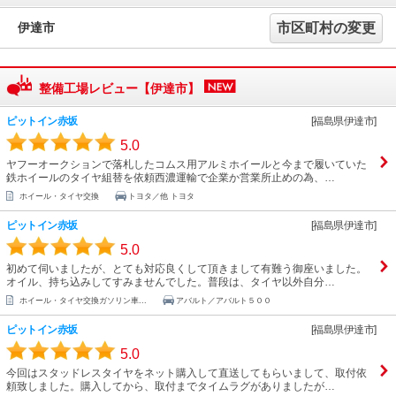
伊達市
市区町村の変更
整備工場レビュー【伊達市】
ピットイン赤坂
[福島県伊達市]
5.0
ヤフーオークションで落札したコムス用アルミホイールと今まで履いていた
鉄ホイールのタイヤ組替を依頼西濃運輸で企業か営業所止めの為、…
ホイール・タイヤ交換
トヨタ／他 トヨタ
ピットイン赤坂
[福島県伊達市]
5.0
初めて伺いましたが、とても対応良くして頂きまして有難う御座いました。
オイル、持ち込みしてすみませんでした。普段は、タイヤ以外自分…
ホイール・タイヤ交換ガソリン車...
アバルト／アバルト５００
ピットイン赤坂
[福島県伊達市]
5.0
今回はスタッドレスタイヤをネット購入して直送してもらいまして、取付依
頼致しました。購入してから、取付までタイムラグがありましたが…