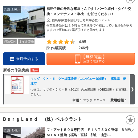
福島伊達の身近な車屋さんです！パーツ取付・タイヤ交
距離:2.9km
換・メンテナンス・車検 お任せください！
福島県伊達市霊山町山野川字赤坂６２－４
作業最終受付は１９時まで車検等で不在にしている場合があり
ますので事前にお電話頂けると助かります
持込取付
オイル交換
4.95
作業実績
246件
【無料電話】
来店予約する
店舗に電話する
新着の作業実績
マツダ ＣＸ－５ グー故障診断（コンピュータ診断） 福島県 伊
達市
今回は、マツダ・ＣＸ－５（2013）の故障診断（OBD診断）を実施し
ました。
車種：
費用総額：
マツダ ＣＸ－５
ＢｅｒｇＬａｎｄ （株）ベルクラント
フィアット５００専門店 ＦＩＡＴ５００整備 ＢＭＷ／
距離:4.4km
ＭＩＮＩ整備（福島・宮城・郡山・山形…