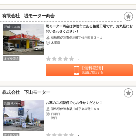
有限会社 堤モーター商会
堤モーター商会は伊達市にある整備工場です。お気軽にお
距離:1.3km
問い合わせください！
福島県伊達市保原町字竹内町８３－１
木曜日
オイル交換
-
【無料電話】
店舗に電話する
株式会社 下山モーター
お車のご相談何でもお任せください！
距離:6.4km
福島県伊達市梁川町字東塩野川５９
日曜日
祝日
オイル交換
-