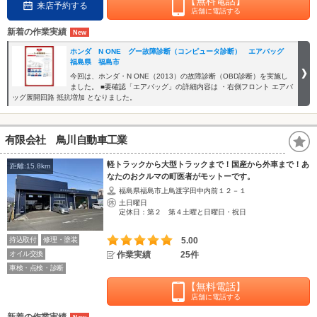
【無料電話】
来店予約する
店舗に電話する
新着の作業実績
ホンダ N ONE グー故障診断（コンピュータ診断） エアバッグ
福島県 福島市
今回は、ホンダ・N ONE（2013）の故障診断（OBD診断）を実施し
ました。 ■要確認「エアバッグ」の詳細内容は ・右側フロント エアバ
ッグ展開回路 抵抗増加 となりました。
有限会社 鳥川自動車工業
軽トラックから大型トラックまで！国産から外車まで！あ
距離:15.8km
なたのおクルマの町医者がモットーです。
福島県福島市上鳥渡字田中内前１２－１
土日曜日
定休日：第２ 第４土曜と日曜日・祝日
持込取付
修理・塗装
5.00
オイル交換
作業実績
25件
車検・点検・診断
【無料電話】
店舗に電話する
新着の作業実績