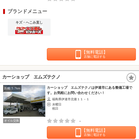
ブランドメニュー
キズ・へこみ直し
【無料電話】
店舗に電話する
カーショップ エムズテクノ
カーショップ エムズテクノは伊達市にある整備工場で
距離:5.7km
す。お気軽にお問い合わせください！
福島県伊達市北後１１－１
水曜日
祝日
オイル交換
-
【無料電話】
店舗に電話する