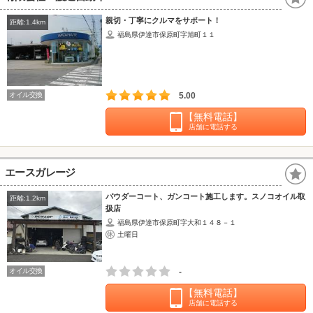
親切・丁寧にクルマをサポート！
距離:1.4km
福島県伊達市保原町字旭町１１
オイル交換
5.00
【無料電話】
店舗に電話する
エースガレージ
パウダーコート、ガンコート施工します。スノコオイル取
距離:1.2km
扱店
福島県伊達市保原町字大和１４８－１
土曜日
オイル交換
-
【無料電話】
店舗に電話する