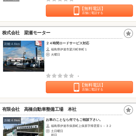
【無料電話】
店舗に電話する
株式会社 梁瀬モーター
２４時間ロードサービス対応
距離:4.6km
福島県伊達市梁川町幸町１
火曜日
-
【無料電話】
店舗に電話する
有限会社 高橋自動車整備工場 本社
お車のことなら何でもご相談下さい。
距離:4.6km
福島県伊達市保原町上保原字帰雲窟１－３２
土日曜日
祝日