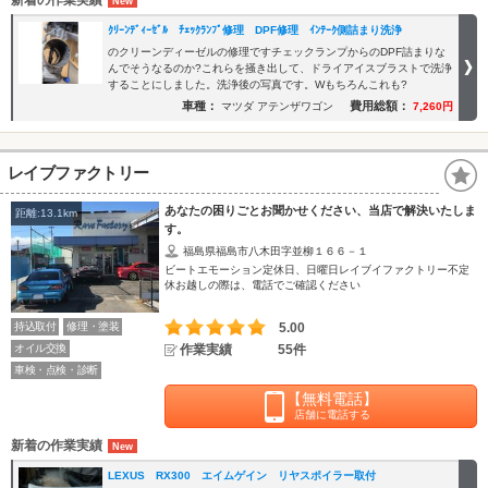
ｸﾘｰﾝﾃﾞｨｰｾﾞﾙ ﾁｪｯｸﾗﾝﾌﾟ修理 DPF修理 ｲﾝﾃｰｸ側詰まり洗浄
のクリーンディーゼルの修理ですチェックランプからのDPF詰まりな
んでそうなるのか?これらを掻き出して、ドライアイスブラストで洗浄
することにしました。洗浄後の写真です。Wもちろんこれも?
車種：
費用総額：
マツダ アテンザワゴン
7,260円
レイブファクトリー
あなたの困りごとお聞かせください、当店で解決いたしま
距離:13.1km
す。
福島県福島市八木田字並柳１６６－１
ビートエモーション定休日、日曜日レイブイファクトリー不定
休お越しの際は、電話でご確認ください
持込取付
修理・塗装
5.00
オイル交換
作業実績
55件
車検・点検・診断
【無料電話】
店舗に電話する
新着の作業実績
LEXUS RX300 エイムゲイン リヤスポイラー取付