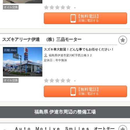
オイル交換
-
【無料電話】
店舗に電話する
スズキアリーナ伊達 （株）三品モーター
スズキ車大歓迎！どんな事でもお任せください！
距離:4km
福島県伊達市梁川町字西土橋３２
定休日：年中無休
オイル交換
-
【無料電話】
店舗に電話する
福島県 伊達市周辺の整備工場
Ａｕｔｏ Ｍｏｔｉｖｅ Ｓｍｉｌｅｓ オートモー