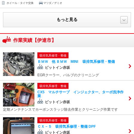
ホイール・タイヤ交換
マツダ／デミオ
もっと見る
作業実績【伊達市】
吸排気系修理・整備
ＢＭＷ 他 ＢＭＷ MINI 吸排気系修理・整備
ピットイン赤坂
EGRクーラー、バルブのクリーニング
吸排気系修理・整備
CX5 マルチサーブ インジェクター、ターボ洗浄作
業
ピットイン赤坂
定期メンテナンスでカーボンスラッジ除去作業とクリーニング作業です
吸排気系修理・整備
ＣＸ－５ 吸排気系修理・整備 DPF
ピットイン赤坂