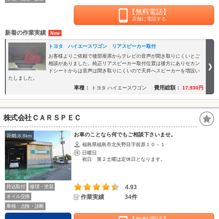
【無料電話】
店舗に電話する
新着の作業実績
トヨタ ハイエースワゴン リアスピーカー取付
お客様よりご依頼で後部座席からテレビの音声が聞き取りにくいとご
相談がありました。純正リアスピーカー取付位置は後方にありセカン
ドシートからは音声は聞き取りにくいので天井へスピーカーを増設い
たしました。
車種：
費用総額：
トヨタ ハイエースワゴン
17,930円
株式会社ＣＡＲＳＰＥＣ
お車のことなら何でもご相談下さいませ。
距離:8.8km
福島県福島市北矢野目字前原１０－１
日曜日
祝日 第２土曜は定休日となります。
持込取付
修理・塗装
4.93
オイル交換
作業実績
34件
車検・点検・診断