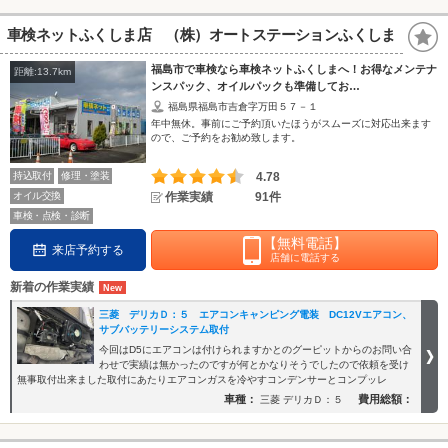
車検ネットふくしま店 （株）オートステーションふくしま
福島市で車検なら車検ネットふくしまへ！お得なメンテナ
距離:13.7km
ンスパック、オイルパックも準備してお…
福島県福島市吉倉字万田５７－１
年中無休。事前にご予約頂いたほうがスムーズに対応出来ます
ので、ご予約をお勧め致します。
持込取付
修理・塗装
4.78
オイル交換
作業実績
91件
車検・点検・診断
【無料電話】
来店予約する
店舗に電話する
新着の作業実績
三菱 デリカＤ：５ エアコンキャンピング電装 DC12Vエアコン、
サブバッテリーシステム取付
今回はD5にエアコンは付けられますかとのグーピットからのお問い合
わせで実績は無かったのですが何とかなりそうでしたので依頼を受け
無事取付出来ました取付にあたりエアコンガスを冷やすコンデンサーとコンプッレ
車種：
費用総額：
三菱 デリカＤ：５