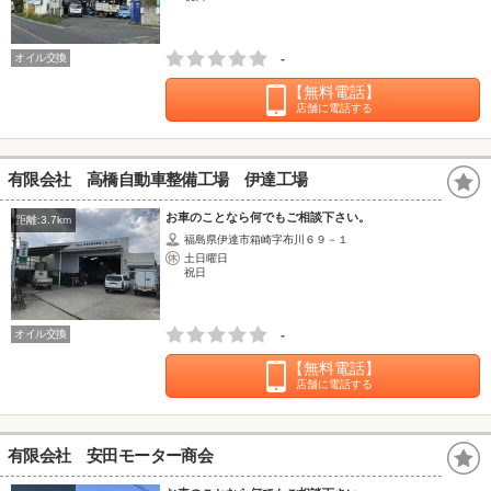
オイル交換
-
【無料電話】
店舗に電話する
有限会社 高橋自動車整備工場 伊達工場
お車のことなら何でもご相談下さい。
距離:3.7km
福島県伊達市箱崎字布川６９－１
土日曜日
祝日
オイル交換
-
【無料電話】
店舗に電話する
有限会社 安田モーター商会