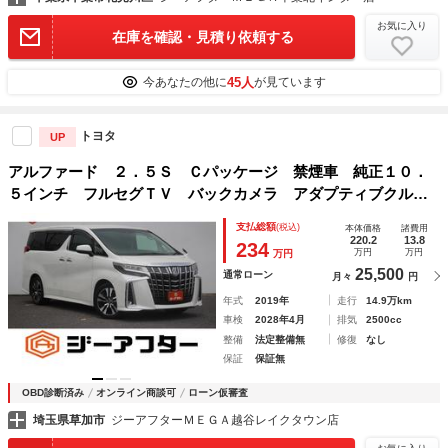
お気に入り
在庫を確認・見積り依頼する
45人
今あなたの他に
が見ています
トヨタ
UP
アルファード ２．５Ｓ Ｃパッケージ 禁煙車 純正１０．
５インチ フルセグＴＶ バックカメラ アダプティブクルー
ズコントロール 衝突軽減システム 黒革シート シートエア
支払総額
(税込)
本体価格
諸費用
コン シートヒーター パワーシート 三眼ＬＥＤヘッドライ
220.2
13.8
234
万円
万円
万円
ト
25,500
通常ローン
月々
円
年式
2019年
走行
14.9万km
車検
2028年4月
排気
2500cc
整備
法定整備無
修復
なし
保証
保証無
OBD診断済み
オンライン商談可
ローン仮審査
埼玉県草加市
ジーアフターＭＥＧＡ越谷レイクタウン店