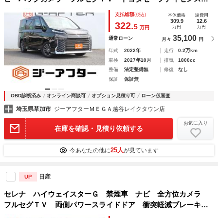
アダプティブレーダークルーズコントロール ハーフレザーシ
支払総額
(税込)
本体価格
諸費用
ート 電動スライドドア ＥＴＣ２．０ ＵＳＢ入力端子
309.9
12.6
322.
5
万円
万円
万円
35,100
通常ローン
月々
円
年式
2022年
走行
0.2万km
車検
2027年10月
排気
1800cc
整備
法定整備無
修復
なし
保証
保証無
OBD診断済み
オンライン商談可
オプション見積り可
ローン仮審査
埼玉県草加市
ジーアフターＭＥＧＡ越谷レイクタウン店
お気に入り
在庫を確認・見積り依頼する
25人
今あなたの他に
が見ています
日産
UP
セレナ ハイウェイスターＧ 禁煙車 ナビ 全方位カメラ
フルセグＴＶ 両側パワースライドドア 衝突軽減ブレーキ
クルーズコントロール ＥＴＣ スマートキー ＬＥＤヘッド