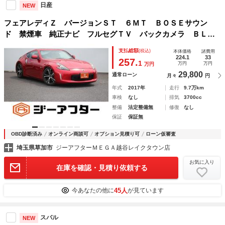
日産
NEW
フェアレディＺ バージョンＳＴ ６ＭＴ ＢＯＳＥサウン
ド 禁煙車 純正ナビ フルセグＴＶ バックカメラ ＢＬＩ
ＴＺ車高調 ハーフレザーシート ＬＥＤヘッドライト パワ
支払総額
(税込)
本体価格
諸費用
ーシート シートヒーター ＥＴＣ 純正１９インチアルミホ
224.1
33
257.
1
万円
万円
万円
イール
29,800
通常ローン
月々
円
年式
2017年
走行
9.7万km
車検
なし
排気
3700cc
整備
法定整備無
修復
なし
保証
保証無
OBD診断済み
オンライン商談可
オプション見積り可
ローン仮審査
埼玉県草加市
ジーアフターＭＥＧＡ越谷レイクタウン店
お気に入り
在庫を確認・見積り依頼する
45人
今あなたの他に
が見ています
スバル
NEW