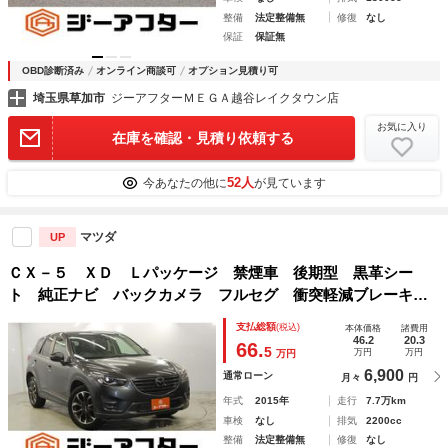
整備
法定整備無
修復
なし
保証
保証無
OBD診断済み
オンライン商談可
オプション見積り可
埼玉県草加市
ジーアフターＭＥＧＡ越谷レイクタウン店
お気に入り
在庫を確認・見積り依頼する
52人
今あなたの他に
が見ています
マツダ
UP
ＣＸ－５ ＸＤ Ｌパッケージ 禁煙車 後期型 黒革シー
ト 純正ナビ バックカメラ フルセグ 衝突軽減ブレーキ
クルーズコントロール ブラインドスポットモニター ＬＥＤ
支払総額
(税込)
本体価格
諸費用
ヘッドライト パワーシート シートヒーター 純正１９Ａ
46.2
20.3
66.
5
万円
万円
万円
Ｗ ＥＴＣ
6,900
通常ローン
月々
円
年式
2015年
走行
7.7万km
車検
なし
排気
2200cc
整備
法定整備無
修復
なし