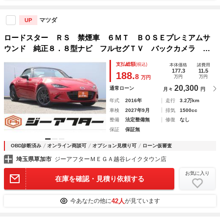
マツダ
UP
ロードスター ＲＳ 禁煙車 ６ＭＴ ＢＯＳＥプレミアムサ
ウンド 純正８．８型ナビ フルセグＴＶ バックカメラ Ｒ
ＥＣＡＲＯシート ＥＴＣ ハーフレザーシート シートヒー
支払総額
(税込)
本体価格
諸費用
ター ＬＥＤヘッドライト キーレスエントリー
177.3
11.5
188.
8
万円
万円
万円
20,300
通常ローン
月々
円
年式
2016年
走行
3.2万km
車検
2027年9月
排気
1500cc
整備
法定整備無
修復
なし
保証
保証無
OBD診断済み
オンライン商談可
オプション見積り可
ローン仮審査
埼玉県草加市
ジーアフターＭＥＧＡ越谷レイクタウン店
お気に入り
在庫を確認・見積り依頼する
42人
今あなたの他に
が見ています