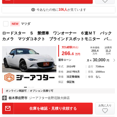
106人
今あなたの他に
が見ています
マツダ
NEW
ロードスター Ｓ 禁煙車 ワンオーナー ６速ＭＴ バック
カメラ マツダコネクト ブラインドスポットモニター パー
クアシスト スマートキー ＥＴＣ ＬＥＤヘッドライト オ
支払総額
(税込)
本体価格
諸費用
ートマチックハイビーム Ｂｌｕｅｔｏｏｔｈ接続
255.4
11.2
266.
6
万円
万円
万円
30,000
通常ローン
月々
円
年式
2024年
走行
734km
車検
2027年8月
排気
1500cc
整備
法定整備無
修復
なし
保証
保証無
オンライン商談可
オプション見積り可
栃木県佐野市
ジーアフター佐野厄除大師店
お気に入り
在庫を確認・見積り依頼する