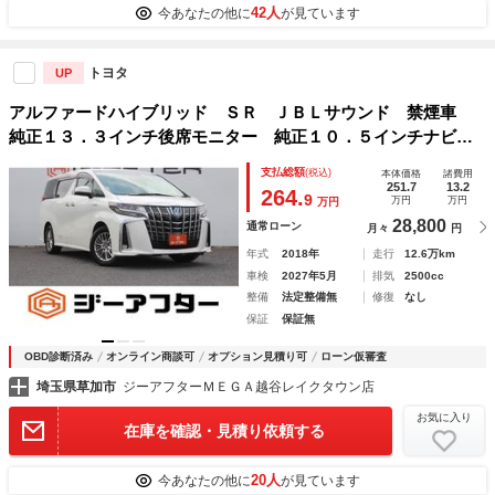
42人
今あなたの他に
が見ています
トヨタ
UP
アルファードハイブリッド ＳＲ ＪＢＬサウンド 禁煙車
純正１３．３インチ後席モニター 純正１０．５インチナビ
フルセグＴＶ バックカメラ アダプティブクルーズコントロ
支払総額
(税込)
本体価格
諸費用
ール 衝突軽減システム 三眼ＬＥＤヘッドライト 黒革シー
251.7
13.2
264.
9
万円
万円
万円
ト
28,800
通常ローン
月々
円
年式
2018年
走行
12.6万km
車検
2027年5月
排気
2500cc
整備
法定整備無
修復
なし
保証
保証無
OBD診断済み
オンライン商談可
オプション見積り可
ローン仮審査
埼玉県草加市
ジーアフターＭＥＧＡ越谷レイクタウン店
お気に入り
在庫を確認・見積り依頼する
20人
今あなたの他に
が見ています