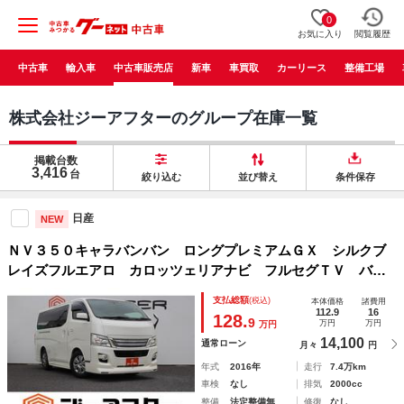
0
お気に入り
閲覧履歴
中古車
輸入車
中古車販売店
新車
車買取
カーリース
整備工場
株式会社ジーアフターのグループ在庫一覧
掲載台数
3,416
台
絞り込む
並び替え
条件保存
日産
NEW
ＮＶ３５０キャラバンバン ロングプレミアムＧＸ シルクブ
レイズフルエアロ カロッツェリアナビ フルセグＴＶ バッ
クカメラ ＥＴＣ オートライト フォグランプ スマートキ
支払総額
(税込)
本体価格
諸費用
ー プッシュスタート 純正１６インチアルミホイール
112.9
16
128.
9
万円
万円
万円
14,100
通常ローン
月々
円
年式
2016年
走行
7.4万km
車検
なし
排気
2000cc
整備
法定整備無
修復
なし