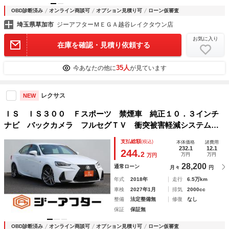
OBD診断済み
オンライン商談可
オプション見積り可
ローン仮審査
埼玉県草加市
ジーアフターＭＥＧＡ越谷レイクタウン店
お気に入り
在庫を確認・見積り依頼する
35人
今あなたの他に
が見ています
レクサス
NEW
ＩＳ ＩＳ３００ Ｆスポーツ 禁煙車 純正１０．３インチ
ナビ バックカメラ フルセグＴＶ 衝突被害軽減システム
レーダークルーズコントロール パワーシート シートエアコ
支払総額
(税込)
本体価格
諸費用
ン シートヒーター ブラインドスポットモニター
232.1
12.1
244.
2
万円
万円
万円
28,200
通常ローン
月々
円
年式
2018年
走行
6.5万km
車検
2027年1月
排気
2000cc
整備
法定整備無
修復
なし
保証
保証無
OBD診断済み
オンライン商談可
オプション見積り可
ローン仮審査