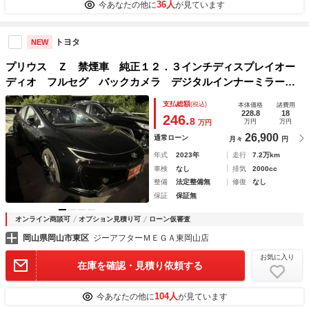
36人
今あなたの他に
が見ています
トヨタ
NEW
プリウス Ｚ 禁煙車 純正１２．３インチディスプレイオー
ディオ フルセグ バックカメラ デジタルインナーミラー
アダプティブクルーズコントロール シートヒーター 黒革シ
支払総額
(税込)
本体価格
諸費用
ート 電動リアゲート ステアリングヒーター
228.8
18
246.
8
万円
万円
万円
26,900
通常ローン
月々
円
年式
2023年
走行
7.2万km
車検
なし
排気
2000cc
整備
法定整備無
修復
なし
保証
保証無
オンライン商談可
オプション見積り可
ローン仮審査
岡山県岡山市東区
ジーアフターＭＥＧＡ東岡山店
お気に入り
在庫を確認・見積り依頼する
104人
今あなたの他に
が見ています