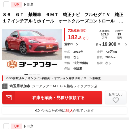
トヨタ
UP
８６ ＧＴ 禁煙車 ６ＭＴ 純正ナビ フルセグＴＶ 純正
１７インチアルミホイール オートクルーズコントロール Ｌ
ＥＤヘッドライト ＥＴＣ 電動格納ミラー Ｂｌｕｅｔｏｏ
支払総額
(税込)
本体価格
諸費用
ｔｈ接続
163.8
19
182.
8
万円
万円
万円
19,900
通常ローン
月々
円
年式
2019年
走行
7.0万km
車検
なし
排気
2000cc
整備
法定整備無
修復
なし
保証
保証無
OBD診断済み
オンライン商談可
オプション見積り可
ローン仮審査
埼玉県草加市
ジーアフターＭＥＧＡ越谷レイクタウン店
お気に入り
在庫を確認・見積り依頼する
25人
今あなたの他に
が見ています
トヨタ
UP