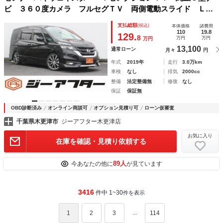
ビ ３６０度カメラ フルセグＴＶ 両側電動スライド ＬＥ
Ｄヘッドライト 衝突軽減ブレーキ クルーズコントロール
支払総額
(税込)
本体価格
諸費用
ＥＴＣ スマートキー プッシュスタート Ｂｌｕｅｔｏｏｔ
110
19.8
129.
8
万円
万円
万円
ｈ接続
13,100
通常ローン
月々
円
年式
2019年
走行
3.0万km
車検
なし
排気
2000cc
整備
法定整備無
修復
なし
保証
保証無
OBD診断済み
オンライン商談可
オプション見積り可
ローン仮審査
千葉県木更津市
ジーアフター木更津店
お気に入り
在庫を確認・見積り依頼する
89人
今あなたの他に
が見ています
3416
件中 1~30
件を表示
...
1
2
3
114