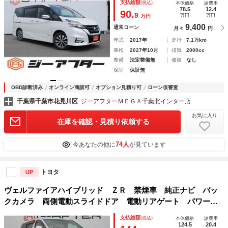
支払総額
(税込)
本体価格
諸費用
ライト オートライト 電動格納ミラー クリアランスソナー
78.5
12.4
90.
9
万円
万円
万円
9,400
通常ローン
月々
円
年式
2017年
走行
7.1万km
車検
2027年10月
排気
2000cc
整備
法定整備無
修復
なし
保証
保証無
OBD診断済み
オンライン商談可
オプション見積り可
ローン仮審査
千葉県千葉市花見川区
ジーアフターＭＥＧＡ千葉北インター店
お気に入り
在庫を確認・見積り依頼する
74人
今あなたの他に
が見ています
トヨタ
UP
ヴェルファイアハイブリッド ＺＲ 禁煙車 純正ナビ バッ
クカメラ 両側電動スライドドア 電動リアゲート パワーシ
ート オットマン フルセグ オートクルーズコントロール
支払総額
(税込)
本体価格
諸費用
ＥＴＣ 純正１６インチアルミホイール Ｂｌｕｅｔｏｏｔ
124.5
20.4