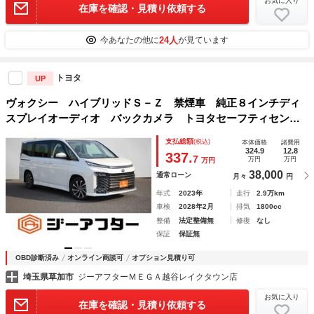
お気に入り
在庫を確認・見積り依頼する
24人
今あなたの他に
が見ています
トヨタ
UP
ヴォクシー ハイブリッドＳ－Ｚ 禁煙車 純正８インチディ
スプレイオーディオ バックカメラ トヨタセーフティセン
ス アダプティブレーダークルーズコントロール 後席充電
支払総額
(税込)
本体価格
諸費用
シートヒーター 両側電動スライドドア ＥＴＣ２．０ ＡＣ
324.9
12.8
337.
7
万円
万円
万円
１００Ｖ
38,000
通常ローン
月々
円
年式
2023年
走行
2.9万km
車検
2028年2月
排気
1800cc
整備
法定整備無
修復
なし
保証
保証無
OBD診断済み
オンライン商談可
オプション見積り可
埼玉県草加市
ジーアフターＭＥＧＡ越谷レイクタウン店
お気に入り
在庫を確認・見積り依頼する