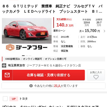
８６ ＧＴリミテッド 禁煙車 純正ナビ フルセグＴＶ バ
ックカメラ ＬＥＤヘッドライト プッシュスタート Ｂｌｕ
ｅｔｏｏｔｈ接続 ＥＴＣ ハーフレザーシート シートヒー
支払総額
(税込)
本体価格
諸費用
ター 電動格納ミラー オートライト
119.6
20.7
140.
3
万円
万円
万円
15,700
通常ローン
月々
円
年式
2013年
走行
2.5万km
車検
なし
排気
2000cc
整備
法定整備無
修復
なし
保証
保証無
OBD診断済み
オンライン商談可
オプション見積り可
埼玉県草加市
ジーアフターＭＥＧＡ越谷レイクタウン店
お気に入り
在庫を確認・見積り依頼する
21人
今あなたの他に
が見ています
トヨタ
UP