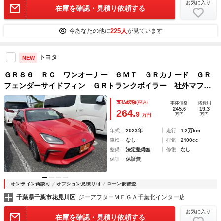
お気に入り
在庫を確認・見積り依頼する
225人
今あなたの他に
が見ています
トヨタ
NEW
ＧＲ８６ ＲＣ ワンオーナー ６ＭＴ ＧＲカナード ＧＲ
フェンダーサイドフィン ＧＲトランクボイラー 社外マフラ
ー ハーフレザーシート スバル純正１７インチアルミホイー
支払総額
(税込)
本体価格
諸費用
ル ＬＥＤヘッドライト オートライト
245.6
19.3
264.
9
万円
万円
万円
年式
2023年
走行
1.2万km
車検
なし
排気
2400cc
整備
法定整備無
修復
なし
保証
保証無
オンライン商談可
オプション見積り可
ローン仮審査
千葉県千葉市花見川区
ジーアフターＭＥＧＡ千葉北インター店
お気に入り
在庫を確認・見積り依頼する