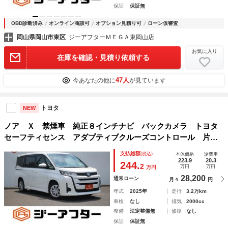
保証
保証無
OBD診断済み
オンライン商談可
オプション見積り可
ローン仮審査
岡山県岡山市東区
ジーアフターＭＥＧＡ東岡山店
お気に入り
在庫を確認・見積り依頼する
47人
今あなたの他に
が見ています
トヨタ
NEW
ノア Ｘ 禁煙車 純正８インチナビ バックカメラ トヨタ
セーフティセンス アダプティブクルーズコントロール 片側
電動スライドドア ＥＴＣ２．０ 純正１６インチアルミホイ
支払総額
(税込)
本体価格
諸費用
ール クリアランスソナー
223.9
20.3
244.
2
万円
万円
万円
28,200
通常ローン
月々
円
年式
2025年
走行
3.2万km
車検
なし
排気
2000cc
整備
法定整備無
修復
なし
保証
保証無