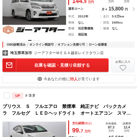
144.
9
万円
万円
万円
ｈ 雹害車
15,800
通常ローン
月々
円
年式
2012年
走行
5.0万km
車検
なし
排気
2400cc
整備
法定整備無
修復
なし
保証
保証無
OBD診断済み
オンライン商談可
オプション見積り可
ローン仮審査
埼玉県草加市
ジーアフターＭＥＧＡ越谷レイクタウン店
お気に入り
在庫を確認・見積り依頼する
39人
今あなたの他に
が見ています
トヨタ
UP
プリウス Ｓ フルエアロ 禁煙車 純正ナビ バックカメ
ラ フルセグ ＬＥＤヘッドライト オートエアコン スマー
トエントリーシステム ＣＤ／ＤＶＤ Ｂｌｕｅｔｏｏｔｈ
支払総額
(税込)
本体価格
諸費用
電動格納ミラー オートライト ＥＴＣ
87.3
12.4
99.
7
万円
万円
万円