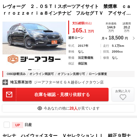
レヴォーグ ２．０ＳＴＩスポーツアイサイト 禁煙車 ｃａ
ｒｒｏｚｚｅｒｉａ８インチナビ フルセグＴＶ アイサイ
ト アダプティブクルーズコントロール 赤黒革シート パワ
支払総額
(税込)
本体価格
諸費用
ーシート シートヒーター ＢＳＭ ＥＴＣ ＵＳＢ入力端
144.9
20.2
165.
1
万円
万円
万円
子 ＬＥＤヘッドライト
18,500
通常ローン
月々
円
年式
2017年
走行
5.1万km
車検
なし
排気
2000cc
整備
法定整備無
修復
なし
保証
保証無
OBD診断済み
オンライン商談可
オプション見積り可
ローン仮審査
埼玉県草加市
ジーアフターＭＥＧＡ越谷レイクタウン店
お気に入り
在庫を確認・見積り依頼する
28人
今あなたの他に
が見ています
日産
UP
セレナ ハイウェイスター ＶセレクションＩＩ 純正９型ナ