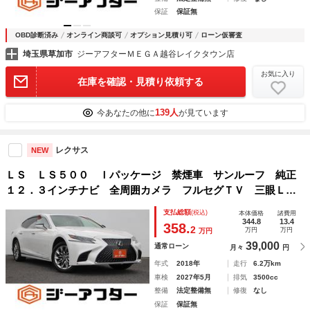
保証
保証無
OBD診断済み
オンライン商談可
オプション見積り可
ローン仮審査
埼玉県草加市
ジーアフターＭＥＧＡ越谷レイクタウン店
お気に入り
在庫を確認・見積り依頼する
139人
今あなたの他に
が見ています
レクサス
NEW
ＬＳ ＬＳ５００ Ｉパッケージ 禁煙車 サンルーフ 純正
１２．３インチナビ 全周囲カメラ フルセグＴＶ 三眼ＬＥ
Ｄヘッドライト 白革シート シートエアコン シートヒータ
支払総額
(税込)
本体価格
諸費用
ー レーダークルーズコントロール ブラインドスポットモニ
344.8
13.4
358.
2
万円
万円
万円
ター
39,000
通常ローン
月々
円
年式
2018年
走行
6.2万km
車検
2027年5月
排気
3500cc
整備
法定整備無
修復
なし
保証
保証無