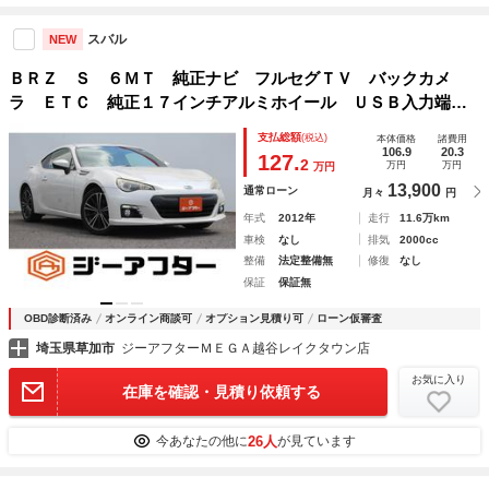
スバル
NEW
ＢＲＺ Ｓ ６ＭＴ 純正ナビ フルセグＴＶ バックカメ
ラ ＥＴＣ 純正１７インチアルミホイール ＵＳＢ入力端
子 Ｂｌｕｅｔｏｏｔｈ接続 スマートキー プッシュスター
支払総額
(税込)
本体価格
諸費用
ト オートライト パワーステアリング
106.9
20.3
127.
2
万円
万円
万円
13,900
通常ローン
月々
円
年式
2012年
走行
11.6万km
車検
なし
排気
2000cc
整備
法定整備無
修復
なし
保証
保証無
OBD診断済み
オンライン商談可
オプション見積り可
ローン仮審査
埼玉県草加市
ジーアフターＭＥＧＡ越谷レイクタウン店
お気に入り
在庫を確認・見積り依頼する
26人
今あなたの他に
が見ています