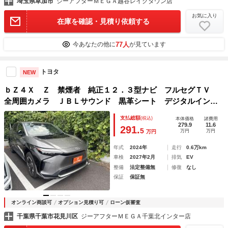
埼玉県草加市
ジーアフターＭＥＧＡ越谷レイクタウン店
お気に入り
在庫を確認・見積り依頼する
77人
今あなたの他に
が見ています
トヨタ
NEW
ｂＺ４Ｘ Ｚ 禁煙者 純正１２．３型ナビ フルセグＴＶ
全周囲カメラ ＪＢＬサウンド 黒革シート デジタルインナ
ーミラー シートエアコン ステアリングヒーター トヨタセ
支払総額
(税込)
本体価格
諸費用
ーフティセンス レーダークルーズコントロール
279.9
11.6
291.
5
万円
万円
万円
年式
2024年
走行
0.6万km
車検
2027年2月
排気
EV
整備
法定整備無
修復
なし
保証
保証無
オンライン商談可
オプション見積り可
ローン仮審査
千葉県千葉市花見川区
ジーアフターＭＥＧＡ千葉北インター店