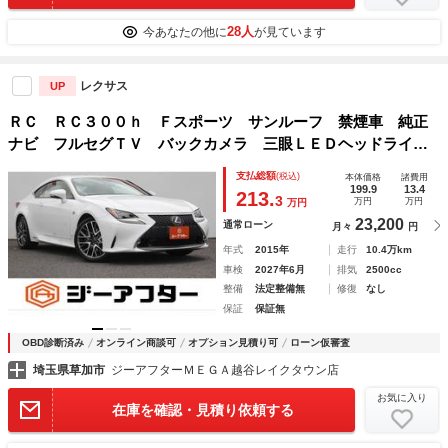
28人
今あなたの他に
が見ています
レクサス
UP
ＲＣ ＲＣ３００ｈ Ｆスポーツ サンルーフ 禁煙車 純正
ナビ フルセグＴＶ バックカメラ 三眼ＬＥＤヘッドライ
ト アダプティブクルーズコントロール キャメルレザーシー
支払総額
(税込)
本体価格
諸費用
ト シートエアコン シートヒーター ＥＴＣ レーンキープ
199.9
13.4
213.
3
万円
万円
万円
アシスト
23,200
通常ローン
月々
円
年式
2015年
走行
10.4万km
車検
2027年6月
排気
2500cc
整備
法定整備無
修復
なし
保証
保証無
OBD診断済み
オンライン商談可
オプション見積り可
ローン仮審査
埼玉県草加市
ジーアフターＭＥＧＡ越谷レイクタウン店
お気に入り
在庫を確認・見積り依頼する