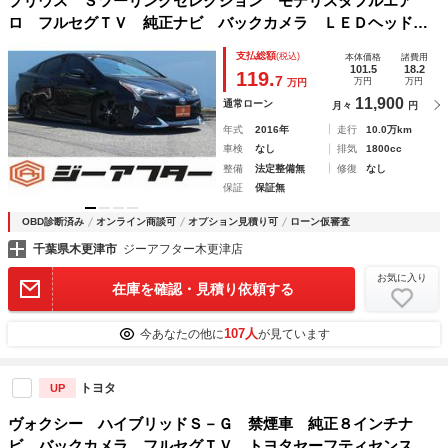
プリウス Ｓツーリングセレクション モデリスタフルエア
ロ フルセグＴＶ 純正ナビ バックカメラ ＬＥＤヘッドラ
イト 黒革シート シートヒーター 衝突軽減ブレーキ クル
支払総額
(税込)
本体価格
諸費用
ーズコントロール スマートキー プッシュスター
101.5
18.2
119.
7
万円
万円
万円
11,900
通常ローン
月々
円
年式
2016年
走行
10.0万km
車検
なし
排気
1800cc
整備
法定整備無
修復
なし
保証
保証無
OBD診断済み
オンライン商談可
オプション見積り可
ローン仮審査
千葉県木更津市
ジーアフター木更津店
お気に入り
在庫を確認・見積り依頼する
107人
今あなたの他に
が見ています
トヨタ
UP
ヴォクシー ハイブリッドＳ－Ｇ 禁煙車 純正８インチナ
ビ バックカメラ フルセグＴＶ トヨタセーフティセンス