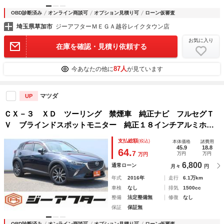
OBD診断済み
オンライン商談可
オプション見積り可
ローン仮審査
埼玉県草加市
ジーアフターＭＥＧＡ越谷レイクタウン店
お気に入り
在庫を確認・見積り依頼する
87人
今あなたの他に
が見ています
マツダ
UP
ＣＸ－３ ＸＤ ツーリング 禁煙車 純正ナビ フルセグＴ
Ｖ ブラインドスポットモニター 純正１８インチアルミホイ
ール ＥＴＣ クルーズコントロール ＬＥＤヘッドライト
支払総額
(税込)
本体価格
諸費用
アイドリングストップ スマートキープッシュスタート
45.9
18.8
64.
7
万円
万円
万円
6,800
通常ローン
月々
円
年式
2016年
走行
6.1万km
車検
なし
排気
1500cc
整備
法定整備無
修復
なし
保証
保証無
OBD診断済み
オンライン商談可
オプション見積り可
ローン仮審査