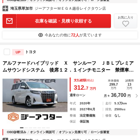
埼玉県草加市
ジーアフターＭＥＧＡ越谷レイクタウン店
お気に入り
在庫を確認・見積り依頼する
72人
今あなたの他に
が見ています
トヨタ
UP
アルファードハイブリッド Ｘ サンルーフ ＪＢＬプレミア
ムサウンドシステム 後席１２．１インチモニター 禁煙車
純正１０．５インチナビ 全周囲カメラ フルセグＴＶ トヨ
支払総額
(税込)
本体価格
諸費用
タセーフティセンス アダプティブクルーズコントロール
299.7
13
312.
7
万円
万円
万円
36,700
通常ローン
月々
円
年式
2020年
走行
5.3万km
車検
2027年6月
排気
2500cc
整備
法定整備無
修復
なし
保証
保証無
OBD診断済み
オンライン商談可
オプション見積り可
ローン仮審査