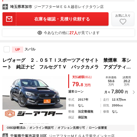
埼玉県草加市
ジーアフターＭＥＧＡ越谷レイクタウン店
お気に入り
在庫を確認・見積り依頼する
27人
今あなたの他に
が見ています
スバル
UP
レヴォーグ ２．０ＳＴＩスポーツアイサイト 禁煙車 革シ
ート 純正ナビ フルセグＴＶ バックカメラ アダプティブ
クルーズコントロール ＬＥＤヘッドライト アイサイト パ
支払総額
(税込)
本体価格
諸費用
ワーシート シートヒーター クリアランスソナー ＥＴＣ
59.6
20.2
79.
8
万円
万円
万円
7,800
通常ローン
月々
円
年式
2017年
走行
12.9万km
車検
なし
排気
2000cc
整備
法定整備無
修復
なし
保証
保証無
OBD診断済み
オンライン商談可
オプション見積り可
ローン仮審査
千葉県千葉市花見川区
ジーアフターＭＥＧＡ千葉北インター店