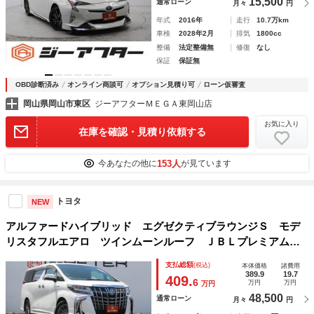
15,500
通常ローン
月々
円
年式
2016年
走行
10.7万km
車検
2028年2月
排気
1800cc
整備
法定整備無
修復
なし
保証
保証無
OBD診断済み
オンライン商談可
オプション見積り可
ローン仮審査
岡山県岡山市東区
ジーアフターＭＥＧＡ東岡山店
お気に入り
在庫を確認・見積り依頼する
153人
今あなたの他に
が見ています
トヨタ
NEW
アルファードハイブリッド エグゼクティブラウンジＳ モデ
リスタフルエアロ ツインムーンルーフ ＪＢＬプレミアムサ
ウンド 純正１３．３インチ後席モニター 禁煙車 純正１
支払総額
(税込)
本体価格
諸費用
０．５インチナビ フルセグＴＶ 全周囲カメラ トヨタセー
389.9
19.7
409.
6
万円
万円
万円
フティセンス
48,500
通常ローン
月々
円