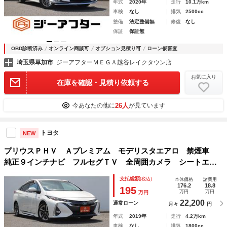
年式
2020年
走行
10.1万km
車検
なし
排気
2500cc
整備
法定整備無
修復
なし
保証
保証無
OBD診断済み
オンライン商談可
オプション見積り可
ローン仮審査
埼玉県草加市
ジーアフターＭＥＧＡ越谷レイクタウン店
お気に入り
在庫を確認・見積り依頼する
26人
今あなたの他に
が見ています
トヨタ
NEW
プリウスＰＨＶ Ａプレミアム モデリスタエアロ 禁煙車
純正９インチナビ フルセグＴＶ 全周囲カメラ シートエア
コン シートヒーター レーダークルーズコントロール クリ
支払総額
(税込)
本体価格
諸費用
アランスソナー ブラインドスポットモニター パワーシート
176.2
18.8
195
万円
万円
万円
22,200
通常ローン
月々
円
年式
2019年
走行
4.2万km
車検
なし
排気
1800cc