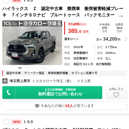
トヨタ
NEW
ハイラックス Ｚ 認定中古車 禁煙車 衝突被害軽減ブレー
キ ７インチＳＤナビ ブルートゥース バックモニター Ｅ
ＴＣ オートエアコン スペアタイヤ 最大積載量５００キ
支払総額
(税込)
本体価格
諸費用
ロ １７インチＡＷ スマートキー 点検記録簿
375
10.6
385.
6
万円
万円
万円
34,200
通常ローン
月々
円
年式
2022年
走行
3.7万km
車検
車検整備付
排気
2400cc
整備
法定整備付
修復
なし
保証
保証付 (12ヶ月・走行無制限)
認定中古車
ディーラー保証
車両状態評価書
オプション見積り可
埼玉県上尾市
トヨタカローラ埼玉（株） ＵＳ上尾
お気に入り
まずは在庫確認・見積依頼
無料通話でお問い合わせ
64人
今あなたの他に
が見ています
トヨタ
NEW