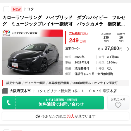
トヨタ
NEW
カローラツーリング ハイブリッド ダブルバイビー フルセ
グ ミュージックプレイヤー接続可 バックカメラ 衝突被害
軽減システム ＥＴＣ ドラレコ前後 ＬＥＤヘッドランプ
支払総額
(税込)
本体価格
諸費用
シートヒーター ハンドルヒーターワンオーナー ＨＤＭＩ入
239
10
249
万円
万円
万円
力端子 記録簿
27,800
通常ローン
月々
円
年式
2023年
走行
3.1万km
車検
2028年1月
排気
1800cc
整備
法定整備付
修復
なし
保証
保証付 (12ヶ月・走行無制限)
認定中古車
ディーラー保証
車両状態評価書
OBD診断済み
オンライン商談可
大阪府茨木市
トヨタモビリティ新大阪（株）Ｕ－Ｃａｒ中環茨木店
お気に入り
まずは在庫確認・見積依頼
無料通話でお問い合わせ
39人
今あなたの他に
が見ています