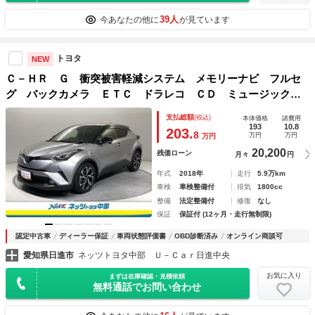
39人
今あなたの他に
が見ています
トヨタ
NEW
Ｃ－ＨＲ Ｇ 衝突被害軽減システム メモリーナビ フルセ
グ バックカメラ ＥＴＣ ドラレコ ＣＤ ミュージックプ
レイヤー接続可 ＤＶＤ再生 オートクルーズコントロール
支払総額
(税込)
本体価格
諸費用
ＬＥＤヘッドランプ スマートキー キーレス
193
10.8
203.
8
万円
万円
万円
20,200
残価ローン
月々
円
年式
2018年
走行
5.9万km
車検
車検整備付
排気
1800cc
整備
法定整備付
修復
なし
保証
保証付 (12ヶ月・走行無制限)
認定中古車
ディーラー保証
車両状態評価書
OBD診断済み
オンライン商談可
愛知県日進市
ネッツトヨタ中部 Ｕ－Ｃａｒ日進中央
お気に入り
まずは在庫確認・見積依頼
無料通話でお問い合わせ