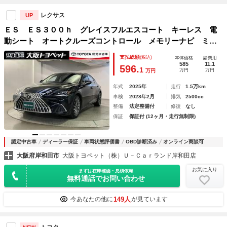
レクサス
UP
ＥＳ ＥＳ３００ｈ グレイスフルエスコート キーレス 電
動シート オートクルーズコントロール メモリーナビ ミュ
ージックプレイヤー接続可 本革シート ムーンルーフ フル
支払総額
(税込)
本体価格
諸費用
セグ アルミホイール ＥＴＣ スマートキー 衝突回避 Ｂ
585
11.1
596.
1
万円
万円
万円
カメラ ＬＥＤライト
年式
2025年
走行
1.5万km
車検
2028年2月
排気
2500cc
整備
法定整備付
修復
なし
保証
保証付 (12ヶ月・走行無制限)
認定中古車
ディーラー保証
車両状態評価書
OBD診断済み
オンライン商談可
大阪府岸和田市
大阪トヨペット（株）Ｕ－Ｃａｒランド岸和田店
お気に入り
まずは在庫確認・見積依頼
無料通話でお問い合わせ
149人
今あなたの他に
が見ています