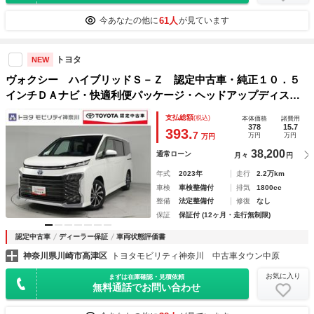
61人
今あなたの他に
が見ています
トヨタ
NEW
ヴォクシー ハイブリッドＳ－Ｚ 認定中古車・純正１０．５
インチＤＡナビ・快適利便パッケージ・ヘッドアップディスプ
レイ・デジタルインナーミラー・パノラミックビューモニタ
支払総額
(税込)
本体価格
諸費用
ー・アドバンストパーク・ＡＣ１００Ｖ１５００Ｗ電源・前後
378
15.7
393.
7
万円
万円
万円
ドラレコ
38,200
通常ローン
月々
円
年式
2023年
走行
2.2万km
車検
車検整備付
排気
1800cc
整備
法定整備付
修復
なし
保証
保証付 (12ヶ月・走行無制限)
認定中古車
ディーラー保証
車両状態評価書
神奈川県川崎市高津区
トヨタモビリティ神奈川 中古車タウン中原
お気に入り
まずは在庫確認・見積依頼
無料通話でお問い合わせ