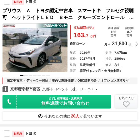
トヨタ
NEW
プリウス Ａ トヨタ認定中古車 スマートキ フルセグ視聴
可 ヘッドライトＬＥＤ Ｂモニ クルーズコントロール エ
アバック アルミホイル パワーステアリング Ｐシート Ｅ
支払総額
(税込)
本体価格
諸費用
ＴＣ付き ＡＢＳ パワーウィンドウ ＶＳＣ
155
8.7
163.
7
万円
万円
万円
31,800
通常ローン
月々
円
年式
2020年
走行
7.6万km
車検
2027年5月
排気
1800cc
整備
法定整備付
修復
なし
保証
保証付 (12ヶ月・走行無制限)
認定中古車
ディーラー保証
車両状態評価書
OBD診断済み
オプション見積り可
京都府京都市南区
京都トヨペット（株）Ｕ－ｍｉｘ
お気に入り
まずは在庫確認・見積依頼
無料通話でお問い合わせ
20人
今あなたの他に
が見ています
トヨタ
NEW