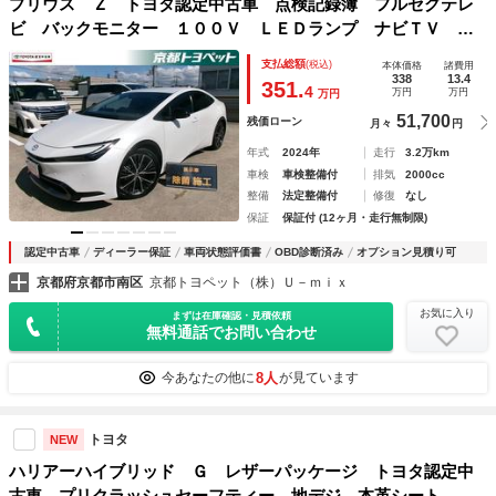
プリウス Ｚ トヨタ認定中古車 点検記録簿 フルセグテレ
ビ バックモニター １００Ｖ ＬＥＤランプ ナビＴＶ フ
ルオートエアコン Ｐシート エアバック 横滑り防止装置
支払総額
(税込)
本体価格
諸費用
アルミホイール ドライブレコーダー
338
13.4
351.
4
万円
万円
万円
51,700
残価ローン
月々
円
年式
2024年
走行
3.2万km
車検
車検整備付
排気
2000cc
整備
法定整備付
修復
なし
保証
保証付 (12ヶ月・走行無制限)
認定中古車
ディーラー保証
車両状態評価書
OBD診断済み
オプション見積り可
京都府京都市南区
京都トヨペット（株）Ｕ－ｍｉｘ
お気に入り
まずは在庫確認・見積依頼
無料通話でお問い合わせ
8人
今あなたの他に
が見ています
トヨタ
NEW
ハリアーハイブリッド Ｇ レザーパッケージ トヨタ認定中
古車 プリクラッシュセーフティー 地デジ 本革シート Ｄ