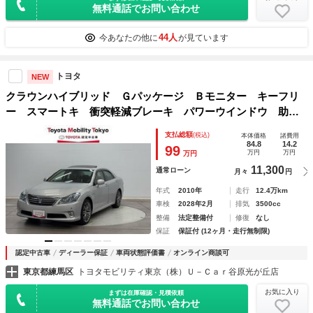
無料通話でお問い合わせ
44人
今あなたの他に
が見ています
トヨタ
NEW
クラウンハイブリッド Ｇパッケージ Ｂモニター キーフリ
ー スマートキ 衝突軽減ブレーキ パワーウインドウ 助手
席エアバッグ Ｐシート アルミホイール 盗難防止システ
支払総額
(税込)
本体価格
諸費用
ム オートクルーズ 革 ＥＴＣ付き エアバッグ ＡＢＳ
84.8
14.2
99
万円
万円
万円
横滑り防止装置
11,300
通常ローン
月々
円
年式
2010年
走行
12.4万km
車検
2028年2月
排気
3500cc
整備
法定整備付
修復
なし
保証
保証付 (12ヶ月・走行無制限)
認定中古車
ディーラー保証
車両状態評価書
オンライン商談可
東京都練馬区
トヨタモビリティ東京（株）Ｕ－Ｃａｒ谷原光が丘店
お気に入り
まずは在庫確認・見積依頼
無料通話でお問い合わせ