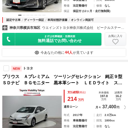
整備
法定整備付
修復
なし
保証
保証付 (12ヶ月・走行無制限)
認定中古車
ディーラー保証
車両状態評価書
オンライン商談可
神奈川県横浜市旭区
ウエインズトヨタ神奈川株式会社 ビークルステーション 横浜町田インター
お気に入り
まずは在庫確認・見積依頼
無料通話でお問い合わせ
44人
今あなたの他に
が見ています
トヨタ
NEW
プリウス Ａプレミアム ツーリングセレクション 純正９型
ＳＤナビ ＢＧモニター 黒本革シート ＬＥＤライト スマ
ートキー クリアランスソナー ＨＵＤ シートヒーター 寒
支払総額
(税込)
本体価格
諸費用
冷地仕様車 フルセグＴＶ ＰＣＳ 運転席パワーシート １
197.8
16.2
214
万円
万円
万円
００Ｖ電源 ＥＴＣ２．０
37,400
通常ローン
月々
円
年式
2017年
走行
2.0万km
車検
車検整備付
排気
1800cc
整備
法定整備付
修復
なし