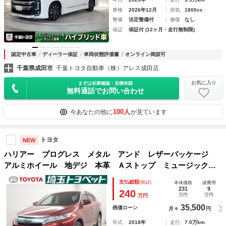
車検
2026年12月
排気
1800cc
整備
法定整備付
修復
なし
保証
保証付 (12ヶ月・走行無制限)
認定中古車
ディーラー保証
車両状態評価書
オンライン商談可
千葉県成田市
千葉トヨタ自動車（株）アレス成田店
お気に入り
まずは在庫確認・見積依頼
無料通話でお問い合わせ
100人
今あなたの他に
が見ています
トヨタ
NEW
ハリアー プログレス メタル アンド レザーパッケージ
アルミホイール 地デジ 本革 Ａストップ ミュージックプ
レイヤー接続可 オートクルーズコントロール ＬＥＤヘッ
支払総額
(税込)
本体価格
諸費用
ド 横滑り防止機能 キーレス 盗難防止装置 ＡＢＳ 電動
231
9
240
万円
万円
万円
シート ＤＶＤ エアバッグ ＥＴＣ
35,500
残価ローン
月々
円
年式
2018年
走行
7.0万km