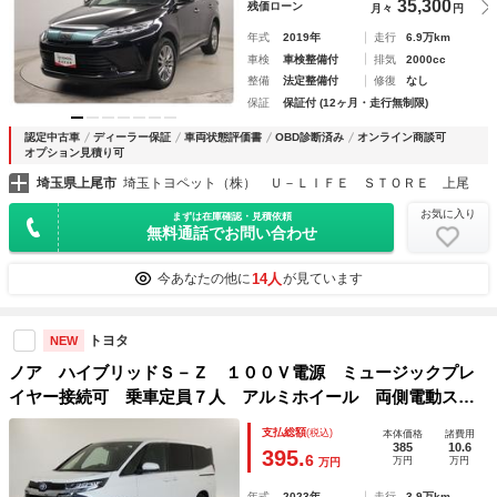
35,300
残価ローン
月々
円
年式
2019年
走行
6.9万km
車検
車検整備付
排気
2000cc
整備
法定整備付
修復
なし
保証
保証付 (12ヶ月・走行無制限)
認定中古車
ディーラー保証
車両状態評価書
OBD診断済み
オンライン商談可
オプション見積り可
埼玉県上尾市
埼玉トヨペット（株） Ｕ－ＬＩＦＥ ＳＴＯＲＥ 上尾
お気に入り
まずは在庫確認・見積依頼
無料通話でお問い合わせ
14人
今あなたの他に
が見ています
トヨタ
NEW
ノア ハイブリッドＳ－Ｚ １００Ｖ電源 ミュージックプレ
イヤー接続可 乗車定員７人 アルミホイール 両側電動スラ
イド ワンオーナー ＬＥＤヘッドランプ 記録簿 キーレ
支払総額
(税込)
本体価格
諸費用
ス ＣＤ Ｗエアコン 盗難防止装置 ハイブリッド フルセ
385
10.6
395.
6
万円
万円
万円
グ
年式
2023年
走行
3.9万km