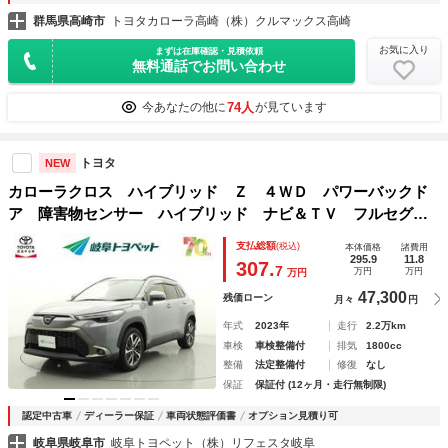
群馬県高崎市
トヨタカローラ高崎（株）クルマックス高崎
お気に入り
まずは在庫確認・見積依頼
無料通話でお問い合わせ
74人
今あなたの他に
が見ています
トヨタ
NEW
カローラクロス ハイブリッド Ｚ ４ＷＤ パワーバックド
ア 障害物センサー ハイブリッド ナビ＆ＴＶ フルセグ
バックカメラ ドラレコ ミュージックプレイヤー接続可 衝
支払総額
(税込)
本体価格
諸費用
突被害軽減システム ＥＴＣ スマートキー ＬＥＤヘッドラ
295.9
11.8
307.
7
万円
万円
万円
ンプ
47,300
残価ローン
月々
円
年式
2023年
走行
2.2万km
車検
車検整備付
排気
1800cc
整備
法定整備付
修復
なし
保証
保証付 (12ヶ月・走行無制限)
認定中古車
ディーラー保証
車両状態評価書
オプション見積り可
岐阜県岐阜市
岐阜トヨペット（株）リフェスタ岐阜