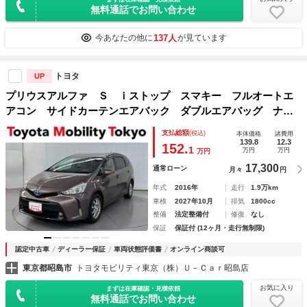
無料通話でお問い合わせ
137人
今あなたの他に
が見ています
トヨタ
UP
プリウスアルファ Ｓ ｉストップ スマキー フルオートエ
アコン サイドカーテンエアバック ダブルエアバッグ ナビ
ＴＶ ワンオ－ナ－ リアカメラ ＡＵＸ ＥＴＣ付き イモ
支払総額
(税込)
本体価格
諸費用
ビライザー リモコンキー ＤＶＤ再生機能 ＶＳＡ ＰＷ
139.8
12.3
152.
1
万円
万円
万円
17,300
通常ローン
月々
円
年式
2016年
走行
1.9万km
車検
2027年10月
排気
1800cc
整備
法定整備付
修復
なし
保証
保証付 (12ヶ月・走行無制限)
認定中古車
ディーラー保証
車両状態評価書
オンライン商談可
東京都昭島市
トヨタモビリティ東京（株）Ｕ－Ｃａｒ昭島店
お気に入り
まずは在庫確認・見積依頼
無料通話でお問い合わせ