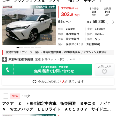
Ａナビ アルミホイール ＬＥＤヘッドランプ ミュージック
支払総額
(税込)
本体価格
諸費用
プレイヤー接続可 ドラレコ オートエアコン バックモニタ
288
14.5
302.
5
万円
万円
万円
ー
59,200
通常ローン
月々
円
年式
2021年
走行
7.0万km
車検
車検整備付
排気
2500cc
整備
法定整備付
修復
なし
保証
保証付 (12ヶ月・走行無制限)
認定中古車
ディーラー保証
車両状態評価書
OBD診断済み
オプション見積り可
京都府京都市南区
京都トヨペット（株）Ｕ－ｍｉｘ
お気に入り
まずは在庫確認・見積依頼
無料通話でお問い合わせ
4人
今あなたの他に
が見ています
トヨタ
NEW
アクア Ｚ トヨタ認定中古車 衝突回避 Ｂモニタ ナビＴ
Ｖ Ｗエアバッグ ＬＥＤライト ＡＣ１００Ｖ サイドエア
バッグ オートクルーズ オートエアコン アルミ ＤＡナ