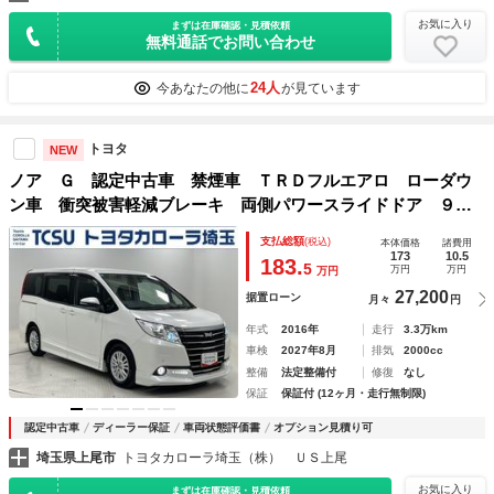
お気に入り
まずは在庫確認・見積依頼
無料通話でお問い合わせ
24人
今あなたの他に
が見ています
トヨタ
NEW
ノア Ｇ 認定中古車 禁煙車 ＴＲＤフルエアロ ローダウ
ン車 衝突被害軽減ブレーキ 両側パワースライドドア ９イ
ンチＳＤナビ アルパインツィータースピーカー バックモニ
支払総額
(税込)
本体価格
諸費用
ター ＥＴＣ２．０ １５インチＡＷ 記録簿
173
10.5
183.
5
万円
万円
万円
27,200
据置ローン
月々
円
年式
2016年
走行
3.3万km
車検
2027年8月
排気
2000cc
整備
法定整備付
修復
なし
保証
保証付 (12ヶ月・走行無制限)
認定中古車
ディーラー保証
車両状態評価書
オプション見積り可
埼玉県上尾市
トヨタカローラ埼玉（株） ＵＳ上尾
お気に入り
まずは在庫確認・見積依頼