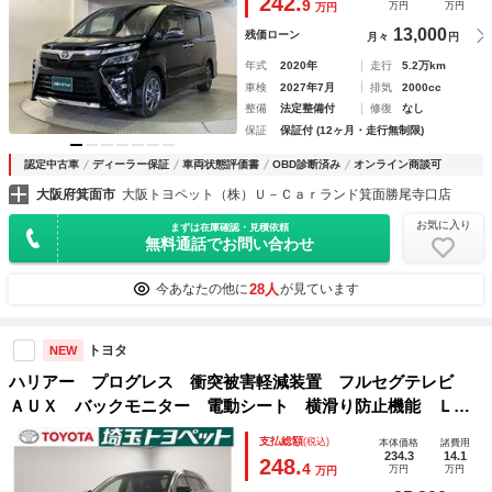
242.
9
万円
万円
万円
13,000
残価ローン
月々
円
年式
2020年
走行
5.2万km
車検
2027年7月
排気
2000cc
整備
法定整備付
修復
なし
保証
保証付 (12ヶ月・走行無制限)
認定中古車
ディーラー保証
車両状態評価書
OBD診断済み
オンライン商談可
大阪府箕面市
大阪トヨペット（株）Ｕ－Ｃａｒランド箕面勝尾寺口店
お気に入り
まずは在庫確認・見積依頼
無料通話でお問い合わせ
28人
今あなたの他に
が見ています
トヨタ
NEW
ハリアー プログレス 衝突被害軽減装置 フルセグテレビ
ＡＵＸ バックモニター 電動シート 横滑り防止機能 ＬＥ
Ｄライト ＰＳ ＰＷ オートクルーズコントロール スマー
支払総額
(税込)
本体価格
諸費用
トキープッシュスタート ＤＶＤ再生 ＥＴＣ車載器
234.3
14.1
248.
4
万円
万円
万円