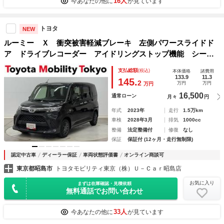
16人
今あなたの他に
が見ています
トヨタ
NEW
ルーミー Ｘ 衝突被害軽減ブレーキ 左側パワースライドド
ア ドライブレコーダー アイドリングストップ機能 シート
ヒーター １オーナー スマートキー Ｂｌｕｅｔｏｏｔｈオ
支払総額
(税込)
本体価格
諸費用
ーディオ メディアプレイヤー接続 ＤＶＤ
133.9
11.3
145.
2
万円
万円
万円
16,500
通常ローン
月々
円
年式
2023年
走行
1.5万km
車検
2028年3月
排気
1000cc
整備
法定整備付
修復
なし
保証
保証付 (12ヶ月・走行無制限)
認定中古車
ディーラー保証
車両状態評価書
オンライン商談可
東京都昭島市
トヨタモビリティ東京（株）Ｕ－Ｃａｒ昭島店
お気に入り
まずは在庫確認・見積依頼
無料通話でお問い合わせ
33人
今あなたの他に
が見ています