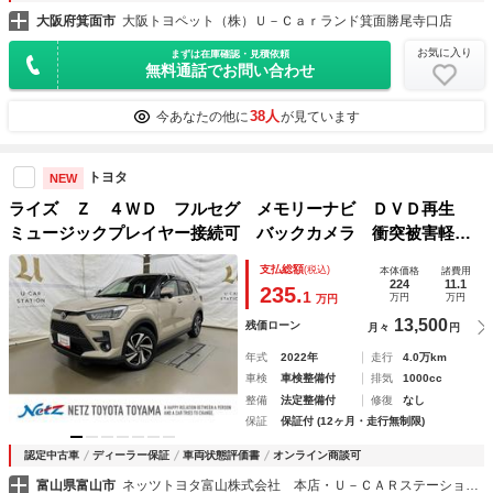
大阪府箕面市
大阪トヨペット（株）Ｕ－Ｃａｒランド箕面勝尾寺口店
お気に入り
まずは在庫確認・見積依頼
無料通話でお問い合わせ
38人
今あなたの他に
が見ています
トヨタ
NEW
ライズ Ｚ ４ＷＤ フルセグ メモリーナビ ＤＶＤ再生
ミュージックプレイヤー接続可 バックカメラ 衝突被害軽減
システム ＥＴＣ ＬＥＤヘッドランプ ワンオーナー アイ
支払総額
(税込)
本体価格
諸費用
ドリングストップ
224
11.1
235.
1
万円
万円
万円
13,500
残価ローン
月々
円
年式
2022年
走行
4.0万km
車検
車検整備付
排気
1000cc
整備
法定整備付
修復
なし
保証
保証付 (12ヶ月・走行無制限)
認定中古車
ディーラー保証
車両状態評価書
オンライン商談可
富山県富山市
ネッツトヨタ富山株式会社 本店・Ｕ－ＣＡＲステーション富山