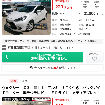
支払総額
(税込)
本体価格
諸費用
ビ ＶＳＣ
208
12.7
220.
7
万円
万円
万円
31,800
残価ローン
月々
円
年式
2022年
走行
0.9万km
車検
車検整備付
排気
1500cc
整備
法定整備付
修復
なし
保証
保証付 (12ヶ月・走行無制限)
認定中古車
ディーラー保証
車両状態評価書
OBD診断済み
オプション見積り可
京都府京都市南区
京都トヨペット（株）Ｕ－ｍｉｘ
お気に入り
まずは在庫確認・見積依頼
無料通話でお問い合わせ
5人
今あなたの他に
が見ています
トヨタ
NEW
ヴォクシー ＺＳ 煌ＩＩ アルミ ＥＴＣ付き バックガイ
ドモニター 地デジテレビ ＬＥＤライト メディアプレイヤ
ー接続 エアロ 助手席エアバック ＶＳＣ セキュリティア
支払総額
(税込)
本体価格
諸費用
ラーム ＤＶＤ再生可 ＡＣ パワステ ＳＲＳ クルーズＣ
233
9.9