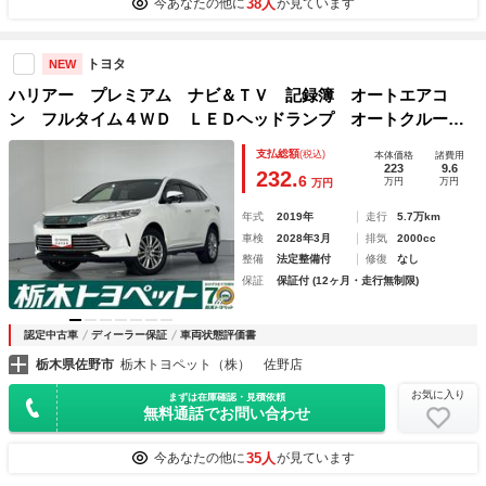
38人
今あなたの他に
が見ています
トヨタ
NEW
ハリアー プレミアム ナビ＆ＴＶ 記録簿 オートエアコ
ン フルタイム４ＷＤ ＬＥＤヘッドランプ オートクルーズ
コントロール アルミホイール メモリーナビ 運転席パワー
支払総額
(税込)
本体価格
諸費用
シート ＤＶＤ再生 ＡＢＳ パワーウィンドウ ＥＴＣ
223
9.6
232.
6
万円
万円
万円
年式
2019年
走行
5.7万km
車検
2028年3月
排気
2000cc
整備
法定整備付
修復
なし
保証
保証付 (12ヶ月・走行無制限)
認定中古車
ディーラー保証
車両状態評価書
栃木県佐野市
栃木トヨペット（株） 佐野店
お気に入り
まずは在庫確認・見積依頼
無料通話でお問い合わせ
35人
今あなたの他に
が見ています