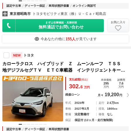
認定中古車
ディーラー保証
車両状態評価書
オンライン商談可
東京都昭島市
トヨタモビリティ東京（株）Ｕ－Ｃａｒ昭島店
お気に入り
まずは在庫確認・見積依頼
無料通話でお問い合わせ
155人
今あなたの他に
が見ています
トヨタ
NEW
カローラクロス ハイブリッド Ｚ ムーンルーフ ＴＳＳ
地デジフルセグＴＶ ＥＴＣ車載器 インテリジェントキー
ナビＴＶ オートクルーズコントロール ＬＥＤヘッドライ
支払総額
(税込)
本体価格
諸費用
ト アルミ 盗難防止 助手席エアバッグ ドライブレコーダ
295
7.6
302.
6
万円
万円
万円
ー ＡＢＳ
19,200
残価ローン
月々
円
年式
2024年
走行
2.6万km
車検
2027年2月
排気
1800cc
整備
法定整備付
修復
なし
保証
保証付 (12ヶ月・走行無制限)
認定中古車
ディーラー保証
車両状態評価書