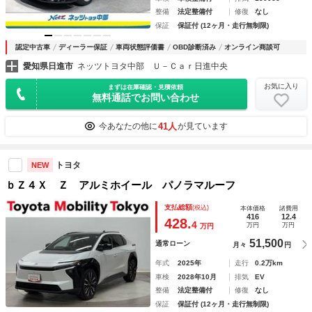
整備
法定整備付
修復
なし
保証
保証付 (12ヶ月・走行無制限)
認定中古車
ディーラー保証
車両状態評価書
OBD診断済み
オンライン商談可
愛知県日進市
ネッツトヨタ中部 Ｕ－Ｃａｒ日進中央
お気に入り
まずは在庫確認・見積依頼
無料通話でお問い合わせ
41人
今あなたの他に
が見ています
トヨタ
NEW
ｂＺ４Ｘ Ｚ アルミホイール パノラマルーフ
支払総額
(税込)
本体価格
諸費用
416
12.4
428.
4
万円
万円
万円
51,500
通常ローン
月々
円
年式
2025年
走行
0.2万km
車検
2028年10月
排気
EV
整備
法定整備付
修復
なし
保証
保証付 (12ヶ月・走行無制限)