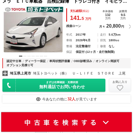
メラ ＥＴＣ車載器 点検記録簿 ドラレコ付き イモビライ
ザー キーフリー アクティブクルーズコントロール ＬＥＤ
支払総額
(税込)
本体価格
諸費用
ライト 運転席エアバック カーテンエアバッグ ナビＴＶ
132
9.5
141.
5
万円
万円
万円
ＥＳＣ
20,800
残価ローン
月々
円
年式
2017年
走行
5.6万km
車検
2028年6月
排気
1800cc
整備
法定整備付
修復
なし
保証
保証付 (12ヶ月・走行無制限)
認定中古車
ディーラー保証
車両状態評価書
OBD診断済み
オンライン商談可
オプション見積り可
埼玉県上尾市
埼玉トヨペット（株） Ｕ－ＬＩＦＥ ＳＴＯＲＥ 上尾
お気に入り
まずは在庫確認・見積依頼
無料通話でお問い合わせ
32人
今あなたの他に
が見ています
26707
件中 1~30
件を表示
...
1
2
3
891