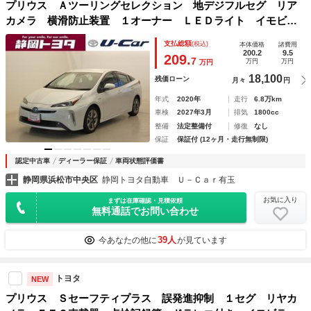
プリウス Ａツーリングセレクション 地デジフルセグ リア
カメラ 横滑防止装置 １オーナー ＬＥＤライト イモビラ
イザー アクティブクルーズ ＥＴＣ車載器 ドラレコ付き
支払総額
(税込)
本体価格
諸費用
ＤＶＤ再生機能 キーフリー サイドエアバッグ アルミホイ
200.2
9.5
209.
7
万円
万円
万円
ール ＰＷ
18,100
残価ローン
月々
円
年式
2020年
走行
6.8万km
車検
2027年3月
排気
1800cc
整備
法定整備付
修復
なし
保証
保証付 (12ヶ月・走行無制限)
認定中古車
ディーラー保証
車両状態評価書
静岡県浜松市中央区
静岡トヨタ自動車 Ｕ－Ｃａｒ有玉
お気に入り
まずは在庫確認・見積依頼
無料通話でお問い合わせ
39人
今あなたの他に
が見ています
トヨタ
NEW
プリウス Ｓセーフティプラス 誤発進抑制 １セグ リヤカ