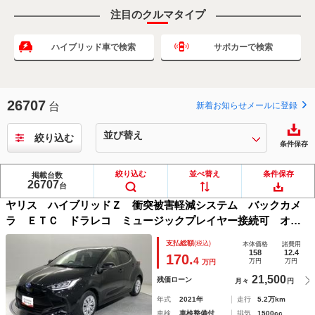
注目のクルマタイプ
ハイブリッド車で検索
サポカーで検索
26707
台
新着お知らせメールに登録
絞り込む
条件保存
絞り込む
並べ替え
条件保存
掲載台数
26707
トヨタ
NEW
台
ヤリス ハイブリッドＺ 衝突被害軽減システム バックカメ
ラ ＥＴＣ ドラレコ ミュージックプレイヤー接続可 オー
トクルーズコントロール ＬＥＤヘッドランプ スマートキ
支払総額
(税込)
本体価格
諸費用
ー キーレス ハイブリッド ワンオーナー
158
12.4
170.
4
万円
万円
万円
21,500
残価ローン
月々
円
年式
2021年
走行
5.2万km
車検
車検整備付
排気
1500cc