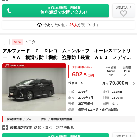
お気に入り
まずは在庫確認・見積依頼
無料通話でお問い合わせ
28人
今あなたの他に
が見ています
トヨタ
NEW
アルファード Ｚ Ｄレコ ム－ンル－フ キーレスエントリ
ー ＡＷ 横滑り防止機能 盗難防止装置 ＡＢＳ メディア
プレイヤー接続 １オーナー車 スマキ Ｗエアコン エアコ
支払総額
(税込)
本体価格
諸費用
ン パワステ 地デジ クルーズコントロール ＬＥＤ
590.6
11.9
602.
5
万円
万円
万円
70,800
残価ローン
月々
円
年式
2026年
走行
122km
車検
2029年4月
排気
2500cc
整備
法定整備付
修復
なし
保証
保証付 (12ヶ月・走行無制限)
認定中古車
ディーラー保証
車両状態評価書
愛知県刈谷市
愛知トヨタ 刈谷池田店
お気に入り
まずは在庫確認・見積依頼