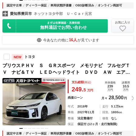
認定中古車
ディーラー保証
車両状態評価書
OBD診断済み
オンライン商談可
愛知県豊田市
ネッツトヨタ中部 Ｕ－Ｃａｒ元宮
お気に入り
まずは在庫確認・見積依頼
無料通話でお問い合わせ
16人
今あなたの他に
が見ています
トヨタ
NEW
プリウスＰＨＶ Ｓ ＧＲスポーツ メモリナビ フルセグＴ
Ｖ ナビ＆ＴＶ ＬＥＤヘッドライト ＤＶＤ ＡＷ エアバ
ッグ キーレス 盗難防止装置 エアロ オートクルーズコン
支払総額
(税込)
本体価格
諸費用
トロール ＥＴＣ カーテンエアバッグ 横滑防止装置 オ－
239
10.5
249.
5
万円
万円
万円
トエアコン
28,500
残価ローン
月々
円
年式
2018年
走行
5.1万km
車検
2027年11月
排気
1800cc
整備
法定整備付
修復
なし
保証
保証付 (12ヶ月・走行無制限)
認定中古車
ディーラー保証
車両状態評価書
OBD診断済み
オンライン商談可