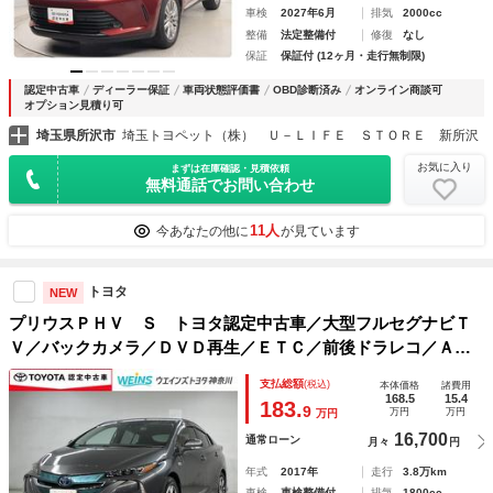
車検
2027年6月
排気
2000cc
整備
法定整備付
修復
なし
保証
保証付 (12ヶ月・走行無制限)
認定中古車
ディーラー保証
車両状態評価書
OBD診断済み
オンライン商談可
オプション見積り可
埼玉県所沢市
埼玉トヨペット（株） Ｕ－ＬＩＦＥ ＳＴＯＲＥ 新所沢
お気に入り
まずは在庫確認・見積依頼
無料通話でお問い合わせ
11人
今あなたの他に
が見ています
トヨタ
NEW
プリウスＰＨＶ Ｓ トヨタ認定中古車／大型フルセグナビＴ
Ｖ／バックカメラ／ＤＶＤ再生／ＥＴＣ／前後ドラレコ／ＡＣ
１００Ｖ電源／オートクルーズコントロール／トヨタロングラ
支払総額
(税込)
本体価格
諸費用
ン保証／シートヒーター
168.5
15.4
183.
9
万円
万円
万円
16,700
通常ローン
月々
円
年式
2017年
走行
3.8万km
車検
車検整備付
排気
1800cc