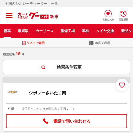
全国のシボレーディーラー 一覧
新車
車買取
カーリース
整備工場
車検
タイヤ交換
新品タ
リストで表示
地図で表示
19
検索結果
件
検索条件変更
お
シボレーさいたま南
住所
埼玉県さいたま市南区内谷１丁目７－１
電話で問い合わせる