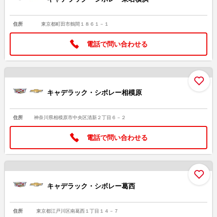
住所
東京都町田市鶴間１８６１－１
電話で問い合わせる
お
キャデラック・シボレー相模原
住所
神奈川県相模原市中央区清新２丁目６－２
電話で問い合わせる
お
キャデラック・シボレー葛西
住所
東京都江戸川区南葛西１丁目１４－７