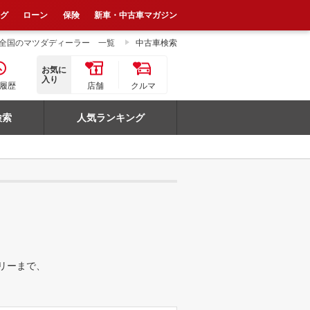
ログ
ローン
保険
新車・中古車マガジン
全国のマツダディーラー 一覧
中古車検索
お気に
入り
履歴
店舗
クルマ
検索
人気ランキング
リーまで、