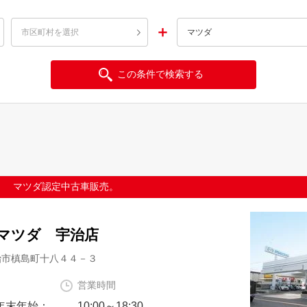
＋
市区町村を選択
マツダ
。 マツダ認定中古車販売。
マツダ 宇治店
治市槙島町十八４４－３
営業時間
 年末年始：
10:00～18:30