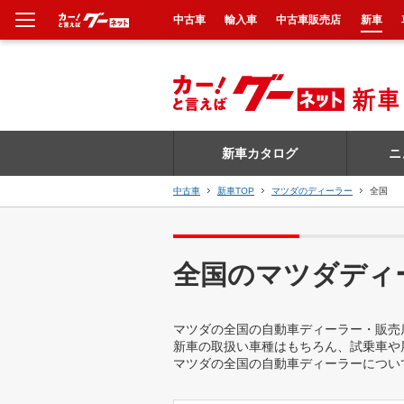
中古車
輸入車
中古車販売店
新車
新車
中古車
新車カタログ
ニ
輸入車
中古車
新車TOP
マツダのディーラー
全国
クルマ買取
カーリース
全国のマツダディ
タイヤ交換
マツダの全国の自動車ディーラー・販売
新車の取扱い車種はもちろん、試乗車や
整備工場
マツダの全国の自動車ディーラーについ
車検