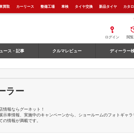
車買取
カーリース
整備工場
車検
タイヤ交換
新品タイヤ
カタ
ログイン
閲覧
ュース・記事
クルマレビュー
ディーラー
ーラー
店情報ならグーネット！
展示車情報、実施中のキャンペーンから、ショールームのフォトギャラ
ての情報が満載です。