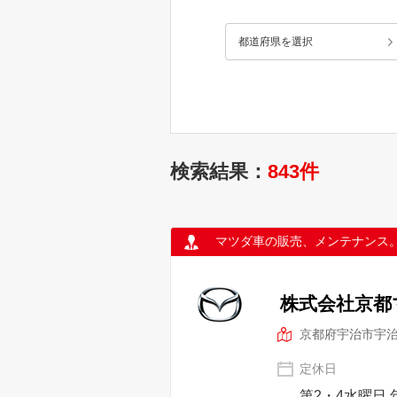
車カタログ
都道府県を選択
自動車ローン
保険
検索結果：
843件
レビュー
価格相場
マツダ車の販売、メンテナンス
教習所
株式会社京都
用語集
京都府宇治市宇
定休日
第2・4水曜日