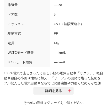
排気量
----cc
ドア数
5
ミッション
CVT（無段変速車）
駆動方式
FF
定員
4名
WLTCモード燃費
----km/L
JC08モード燃費
----km/L
100％電気で走るまったく新しい軽の電気自動車「サクラ」。軽自
動車独自の小回り性能に加え、「リーフ」の開発で培った技術を
フル投入した電気自動車ならではの静粛性や力強くなめらかな加
速を提供する。ラインアップは、「X」、「G」、「S」を設定。
最大195Nmのトルクを発揮するモーターと、高度な制御技術によ
り実現したすばやくなめらかな加速により、高速道路の合流も無
その他の詳細はグレードをご覧ください
理なくスムーズに行うことができる。また、モーターの構造を最