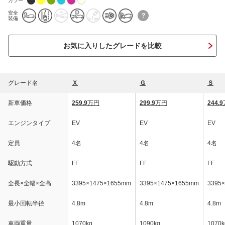
カラー
安全
?
装備
お気に入りしたグレードを比較
グレード名
Ｘ
Ｇ
Ｓ
新車価格
259.9
万円
299.9
万円
244.9
エンジンタイプ
EV
EV
EV
定員
4名
4名
4名
駆動方式
FF
FF
FF
全長×全幅×全高
3395×1475×1655mm
3395×1475×1655mm
3395
最小回転半径
4.8m
4.8m
4.8m
車両重量
1070kg
1090kg
1070k