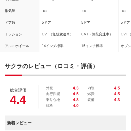
排気量
-cc
-cc
-cc
ドア数
5ドア
5ドア
5ドア
ミッション
CVT（無段変速車）
CVT（無段変速車）
CVT
アルミホイール
14インチ標準
15インチ標準
オプ
サクラのレビュー（ロコミ・評価）
4.3
4.5
外観
内装
総合評価
4.5
4.5
走行性能
燃費
4.4
4.8
4.3
乗り心地
装備
4.0
価格
新着レビュー