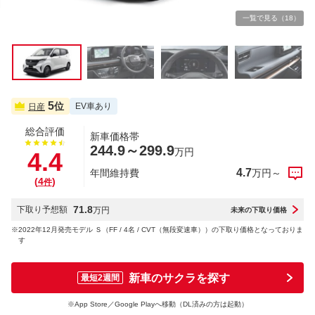
一覧で見る（18）
5
位
EV車あり
日産
総合評価
新車価格帯
244.9～299.9
万円
4.4
4.7
年間維持費
万円～
(
4
)
件
71.8
下取り予想額
万円
未来の下取り価格
※
2022年12月発売モデル Ｓ（FF / 4名 / CVT（無段変速車））の下取り価格となっておりま
す
新車のサクラを探す
最短2週間
※App Store／Google Playへ移動（DL済みの方は起動）