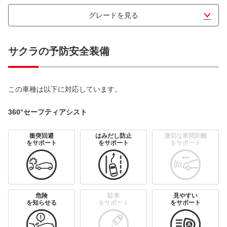
適化することにより、軽自動車としては最高水準の静粛性を実現
した。今回、マイナーチェンジを行った。エクステリアは、
グレードを見る
「X」、「G」のフロントフェイスに、ボディカラーと同色のカラ
ードグリルを採用し、カッパー色があしらわれた新デザインのフ
ロントバンパーをアクセントとして組み合わせることで、上質感
サクラの予防安全装備
と華やかさを表現した。さらに、15インチのアルミホイールは、
日本の伝統美を感じさせる水引のテーマを継承しながら、より大
きく、ダイナミックな印象を与えるデザインへと変更した。イン
テリアは、充電ポートリッドや充電コネクタにいたずらを防止す
この車種は以下に対応しています。
るためのロック機構を追加。さらに、クルマに近づくと自動でロ
ックを解除する「接近時アンロック機能」と、降車後にクルマか
360°セーフティアシスト
ら離れると自動でロックをする「降車時オートロック機能」、人
や荷物の置き去りを防ぐ「後席リマインダー」を備えるなど、日
衝突回避
はみだし防止
適切な車間距離
常での使い勝手を向上させた。なお、「X」には人気装備のインテ
をサポート
をサポート
をサポート
リジェントアラウンドビューモニターや前席ヒーター付シート、
ステアリングヒーターを標準化し、「S」には、バックビューモニ
ターなど日常使いに十分な標準装備を備えた。
危険
駐車
見やすい
を知らせる
をサポート
をサポート