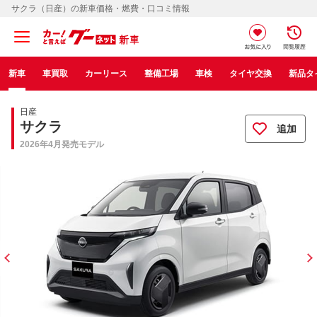
サクラ（日産）の新車価格・燃費・口コミ情報
新車
車買取
カーリース
整備工場
車検
タイヤ交換
新品タ
日産
サクラ
追加
2026年4月発売モデル