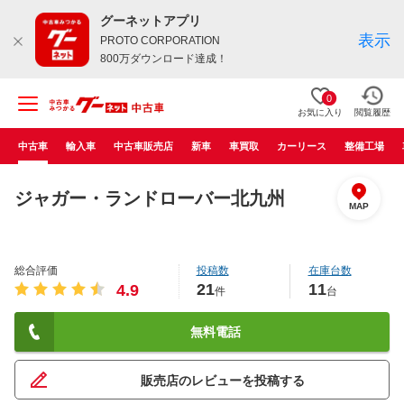
グーネットアプリ
表示
PROTO CORPORATION
800万ダウンロード達成！
0
お気に入り
閲覧履歴
中古車
輸入車
中古車販売店
新車
車買取
カーリース
整備工場
ジャガー・ランドローバー北九州
MAP
総合評価
投稿数
在庫台数
21
11
4.9
件
台
無料電話
販売店のレビューを投稿する