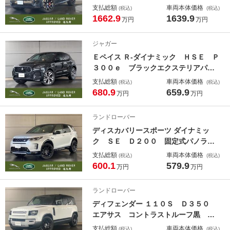
ングパノラミックルーフ・コンフォー
支払総額
車両本体価格
(税込)
(税込)
トパック・ブレーキキャリパーレッ
1662.9
1639.9
万円
万円
ド・２３インチグロスブラックフィニ
ッシュＡＷ・ブラックエクステリアパ
ジャガー
ック・コンフィギラルブルプログラム
Ｅペイス Ｒ‐ダイナミック ＨＳＥ Ｐ
３００ｅ ブラックエクステリアパッ
ク ２０インチＡＷ メリディアンサ
支払総額
車両本体価格
(税込)
(税込)
ウンド コールドクライメートパッ
680.9
659.9
万円
万円
ク シートヒーター＆シートベンチレ
ーション
ランドローバー
ディスカバリースポーツ ダイナミッ
ク ＳＥ Ｄ２００ 固定式パノラミ
ックルーフ ２０インチＡＷ ３列目
支払総額
車両本体価格
(税込)
(税込)
パック コールドクライメートコンビ
600.1
579.9
万円
万円
ニエンスパック プライバシーガラス
ランドローバー
ディフェンダー １１０Ｓ Ｄ３５０
エアサス コントラストルーフ黒 プ
ライバシーガラス セミ電動シート
支払総額
車両本体価格
(税込)
(税込)