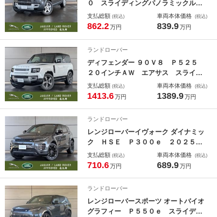
０ スライディングパノラミックルー
フ コールドクライメートコンビニエ
支払総額
車両本体価格
(税込)
(税込)
ンスパック プライバシーガラス フ
862.2
839.9
万円
万円
ロント＆リアコンフォートエアコンデ
ィショニング １オーナー禁煙 ８人
ランドローバー
乗 ホイールアーチプロテクション
ディフェンダー ９０Ｖ８ Ｐ５２５
２０インチＡＷ エアサス スライデ
ィングパノラミックルーフ シートヒ
支払総額
車両本体価格
(税込)
(税込)
ーター＆シートベンチレーション ヘ
1413.6
1389.9
万円
万円
ッドアップディスプレイ センターコ
ンソール急速クーラーＢＯＸ メリデ
ランドローバー
ィアサラウンドサウンドシステム
レンジローバーイヴォーク ダイナミッ
ク ＨＳＥ Ｐ３００ｅ ２０２５Ｍ
Ｙ ２０インチＡＷ ブラックコント
支払総額
車両本体価格
(税込)
(税込)
ラストルーフ コールドクライメント
710.6
689.9
万円
万円
パック ヒーター＆クーラーシート
リアシートヒーター ステアリングヒ
ランドローバー
ーター
レンジローバースポーツ オートバイオ
グラフィー Ｐ５５０ｅ スライディ