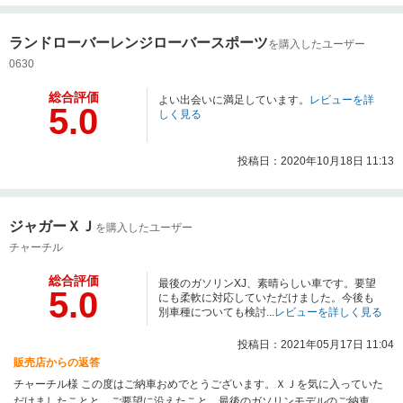
早めにご納車できたことも嬉しく思います。今後は最寄りの正規ディーラー
にて整備していただくということでしたが、疑問に思ったことなどいつでも
ランドローバーレンジローバースポーツ
ご相談ください。今後ともご愛顧のほどよろしくお願い申し上げます。
を購入したユーザー
0630
総合評価
よい出会いに満足しています。
レビューを詳
5.0
しく見る
投稿日：2020年10月18日 11:13
ジャガーＸＪ
を購入したユーザー
チャーチル
総合評価
最後のガソリンXJ、素晴らしい車です。要望
5.0
にも柔軟に対応していただけました。今後も
別車種についても検討...
レビューを詳しく見る
投稿日：2021年05月17日 11:04
販売店からの返答
チャーチル様 この度はご納車おめでとうございます。ＸＪを気に入っていた
だけましたことと、ご要望に沿えたこと、最後のガソリンモデルのご納車に