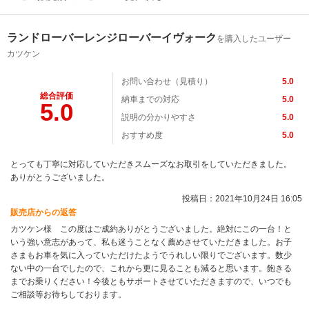
ランドローバーレンジローバーイヴォーク
を購入したユーザー
カツケン
お問い合わせ（見積り）
5.0
総合評価
納車までの対応
5.0
5.0
説明の分かりやすさ
5.0
おすすめ度
5.0
とっても丁寧に対応していただきスムーズなお取引をしていただきました。
ありがとうございました。
投稿日：2021年10月24日 16:05
販売店からの返答
カツケン様 この度はご成約ありがとうございました。絶対にこの一台！と
いう強い意志があって、私も迷うことなく薦めさせていただきました。お子
さまもお車を気に入っていただけたようでうれしい限りでございます。数少
ない中の一台でしたので、これから更に見ることも減ると思います。飽きる
までお乗りください！今後ともサポートさせていただきますので、いつでも
ご相談等お待ちしております。