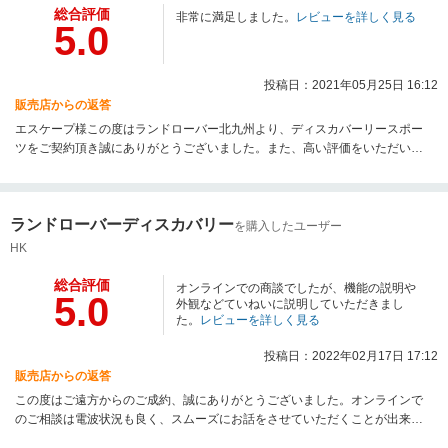
総合評価
非常に満足しました。
レビューを詳しく見る
5.0
投稿日：2021年05月25日 16:12
販売店からの返答
エスケープ様この度はランドローバー北九州より、ディスカバーリースポー
ツをご契約頂き誠にありがとうございました。また、高い評価をいただいた
こと大変嬉しく思います。今後ともご不明な点や困ったことなどございまし
たらお気軽にご相談ください。 スタッフ一同しっかりとサポートさせて頂き
ます。
ランドローバーディスカバリー
を購入したユーザー
HK
総合評価
オンラインでの商談でしたが、機能の説明や
5.0
外観などていねいに説明していただきまし
た。
レビューを詳しく見る
投稿日：2022年02月17日 17:12
販売店からの返答
この度はご遠方からのご成約、誠にありがとうございました。オンラインで
のご相談は電波状況も良く、スムーズにお話をさせていただくことが出来ま
した。その後のやり取りも迅速にご対応いただきましたので、3週間程度でお