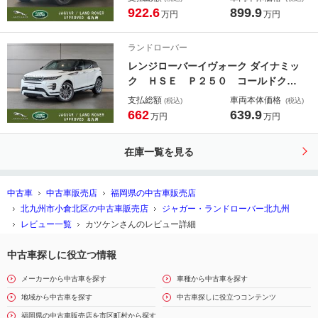
コントラストシグネチャーグラフィッ
922.6
899.9
万円
万円
ク
ランドローバー
レンジローバーイヴォーク ダイナミッ
ク ＨＳＥ Ｐ２５０ コールドクラ
イメートパック スライディングパノ
支払総額
車両本体価格
(税込)
(税込)
ラミックルーフ コントラストルー
662
639.9
万円
万円
フ 禁煙
在庫一覧を見る
中古車
中古車販売店
福岡県の中古車販売店
北九州市小倉北区の中古車販売店
ジャガー・ランドローバー北九州
レビュー一覧
カツケンさんのレビュー詳細
中古車探しに役立つ情報
メーカーから中古車を探す
車種から中古車を探す
地域から中古車を探す
中古車探しに役立つコンテンツ
福岡県の中古車販売店を市区町村から探す