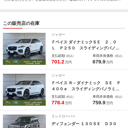
携われたこと誠に嬉しい限りでございます。ご納車までお時間をいただきま
したが、個人的にも大変勉強になりました。今後のアフターフォローもしっ
かりさせていただきますので、快適なカーライフをお楽しみください！今後
ともよろしくお願いいたします！
この販売店の在庫
ジャガー
Ｆペイス ダイナミックＳＥ ２．０
Ｌ Ｐ２５０ スライディングパノラ
ミックルーフ ２１インチＡＷ プラ
支払総額
車両本体価格
(税込)
(税込)
イバシーガラス 電動調整ステアリン
701.2
679.9
万円
万円
グ フロントフォグランプ アダプテ
ィブダイナミクス ステアリングヒー
ジャガー
ター コンフィギュラブルダイナミク
Ｆペイス Ｒ－ダイナミック ＳＥ Ｐ
ス
４００ｅ スライディングパノラミッ
クルーフ ２１インチＡＷ コールド
支払総額
車両本体価格
(税込)
(税込)
クライメートパック プライバシーガ
778.4
759.9
万円
万円
ラス 電動調整ステアリングコラム
ブレーキキャリパーレッド パネル
ランドローバー
アダプティブサーフェイスレスポンス
ディフェンダー １３０ＳＥ Ｄ３０
付