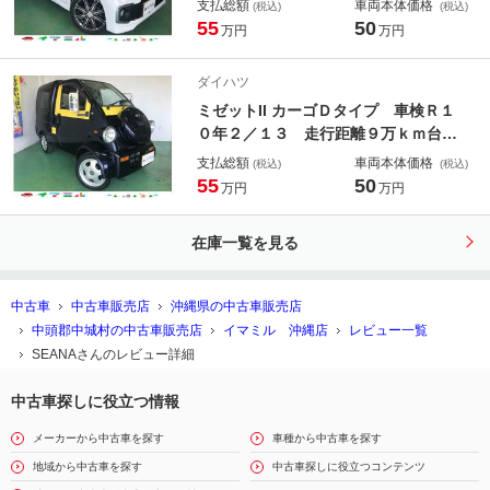
支払総額
車両本体価格
(税込)
(税込)
ートヒーター ブレーキサポート 横
55
50
万円
万円
滑り防止装置 ＤＶＤ Ｂｌｕｅｔｏ
ｏｔｈ アイドリングストップ オー
ダイハツ
トライト オートマチックハイビーム
ミゼットII カーゴＤタイプ 車検Ｒ１
０年２／１３ 走行距離９万ｋｍ台
原動機ＥＦ 型式Ｖ－Ｋ１００Ｃ
支払総額
車両本体価格
(税込)
(税込)
55
50
万円
万円
在庫一覧を見る
中古車
中古車販売店
沖縄県の中古車販売店
中頭郡中城村の中古車販売店
イマミル 沖縄店
レビュー一覧
SEANAさんのレビュー詳細
中古車探しに役立つ情報
メーカーから中古車を探す
車種から中古車を探す
地域から中古車を探す
中古車探しに役立つコンテンツ