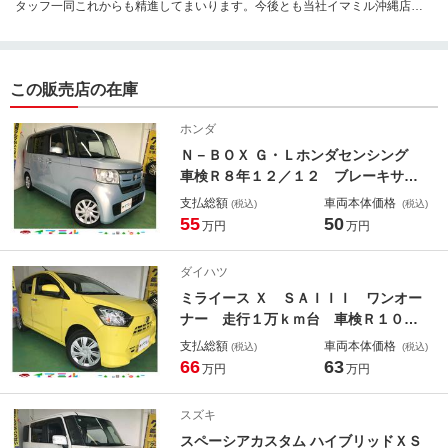
タッフ一同これからも精進してまいります。今後とも当社イマミル沖縄店を
宜しくお願い致します。
この販売店の在庫
ホンダ
Ｎ－ＢＯＸ Ｇ・Ｌホンダセンシング
車検Ｒ８年１２／１２ ブレーキサポ
ート クルコン 横滑り防止装置 レ
支払総額
車両本体価格
(税込)
(税込)
ーンキープアシスト アイドリングス
55
50
万円
万円
トップ ＴＶ ＤＶＤ Ｂｌｕｅｔｏ
ｏｔｈ ＥＴＣ車載器 Ｂカメラ ド
ダイハツ
ラレコ 片側電動スライドドア
ミライース Ｘ ＳＡＩＩＩ ワンオー
ナー 走行１万ｋｍ台 車検Ｒ１０年
６／１４迄 アイドリングストップ
支払総額
車両本体価格
(税込)
(税込)
横滑り防止 ブレーキサポート オー
66
63
万円
万円
トライト ＬＥＤヘッドランプ オー
トマチックハイビーム 電動格納ミラ
スズキ
ー クリアランスソナー
スペーシアカスタム ハイブリッドＸＳ