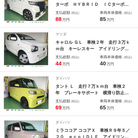
ターボ ＨＹＢＲＩＤ ＩＣターボ
走行９万ｋｍ台 車検Ｒ９年５／２
支払総額
車両本体価格
(税込)
(税込)
０ 両側電動スライドドア ＨＵＤ
88
85
万円
万円
クルコン Ｂカメラ 全周囲カメラ
ＤＶＤ ＴＶ Ｂｌｕｅｔｏｏｔｈ
マツダ
ＵＳＢ ドラレコ ＥＴＣ シートヒ
キャロル ＧＬ 車検２年 走行３万ｋ
ーター
ｍ台 キーレスキー アイドリングス
トップ 原動機Ｒ０６Ａ タイミング
支払総額
車両本体価格
(税込)
(税込)
チェーン式 ラジオ ＣＤ ＤＶＤ
44
40
万円
万円
ＴＶ 電動格納ミラー ヘッドライト
光軸レベライザ 横滑り防止装置 Ｅ
ダイハツ
ＴＣ車載器
タント Ｌ 走行７万ｋｍ台 車検２
年 ブレーキサポート 横滑り防止装
置 アイドリングストップ オートラ
支払総額
車両本体価格
(税込)
(税込)
イト ＬＥＤ ドラレコ Ｂカメラ
69
65
万円
万円
ＤＶＤ ＴＶ Ｂｌｕｅｔｏｏｔｈ
クリアランスソナー ステアリングス
ダイハツ
イッチ
ミラココア ココアＸ 車検Ｒ９年５／
２０ ｅｃｏＩＤＬＥ アイドリング