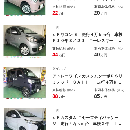
ストップ スマートキー タッチキ
支払総額
車両本体価格
(税込)
(税込)
ー ヘッドライト光軸レベライザー
22
20
万円
万円
原動機ＫＦ タイミングチェーン式
電動格納ミラー ラジオ ＣＤ ＡＵ
三菱
Ｘ チルト調整付き
ｅＫワゴン Ｅ 走行４万ｋｍ台 車検
Ｒ１０年３／２９ キーレスキー 電
格ミラー ヘッドライト光軸レベライ
支払総額
車両本体価格
(税込)
(税込)
ザー 横滑り防止 シートヒーター
44
40
万円
万円
ＥＴＣ ドアバイザー 原動機３Ｂ２
０ Ｔチェーン式 ＴＶ Ｂｌｕｅｔ
ダイハツ
ｏｏｔｈ
アトレーワゴン カスタムターボＲＳリ
ミテッド ＳＡＩＩＩ 走行４万ｋｍ
台 ＩＣターボ 車検Ｒ８年１１／２
支払総額
車両本体価格
(税込)
(税込)
９ アイドリングストップ 片側電動
88
85
万円
万円
スライドドア ＥＴＣ ディスプレイ
オーディオ ブレーキサポート 横滑
三菱
り防止装置 社外１４インチＡＷ キ
ｅＫカスタム Ｔセーフティパッケー
ーレスキー ＡＡＣ
ジ 走行４万ｋｍ台 車検２年 ＩＣ
ターボ Ｂカメラ 全周囲カメラ シ