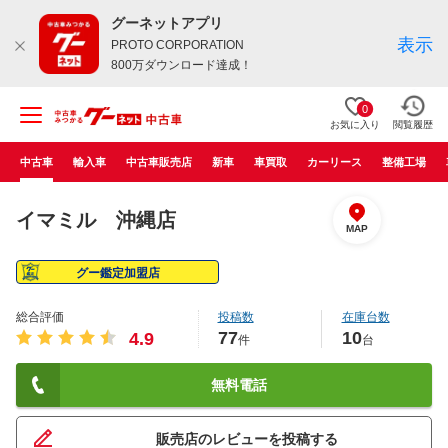
グーネットアプリ
表示
PROTO CORPORATION
800万ダウンロード達成！
0
お気に入り
閲覧履歴
中古車
輸入車
中古車販売店
新車
車買取
カーリース
整備工場
イマミル 沖縄店
MAP
グー鑑定加盟店
総合評価
投稿数
在庫台数
77
10
4.9
件
台
無料電話
販売店のレビューを投稿する