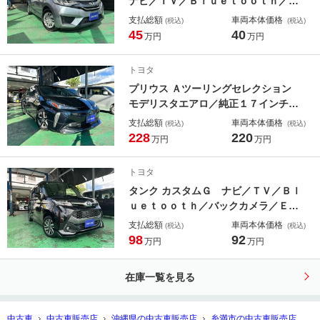
ナビ／ＴＶ／Ｂｌｕｅｔｏｏｔｈ／バ
ックカメラ／ＥＴＣ／アイドリングス
支払総額
車両本体価格
(税込)
(税込)
トップ／ステアリングスイッチ
45
40
万円
万円
トヨタ
プリウス Ａツーリングセレクション
モデリスタエアロ／純正１７インチホ
イール／９インチナビ／ＴＶ／Ｂｌｕ
支払総額
車両本体価格
(税込)
(税込)
ｅｔｏｏｔｈ／バックカメラ／ＥＴＣ
228
220
万円
万円
／ＢＳＭ／ヘッドアップディスプレイ
／パワーシート／革シート／シートヒ
トヨタ
ーター／ＬＥＤヘッドライト
タンク カスタムＧ ナビ／ＴＶ／Ｂｌ
ｕｅｔｏｏｔｈ／バックカメラ／ＥＴ
Ｃ／ドライブレコーダー／両側パワー
支払総額
車両本体価格
(税込)
(税込)
スライド／ステアリングスイッチ／プ
98
92
万円
万円
ッシュスタート／スマートキー２個／
２年保証
在庫一覧を見る
中古車
中古車販売店
沖縄県の中古車販売店
糸満市の中古車販売店