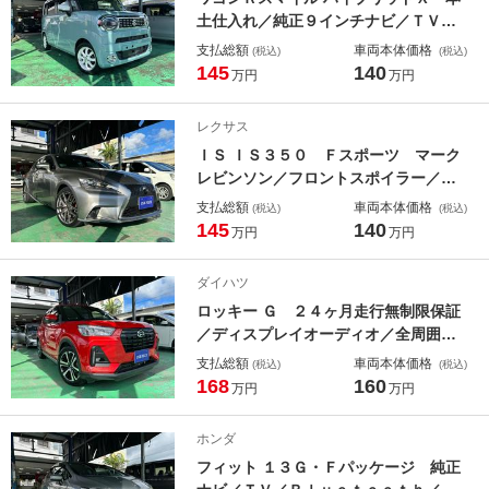
土仕入れ／純正９インチナビ／ＴＶ／
全方位カメラ／Ｂｌｕｅｔｏｏｔｈ／
支払総額
車両本体価格
(税込)
(税込)
ＥＴＣ／ドライブレコーダー／両側パ
145
140
万円
万円
ワースライド／シートヒーター／ＬＥ
Ｄヘッドライト／フォグランプ／社外
レクサス
新品ホイール／新品タイヤ
ＩＳ ＩＳ３５０ Ｆスポーツ マーク
レビンソン／フロントスポイラー／純
正ナビ／バックカメラ／ＥＴＣ／Ｂｌ
支払総額
車両本体価格
(税込)
(税込)
ｕｅｔｏｏｔｈ／ブラインドスポット
145
140
万円
万円
モニター／クリアランスソナー／プッ
シュスタート／純正１８インチＡＷ／
ダイハツ
シートクーラー
ロッキー Ｇ ２４ヶ月走行無制限保証
／ディスプレイオーディオ／全周囲カ
メラ／フルセグＴＶ／Ｂｌｕｅｔｏｏ
支払総額
車両本体価格
(税込)
(税込)
ｔｈ／シートヒーター／ＬＥＤヘッド
168
160
万円
万円
ライト／フォグランプ／衝突軽減ブレ
ーキ
ホンダ
フィット １３Ｇ・Ｆパッケージ 純正