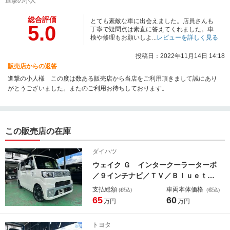
進撃の小人
総合評価
とても素敵な車に出会えました。店員さんも
5.0
丁寧で疑問点は素直に答えてくれました。車
検や修理もお願いしよ...
レビューを詳しく見る
投稿日：2022年11月14日 14:18
販売店からの返答
進撃の小人様 この度は数ある販売店から当店をご利用頂きまして誠にあり
がとうございました。またのご利用お待ちしております。
この販売店の在庫
ダイハツ
ウェイク Ｇ インタークーラーターボ
／９インチナビ／ＴＶ／Ｂｌｕｅｔｏ
ｏｔｈ／バックカメラ／ＥＴＣ／両側
支払総額
車両本体価格
(税込)
(税込)
パワースライドドア／プッシュスター
65
60
万円
万円
ト／スマートキー／ステアリングスイ
ッチ／純正１５インチホイール
トヨタ