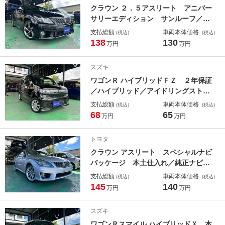
クラウン ２．５アスリート アニバー
サリーエディション サンルーフ／車
高調／ルーフスポイラー／２２０クラ
支払総額
車両本体価格
(税込)
(税込)
ウン１８ホイール／黒革エアーシート
138
130
万円
万円
／イージークローザードア／クルーズ
コントロール／プッシュスタート／ス
スズキ
マートキー
ワゴンＲ ハイブリッドＦＺ ２年保証
／ハイブリッド／アイドリングストッ
プ／ナビ／Ｂｌｕｅｔｏｏｔｈ／バッ
支払総額
車両本体価格
(税込)
(税込)
クカメラ／プッシュスタート／スマー
68
65
万円
万円
トキー／オートエアコン／電動格納ミ
ラー／シートヒーター／純正１４イン
トヨタ
チアルミ
クラウン アスリート スペシャルナビ
パッケージ 本土仕入れ／純正ナビ／
バックカメラ／ＥＴＣ／Ｂｌｕｅｔｏ
支払総額
車両本体価格
(税込)
(税込)
ｏｔｈ／ステアリングスイッチ／クリ
145
140
万円
万円
アランスソナー／プッシュスタート／
スマートキー／純正１８インチＡＷ／
スズキ
キーレス２個
ワゴンＲスマイル ハイブリッドＸ 本