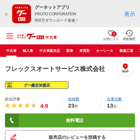
グーネットアプリ
表示
PROTO CORPORATION
800万ダウンロード達成！
0
お気に入り
閲覧履歴
中古車
輸入車
中古車販売店
新車
車買取
カーリース
整備工場
フレックスオートサービス株式会社
MAP
グー鑑定加盟店
総合評価
投稿数
在庫台数
23
13
4.9
件
台
無料電話
販売店のレビューを投稿する