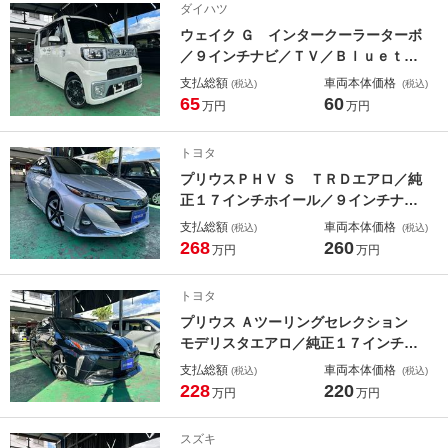
ダイハツ
マートキー
ウェイク Ｇ インタークーラーターボ
／９インチナビ／ＴＶ／Ｂｌｕｅｔｏ
ｏｔｈ／バックカメラ／ＥＴＣ／両側
支払総額
車両本体価格
(税込)
(税込)
パワースライドドア／プッシュスター
65
60
万円
万円
ト／スマートキー／ステアリングスイ
ッチ／純正１５インチホイール
トヨタ
プリウスＰＨＶ Ｓ ＴＲＤエアロ／純
正１７インチホイール／９インチナビ
／ＴＶ／Ｂｌｕｅｔｏｏｔｈ／バック
支払総額
車両本体価格
(税込)
(税込)
カメラ／ＥＴＣ／ドライブレコーダー
268
260
万円
万円
／充電ケーブル／ブラインドスポット
モニター
トヨタ
プリウス Ａツーリングセレクション
モデリスタエアロ／純正１７インチホ
イール／９インチナビ／ＴＶ／Ｂｌｕ
支払総額
車両本体価格
(税込)
(税込)
ｅｔｏｏｔｈ／バックカメラ／ＥＴＣ
228
220
万円
万円
／ＢＳＭ／ヘッドアップディスプレイ
／パワーシート／革シート／シートヒ
スズキ