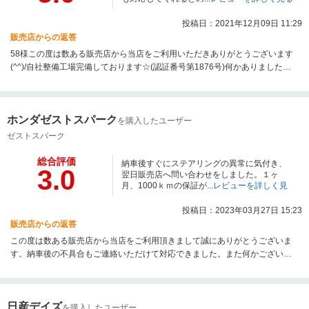
投稿日：2021年12月09日 11:29
販売店からの返答
58様この度は数ある販売店から当店をご利用いただきありがとうございます
(^^)/自社整備工場完備しております☆(認証番号第1876号)何かありました
ら、アフターサービスもお任せください☆
ホンダゼストスパーク
を購入したユーザー
ゼストスパーク
総合評価
納車後すぐにステアリングの異常に気付き、
3.0
翌日販売店へ問い合わせをしました。１ヶ
月、1000ｋｍの保証が...
レビューを詳しく見
る
投稿日：2023年03月27日 15:23
販売店からの返答
この度は数ある販売店から当店をご利用頂きまして誠にありがとうございま
す。納車後の不具合もご連絡いただけて対応できました。また何かございま
したらご連絡くださいませ。お車ご購入の方は初回無料でオイル交換も行っ
ております。是非ご利用ください。お待ちしております。
日産デイズ
を購入したユーザー