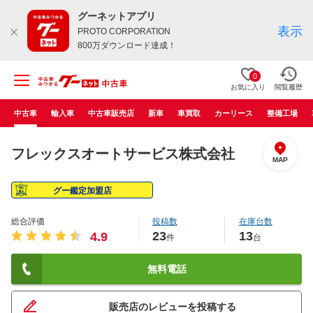
グーネットアプリ
表示
PROTO CORPORATION
800万ダウンロード達成！
0
お気に入り
閲覧履歴
中古車
輸入車
中古車販売店
新車
車買取
カーリース
整備工場
フレックスオートサービス株式会社
MAP
グー鑑定加盟店
総合評価
投稿数
在庫台数
23
13
4.9
件
台
無料電話
販売店のレビューを投稿する