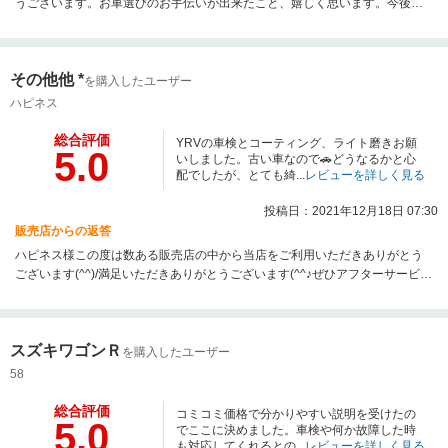
うございます。お車選びのお手伝いが出来たこと、嬉しく思います。今後と
もよろしくお願いいたします。
その他他 *
を購入したユーザー
ハピネス
総合評価
YRVの車検とコーティング、ライト磨きお願
5.0
いしました。古い車なので🚗どうなるかと心
配でしたが、とても綺...
レビューを詳しく見る
投稿日：2021年12月18日 07:30
販売店からの返答
ハピネス様この度は数ある販売店の中から当店をご利用いただきありがとう
ございます(^^)/満足いただきありがとうございます(^^♪ぜひアフターサービス
もお任せください☆
スズキワゴンＲ
を購入したユーザー
58
総合評価
コミコミ価格で分かりやすい説明を受けたの
5.0
でここに決めました。車検や何か故障した時
も対応してくれるとの...
レビューを詳しく見る