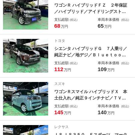
ーター／ＬＥＤヘッドライト
ワゴンＲ ハイブリッドＦＺ ２年保証
／ハイブリッド／アイドリングストッ
プ／ナビ／Ｂｌｕｅｔｏｏｔｈ／バッ
支払総額
車両本体価格
(税込)
(税込)
クカメラ／プッシュスタート／スマー
68
65
万円
万円
トキー／オートエアコン／電動格納ミ
ラー／シートヒーター／純正１４イン
トヨタ
チアルミ
シエンタ ハイブリッドＧ ７人乗り／
純正ナビ／地デジ／Ｂｌｕｅｔｏｏｔ
ｈ／バックカメラ／ＥＴＣ／両側パワ
支払総額
車両本体価格
(税込)
(税込)
ースライド／ステアリングスイッチ／
112
109
万円
万円
シートヒーター／トヨタセーフティー
センス／純正１５インチＡＷ
スズキ
ワゴンＲスマイル ハイブリッドＸ 本
土仕入れ／純正９インチナビ／ＴＶ／
全方位カメラ／Ｂｌｕｅｔｏｏｔｈ／
支払総額
車両本体価格
(税込)
(税込)
ＥＴＣ／ドライブレコーダー／両側パ
145
140
万円
万円
ワースライド／シートヒーター／ＬＥ
Ｄヘッドライト／フォグランプ／社外
レクサス
新品ホイール／新品タイヤ
ＩＳ ＩＳ３５０ Ｆスポーツ マーク