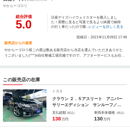
やからーゴロリ
総合評価
日産デイズハイウェイスターを購入しまし
5.0
た！実際に見ると写真で見るより綺麗で納得
の行く車だったので購...
レビューを詳しく見る
投稿日：2021年11月09日 17:46
販売店からの返答
やからーゴロリ様この度は数ある販売店から当店を選んでいただきありがと
うございました(*^^)v自社整備工場完備ですので、アフターサービスもお任せ
ください(*^^)v
この販売店の在庫
トヨタ
クラウン ２．５アスリート アニバー
サリーエディション サンルーフ／車
高調／ルーフスポイラー／２２０クラ
支払総額
車両本体価格
(税込)
(税込)
ウン１８ホイール／黒革エアーシート
138
130
万円
万円
／イージークローザードア／クルーズ
コントロール／プッシュスタート／ス