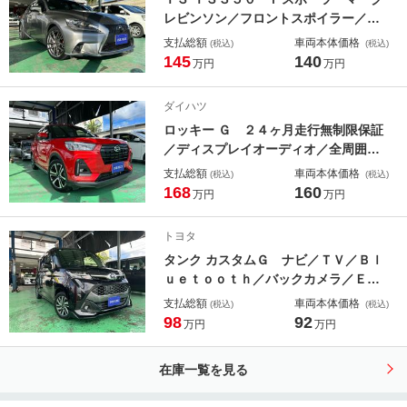
レビンソン／フロントスポイラー／純
正ナビ／バックカメラ／ＥＴＣ／Ｂｌ
支払総額
車両本体価格
(税込)
(税込)
ｕｅｔｏｏｔｈ／ブラインドスポット
145
140
万円
万円
モニター／クリアランスソナー／プッ
シュスタート／純正１８インチＡＷ／
ダイハツ
シートクーラー
ロッキー Ｇ ２４ヶ月走行無制限保証
／ディスプレイオーディオ／全周囲カ
メラ／フルセグＴＶ／Ｂｌｕｅｔｏｏ
支払総額
車両本体価格
(税込)
(税込)
ｔｈ／シートヒーター／ＬＥＤヘッド
168
160
万円
万円
ライト／フォグランプ／衝突軽減ブレ
ーキ
トヨタ
タンク カスタムＧ ナビ／ＴＶ／Ｂｌ
ｕｅｔｏｏｔｈ／バックカメラ／ＥＴ
Ｃ／ドライブレコーダー／両側パワー
支払総額
車両本体価格
(税込)
(税込)
スライド／ステアリングスイッチ／プ
98
92
万円
万円
ッシュスタート／スマートキー２個／
２年保証
在庫一覧を見る