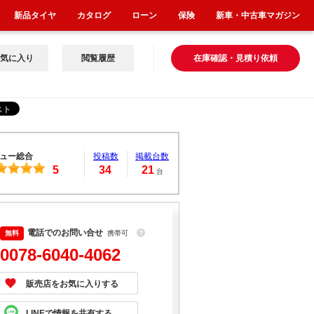
新品タイヤ
カタログ
ローン
保険
新車・中古車マガジン
気に入り
閲覧履歴
在庫確認・見積り依頼
ュー総合
投稿数
掲載台数
5
34
21
台
電話でのお問い合せ
携帯可
？
0078-6040-4062
販売店をお気に入りする
LINEで情報を共有する