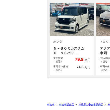
ホンダ
トヨタ
Ｎ－ＢＯＸカスタム
アク
Ｇ ＳＳパッ…
車両
支払総額
支払総額
79.8
万円
（税込）
（税込）
車両本体価格
74.8
車両本体
万円
（税込）
（税込）
中古車
中古車販売店
沖縄県の中古車販売店