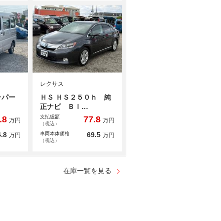
レクサス
ッパー
ＨＳ ＨＳ２５０ｈ 純
正ナビ Ｂｌ…
支払総額
.8
77.8
万円
万円
（税込）
.8
車両本体価格
69.5
万円
万円
（税込）
在庫一覧を見る