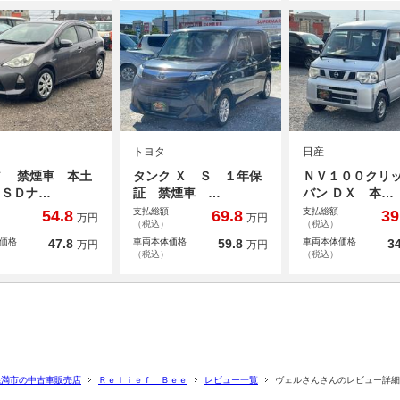
トヨタ
日産
ア 禁煙車 本土
タンク Ｘ Ｓ １年保
ＮＶ１００クリ
 ＳＤナ…
証 禁煙車 …
バン ＤＸ 本…
支払総額
支払総額
54.8
69.8
39
万円
万円
（税込）
（税込）
価格
47.8
車両本体価格
59.8
車両本体価格
34
万円
万円
（税込）
（税込）
糸満市の中古車販売店
Ｒｅｌｉｅｆ Ｂｅｅ
レビュー一覧
ヴェルさんさんのレビュー詳細