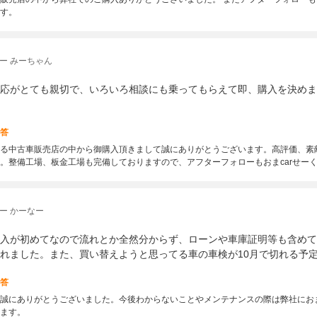
す。
ー みーちゃん
応がとても親切で、いろいろ相談にも乗ってもらえて即、購入を決めま
答
る中古車販売店の中から御購入頂きまして誠にありがとうございます。高評価、素
。整備工場、板金工場も完備しておりますので、アフターフォローもおまcarせー
ー かーなー
入が初めてなので流れとか全然分からず、ローンや車庫証明等も含めて
れました。また、買い替えようと思ってる車の車検が10月で切れる予
答
誠にありがとうございました。今後わからないことやメンテナンスの際は弊社におま
ます。