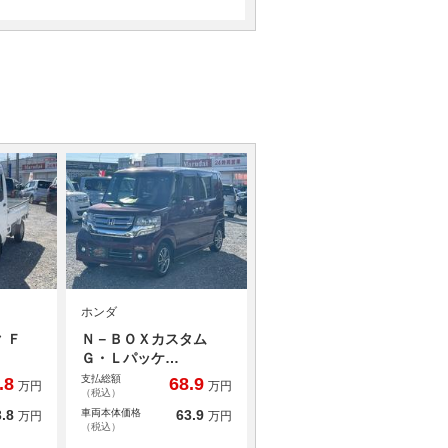
ホンダ
 Ｆ
Ｎ－ＢＯＸカスタム
Ｇ・Ｌパッケ…
支払総額
.8
68.9
万円
万円
（税込）
.8
車両本体価格
63.9
万円
万円
（税込）