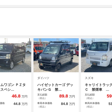
ダイハツ
スズキ
ムワゴン ＰＺタ
ハイゼットカーゴ デッ
キャリイトラック
 スペシ…
キバンＧ 禁…
Ｃ 禁煙車 …
支払総額
支払総額
46.8
89.8
59
万円
万円
（税込）
（税込）
価格
44.8
車両本体価格
84.8
車両本体価格
53
万円
万円
（税込）
（税込）