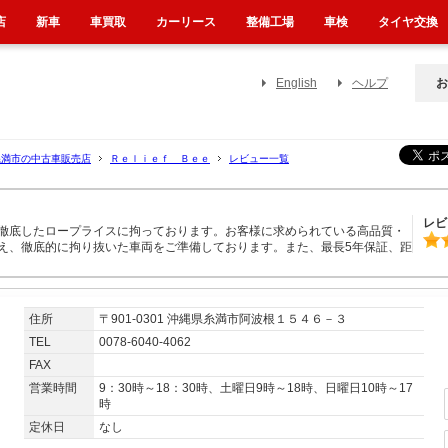
店
新車
車買取
カーリース
整備工場
車検
タイヤ交換
English
ヘルプ
お
糸満市の中古車販売店
Ｒｅｌｉｅｆ Ｂｅｅ
レビュー一覧
レビ
徹底したロープライスに拘っております。お客様に求められている高品質・
え、徹底的に拘り抜いた車両をご準備しております。また、最長5年保証、距
住所
〒901-0301 沖縄県糸満市阿波根１５４６－３
TEL
0078-6040-4062
FAX
営業時間
9：30時～18：30時、土曜日9時～18時、日曜日10時～17
時
定休日
なし