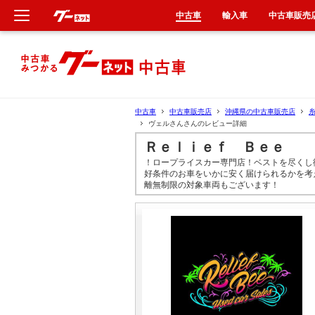
中古車
輸入車
中古車販売
新車
中古車
中古車
中古車販売店
沖縄県の中古車販売店
ヴェルさんさんのレビュー詳細
輸入車
Ｒｅｌｉｅｆ Ｂｅｅ
！ロープライスカー専門店！ベストを尽くし
クルマ買取
好条件のお車をいかに安く届けられるかを考
離無制限の対象車両もございます！
カーリース
タイヤ交換
整備工場
車検