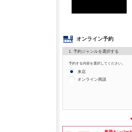
マガジン
車カタログ
オンライン予約
自動車ローン
1. 予約ジャンルを選択する
保険
予約する内容を選択してください。
レビュー
来店
オンライン商談
価格相場
教習所
用語集
希望ナンバーサ