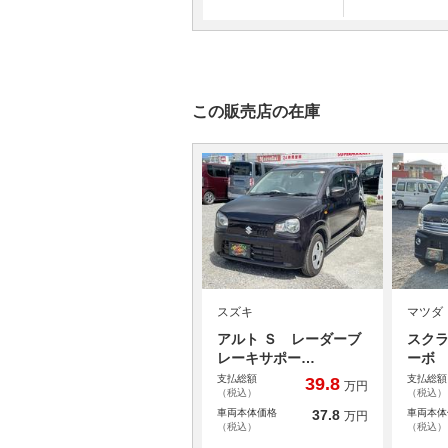
この販売店の在庫
スズキ
マツダ
アルト Ｓ レーダーブ
スクラ
レーキサポー…
ーボ
支払総額
支払総額
39.8
万円
（税込）
（税込）
車両本体価格
37.8
車両本体
万円
（税込）
（税込）