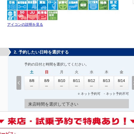
アイコンの説明を見る
2. 予約したい日時を選択する
予約の日付と時間を選択してください。
土
日
月
火
水
木
金
8/8
8/9
8/10
8/11
8/12
8/13
8/14
○ ネット予約可 - ネット予約不可
来店時間を選択して下さい
ービス♪