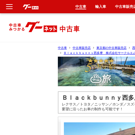
中古車
輸入車
中古車販売
新車
中古車
中古車
中古車販売店
東京都の中古車販売店
Ｂｌａｃｋｂｕｎｎｙ西多摩 株式会社サークルエ
輸入車
クルマ買取
カーリース
Ｂｌａｃｋｂｕｎｎｙ西多
タイヤ交換
レクサス／トヨタ／ニッサン／ホンダ／スズ
要望に沿ったお車の制作も可能です！
整備工場
車検