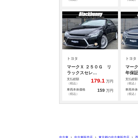
トヨタ
トヨタ
マークＸ ２５０Ｇ リ
マーク
ラックスセレ…
年保
支払総額
支払総額
179.1
万円
（税込）
（税込）
車両本体価格
159
車両本体
万円
（税込）
（税込）
中古車
中古車販売店
東京都の中古車販売店