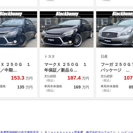
トヨタ
日産
Ｘ ２５０Ｇ １
マークＸ ２５０Ｇ １
フーガ ２５０Ｇ
証／中期…
年保証／新品Ｇ…
パッケージ …
支払総額
支払総額
153.3
187.4
107
万円
万円
（税込）
（税込）
価格
135
車両本体価格
169
車両本体価格
89
万円
万円
（税込）
（税込）
西多摩郡瑞穂町の中古車販売店
Ｂｌａｃｋｂｕｎｎｙ西多摩 株式会社サークルエム
レビュ