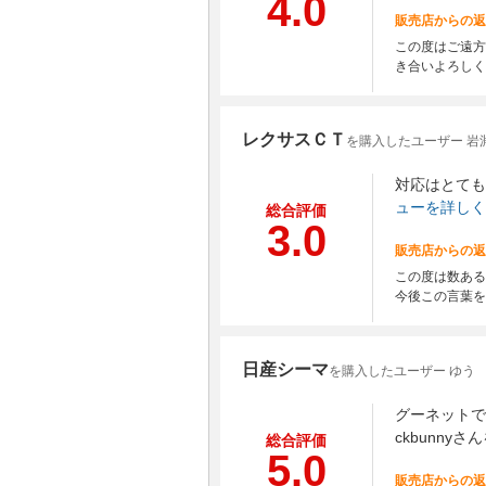
4.0
販売店からの返
この度はご遠方
き合いよろしく
レクサスＣＴ
を購入したユーザー 岩
対応はとても
ューを詳しく
総合評価
3.0
販売店からの返
この度は数ある
今後この言葉を
日産シーマ
を購入したユーザー ゆう
グーネットで
ckbunn
総合評価
5.0
販売店からの返