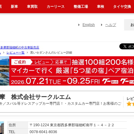
店
新車
車買取
カーリース
整備工場
車検
タイヤ交換
English
ヘルプ
お
西多摩郡瑞穂町の中古車販売店
ム
レビュー一覧
黒いセダンさんのレビュー詳細
摩 株式会社サークルエム
レビ
キ／スバル等ドレスアップカー専門店！・カスタムカー専門店！お客様のご
住所
〒190-1224 東京都西多摩郡瑞穂町南平１－４－２２
TEL
0078-6041-8036