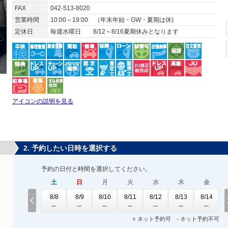
FAX
042-513-8020
営業時間
10:00～19:00 （年末年始・GW・夏期は休)
定休日
毎週水曜日 8/12～8/16夏期休みとなります
アイコンの説明を見る
2. 予約したい日時を選択する
予約の日付と時間を選択してください。
土
日
月
火
水
木
金
8/8
8/9
8/10
8/11
8/12
8/13
8/14
○ ネット予約可 - ネット予約不可