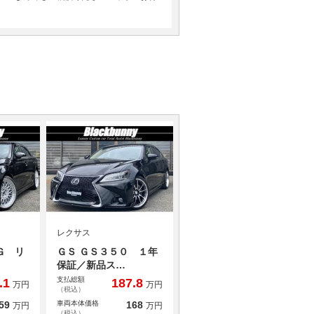
レクサス
Ｇ リ
ＧＳ ＧＳ３５０ １年
保証／新品ス…
支払総額
.1
187.8
万円
万円
（税込）
59
車両本体価格
168
万円
万円
（税込）