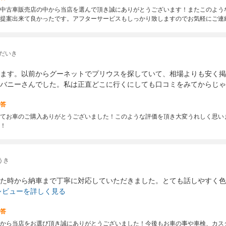
中古車販売店の中から当店を選んで頂き誠にありがとうございます！またこのよう
提案出来て良かったです。アフターサービスもしっかり致しますのでお気軽にご連
 だいき
ます。以前からグーネットでプリウスを探していて、相場よりも安く掲
バニーさんでした。私は正直どこに行くにしても口コミをみてからじゃ
答
てお車のご購入ありがとうございました！このような評価を頂き大変うれしく思い
！
うき
た時から納車まで丁寧に対応していただきました。とても話しやすく色
レビューを詳しく見る
答
から当店をお選び頂き誠にありがとうございました！今後もお車の事や車検、カス