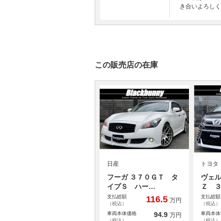
き合いよろしく
この販売店の在庫
日産
トヨタ
フーガ ３７０ＧＴ タ
ヴェル
イプＳ ハー…
Ｚ 
支払総額
支払総額
116.5
万円
（税込）
（税込）
車両本体価格
94.9
車両本体
万円
（税込）
（税込）