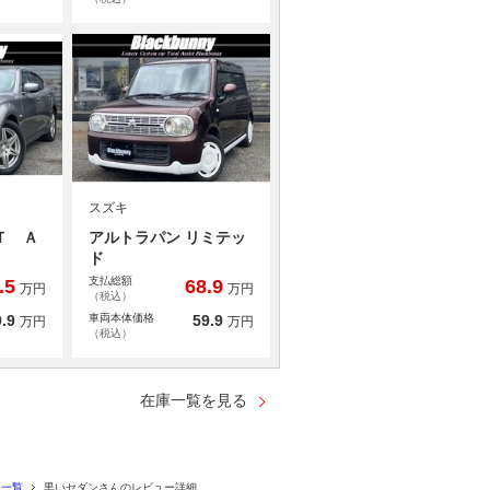
スズキ
Ｔ Ａ
アルトラパン リミテッ
ド
支払総額
.5
68.9
万円
万円
（税込）
.9
車両本体価格
59.9
万円
万円
（税込）
在庫一覧を見る
ー一覧
黒いセダンさんのレビュー詳細