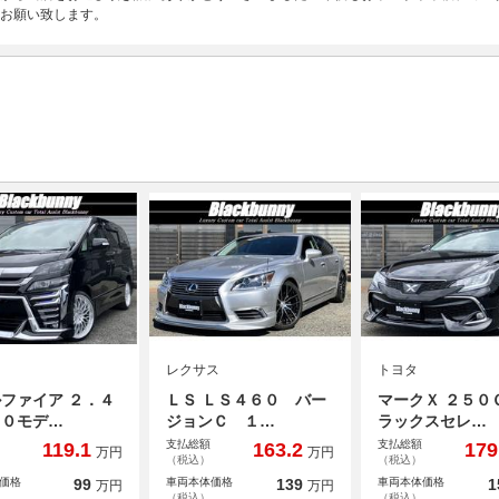
お願い致します。
レクサス
トヨタ
ファイア ２．４
ＬＳ ＬＳ４６０ バー
マークＸ ２５０
３０モデ…
ジョンＣ １…
ラックスセレ…
支払総額
支払総額
119.1
163.2
179
万円
万円
（税込）
（税込）
価格
99
車両本体価格
139
車両本体価格
1
万円
万円
（税込）
（税込）