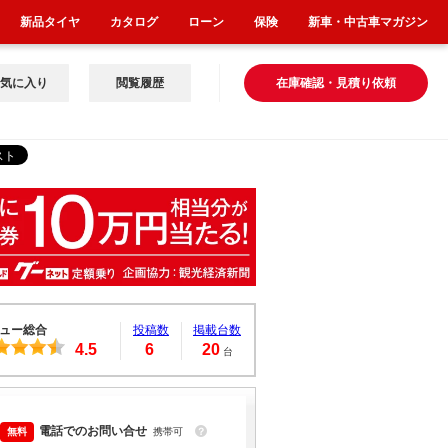
新品タイヤ
カタログ
ローン
保険
新車・中古車マガジン
気に入り
閲覧履歴
在庫確認・見積り依頼
ュー総合
投稿数
掲載台数
4.5
6
20
台
電話でのお問い合せ
携帯可
？