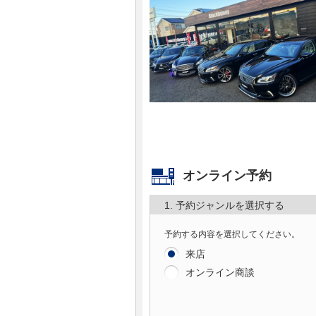
マガジン
車カタログ
自動車ローン
保険
レビュー
オンライン予約
価格相場
1. 予約ジャンルを選択する
予約する内容を選択してください。
教習所
来店
オンライン商談
用語集