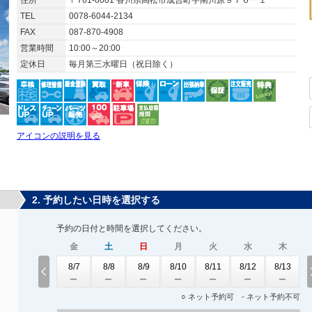
住所
〒761-8081 香川県高松市成合町字南川原９７６ー１
TEL
0078-6044-2134
FAX
087-870-4908
営業時間
10:00～20:00
定休日
毎月第三水曜日（祝日除く）
アイコンの説明を見る
2. 予約したい日時を選択する
予約の日付と時間を選択してください。
金
土
日
月
火
水
木
8/7
8/8
8/9
8/10
8/11
8/12
8/13
○ ネット予約可 - ネット予約不可