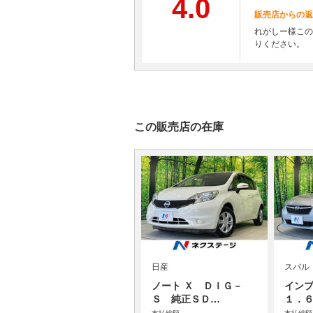
4.0
販売店からの返
れがしー様この
りください。
この販売店の在庫
日産
スバル
ノート Ｘ ＤＩＧ－
イン
Ｓ 純正ＳＤ…
１．