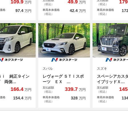
支払総額
支払総額
109.9
49.9
179
万円
万円
（税込）
（税込）
価格
97.4
車両本体価格
42.4
車両本体価格
172
万円
万円
（税込）
（税込）
スバル
スズキ
Ｓｉ 純正９イン
レヴォーグ ＳＴＩスポ
スペーシアカスタ
ビ 両側…
ーツ ＥＸ …
イブリッドＸ…
支払総額
支払総額
166.4
339.7
145
万円
万円
（税込）
（税込）
価格
154.4
車両本体価格
328
車両本体価格
134
万円
万円
（税込）
（税込）