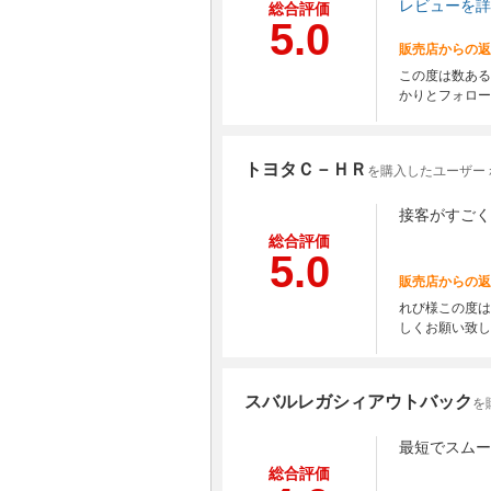
レビューを詳
総合評価
5.0
販売店からの返
この度は数ある
かりとフォロー
トヨタＣ－ＨＲ
を購入したユーザー 
接客がすごく
総合評価
5.0
販売店からの返
れび様この度は
しくお願い致し
スバルレガシィアウトバック
を
最短でスムー
総合評価