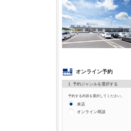
マガジン
車カタログ
自動車ローン
保険
レビュー
オンライン予約
1. 予約ジャンルを選択する
価格相場
予約する内容を選択してください。
教習所
来店
オンライン商談
用語集