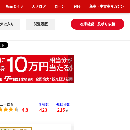
新品タイヤ
カタログ
ローン
保険
新車・中古車マガジン
気に入り
閲覧履歴
在庫確認・見積り依頼
ュー総合
投稿数
掲載台数
4.8
423
215
台