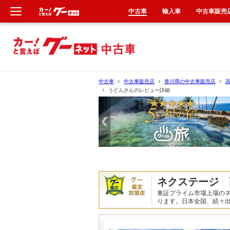
中古車
輸入車
中古車販売
新車
中古車
中古車
中古車販売店
香川県の中古車販売店
うどんさんのレビュー詳細
輸入車
クルマ買取
カーリース
タイヤ交換
ネクステージ 
東証プライム市場上場の
整備工場
ります。日本全国、続々
車検