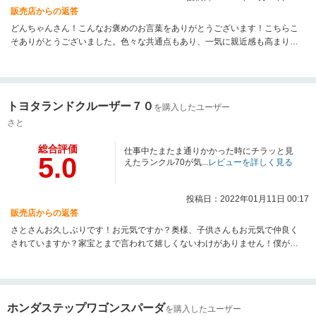
販売店からの返答
どんちゃんさん！こんなお褒めのお言葉をありがとうございます！こちらこ
そありがとうございました。色々な共通点もあり、一気に親近感も高まり、
こちらとしても、気持ちのいい取引をさせて頂きました。今後も何かありま
したら、お気軽にご相談くださいませ！娘さんにも宜しくお伝えくださいま
せ。またのお越しをお待ちしております！
トヨタランドクルーザー７０
を購入したユーザー
さと
総合評価
仕事中たまたま通りかかった時にチラッと見
5.0
えたランクル70が気...
レビューを詳しく見る
投稿日：2022年01月11日 00:17
販売店からの返答
さとさんお久しぶりです！お元気ですか？奥様、子供さんもお元気で仲良く
されていますか？家宝とまで言われて嬉しくないわけがありません！僕が乗
っている頃よりも綺麗に乗って頂いて車両自体も喜んでるに違いありませ
ん！また近くを通った際はお気軽にお寄りください！お待ちしておりますの
で！
ホンダステップワゴンスパーダ
を購入したユーザー