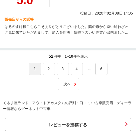
5.0
投稿日：2020年02月08日 14:05
販売店からの返答
はるのすけ様こちらこそありがとうございました。隣の市から遠い所わざわ
ざ見に来ていただきまして、購入を即決！気持ちのいい売買が出来ました。
また松山にお越しの際は気軽にお立ち寄り下さい。お待ちしております。
52
件中
1~10
件を表示
...
1
2
3
4
6
次へ
くるま屋ランド アウトドアカスタムの評判・口コミ 中古車販売店・ディーラ
ー情報ならグーネット中古車
レビューを投稿する