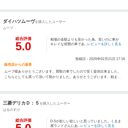
かと心配してましたが、無事に何事もなく納車完了しまして良かったです。
こちらこそ次の機会もお待ちしておりますので宜しくお願い致します。
ダイハツムーヴ
を購入したユーザー
ムーブ
総合評価
相場の金額よりも安かった為。安いのに車が
5.0
キレイな状態の車であ...
レビューを詳しく見る
投稿日：2020年02月21日 17:16
販売店からの返答
ムーブ様ありがとうございます。買取の車でしたので安く提供出来ました。
こちらとしても買って頂いて助かりました。ありがとうございます。頼まれ
た穴埋めは探しておりますので少々お待ちくださいね。これからも宜しくお
願い致します。
三菱デリカＤ：５
を購入したユーザー
はるのすけ
総合評価
D-5が欲しい欲しいと思っていました。くるま
屋ランドさんにあ...
レビューを詳しく見る