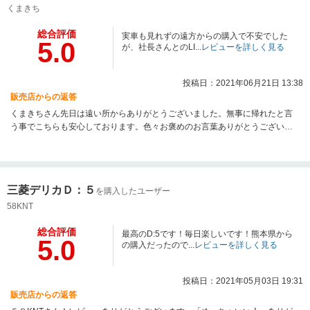
くまきち
総合評価
実車も見れずの遠方からの購入で不安でした
5.0
が、社長さんとのLI...
レビューを詳しく見る
投稿日：2021年06月21日 13:38
販売店からの返答
くまきちさん先日は遠い所からありがとうございました。無事に帰れたと言
う事でこちらも安心しております。色々お褒めのお言葉ありがとうございま
す。とても嬉しく思います。こちらもスムーズな対応をして頂き気持ちよく
納車まで進めることが出来ました。今後とも、何かの機会がありましたら、
宜しくお願い致します。本当にありがとうございました。
三菱デリカＤ：５
を購入したユーザー
58KNT
総合評価
最高のD:5です！毎日楽しいです！熊本県から
5.0
の購入だったので...
レビューを詳しく見る
投稿日：2021年05月03日 19:31
販売店からの返答