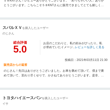
５８KNTさん！レビューありがとうございます。「めっちゃいい人」ありが
とうございます。こちらこそ５８KNTさんに販売できましてとても嬉しく思
っております。自信作でしたので僕のセンスを認められたみたいでとても嬉
しかったですし、また新たなお車作りにやる気が出ました。今はパールのD:5
制作中です。仕上がりが楽しみです。直接、会えなかったのも、こちらとし
ても不本意で、熊本県に行く機会があれば必ず寄ろうと思っております。こ
スバルＸＶ
を購入したユーザー
れからもD:5ライフ楽しんで下さいませ。この度は気持ちのいい売買、本当に
ありがとうございました。
のじさん
総合評価
お店のこだわりと、私の好みがぴったり。私
5.0
が求めていたイメージ...
レビューを詳しく見る
投稿日：2021年03月11日 21:30
販売店からの返答
のじさん！先日はありがとうございました。お車を褒めて頂いて、僕まで褒
めて頂いて、至れり尽くせりで、かさねてありがとうございます。是非、次
回もお越しの際はお店にお寄りください。また逢えるのを楽しみにお待ちし
ております。本当にありがとうございました。
トヨタハイエースバン
を購入したユーザー
イサ