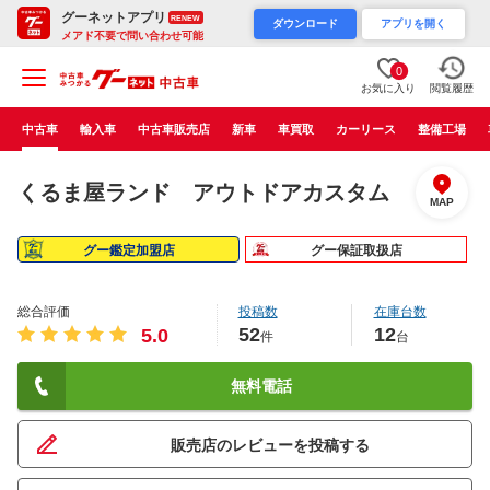
グーネットアプリ
RENEW
ダウンロード
アプリを開く
メアド不要で問い合わせ可能
0
お気に入り
閲覧履歴
中古車
輸入車
中古車販売店
新車
車買取
カーリース
整備工場
くるま屋ランド アウトドアカスタム
MAP
グー鑑定加盟店
グー保証取扱店
総合評価
投稿数
在庫台数
52
12
5.0
件
台
無料電話
販売店のレビューを投稿する