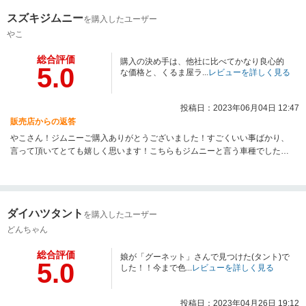
スズキジムニー
を購入したユーザー
やこ
総合評価
購入の決め手は、他社に比べてかなり良心的
5.0
な価格と、くるま屋ラ...
レビューを詳しく見る
投稿日：2023年06月04日 12:47
販売店からの返答
やこさん！ジムニーご購入ありがとうございました！すごくいい事ばかり、
言って頂いてとても嬉しく思います！こちらもジムニーと言う車種でしたの
で慎重になりましたが、やこさんの人柄がとても良く途中からは何の心配も
なく納車まで進められました！ありがとうございました。これからも末永く
ジムニー乗ってあげて下さいませ！これからも県内の方は勿論、県外の方に
も安心して頂けるように寄り添った形でご納車まで進めれるように、より一
ダイハツタント
を購入したユーザー
層頑張っていきたいと思います！是非、愛媛県にお寄りの際は会いに来て頂
けると幸いです。こちらも宮城県に行ったときはご連絡だけでもさせて頂け
どんちゃん
たらと思っています！この度はご購入、レビュー投稿ありがとうございまし
総合評価
た。
娘が「グーネット」さんで見つけた(タント)で
5.0
した！！今まで色...
レビューを詳しく見る
投稿日：2023年04月26日 19:12