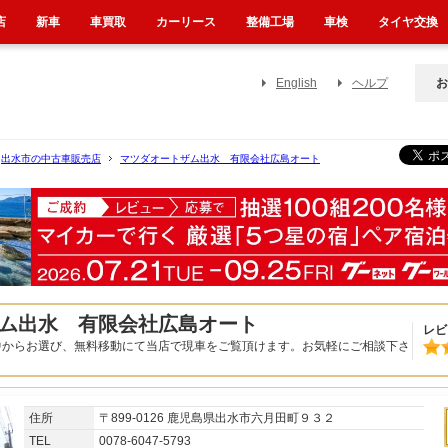
店
新車
車買取
カーリース
整備工場
車検
タイヤ交換
English
ヘルプ
お
出水市の中古車販売店
マツダオートザム出水 有限会社広島オート
ム出水 有限会社広島オート
レビ
中からお選び、無料移動にて当店で現車をご覧頂けます。お気軽にご相談下さ
住所
〒899-0126 鹿児島県出水市六月田町９３２
TEL
0078-6047-5793