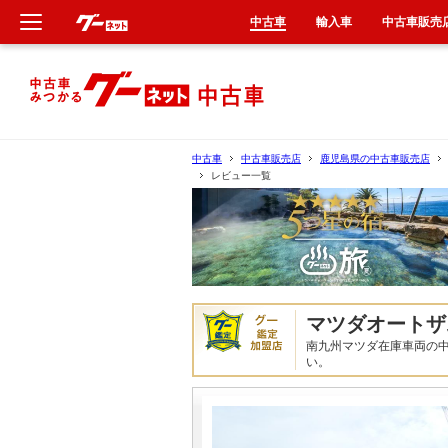
中古車
輸入車
中古車販売
新車
中古車
中古車
中古車販売店
鹿児島県の中古車販売店
レビュー一覧
輸入車
クルマ買取
カーリース
マツダオートザ
タイヤ交換
南九州マツダ在庫車両の
い。
整備工場
車検