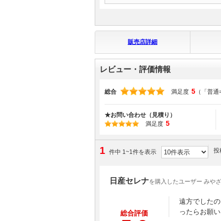
販売店詳細
レビュー・評価情報
5
総合
満足度
（「普通
★お問い合わせ（見積り）
5
満足度
1
投
件中 1~1件を表示
日産セレナ
を購入したユーザー みや
遠方でしたの
ったらお願い
総合評価