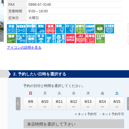
FAX
0996-67-3148
営業時間
9:00～18:00
定休日
火曜日
アイコンの説明を見る
2. 予約したい日時を選択する
予約の日付と時間を選択してください。
日
月
火
水
木
金
土
8/9
8/10
8/11
8/12
8/13
8/14
8/15
○ ネット予約可 - ネット予約不可
来店時間を選択して下さい