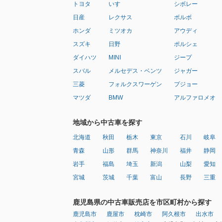
トヨタ
いすゞ
シボレー
日産
レクサス
ボルボ
ホンダ
ミツオカ
アウディ
スズキ
日野
ポルシェ
ダイハツ
MINI
ジープ
スバル
メルセデス・ベンツ
ジャガー
三菱
フォルクスワーゲン
プジョー
マツダ
BMW
アルファロメオ
地域から中古車を探す
北海道
秋田
栃木
東京
石川
岐阜
青森
山形
群馬
神奈川
福井
静岡
岩手
福島
埼玉
新潟
山梨
愛知
宮城
茨城
千葉
富山
長野
三重
鹿児島県の中古車販売店を市区町村から探す
鹿児島市
鹿屋市
枕崎市
阿久根市
出水市