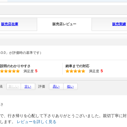
販売店在庫
販売店レビュー
販売実績
=3.0」が評価時の基準です）
説明のわかりやすさ
納車までの対応
5
5
満足度
満足度
稿
新しい
古い
評価
高い
低い
ざき
で、行き帰りを心配して下さりありがとうございました。親切丁寧に対
します。
レビューを詳しく見る