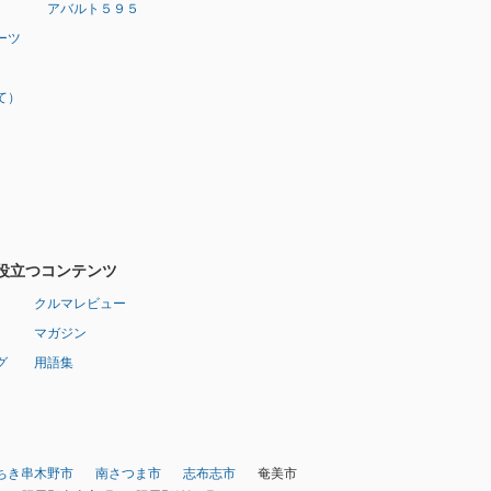
アバルト５９５
ーツ
て）
役立つコンテンツ
クルマレビュー
マガジン
グ
用語集
ちき串木野市
南さつま市
志布志市
奄美市