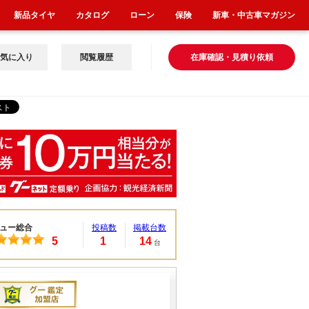
新品タイヤ
カタログ
ローン
保険
新車・中古車マガジン
気に入り
閲覧履歴
在庫確認・見積り依頼
ュー総合
投稿数
掲載台数
5
1
14
台