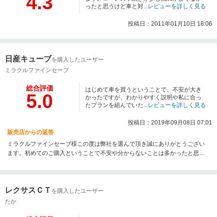
4.3
ったと思うけど車と対...
レビューを詳しく見る
投稿日：2011年01月10日 18:06
日産キューブ
を購入したユーザー
ミラクルファインセーブ
総合評価
はじめて車を買うということで、不安が大き
5.0
かったですが、わかりやすく説明や私に合っ
たプランを組んでいた...
レビューを詳しく見る
投稿日：2019年09月08日 07:01
販売店からの返答
ミラクルファインセーブ様この度は弊社を選んで頂き誠にありがとうござい
ます。初めてのご購入ということで不安や分からないことは多かったと思い
ます。そんな中で私どもがお手伝いをさせて頂けたこと非常にうれしく思っ
ております。今回のお手伝いがファインプレーだったらなおのこと嬉しく思
います。今後ともお手伝いできる事は多々あるかと思いますので、是非遠慮
レクサスＣＴ
なくお申し付けください。
を購入したユーザー
たか