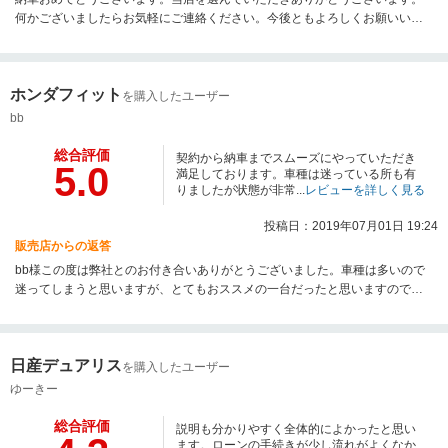
何かございましたらお気軽にご連絡ください。今後ともよろしくお願いいた
します。
ホンダフィット
を購入したユーザー
bb
総合評価
契約から納車までスムーズにやっていただき
5.0
満足しております。車種は迷っている所も有
りましたが状態が非常...
レビューを詳しく見る
投稿日：2019年07月01日 19:24
販売店からの返答
bb様この度は弊社とのお付き合いありがとうございました。車種は多いので
迷ってしまうと思いますが、とてもおススメの一台だったと思いますのでご
満足いただけて非常にうれしく思っております。これから大切に乗っていた
だく際に私共でのメンテナンス等精一杯のお手伝いをさせていただけたらと
思います。今後ともぜひよろしくお願い致します。
日産デュアリス
を購入したユーザー
ゆーきー
総合評価
説明も分かりやすく全体的によかったと思い
ます。ローンの手続きが少し流れがよくなか