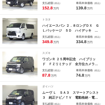
全ボディ 両席エアバック キーレス
支払総額
車両本体価格
(税込)
(税込)
キー スマ－トキー 横滑り防止機
152.8
139.8
万円
万円
能 ＡＵＴＯライト パワーウインド
ー Ａストップ ＳＲＳ パワステ
トヨタ
地デジ バックカメラ付き オートエ
ハイエースバン ２．８ロングＤＸ Ｇ
アコン ＡＢＳ ナビＴＶ
Ｌパッケージ ５Ｄ ハイデッキ Ｄ
インナ イモビライザ 横滑り防止装
支払総額
車両本体価格
(税込)
(税込)
置 地デジ ナビ＆ＴＶ Ｂモニタ
349.8
334.8
万円
万円
ー コーナーセンサー ＥＴＣ メモ
リーナビ パワーウィンドゥ エアコ
スズキ
ン パワーステアリング ＡＢＳ エ
ワゴンＲ ２５周年記念 ハイブリッ
アＢ キーレスエントリーシステム
ド ＦＺリミテッド 全方位カメラ
両スラ
Ｂカメラ パワーウィンドウ メモリ
支払総額
車両本体価格
(税込)
(税込)
ーナビ ＬＥＤヘッドライト 横滑り
87.8
74.8
万円
万円
防止装置 エアバッグ エアコン ス
マートキー パワステ ナビＴＶ Ａ
ダイハツ
ＢＳ エコアイドル オートＬＥＤ
ムーヴ Ｌ ＳＡ３ スマートアシスト
キーフリーシステム 電動ミラー
３ 純正ナビ／ＴＶ 電動格納・電動
ミラー ＶＳＣ ｉ－ＳＴＯＰ 盗難
支払総額
車両本体価格
(税込)
(税込)