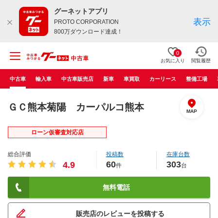
グーネットアプリ
表示
PROTO CORPORATION
800万ダウンロード達成！
0
お気に入り
閲覧履歴
中古車
輸入車
中古車販売店
新車
車買取
カーリース
整備工場
ＧＣ熊本菊陽 カーパルコ熊本
MAP
ローン仮審査対応店
総合評価
投稿数
在庫台数
60
303
4.9
件
台
無料電話
販売店のレビューを投稿する