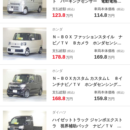
ト パーキングセンサー 電動電格ミ
ラー キーレスエントリーシステム
支払総額
車両本体価格
(税込)
(税込)
両席エアバック ＰＷ ソナー エア
123.8
114.8
万円
万円
バック オートエアコン セキュリテ
ィーアラーム 横滑防止装置 ＡＢ
ホンダ
Ｓ パワーステアリング 衝突安全ボ
Ｎ－ＢＯＸ ファッションスタイル ナ
ディ オートライト
ビ／ＴＶ Ｂカメラ ホンダセンシン
グ 地デジチューナー Ｗパワスラ
支払総額
車両本体価格
(税込)
(税込)
追突軽減ブレーキ パワーウィンド
178.8
169.8
万円
万円
ウ キーレス パワステ バックモニ
ター フルオートエアコン ＶＳＡ
ホンダ
ＬＥＤランプ クルコン オートハイ
Ｎ－ＢＯＸカスタム カスタムＬ ８イ
ビーム 電動格納ドアミラー ＡＢＳ
ンチナビ／ＴＶ ホンダセンシング
８インチナビ／フルセグＴＶ バック
支払総額
車両本体価格
(税込)
(税込)
カメラ ホンダセンシング 両側パワ
168.8
159.8
万円
万円
ースライド アダプティブクルコン
シートヒーター プラズマクラスター
ダイハツ
オートエアコン ＬＥＤオートライト
ハイゼットトラック ジャンボエクスト
＆フォグ オートハイビーム
ラ 視界補助パック ナビ／ＴＶ 安