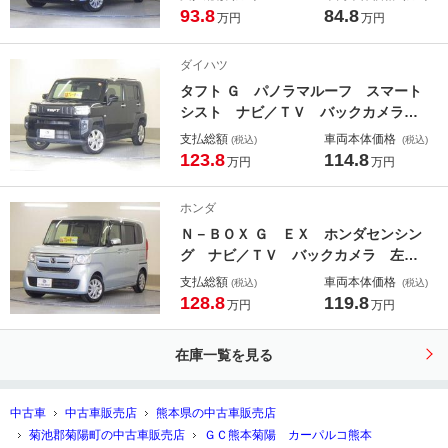
防止 キーレスエントリーシステム
93.8
84.8
万円
万円
Ｗエアバッグ ハイビームアシスト
ワンセグＴＶ ＥＴＣ ナビＴＶ エ
ダイハツ
アコン メモリーナビ ＡＢＳ パワ
タフト Ｇ パノラマルーフ スマート
ーウィンドウ
シスト ナビ／ＴＶ バックカメラ
前後ブレーキサポート コーナーセン
支払総額
車両本体価格
(税込)
(税込)
サー付き フルセグ地デジ ナビＴ
123.8
114.8
万円
万円
Ｖ オートＬＥＤ ＵＳＢ入力 運転
席シートヒーター ＬＥＤ ＥＴＣ
ホンダ
サイドエアバッグ １オーナー バッ
Ｎ－ＢＯＸ Ｇ ＥＸ ホンダセンシン
クカメラ 寒冷地仕様車 パワステ
グ ナビ／ＴＶ バックカメラ 左パ
ワースライドドア パワーウインド
支払総額
車両本体価格
(税込)
(税込)
ウ 電動格納ドアミラー 衝突軽減
128.8
119.8
万円
万円
オートマチックハイビーム 衝突安全
ボディ フルセグＴＶ Ｂモニ メモ
在庫一覧を見る
リーナビ ＬＥＤ エアバッグ キー
レススタート ＥＴＣ ＵＳＢ
中古車
中古車販売店
熊本県の中古車販売店
菊池郡菊陽町の中古車販売店
ＧＣ熊本菊陽 カーパルコ熊本