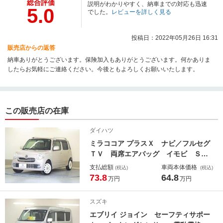
総合評価
説明がわかりやすく、納車までの対応も迅速
5.0
でした。
レビューを詳しく見る
投稿日：2022年05月26日 16:31
販売店からの返答
納車ありがとうございます。保険加入もありがとうございます。何かありま
したらお気軽にご連絡ください。今後ともよろしくお願いいたします。
この販売店の在庫
ダイハツ
ミラココア プラスＸ ナビ／フルセグ
ＴＶ 両席エアバッグ イモビ ＳＤ
ナビゲーション 格納ミラー パワー
支払総額
車両本体価格
(税込)
(税込)
ウインド キーレススタート ヘッド
73.8
64.8
万円
万円
ライトＬＥＤ ナビ＆ＴＶ エアＢ
フルオートエアコン 地デジテレビ
スズキ
パワステ 衝突安全ボディ ＡＢＳ
エブリイ ジョイン セーフティサポー