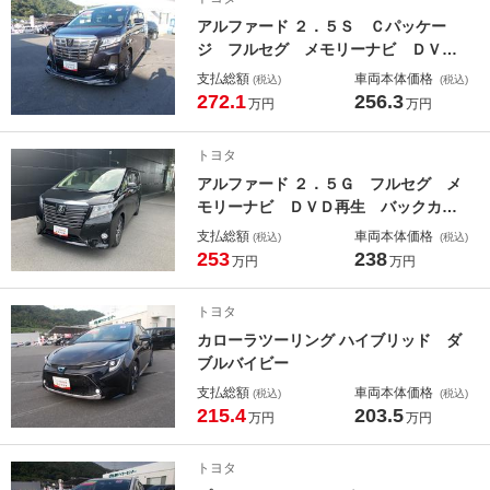
ー 記録簿
アルファード ２．５Ｓ Ｃパッケー
ジ フルセグ メモリーナビ ＤＶＤ
再生 後席モニター バックカメラ
支払総額
車両本体価格
(税込)
(税込)
ＥＴＣ 両側電動スライド ＬＥＤヘ
272.1
256.3
万円
万円
ッドランプ 乗車定員７人 ３列シー
ト ワンオーナー フルエアロ 記録
トヨタ
簿
アルファード ２．５Ｇ フルセグ メ
モリーナビ ＤＶＤ再生 バックカメ
ラ ＥＴＣ ドラレコ 両側電動スラ
支払総額
車両本体価格
(税込)
(税込)
イド ＬＥＤヘッドランプ 乗車定員
253
238
万円
万円
８人 ３列シート ワンオーナー
トヨタ
カローラツーリング ハイブリッド ダ
ブルバイビー
支払総額
車両本体価格
(税込)
(税込)
215.4
203.5
万円
万円
トヨタ