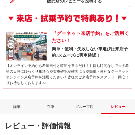
販売店のレビューを投稿する
『グーネット来店予約』をご活用く
ださい！
簡単・便利・失敗しない車選びは来店予
約♪スムーズに実車確認！
【オンライン予約から希望日付と時間を選ぶだけ！】待ち時間なしで☆彡希
望の日時にゆっくり相談☆彡実車確認が確実に☆彡簡単・便利なグーネット
オンライン来店予約を活用ください！皆様のご来店予約をスタッフ一同心よ
りお待ちしております♪♪
詳細
在庫
グループ店
レビュー
レビュー・評価情報