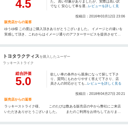
4.5
た。 高い印象がありましたが、実際は高い訳
でなく 安心して車を選...
レビューを詳しく見
る
投稿日：2016年03月12日 23:06
販売店からの返答
ゆうゆ様 この度はご購入頂きありがとうございました。 イメージとの違いを
実感して頂き、これからはイメージ通りのアフターサービスを提供させて頂
きたいと思っております。 今後とも、末永いお付き合いを宜しくお願い申し
上げます。
トヨタラクティス
を購入したユーザー
ラッキーストライク
総合評価
欲しい車の条件から親身になって探して下さ
5.0
り、質問にもわかりやすく答えて下さり、店
員さんの対応がとても...
レビューを詳しく見る
投稿日：2018年04月27日 20:21
販売店からの返答
ラッキーストライク様、 このたびは数ある販売店の中から弊社にご来店
いただきありがとうございました。 またのご利用をお待ちしておりま
す。 スタ
ッフ一同