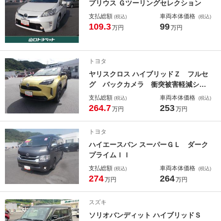
プリウス Ｇツーリングセレクション
支払総額
車両本体価格
(税込)
(税込)
109.3
99
万円
万円
トヨタ
ヤリスクロス ハイブリッドＺ フルセ
グ バックカメラ 衝突被害軽減シス
テム ＥＴＣ ドラレコ ＬＥＤヘッ
支払総額
車両本体価格
(税込)
(税込)
ドランプ ワンオーナー
264.7
253
万円
万円
トヨタ
ハイエースバン スーパーＧＬ ダーク
プライムＩＩ
支払総額
車両本体価格
(税込)
(税込)
274
264
万円
万円
スズキ
ソリオバンディット ハイブリッドＳ