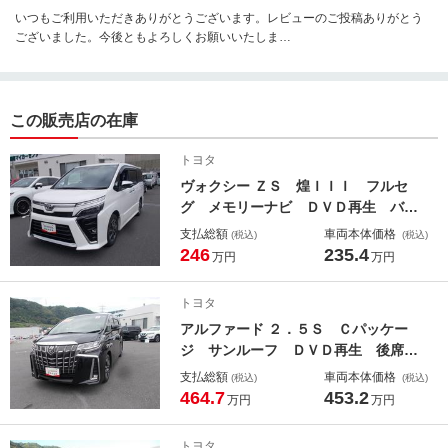
いつもご利用いただきありがとうございます。レビューのご投稿ありがとう
ございました。今後ともよろしくお願いいたしま
す。 スタッフ一同
この販売店の在庫
トヨタ
ヴォクシー ＺＳ 煌ＩＩＩ フルセ
グ メモリーナビ ＤＶＤ再生 バッ
クカメラ 衝突被害軽減システム Ｅ
支払総額
車両本体価格
(税込)
(税込)
ＴＣ 両側電動スライド ＬＥＤヘッ
246
235.4
万円
万円
ドランプ ウオークスルー 乗車定員
７人 ３列シート ワンオーナー ア
トヨタ
イドリングストップ
アルファード ２．５Ｓ Ｃパッケー
ジ サンルーフ ＤＶＤ再生 後席モ
ニター バックカメラ 衝突被害軽減
支払総額
車両本体価格
(税込)
(税込)
システム ＥＴＣ ドラレコ 両側電
464.7
453.2
万円
万円
動スライド ＬＥＤヘッドランプ 乗
車定員７人 ３列シート ワンオーナ
トヨタ