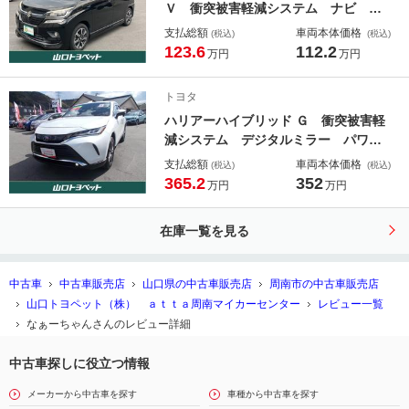
Ｖ 衝突被害軽減システム ナビ バ
ックモニター ＥＴＣ シートヒータ
支払総額
車両本体価格
(税込)
(税込)
ー
123.6
112.2
万円
万円
トヨタ
ハリアーハイブリッド Ｇ 衝突被害軽
減システム デジタルミラー パワー
バックドア
支払総額
車両本体価格
(税込)
(税込)
365.2
352
万円
万円
在庫一覧を見る
中古車
中古車販売店
山口県の中古車販売店
周南市の中古車販売店
山口トヨペット（株） ａｔｔａ周南マイカーセンター
レビュー一覧
なぁーちゃんさんのレビュー詳細
中古車探しに役立つ情報
メーカーから中古車を探す
車種から中古車を探す