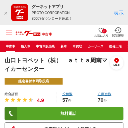
グーネットアプリ
表示
PROTO CORPORATION
800万ダウンロード達成！
0
お気に入り
閲覧履歴
中古車
輸入車
中古車販売店
新車
車買取
カーリース
整備工場
山口トヨペット（株） ａｔｔａ周南マ
MAP
イカーセンター
鑑定書付車両取扱店
総合評価
投稿数
在庫台数
57
70
4.9
件
台
無料電話