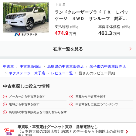
トヨタ
ランドクルーザープラド ＴＸ Ｌパッ
ケージ ４ＷＤ サンルーフ 純正９
型ナビ 全周囲カメラ 衝突被害軽減
支払総額
車両本体価格
(税込)
(税込)
システム レーダークルーズ 禁煙
474.9
461.3
万円
万円
車 レザーシート 前席シートエアコ
ン ドラレコ ＬＥＤヘッド ルーフ
在庫一覧を見る
レール ＥＴＣ２．０
中古車
中古車販売店
鳥取県の中古車販売店
米子市の中古車販売店
ネクステージ 米子店
レビュー一覧
昌さんのレビュー詳細
中古車探しに役立つ情報
メーカーから中古車を探す
車種から中古車を探す
地域から中古車を探す
中古車探しに役立つコンテンツ
鳥取県の中古車販売店を市区町村から探す
車買取・車査定はグーネット買取 営業電話なし
【日本最大級の加盟店数】約30万のデータから予想以上の高額査