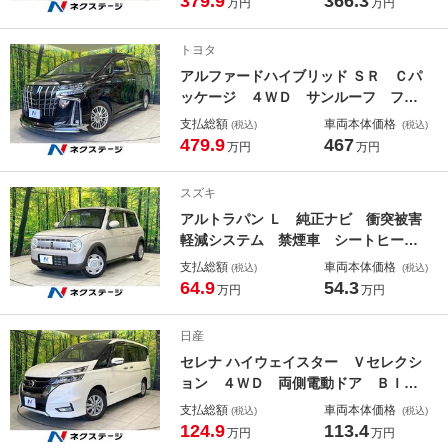
379.9
366.3
万円
万円
ゲート ハーフレザーシート コーナ
ーセンサー スマートキー ＬＥＤヘ
トヨタ
ッド ＥＴＣ２．０ 純正１８インチ
アルファードハイブリッド ＳＲ Ｃパ
アルミ
ッケージ ４ＷＤ サンルーフ フル
エアロ 両側電動ドア 純正９型ナ
支払総額
車両本体価格
(税込)
(税込)
ビ 後席モニター 全周囲カメラ Ｊ
479.9
467
万円
万円
ＢＬサウンド 衝突被害軽減システ
ム レーダークルーズ 禁煙車 電動
スズキ
リアゲート レザーシート 前席シー
アルトラパン Ｌ 純正ナビ 衝突被害
トエアコン
軽減システム 禁煙車 シートヒータ
ー ドラレコ コーナーセンサー ス
支払総額
車両本体価格
(税込)
(税込)
マートキー ビルトインＥＴＣ Ｂｌ
64.9
54.3
万円
万円
ｕｅｔｏｏｔｈ ＣＤ ＤＶＤ再生
地デジ
日産
セレナ ハイウェイスター Ｖセレクシ
ョン ４ＷＤ 両側電動ドア ＢＩＧ
－Ｘ９型ナビ 全周囲カメラ 衝突被
支払総額
車両本体価格
(税込)
(税込)
害軽減システム レーダークルーズ
124.9
113.4
万円
万円
禁煙車 ドラレコ コーナーセンサ