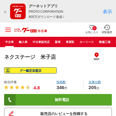
グーネットアプリ
表示
PROTO CORPORATION
800万ダウンロード達成！
0
お気に入り
閲覧履歴
中古車
輸入車
中古車販売店
新車
車買取
カーリース
整備工場
ネクステージ 米子店
MAP
グー鑑定加盟店
総合評価
投稿数
在庫台数
346
205
4.8
件
台
無料電話
販売店のレビューを投稿する