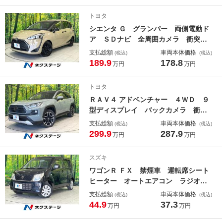
ー スマートキー ＬＥＤヘッド ビ
トヨタ
ルトインＥＴＣ 純正１５インチアル
シエンタ Ｇ グランパー 両側電動ド
ミ
ア ＳＤナビ 全周囲カメラ 衝突被
害軽減システム 禁煙車 ドラレコ
支払総額
車両本体価格
(税込)
(税込)
スマートキー ＥＴＣ オートハイビ
189.9
178.8
万円
万円
ーム 車線逸脱警報 オートライト
オートエアコン Ｂｌｕｅｔｏｏｔ
トヨタ
ｈ ＣＤ ＤＶＤ再生
ＲＡＶ４ アドベンチャー ４ＷＤ ９
型ディスプレイ バックカメラ 衝突
被害軽減システム レーダークルー
支払総額
車両本体価格
(税込)
(税込)
ズ 禁煙車 パワーシート コーナー
299.9
287.9
万円
万円
センサー ＬＥＤヘッド ルーフレー
ル 純正１７インチアルミ オートハ
スズキ
イビーム 車線逸脱警報
ワゴンＲ ＦＸ 禁煙車 運転席シート
ヒーター オートエアコン ラジオ
ＣＤ アイドリングストップ プライ
支払総額
車両本体価格
(税込)
(税込)
バシーガラス 盗難防止措置 電動格
44.9
37.3
万円
万円
納ミラー ドアバイザー