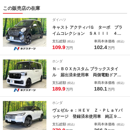
この販売店の在庫
ダイハツ
キャスト アクティバＧ ターボ プラ
イムコレクション ＳＡＩＩＩ ４Ｗ
Ｄ ＳＤナビ バックカメラ 衝突被
支払総額
車両本体価格
(税込)
(税込)
害軽減システム 禁煙車 ハーフレザ
109.9
102.4
万円
万円
ーシート コーナーセンサー スマー
トキー ＬＥＤヘッド ＥＴＣ 純正
ホンダ
１５インチアルミ オートハイビー
Ｎ－ＢＯＸカスタム ブラックスタイ
ム 車線逸脱警報
ル 届出済未使用車 両側電動ドア
バックカメラ 衝突被害軽減システ
支払総額
車両本体価格
(税込)
(税込)
ム レーダークルーズ コーナーセン
189.9
180.1
万円
万円
サー スマートキー ＬＥＤヘッド
純正１４インチアルミ オートハイビ
ホンダ
ーム 車線逸脱警報 オートライト
ヴェゼル ｅ：ＨＥＶ Ｚ・ＰＬａＹパ
ッケージ 登録済未使用車 純正９型
ナビ 全周囲カメラ 衝突被害軽減シ
支払総額
車両本体価格
(税込)
(税込)
ステム レーダークルーズ 電動リア