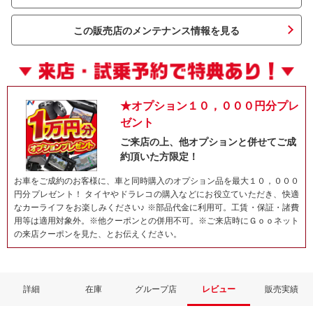
この販売店のメンテナンス情報を見る
★オプション１０，０００円分プレ
ゼント
ご来店の上、他オプションと併せてご成
約頂いた方限定！
ネット予約でキャンペーンに応募しよ
お車をご成約のお客様に、車と同時購入のオプション品を最大１０，０００
円分プレゼント！ タイヤやドラレコの購入などにお役立ていただき、快適
なカーライフをお楽しみください♪ ※部品代金に利用可。工賃・保証・諸費
用等は適用対象外。※他クーポンとの併用不可。※ご来店時にＧｏｏネット
の来店クーポンを見た、とお伝えください。
詳細
在庫
グループ店
レビュー
販売実績