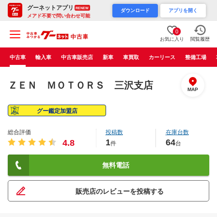
グーネットアプリ
RENEW
ダウンロード
アプリを開く
メアド不要で問い合わせ可能
0
お気に入り
閲覧履歴
中古車
輸入車
中古車販売店
新車
車買取
カーリース
整備工場
ＺＥＮ ＭＯＴＯＲＳ 三沢支店
MAP
グー鑑定加盟店
総合評価
投稿数
在庫台数
1
64
4.8
件
台
無料電話
販売店のレビューを投稿する