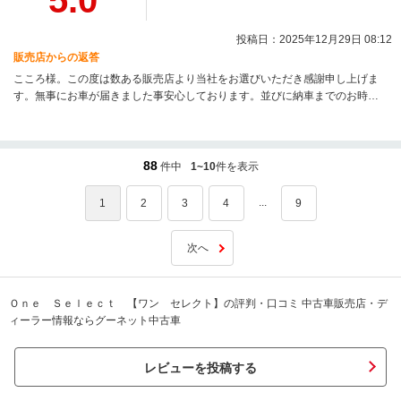
5.0
投稿日：2025年12月29日 08:12
販売店からの返答
こころ様。この度は数ある販売店より当社をお選びいただき感謝申し上げま
す。無事にお車が届きました事安心しております。並びに納車までのお時間
を有してしまった事誠に申し訳ございません。遠方ではございますが、今後
ともお届けできる知識等を最大限に生かしアフターサービスに努めて参りま
す。今後とも是非宜しくお願い申し上げます。静岡に行く際には是非お立ち
寄りさせて頂きます。この度は誠に有難うございました。スタッフ一同。
88
件中
1~10
件を表示
...
1
2
3
4
9
次へ
Ｏｎｅ Ｓｅｌｅｃｔ 【ワン セレクト】の評判・口コミ 中古車販売店・デ
ィーラー情報ならグーネット中古車
レビューを投稿する