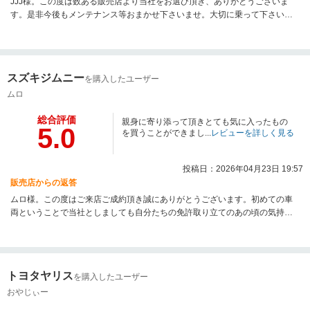
JJJ様。この度は数ある販売店より当社をお選び頂き、ありがとうございま
す。是非今後もメンテナンス等おまかせ下さいませ。大切に乗って下さいま
せ。ワンセレクトスタッフ一同。
スズキジムニー
を購入したユーザー
ムロ
総合評価
親身に寄り添って頂きとても気に入ったもの
5.0
を買うことができまし...
レビューを詳しく見る
投稿日：2026年04月23日 19:57
販売店からの返答
ムロ様。この度はご来店ご成約頂き誠にありがとうございます。初めての車
両ということで当社としましても自分たちの免許取り立てのあの頃の気持ち
を思い出しております。大切に乗っていただけるよう当社もサポートさせて
いただきます。今後とも宜しくお願い申し上げます。ワンセレクト スタッ
フ一同。
トヨタヤリス
を購入したユーザー
おやじぃー