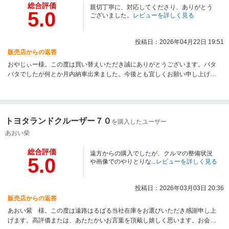
総合評価
親切丁寧に、対応してくださり、ありがとう
5.0
ございました。
レビューを詳しく見る
投稿日：2026年04月22日 19:51
販売店からの返答
おやじぃー様。この度は買い替えいただき誠にありがとうございます。バタ
バタでしたが何とか月内納車出来ました。今後とも宜しくお願い申し上げま
す。ワンセレクト スタッフ一同。
トヨタランドクルーザー７０
を購入したユーザー
あおい柴
総合評価
遠方からの購入でしたが、クルマの整備状況
5.0
や画像でのやりとりな...
レビューを詳しく見る
投稿日：2026年03月03日 20:36
販売店からの返答
あおい紫 様。この度は遠路はるばる当社在庫をお選びいただき感謝申し上
げます。高評価または、あたたかいお言葉を頂戴し嬉しく思います。お会い