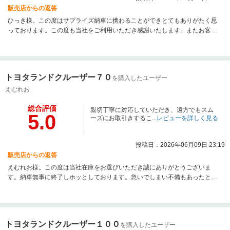
販売店からの返答
ひっき様。この度はサプライズ納車に携わることができとてもありがたく思
っております。この度も当社をご利用いただき感謝いたします。またお客様
のご紹介等々本当にありがとうございます。次回はひっき様の車検も控えて
おりますので是非宜しくお願い申し上げます。今後とも宜しくお願い申し上
げます。ワンセレクト スタッフ一同。
トヨタランドクルーザー７０
を購入したユーザー
えむれお
総合評価
親切丁寧に対応していただき、遠方でもスム
5.0
ーズにお取引きするこ...
レビューを詳しく見る
投稿日：2026年06月09日 23:19
販売店からの返答
えむれお様。この度は当社在庫をお選びいただき誠にありがとうございま
す。納車無事に終了しホッとしております。急いでしまい不備もあったと思
いますが今後とも当社が分かり範囲でサポートさせていただきます。今後と
も宜しくお願い申し上げます。ワンセレクトスタッフ一同。
トヨタランドクルーザー１００
を購入したユーザー