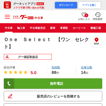
グーネットアプリ
RENEW
ダウンロード
アプリを開く
メアド不要で問い合わせ可能
0
お気に入り
閲覧履歴
中古車
輸入車
中古車販売店
新車
車買取
カーリース
整備工場
Ｏｎｅ Ｓｅｌｅｃｔ 【ワン セレク
MAP
ト】
グー保証取扱店
総合評価
投稿数
在庫台数
88
14
5.0
件
台
無料電話
販売店のレビューを投稿する