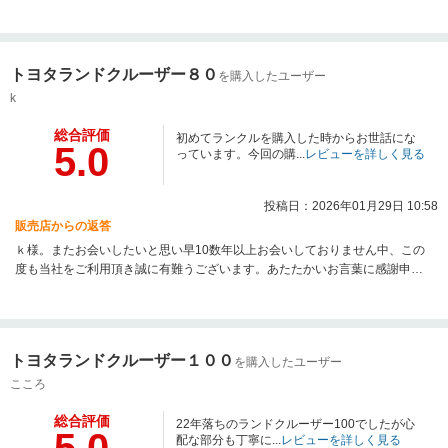
できる日を心待ちにしておりました。ご都合上、陸送納車という形になり残
念な気持ちもありましたがぜひお仕事等にて宮城にお越しの際にはお立ち寄
り下さいませ。数か月お待たせしまして申し訳ございませんでした。今後と
も末永くお付き合いいただけますようお願い申し上げます。
トヨタランドクルーザー８０
を購入したユーザー
k
総合評価
初めてランクルを購入した時からお世話にな
5.0
っています。今回の購...
レビューを詳しく見る
投稿日：2026年01月29日 10:58
販売店からの返答
ｋ様。またお会いしたいと思い早10数年以上お会いしておりません中、この
度も当社をご利用頂き誠に有難うございます。あたたかいお言葉に感謝申し
上げます。これからも限界はありますが夫婦共々アフターも頑張って参りま
す。80ちゃんに乗って頂いているk様を想像すると、とても様に合う気がしま
す。楽しいより不安な点が多いランクルちゃんですが末永くそして大切に乗
って下さい。SにDそして次は・・・・・・・・。？？？ 80のミドルネーム
トヨタランドクルーザー１００
を購入したユーザー
楽しみにしてます。
こころ
総合評価
22年落ちのランドクルーザー100でしたが心
配な部分も丁寧に...
レビューを詳しく見る