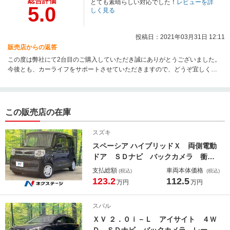
総合評価
とても素晴らしい対応でした！
レビューを詳
5.0
しく見る
投稿日：2021年03月31日 12:11
販売店からの返答
この度は弊社にて2台目のご購入していただき誠にありがとうございました。
今後とも、カーライフをサポートさせていただきますので、どうぞ宜しくお
願い致します。
この販売店の在庫
スズキ
スペーシア ハイブリッドＸ 両側電動
ドア ＳＤナビ バックカメラ 衝突
被害軽減システム 禁煙車 シートヒ
支払総額
車両本体価格
(税込)
(税込)
ーター ドラレコ コーナーセンサ
123.2
112.5
万円
万円
ー スマートキー ＥＴＣ オートラ
イト オートエアコン Ｂｌｕｅｔｏ
スバル
ｏｔｈ ＣＤ
ＸＶ ２．０ｉ－Ｌ アイサイト ４Ｗ
Ｄ ＳＤナビ バックカメラ レーダ