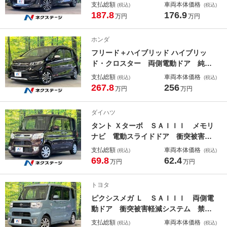
被害軽減システム レーダークルー
支払総額
車両本体価格
(税込)
(税込)
ズ 禁煙車 ドラレコ コーナーセン
187.8
176.9
万円
万円
サー スマートキー ＬＥＤヘッド
ビルトインＥＴＣ 純正１５インチア
ホンダ
ルミ オートライト
フリード＋ハイブリッド ハイブリッ
ド・クロスター 両側電動ドア 純正
ＳＤナビ バックカメラ 衝突被害軽
支払総額
車両本体価格
(税込)
(税込)
減システム 禁煙車 ハーフレザーシ
267.8
256
万円
万円
ート コーナーセンサー スマートキ
ー ＬＥＤヘッド ビルトインＥＴ
ダイハツ
Ｃ 純正１５インチアルミ 車線逸脱
タント Ｘターボ ＳＡＩＩＩ メモリ
警報
ナビ 電動スライドドア 衝突被害軽
減システム 禁煙車 シートヒータ
支払総額
車両本体価格
(税込)
(税込)
ー スマートキー ＥＴＣ オートハ
69.8
62.4
万円
万円
イビーム オートライト オートエア
コン
トヨタ
ピクシスメガ Ｌ ＳＡＩＩＩ 両側電
動ドア 衝突被害軽減システム 禁煙
車 ドラレコ スマートキー 純正１
支払総額
車両本体価格
(税込)
(税込)