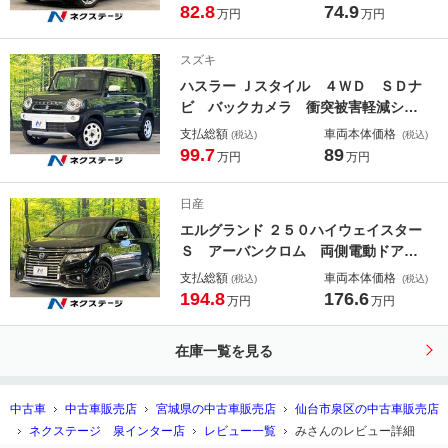
４インチアルミ オートライト オー
82.8
74.9
万円
万円
トエアコン ＣＤ
スズキ
ハスラー Ｊスタイル ４ＷＤ ＳＤナ
ビ バックカメラ 衝突被害軽減シス
テム 禁煙車 スマートキー ＨＩＤ
支払総額
車両本体価格
(税込)
(税込)
ヘッド ＥＴＣ オートエアコン Ｃ
99.7
89
万円
万円
Ｄ ＤＶＤ再生 フルセグ ＬＥＤフ
ォグ パワーウィンドウ 電動格納ド
日産
アミラー
エルグランド ２５０ハイウェイスター
Ｓ アーバンクロム 両側電動ドア
後席モニター 全周囲カメラ 衝突被
支払総額
車両本体価格
(税込)
(税込)
害軽減システム レーダークルーズ
194.8
176.6
万円
万円
禁煙車 ハーフレザーシート コーナ
ーセンサー スマートキー ＬＥＤヘ
在庫一覧を見る
ッド ビルトインＥＴＣ 純正１８イ
ンチアルミ
中古車
中古車販売店
宮城県の中古車販売店
仙台市泉区の中古車販売店
ネクステージ 泉インター店
レビュー一覧
みさんのレビュー詳細