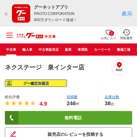
グーネットアプリ
表示
PROTO CORPORATION
800万ダウンロード達成！
0
お気に入り
閲覧履歴
中古車
輸入車
中古車販売店
新車
車買取
カーリース
整備工場
ネクステージ 泉インター店
MAP
グー鑑定加盟店
総合評価
投稿数
在庫台数
246
38
4.9
件
台
無料電話
販売店のレビューを投稿する