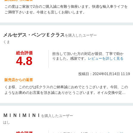
この度はご家族で2台のご購入誠に有難う御座います。快適な輸入車ライフを
ご満喫下さいませ。今後とも宜しくお願いします。
メルセデス・ベンツＥクラス
を購入したユーザー
くま
総合評価
担当して頂いた方の対応が親切、丁寧で助か
4.8
りました。感謝です。
レビューを詳しく見る
投稿日：2024年01月14日 11:19
販売店からの返答
くま様、このたびはEクラスのご納車誠におめでとうございます。今回、この
ようなお褒めのお言葉を頂き誠にありがとうございます。オイル交換や定期
点検、車検など今後とも長いお付き合いになると思います。お気軽にお店に
も遊びに来てください♪それではくま様、楽しい輸入車ライフをお楽しみくだ
さい♪このたびは誠にありがとうございました。
ＭＩＮＩＭＩＮＩ
を購入したユーザー
はし