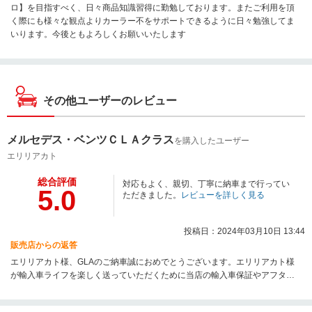
ロ】を目指すべく、日々商品知識習得に勤勉しております。またご利用を頂
く際にも様々な観点よりカーラー不をサポートできるように日々勉強してま
いります。今後ともよろしくお願いいたします
その他ユーザーのレビュー
メルセデス・ベンツＣＬＡクラス
を購入したユーザー
エリリアカト
総合評価
対応もよく、親切、丁寧に納車まで行ってい
5.0
ただきました。
レビューを詳しく見る
投稿日：2024年03月10日 13:44
販売店からの返答
エリリアカト様、GLAのご納車誠におめでとうございます。エリリアカト様
が輸入車ライフを楽しく送っていただくために当店の輸入車保証やアフター
サービスで今後ともしっかり面倒見させていただきます！オイル交換や定期
点検などお気軽にお店に遊びに来てください♪それではエリリアカト様、輸入