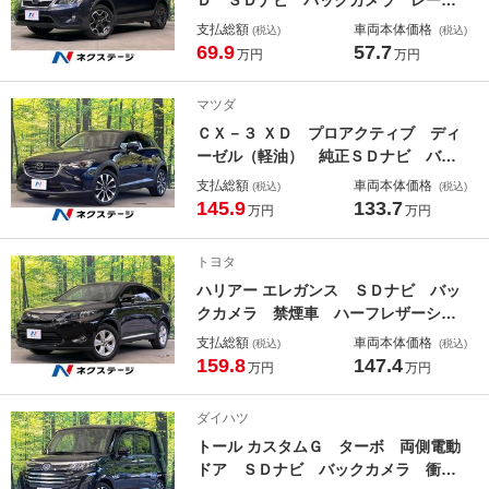
ークルーズ 禁煙車 スマートキー
支払総額
車両本体価格
(税込)
(税込)
ＨＩＤヘッド ＥＴＣ 純正１７イン
69.9
57.7
万円
万円
チアルミ デュアルエアコン Ｂｌｕ
ｅｔｏｏｔｈ ＣＤ フルセグ 革巻
マツダ
きステアリング
ＣＸ－３ ＸＤ プロアクティブ ディ
ーゼル（軽油） 純正ＳＤナビ バッ
クカメラ 衝突被害軽減システム レ
支払総額
車両本体価格
(税込)
(税込)
ーダークルーズ 禁煙車 ハーフレザ
145.9
133.7
万円
万円
ーシート コーナーセンサー スマー
トキー ＬＥＤヘッド ＥＴＣ 純正
トヨタ
１８インチアルミ
ハリアー エレガンス ＳＤナビ バッ
クカメラ 禁煙車 ハーフレザーシー
ト パワーシート コーナーセンサ
支払総額
車両本体価格
(税込)
(税込)
ー スマートキー ＬＥＤヘッド ビ
159.8
147.4
万円
万円
ルトインＥＴＣ クルコン 純正１７
インチアルミ オートライト デュア
ダイハツ
ルエアコン
トール カスタムＧ ターボ 両側電動
ドア ＳＤナビ バックカメラ 衝突