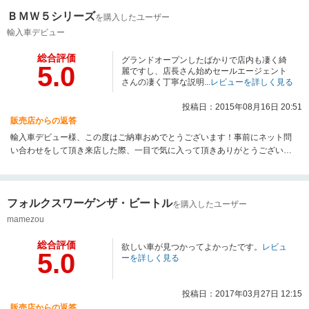
車ライフをお楽しみください♪このたびは誠にありがとうございました。
ＢＭＷ５シリーズ
を購入したユーザー
輸入車デビュー
総合評価
グランドオープンしたばかりで店内も凄く綺
5.0
麗ですし、店長さん始めセールエージェント
さんの凄く丁寧な説明...
レビューを詳しく見る
投稿日：2015年08月16日 20:51
販売店からの返答
輸入車デビュー様、この度はご納車おめでとうございます！事前にネット問
い合わせをして頂き来店した際、一目で気に入って頂きありがとうございま
した！納車の際は差し入れまで頂き誠にありがとうございました！スタッフ
みんなでおいしく頂きましたよ♪この度は、店舗やスタッフ共々このようなお
褒めのお言葉を頂き大変うれしく思います！今後ともお車の点検や車検など
フォルクスワーゲンザ・ビートル
長いお付き合いになると思いますのでよろしくお願いいたします。それでは
を購入したユーザー
輸入車デビュー様これからの輸入車ライフをお楽しみください♪この度は誠に
mamezou
ありがとうございました！
総合評価
欲しい車が見つかってよかったです。
レビュ
5.0
ーを詳しく見る
投稿日：2017年03月27日 12:15
販売店からの返答