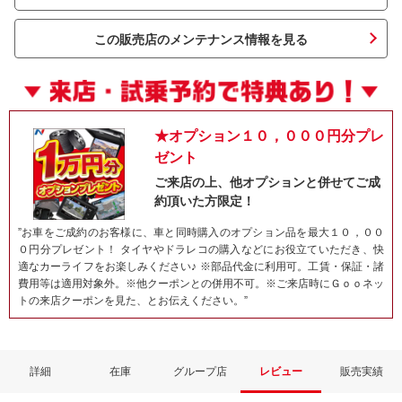
この販売店のメンテナンス情報を見る
★オプション１０，０００円分プレ
ゼント
ご来店の上、他オプションと併せてご成
約頂いた方限定！
ネット予約でキャンペーンに応募しよ
”お車をご成約のお客様に、車と同時購入のオプション品を最大１０，００
０円分プレゼント！ タイヤやドラレコの購入などにお役立ていただき、快
適なカーライフをお楽しみください♪ ※部品代金に利用可。工賃・保証・諸
費用等は適用対象外。※他クーポンとの併用不可。※ご来店時にＧｏｏネッ
トの来店クーポンを見た、とお伝えください。”
詳細
在庫
グループ店
レビュー
販売実績