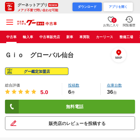
グーネットアプリ
RENEW
ダウンロード
アプリを開く
メアド不要で問い合わせ可能
0
お気に入り
閲覧履歴
中古車
輸入車
中古車販売店
新車
車買取
カーリース
整備工場
Ｇｉｏ グローバル仙台
MAP
グー鑑定加盟店
総合評価
投稿数
在庫台数
6
36
5.0
件
台
無料電話
販売店のレビューを投稿する