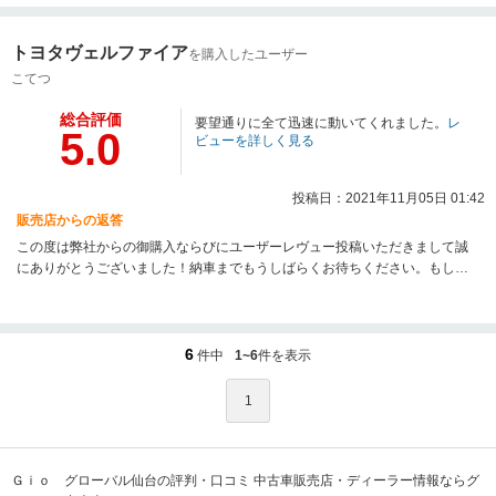
たします。
トヨタヴェルファイア
を購入したユーザー
こてつ
総合評価
要望通りに全て迅速に動いてくれました。
レ
5.0
ビューを詳しく見る
投稿日：2021年11月05日 01:42
販売店からの返答
この度は弊社からの御購入ならびにユーザーレヴュー投稿いただきまして誠
にありがとうございました！納車までもうしばらくお待ちください。もし納
車までに気になる点等ございましたら何なりとお申し付け下さい。出来る限
りの対応をさせていただきたいと思っておりますので、どうぞ弊社をよろし
くお願いします。
6
件中
1~6
件を表示
1
Ｇｉｏ グローバル仙台の評判・口コミ 中古車販売店・ディーラー情報ならグ