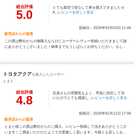
総合評価
とても親切で安心して車を購入できました☺
5.0
A...
レビューを詳しく見る
投稿日：2026年03月03日 11:46
販売店からの返答
この度は弊社からの御購入ならびにユーザーレヴュー投稿いただきまして誠
にありがとうございました！納車までもうしばらくお待ちください。もし納
車までに気になる点等ございましたら何なりとお申し付け下さい。出来る限
りの対応をさせていただきたいと思っておりますので、どうぞ弊社をよろし
くお願いします。
トヨタアクア
を購入したユーザー
とまと
総合評価
店員さんの雰囲気もよく、早急に対応して頂
4.8
いたのでとても感謝し...
レビューを詳しく見る
投稿日：2026年02月11日 17:06
販売店からの返答
とまと様この度は弊社からのご購入、レビュー投稿して頂きありがとうござ
います！ご満足いただけたようで大変嬉しく思います。今後とも宜しくお願