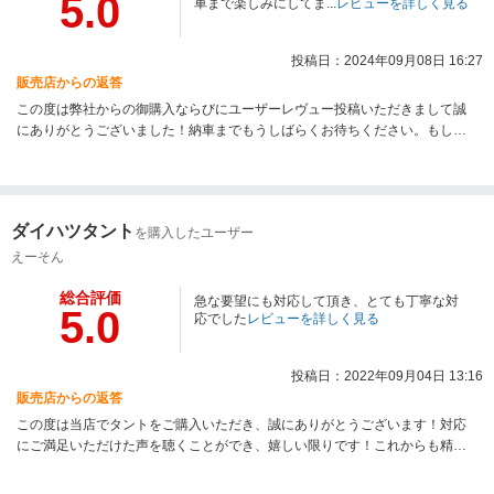
5.0
車まで楽しみにしてま...
レビューを詳しく見る
投稿日：2024年09月08日 16:27
販売店からの返答
この度は弊社からの御購入ならびにユーザーレヴュー投稿いただきまして誠
にありがとうございました！納車までもうしばらくお待ちください。もし納
車までに気になる点等ございましたら何なりとお申し付け下さい。出来る限
りの対応をさせていただきたいと思っておりますので、どうぞ弊社をよろし
くお願いします。
ダイハツタント
を購入したユーザー
えーそん
総合評価
急な要望にも対応して頂き、とても丁寧な対
5.0
応でした
レビューを詳しく見る
投稿日：2022年09月04日 13:16
販売店からの返答
この度は当店でタントをご購入いただき、誠にありがとうございます！対応
にご満足いただけた声を聴くことができ、嬉しい限りです！これからも精進
して参りますので、ご不明点などございましたらお気軽にお問い合わせくだ
さい。ご納車までもうしばらくお持ちください。今後ともよろしくお願いい