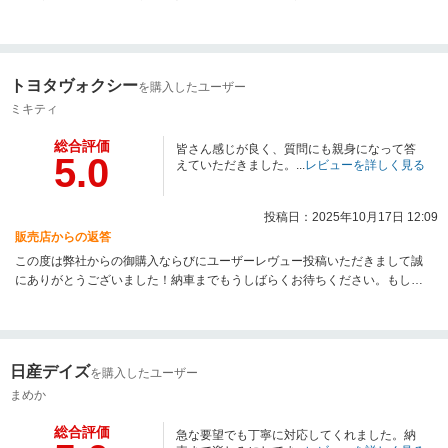
い致します。
トヨタヴォクシー
を購入したユーザー
ミキティ
総合評価
皆さん感じが良く、質問にも親身になって答
5.0
えていただきました。...
レビューを詳しく見る
投稿日：2025年10月17日 12:09
販売店からの返答
この度は弊社からの御購入ならびにユーザーレヴュー投稿いただきまして誠
にありがとうございました！納車までもうしばらくお待ちください。もし納
車までに気になる点等ございましたら何なりとお申し付け下さい。出来る限
りの対応をさせていただきたいと思っておりますので、どうぞ弊社をよろし
くお願いします。
日産デイズ
を購入したユーザー
まめか
総合評価
急な要望でも丁寧に対応してくれました。納