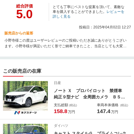
総合評価
とても丁寧にベストな提案を頂いて、素敵な
5.0
車を購入することができました。
レビューを
詳しく見る
投稿日：2025年04月02日 12:27
販売店からの返答
小野寺様この度はユーザーレビューのご投稿いただき誠にありがとうござい
ます。小野寺様が満足いただく形でご納車できたこと、当店としても大変う
れしく思います。今後もメンテナンス等で尽力させていただきます。最後に
なりますが、この度は数ある自動車販売店の中からネクステージ仙台利府店
をお選びいただき誠にありがとうございました。今後とも末永くよろしくお
願いいたします。
この販売店の在庫
日産
ノート Ｘ プロパイロット 禁煙車
純正９型ナビ 全周囲カメラ ＢＳ
Ｍ ドラレコ ＥＴＣ 寒冷地 衝突
支払総額
車両本体価格
(税込)
(税込)
軽減装置 シートヒーター ハンドル
158.8
147.4
万円
万円
ヒーター デジタルインナーミラー
ＨＤＭＩ フルセグ Ｂｌｕｅｔｏｏ
ダイハツ
ｔｈ
キャスト スタイルＧ プライムコレク