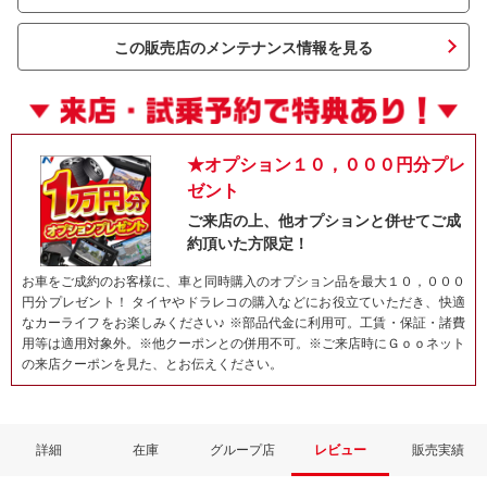
この販売店のメンテナンス情報を見る
★オプション１０，０００円分プレ
ゼント
ご来店の上、他オプションと併せてご成
約頂いた方限定！
ネット予約でキャンペーンに応募しよ
お車をご成約のお客様に、車と同時購入のオプション品を最大１０，０００
円分プレゼント！ タイヤやドラレコの購入などにお役立ていただき、快適
なカーライフをお楽しみください♪ ※部品代金に利用可。工賃・保証・諸費
用等は適用対象外。※他クーポンとの併用不可。※ご来店時にＧｏｏネット
の来店クーポンを見た、とお伝えください。
詳細
在庫
グループ店
レビュー
販売実績