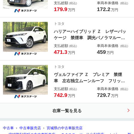
ビ 全周囲カメラ ＥＴＣ 衝突軽減
支払総額
車両本体価格
(税込)
(税込)
装置 両側電動ドア シートヒータ
179.9
172.2
万円
万円
ー ＣＤ／ＤＶＤ／フルセグ Ｂｌｕ
ｅｔｏｏｔｈ スマートキー ＬＥＤ
トヨタ
ヘッド オートハイビーム オートラ
ハリアーハイブリッド Ｚ レザーパッ
イト
ケージ 禁煙車 調光パノラマルー
フ 純正１２．３型ナビ 全周囲カメ
支払総額
車両本体価格
(税込)
(税込)
ラ ＪＢＬ ＢＳＭ 衝突軽減装置
471.3
459
万円
万円
レーダークルーズ デジタルインナー
ミラー シートヒーター／ベンチレー
トヨタ
ション ドラレコ ＥＴＣ 電動リア
ヴェルファイア Ｚ プレミア 禁煙
ゲート
車 左右独立ムーンルーフ フリップ
ダウンモニター 純正１４型ディスプ
支払総額
車両本体価格
(税込)
(税込)
レイオーディオプラス 全周囲カメ
742.9
729.7
万円
万円
ラ ＢＳＭ 衝突軽減装置 革シー
ト レーダークルーズ シートヒータ
在庫一覧を見る
ー／ベンチレーション ＨＤＭＩ
中古車
中古車販売店
宮城県の中古車販売店