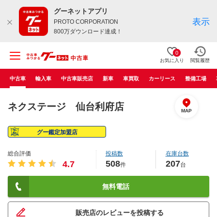
グーネットアプリ
表示
PROTO CORPORATION
800万ダウンロード達成！
0
お気に入り
閲覧履歴
中古車
輸入車
中古車販売店
新車
車買取
カーリース
整備工場
ネクステージ 仙台利府店
MAP
グー鑑定加盟店
総合評価
投稿数
在庫台数
508
207
4.7
件
台
無料電話
販売店のレビューを投稿する