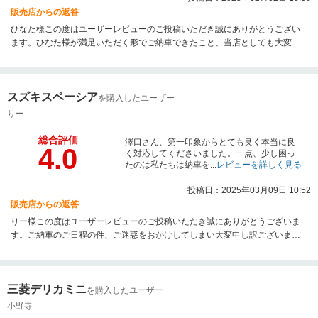
販売店からの返答
ひなた様この度はユーザーレビューのご投稿いただき誠にありがとうござい
ます。ひなた様が満足いただく形でご納車できたこと、当店としても大変う
れしく思います。今後もメンテナンス等で尽力させていただきます。最後に
なりますが、この度は数ある自動車販売店の中からネクステージ仙台利府店
をお選びいただき誠にありがとうございました。今後とも末永くよろしくお
スズキスペーシア
願いいたします。
を購入したユーザー
りー
総合評価
澤口さん、第一印象からとても良く本当に良
4.0
く対応してくださいました。一点、少し困っ
たのは私たちは納車を...
レビューを詳しく見る
投稿日：2025年03月09日 10:52
販売店からの返答
りー様この度はユーザーレビューのご投稿いただき誠にありがとうございま
す。ご納車のご日程の件、ご迷惑をおかけしてしまい大変申し訳ございませ
んでした。店舗内で共有させていただき今後の改善に努めてまいります。今
後はメンテナンス等で尽力させていただきます。最後になりますが、この度
は数ある自動車販売店の中からネクステージ仙台利府店をお選びいただき誠
三菱デリカミニ
にありがとうございました。今後とも末永くよろしくお願いいたします。
を購入したユーザー
小野寺