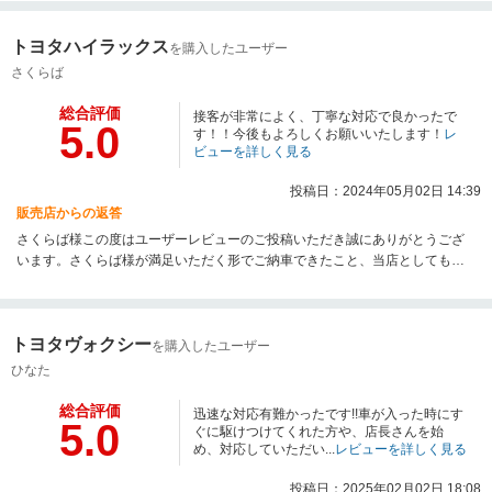
ますが、この度は数ある自動車販売店の中からネクステージ仙台利府店をお
選びいただき誠にありがとうございました。今後とも末永くよろしくお願い
トヨタハイラックス
いたします。
を購入したユーザー
さくらば
総合評価
接客が非常によく、丁寧な対応で良かったで
5.0
す！！今後もよろしくお願いいたします！
レ
ビューを詳しく見る
投稿日：2024年05月02日 14:39
販売店からの返答
さくらば様この度はユーザーレビューのご投稿いただき誠にありがとうござ
います。さくらば様が満足いただく形でご納車できたこと、当店としても大
変うれしく思います。今後もメンテナンス等で尽力させていただきます。最
後になりますが、この度は数ある自動車販売店の中からネクステージ仙台利
府店をお選びいただき誠にありがとうございました。今後とも末永くよろし
トヨタヴォクシー
くお願いいたします。
を購入したユーザー
ひなた
総合評価
迅速な対応有難かったです!!車が入った時にす
5.0
ぐに駆けつけてくれた方や、店長さんを始
め、対応していただい...
レビューを詳しく見る
投稿日：2025年02月02日 18:08