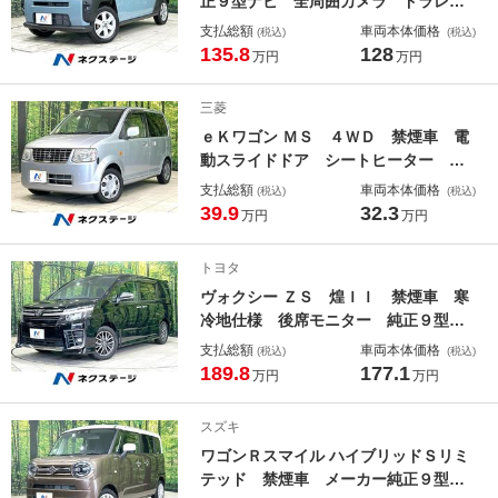
正９型ナビ 全周囲カメラ ドラレ
コ ＥＴＣ 衝突軽減装置 シートヒ
支払総額
車両本体価格
(税込)
(税込)
ーター ＣＤ／ＤＶＤ／フルセグ Ｂ
135.8
128
万円
万円
ｌｕｅｔｏｏｔｈ ＬＥＤヘッド フ
ォグ オートライト クリアランスソ
三菱
ナー
ｅＫワゴン ＭＳ ４ＷＤ 禁煙車 電
動スライドドア シートヒーター キ
ーレス オーディオ 電動格納ミラ
支払総額
車両本体価格
(税込)
(税込)
ー アームレスト 盗難防止装置 プ
39.9
32.3
万円
万円
ライバシーガラス スペアタイヤ Ｃ
Ｄ再生
トヨタ
ヴォクシー ＺＳ 煌ＩＩ 禁煙車 寒
冷地仕様 後席モニター 純正９型ナ
ビ バックカメラ 衝突軽減装置 両
支払総額
車両本体価格
(税込)
(税込)
側電動ドア ＣＤ／ＤＶＤ／フルセ
189.8
177.1
万円
万円
グ Ｂｌｕｅｔｏｏｔｈ リアオート
エアコン ＬＥＤヘッド フォグ オ
スズキ
ートライト スマートキ
ワゴンＲスマイル ハイブリッドＳリミ
テッド 禁煙車 メーカー純正９型ナ