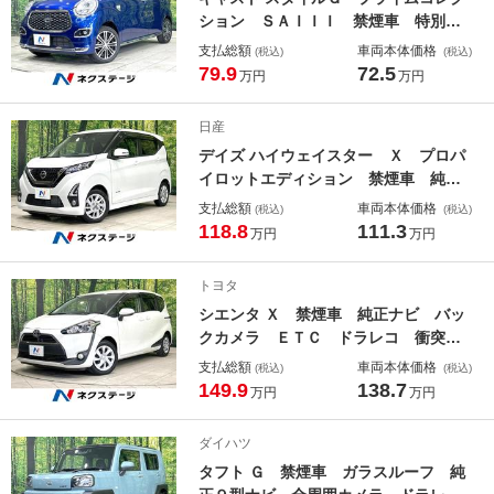
ション ＳＡＩＩＩ 禁煙車 特別仕
様車 ２トーンカラー 純正ナビ バ
支払総額
車両本体価格
(税込)
(税込)
ックカメラ 衝突軽減装置 ハーフレ
79.9
72.5
万円
万円
ザー シートヒーター ドラレコ ス
マートキー ＬＥＤヘッド ＥＴＣ
日産
純正１５インチＡＷ オートハイビー
デイズ ハイウェイスター Ｘ プロパ
ム 車線逸脱警報
イロットエディション 禁煙車 純正
ナビ 全周囲カメラ ドラレコ ＥＴ
支払総額
車両本体価格
(税込)
(税込)
Ｃ 衝突軽減装置 ＣＤ／ＤＶＤ／フ
118.8
111.3
万円
万円
ルセグ Ｂｌｕｅｔｏｏｔｈ接続可
ＬＥＤヘッド フォグ オートライ
トヨタ
ト スマートキー オートエアコン
シエンタ Ｘ 禁煙車 純正ナビ バッ
ブレーキホールド
クカメラ ＥＴＣ ドラレコ 衝突軽
減装置 電動スライドドア ＣＤ／Ｄ
支払総額
車両本体価格
(税込)
(税込)
ＶＤ／地デジ Ｂｌｕｅｔｏｏｔｈ接
149.9
138.7
万円
万円
続可 シートリフター フォグ オー
トハイビーム 車線逸脱警報 オート
ダイハツ
エアコン
タフト Ｇ 禁煙車 ガラスルーフ 純