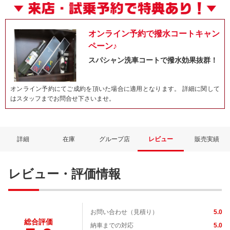
オンライン予約で撥水コートキャン
ペーン♪
スパシャン洗車コートで撥水効果抜群！
オンライン予約にてご成約を頂いた場合に適用となります。 詳細に関して
はスタッフまでお問合せ下さいませ。
詳細
在庫
グループ店
レビュー
販売実績
レビュー・評価情報
お問い合わせ（見積り）
5.0
総合評価
納車までの対応
5.0