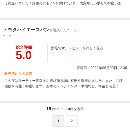
う御座いました！評価の方も☆5を付けて頂き、大変嬉しい限りで御座いま
す！(⌒∇⌒)これからも楽しいカーライフをお過ごしください！今後ともスタ
ッフ一同末永くお付き合い頂きますようよろしくお願い申し上げます！この
度は本当にありがとうございました！！！
トヨタハイエースバン
を購入したユーザー
Y・Y
総合評価
満足です。
レビューを詳しく見る
5.0
投稿日：2022年08月03日 12:36
販売店からの返答
この度はサーティー青森をお選び頂き誠に有難う御座いました。また、ご評
価頂き有難う御座います。お車のメンテナンス・車検など、今後とも是非宜
しくお願い致します。誠に有難う御座いました。
15
件中
1~10
件を表示
1
2