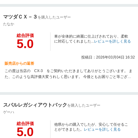
がとうございました。
マツダＣＸ－３
を購入したユーザー
たなか
総合評価
車が全体的に綺麗に仕上げされており、柔軟
5.0
に対応してくれました...
レビューを詳しく見る
投稿日：2026年03月04日 16:32
販売店からの返答
この度は当店の CX-3 をご契約いただきましてありがとうございます。 ま
た、このような高評価大変うれしく思います。 今後ともお困りごと等ござい
ましたらお気軽にご相談くださいませ！
スバルレガシィアウトバック
を購入したユーザー
ゲーハ
総合評価
他県からの購入でしたが、安心して任せるこ
5.0
とができました。
レビューを詳しく見る