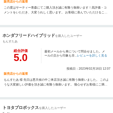
販売店からの返答
この度はサーティー青森にてご購入頂き誠に有難う御座います！高評価・コ
メントをいただき、大変うれしく思います。 お客様に喜んでいただけること
が、私共の励みになります。今後もお困りのことがございましたら ご遠慮な
く担当までご連絡くださいませ！ お力になれるようサポートさせていただき
ます。 今後ともよろしくお願いいたします。
ホンダフリードハイブリッド
を購入したユーザー
もんすたあ
総合評価
最初メールから車について問合せました。メ
5.0
ールの文から印象も非...
レビューを詳しく見る
投稿日：2023年02月16日 12:07
販売店からの返答
もんすたあ 様 先日は悪天候の中ご来店頂き誠に有難う御座いました。 このよ
うな大変嬉しい評価を頂き誠に有難う御座います。 慢心せずお客様にご満足
頂けるようスタッフ一同、一丸となって頑張ってまいります。 オイル交換か
ら車検なども是非お気軽にご利用下さいませ。 この度はサーティー青森にて
ご購入頂き誠に有難う御座いました。
トヨタプロボックス
を購入したユーザー