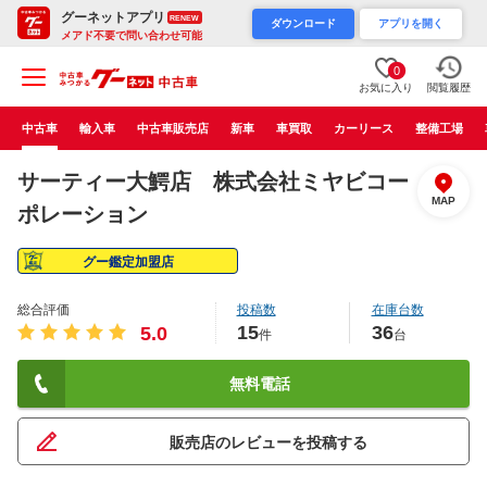
グーネットアプリ
RENEW
ダウンロード
アプリを開く
メアド不要で問い合わせ可能
0
お気に入り
閲覧履歴
中古車
輸入車
中古車販売店
新車
車買取
カーリース
整備工場
サーティー大鰐店 株式会社ミヤビコー
MAP
ポレーション
グー鑑定加盟店
総合評価
投稿数
在庫台数
15
36
5.0
件
台
無料電話
販売店のレビューを投稿する