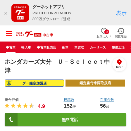
グーネットアプリ
表示
PROTO CORPORATION
800万ダウンロード達成！
0
お気に入り
閲覧履歴
中古車
輸入車
中古車販売店
新車
車買取
カーリース
整備工場
ホンダカーズ大分 Ｕ－Ｓｅｌｅｃｔ中
MAP
津
鑑定書付車両取扱店
グー鑑定加盟店
総合評価
投稿数
在庫台数
152
56
4.9
件
台
無料電話