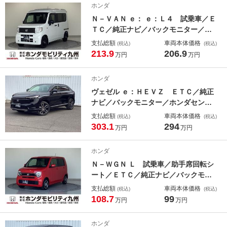
ホンダ
ー 整備記録簿有 ＥＴＣ付 ＵＳＢ
Ｎ－ＶＡＮ ｅ： ｅ：Ｌ４ 試乗車／Ｅ
ＴＣ／純正ナビ／バックモニター／ホ
ンダセンシング 電動格納ミラー パ
支払総額
車両本体価格
(税込)
(税込)
ワーウィンドウ フルセグテレビ 横
213.9
206.9
万円
万円
滑り防止 カーテンエアバック バッ
クカメラ スマートキー ＵＳＢポー
ホンダ
ト ワンオーナー
ヴェゼル ｅ：ＨＥＶＺ ＥＴＣ／純正
ナビ／バックモニター／ホンダセンシ
ング Ｓヒータ 地デジフルセグＴ
支払総額
車両本体価格
(税込)
(税込)
Ｖ 定期点検記録簿 サイドエアバッ
303.1
294
万円
万円
グ 後カメラ 前後障害物センサー
横滑防止装置 エアコン ＬＥＤヘッ
ホンダ
トライト パワステ
Ｎ－ＷＧＮ Ｌ 試乗車／助手席回転シ
ート／ＥＴＣ／純正ナビ／バックモニ
ター／ホンダセンシング ミュージッ
支払総額
車両本体価格
(税込)
(税込)
クプレイヤー接続可 衝突軽減ブレー
108.7
99
万円
万円
キ ＵＳＢポート ＬＥＤヘッドライ
ト カーテンエアバッグ デモカー
ホンダ