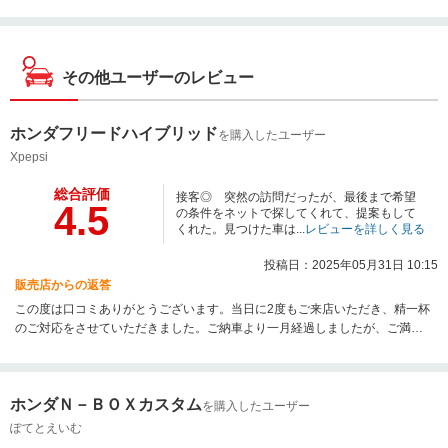
その他ユーザーのレビュー
ホンダフリードハイブリッド
を購入したユーザー
Xpepsi
総合評価
接客◎ 突然の訪問だったが、最後まで希望
4.5
の条件をネットで探してくれて、提案もして
くれた。見つけた車は...
レビューを詳しく見る
投稿日：2025年05月31日 10:15
販売店からの返答
この度は口コミありがとうございます。当日に2度もご来店いただき、精一杯
のご対応をさせていただきました。ご納車より一月経過しましたが、ご満足
いただいてよかったです。お客様のご希望のお車をお探しするのが私の使命
です。今後もHONDAのお車を気に入っていただけるように、最高の車探しの
お手伝いをさせていただきます。今後も末長く、よろしくお願い致します。
ホンダＮ－ＢＯＸカスタム
営業担当、天満良典
を購入したユーザー
ぽてとえいむ