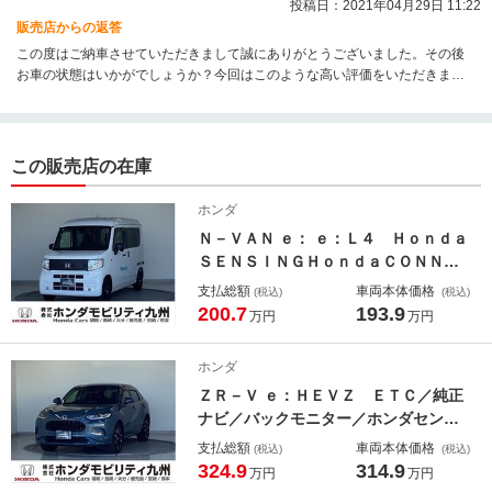
投稿日：2021年04月29日 11:22
販売店からの返答
この度はご納車させていただきまして誠にありがとうございました。その後
お車の状態はいかがでしょうか？今回はこのような高い評価をいただきまし
て、社員一同心から感謝しております。何かお困りの際はぜひお気軽にお問
い合わせください。今後とも、どうぞ宜しくお願い致します。 営業
この販売店の在庫
ホンダ
Ｎ－ＶＡＮ ｅ： ｅ：Ｌ４ Ｈｏｎｄａ
ＳＥＮＳＩＮＧＨｏｎｄａＣＯＮＮＥ
ＣＴナビ装着用スペシャルパッケージ
支払総額
車両本体価格
(税込)
(税込)
７インチＴＦＴメーターハロゲンヘッ
200.7
193.9
万円
万円
ドライト急速充電ポート ＡＣＣ 電
動格納式ドアミラー Ｂｌｕｅｔｏｏ
ホンダ
ｔｈ対応 エアコン
ＺＲ－Ｖ ｅ：ＨＥＶＺ ＥＴＣ／純正
ナビ／バックモニター／ホンダセンシ
ング／全周囲カメラ サイドカメラ
支払総額
車両本体価格
(税込)
(税込)
フロントカメラ 黒革シート レーン
324.9
314.9
万円
万円
キープ Ｐセンサー Ｐシート フル