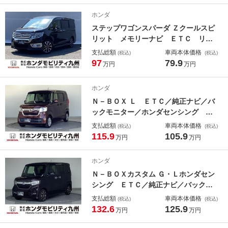
セグテレビ 整備記録簿 ＵＳＢ オ
ホンダ
ートエアコン
ステップワゴンスパーダ Ｚクールスピ
リット メモリーナビ ＥＴＣ リア
カメラ 両側電動スライドドア 運転
支払総額
車両本体価格
(税込)
(税込)
席助手席エアバッグ オートクルー
97
79.9
万円
万円
ズ 盗難防止システム バックカメ
キーフリー 電格ミラー ＡＡＣ パ
ホンダ
ワーウインドウ パワステ 三列シー
Ｎ－ＢＯＸ Ｌ ＥＴＣ／純正ナビ／バ
ト
ックモニター／ホンダセンシング オ
ートライ 追従走行 ソナー フルセ
支払総額
車両本体価格
(税込)
(税込)
グテレビ 車線逸脱警報装置 ｉ－ｓ
115.9
105.9
万円
万円
ｔｏｐ ｂｌｕｅｔｏｏｔｈ スマー
トキープッシュスタート Ｂモニタ
ホンダ
ー ＵＳＢ
Ｎ－ＢＯＸカスタム Ｇ・Ｌホンダセン
シング ＥＴＣ／純正ナビ／バックモ
ニター／ホンダセンシング／試乗車
支払総額
車両本体価格
(税込)
(税込)
地デジ対応 レーダクルーズ パワー
132.6
125.9
万円
万円
ウィンド ＢＴオーディオ リアセン
サー 盗難防止システム オートミラ