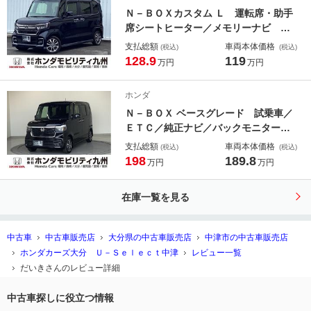
リアカメラ
Ｎ－ＢＯＸカスタム Ｌ 運転席・助手
席シートヒーター／メモリーナビ ス
マートキーシステム 追従型クルコ
支払総額
車両本体価格
(税込)
(税込)
ン Ｂｌｕｅｔｏｏｔｈ音楽 電動格
128.9
119
万円
万円
納式ドアミラー ＬＫＡＳ リヤカメ
ラ サイドカーテンエアバック 記録
ホンダ
簿 ナビ＆ＴＶ
Ｎ－ＢＯＸ ベースグレード 試乗車／
ＥＴＣ／純正ナビ／バックモニター／
ホンダセンシング Ｂｌｕｅｔｏｏｔ
支払総額
車両本体価格
(税込)
(税込)
ｈ音楽 オートブレーキ 車線維持支
198
189.8
万円
万円
援システム パーキングセンサー ア
ダクティブクルーズコントロール Ｄ
在庫一覧を見る
ＶＤ再生 ＵＳＢ入力
中古車
中古車販売店
大分県の中古車販売店
中津市の中古車販売店
ホンダカーズ大分 Ｕ－Ｓｅｌｅｃｔ中津
レビュー一覧
だいきさんのレビュー詳細
中古車探しに役立つ情報