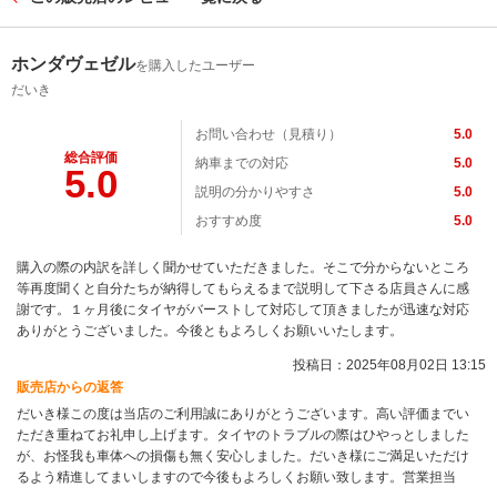
ホンダヴェゼル
を購入したユーザー
だいき
お問い合わせ（見積り）
5.0
総合評価
納車までの対応
5.0
5.0
説明の分かりやすさ
5.0
おすすめ度
5.0
購入の際の内訳を詳しく聞かせていただきました。そこで分からないところ
等再度聞くと自分たちが納得してもらえるまで説明して下さる店員さんに感
謝です。１ヶ月後にタイヤがバーストして対応して頂きましたが迅速な対応
ありがとうございました。今後ともよろしくお願いいたします。
投稿日：2025年08月02日 13:15
販売店からの返答
だいき様この度は当店のご利用誠にありがとうございます。高い評価までい
ただき重ねてお礼申し上げます。タイヤのトラブルの際はひやっとしました
が、お怪我も車体への損傷も無く安心しました。だいき様にご満足いただけ
るよう精進してまいしますので今後もよろしくお願い致します。営業担当