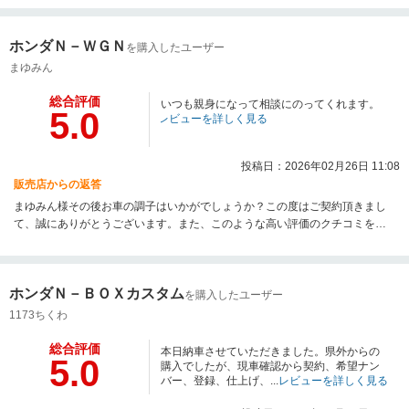
致します。営業担当より
ホンダＮ－ＷＧＮ
を購入したユーザー
まゆみん
総合評価
いつも親身になって相談にのってくれます。
5.0
レビューを詳しく見る
投稿日：2026年02月26日 11:08
販売店からの返答
まゆみん様その後お車の調子はいかがでしょうか？この度はご契約頂きまし
て、誠にありがとうございます。また、このような高い評価のクチコミを頂
き、大変うれしく思います。弊社では長く大切にお車に乗っていただきたい
と思い、アフターサービスに関しても誠意をもってご対応させていただいて
おります。お客様にあったお車のご提案と、その後のお車のメンテナンスを
ホンダＮ－ＢＯＸカスタム
引き続きさせていただきます。今後ともお気軽に弊社にお越しくださいま
を購入したユーザー
せ。宜しくお願い致します。 担当 川野
1173ちくわ
総合評価
本日納車させていただきました。県外からの
5.0
購入でしたが、現車確認から契約、希望ナン
バー、登録、仕上げ、...
レビューを詳しく見る