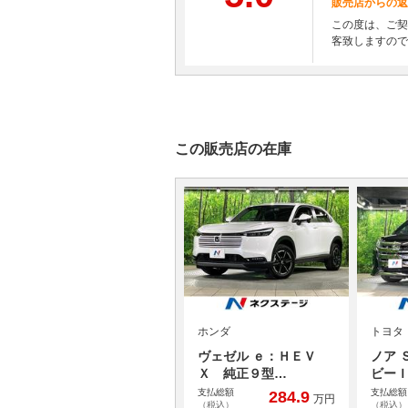
販売店からの返
この度は、ご契
客致しますので
この販売店の在庫
ホンダ
トヨタ
ヴェゼル ｅ：ＨＥＶ
ノア 
Ｘ 純正９型…
ビー
支払総額
支払総額
284.9
万円
（税込）
（税込）