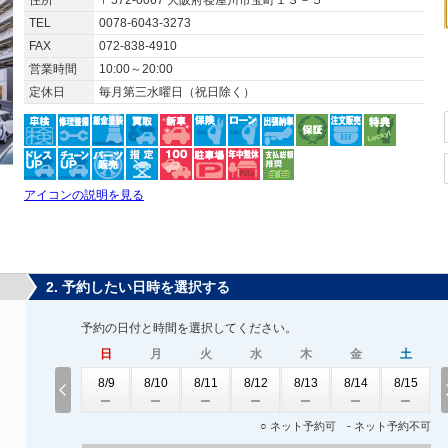
住所
〒572-0067 大阪府寝屋川市宝町１３－５
TEL
0078-6043-3273
FAX
072-838-4910
営業時間
10:00～20:00
定休日
毎月第三水曜日（祝日除く）
アイコンの説明を見る
2. 予約したい日時を選択する
予約の日付と時間を選択してください。
日
月
火
水
木
金
土
8/9
8/10
8/11
8/12
8/13
8/14
8/15
○ ネット予約可 - ネット予約不可