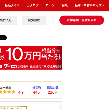
新品タイヤ
カタログ
ローン
保険
新車・中古車マガジン
気に入り
閲覧履歴
在庫確認・見積り依頼
ュー総合
投稿数
掲載台数
4.9
445
226
台