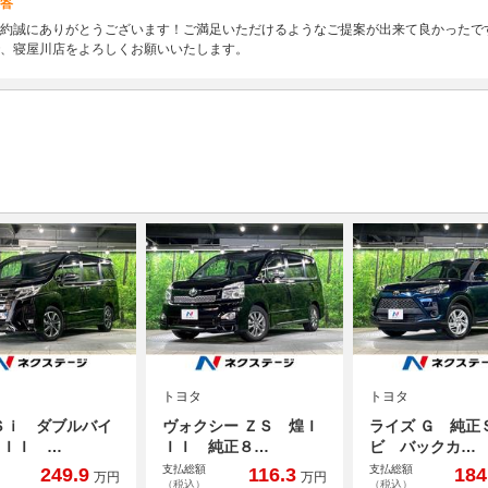
答
約誠にありがとうございます！ご満足いただけるようなご提案が出来て良かったで
、寝屋川店をよろしくお願いいたします。
トヨタ
トヨタ
Ｓｉ ダブルバイ
ヴォクシー ＺＳ 煌Ｉ
ライズ Ｇ 純正
ＩＩＩ …
ＩＩ 純正８…
ビ バックカ…
支払総額
支払総額
249.9
116.3
184
万円
万円
（税込）
（税込）