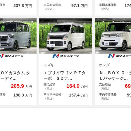
価格
237.8
車両本体価格
97.1
車両本体価格
174
万円
万円
（税込）
（税込）
スズキ
ホンダ
ＯＸカスタム タ
エブリイワゴン ＰＺタ
Ｎ－ＢＯＸ Ｇ・
コーディ…
ーボ ＳＤナ…
Ｌパッケージ…
支払総額
支払総額
205.9
164.9
69
万円
万円
（税込）
（税込）
価格
198.3
車両本体価格
157.4
車両本体価格
59
万円
万円
（税込）
（税込）