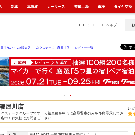
店
新車
車買取
カーリース
整備工場
車検
タイヤ交換
English
ヘルプ
お
寝屋川市の中古車販売店
ネクステージ 寝屋川店
レビュー一覧
1
2
寝屋川店
レビ
ネクステージグループです！人気車種を中心に高品質車のみを多数展示してお
出店中！お気軽にお問合せ下さい。