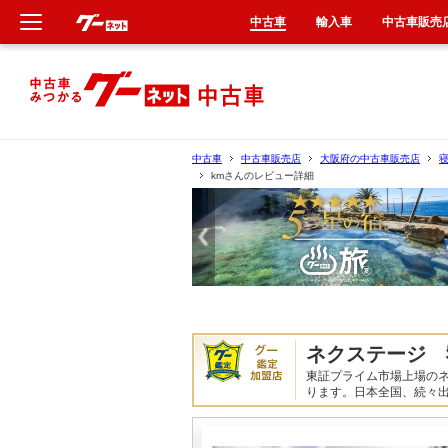
中古車
輸入車
中古車販売
新車
中古車
中古車
中古車販売店
大阪府の中古車販売店
kmさんのレビュー詳細
輸入車
クルマ買取
カーリース
タイヤ交換
ネクステージ 
東証プライム市場上場の
整備工場
ります。日本全国、続々
車検