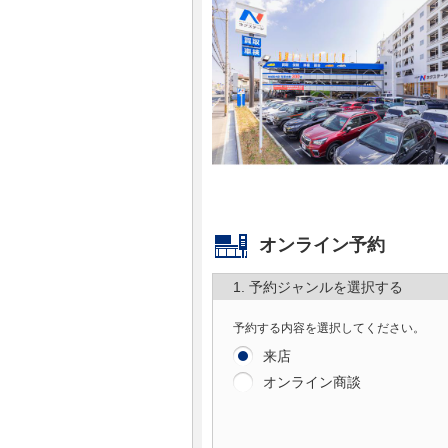
マガジン
車カタログ
自動車ローン
保険
レビュー
オンライン予約
1. 予約ジャンルを選択する
価格相場
予約する内容を選択してください。
教習所
来店
オンライン商談
用語集