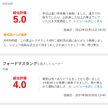
晴らしい出会いが出来たことに感謝しております。まだまだ追求していく事
AVENIR
は沢山ございますが、これからも遠方のお客様に不安のない対応を心がけて
いきたいと思います。この度は誠にありがとうございました。
総合評価
本日は遠い所有難う御座いました。遠方での
5.0
取引でしたが、お約束した以上の事までして
いただき大変満足して...
レビューを詳しく見る
投稿日：2012年10月11日 19:20
販売店からの返答
AVENIR様、この度はレクサスＬＳ460ご成約頂き誠にありがとう御座いまし
た。レビュー投稿を読ませて頂きうれしさの余りスタッフ一同、呼び寄せミ
ーティングしちゃいました（笑）！私を含めスタッフ一同まだまだ至らぬ点
御座います。。。改善点を見つけ日々修正し少しずつ成長させて頂いており
ます。東京にも沢山良いお店あるかとは思いますが、当社を選んで頂き感謝
フォードマスタング
しております。ＡＶＥＮＩＲ様のお人柄も非常に温かく勉強させて頂きまし
を購入したユーザー
た。是非またの機会御座いましたら御連絡お待ちしております。今後とも宜
内藤
しくお願い致します。
総合評価
最初は色々ありどうなることかと思いました
4.0
が(笑)何とか無事に納車できました。車が車な
ので運転の楽しさ、カ...
レビューを詳しく見る
投稿日：2017年06月30日 13:40