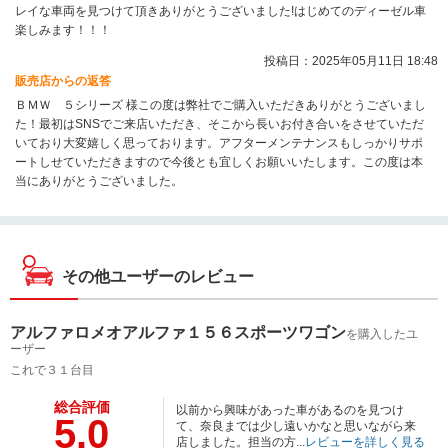
レイな車両を見つけて頂きありがとうございました!はじめてのディーゼル車
楽しみます！！！
投稿日：2025年05月11日 18:48
販売店からの返答
ＢＭＷ ５シリーズ 様この度は弊社でご購入いただきありがとうございまし
た！最初はSNSでご来店いただき、そこから長いお付き合いをさせていただ
いており大変嬉しく思っております。アフターメンテナンスもしっかりサポ
ートしせていただきますので今後とも宜しくお願いいたします。この度は本
当にありがとうございました。
その他ユーザーのレビュー
アルファロメオアルファ１５６スポーツワゴン
を購入したユ
ーザー
これで３１台目
総合評価
以前から興味があった車があるのを見つけ
5.0
て、奈良までは少し遠いかなと思いながら来
店しました。担当の方...
レビューを詳しく見る