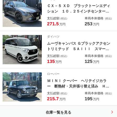
ブ 前後ドラレコ ＥＴＣ２．０
ＣＸ－５ ＸＤ ブラックトーンエディ
ション １０．２５インチセンターデ
ィスプレイ フルセグ ３６０°カメ
支払総額
車両本体価格
(税込)
(税込)
ラ ワイヤレス充電 前後ドラレコ
271.5
253
万円
万円
ハンズフリーリアパワーゲート クル
ージング＆トラフィックサポート レ
ダイハツ
ーダークルーズ ＨＵＤ ＢＭＳ Ｅ
ムーヴキャンバス Ｇブラックアクセン
ＴＣ
トリミテッド ＳＡＩＩＩ スマート
アシスト 両側パワースライドドア
支払総額
車両本体価格
(税込)
(税込)
ナビ＆フルセグＴＶ ３６０°カメラ
135
125
万円
万円
ＬＥＤヘッドライト オートハイビー
ム ステアリングリモコン プッシュ
ローバー
スタート スマートキー
ＭＩＮＩ クーパー ヘリテイジカラ
ー 断熱材・天井張り替え済み Ｈ１
２～１４・Ｈ１６～２６・Ｈ２８～Ｒ
支払総額
車両本体価格
(税込)
(税込)
２・Ｒ４年整備記録 新品リアエンブ
215.7
195
万円
万円
レム
在庫一覧を見る