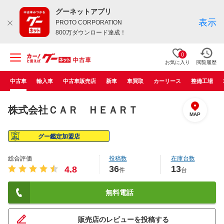
グーネットアプリ
表示
PROTO CORPORATION
800万ダウンロード達成！
0
お気に入り
閲覧履歴
中古車
輸入車
中古車販売店
新車
車買取
カーリース
整備工場
株式会社ＣＡＲ ＨＥＡＲＴ
MAP
グー鑑定加盟店
総合評価
投稿数
在庫台数
36
13
4.8
件
台
無料電話
販売店のレビューを投稿する