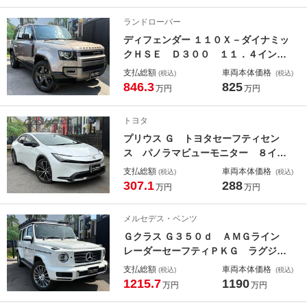
ト パワーシート フットトランクオ
ランドローバー
ープナー 全席シートヒーター 前後
ディフェンダー １１０Ｘ－ダイナミッ
ドラレコ ＥＴＣ２．０
クＨＳＥ Ｄ３００ １１．４インチ
ナビ スライディングパノラマルー
支払総額
車両本体価格
(税込)
(税込)
フ マトリクスＬＥＤヘッドライト
846.3
825
万円
万円
電子制御エアサス ブラックルーフ
メモリー付きパワーシート シートヒ
トヨタ
ーター＆エアコン Ｍｅｒｉｄｉａｎ
プリウス Ｇ トヨタセーフティセン
ｎサウンドシステム
ス パノラマビューモニター ８イン
チディスプレイ フルセグ オートハ
支払総額
車両本体価格
(税込)
(税込)
イビーム シートヒーター ブライン
307.1
288
万円
万円
ドスポットモニター ＬＥＤヘッドラ
イト ＡＣ１００Ｖ ＥＴＣ２．０
メルセデス・ベンツ
Ｇクラス Ｇ３５０ｄ ＡＭＧライン
レーダーセーフティＰＫＧ ラグジュ
アリーＰＫＧ ルーフキャリー アダ
支払総額
車両本体価格
(税込)
(税込)
プティブダンピングＳ ガラススライ
1215.7
1190
万円
万円
ディングルーフ ブルメスター 前後