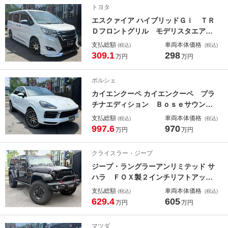
ドラレコ ＬＥＤヘッドライト ２０
トヨタ
インチＡＷ ＥＴＣ２．０
エスクァイア ハイブリッドＧｉ ＴＲ
Ｄフロントグリル モデリスタエアロ
（Ｆ・Ｓ・Ｒ） レッドキャリパー
支払総額
車両本体価格
(税込)
(税込)
１８インチホイール ブリッツ製車高
309.1
298
万円
万円
調 ノーマルサス有 メッキピラー
エンジンスターター セーフティセン
ポルシェ
ス バックカメラ ＥＴＣ
カイエンクーペ カイエンクーペ プラ
チナエディション Ｂｏｓｅサウンド
システム スポーツクロノ １４ｗａ
支払総額
車両本体価格
(税込)
(税込)
ｙ電動シート アダプティブエアサス
997.6
970
万円
万円
ペンション ポルシェダイナミックＬ
ＥＤヘッドライト ブラックインテリ
クライスラー・ジープ
アＰＫＧ アンビエントライト ＥＴ
ジープ・ラングラーアンリミテッド サ
Ｃ２．０
ハラ ＦＯＸ製２インチリフトアップ
キット オープンソフトトップ Ｓ＆
支払総額
車両本体価格
(税込)
(税込)
Ｂ製エアインテーク 社外前後バンパ
629.4
605
万円
万円
ー インチタイヤ Ｆｕｒｙ製ハンド
ルカバー＆ヒンジステップ＆シフトノ
マツダ