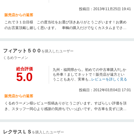
投稿日：2013年11月25日 19:41
販売店からの返答
これで３１台目様 この度当社をお選び頂きありがとうございます！お褒め
のお言葉頂戴し嬉しく思います。 車輌の購入だけでなくカスタムまでさせ
て頂き ご相談しながら完成イメージを膨らませ「ここをこーやって、あー
やって．．． ん．．．メッチャエエ車になるやん！！」と言いながら私達
もスゴク楽しみながらお仕事させて頂きました！ それ以外にも色々なアド
フィアット５００
バイス頂き出会えた事に感謝しております。 今後とも末永いお付き合い
を購入したユーザー
宜しくお願い致します☆ レビューありがとうございました？
くるめラーメン
総合評価
九州・福岡県から。初めての中古車購入!!しか
5.0
も外車！ましてネットで！販売店が遠方とい
うこともあり、実車も...
レビューを詳しく見る
投稿日：2012年03月04日 17:01
販売店からの返答
くるめラーメン様レビュー投稿ありがとうございます。すばらしい評価を頂
き、スタッフ一同心より感謝の気持ちでいっぱいです。中古車を見ずに決め
ることは、かなりの勇気と信頼が必要かと思います。それでも数あるお店の
中からお選び頂きメールとお電話だけで決めて頂いたことに使命感を感じま
した。実際にお車が仕上がり納車させて頂き、くるめラーメン様のお顔の表
レクサスＬＳ
情を見て使命感から達成感にスイッチが切り替わりました。お車を通して素
を購入したユーザー