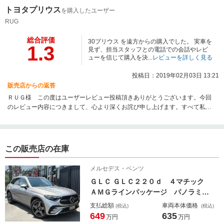
トヨタプリウス
を購入したユーザー
RUG
総合評価
30プリウス を遠方からの購入でした。 実車を
1.3
見ず、担当スタッフとの電話での会話やレビ
ューを信じて購入を決...
レビューを詳しく見る
投稿日：2019年02月03日 13:21
販売店からの返答
ＲＵＧ様 この度はユーザーレビュー投稿頂きありがとうございます。今回
のレビュー内容につきまして、心より深くお詫び申し上げます。すべて私の
監督不行き届きで多大なるご迷惑とご心配おかけ致しました。 信頼第一で
成り立っている仕事でありながらこのような対応 本当に申し訳ない気持ち
でいっぱいです。当時の担当者につきましては現在退職しております。今後
につきましては私が責任をもって対応させて頂きます。今後、このような事
この販売店の在庫
が起きぬよう 社内でも重く受け止め厳重に対策し 私自身も人材教育、お
客様満足度を上げていけますよう努力して信頼できるお店作りを目指してま
メルセデス・ベンツ
いります。 ＲＵＧ様 この度は本当に申し訳御座いませんでした。
ＧＬＣ ＧＬＣ２２０ｄ ４マチック
ＡＭＧラインパッケージ パノラミッ
クスライディングルーフ レーダーセ
支払総額
車両本体価格
(税込)
(税込)
ーフティＰＫＧ ＡＲナビゲーショ
649
635
万円
万円
ン 全方位カメラ パーキングアシス