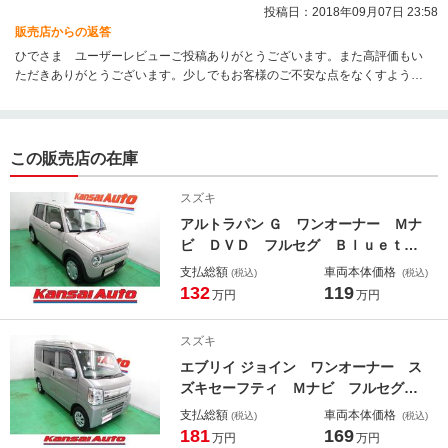
投稿日：2018年09月07日 23:58
販売店からの返答
ひでさま ユーザーレビューご投稿ありがとうございます。また高評価もい
ただきありがとうございます。少しでもお客様のご不安な点をなくすように
社員一同努力しております。是非またお乗り換えやお知り合いのご紹介など
もありましたらご利用いただければ幸いです。今回は即決でのご契約ありが
とうございました。
この販売店の在庫
スズキ
アルトラパン Ｇ ワンオーナー Ｍナ
ビ ＤＶＤ フルセグ Ｂｌｕｅｔｏ
ｏｔｈ ソナー ＵＳＢ ドラレコ
支払総額
車両本体価格
(税込)
(税込)
Ａストップ ＤカメラＳ Ｐガラス
132
119
万円
万円
電格ミラー スマートキー オートラ
イト レベライザー シートヒータ
スズキ
ー Ｓアラーム
エブリイ ジョイン ワンオーナー ス
ズキセーフティ Ｍナビ フルセグ
ＣＤ ＤＶＤ ブルートゥース ＵＳ
支払総額
車両本体価格
(税込)
(税込)
Ｂ ソナー ＤカメラＳ Ｐガラス
181
169
万円
万円