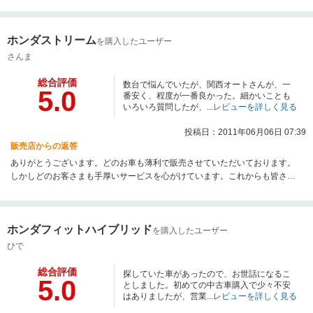
ホンダストリーム
を購入したユーザー
さんま
総合評価
数台で悩んでいたが、関西オートさんが、一
5.0
番安く、程度が一番良かった。細かいことも
いろいろ質問したが、...
レビューを詳しく見る
投稿日：2011年06月06日 07:39
販売店からの返答
ありがとうございます。どのお車も薄利で販売させていただいております。
しかしどのお客さまも手厚いサービスを心がけています。これからも皆さん
に満足して喜んでいただける様に頑張っていきますのでよろしくお願いしま
す。
ホンダフィットハイブリッド
を購入したユーザー
ひで
総合評価
探していた車があったので、お世話になるこ
5.0
としました。初めての中古車購入で少々不安
はありましたが、営業...
レビューを詳しく見る