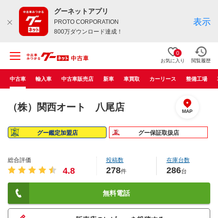
グーネットアプリ
表示
PROTO CORPORATION
800万ダウンロード達成！
0
お気に入り
閲覧履歴
中古車
輸入車
中古車販売店
新車
車買取
カーリース
整備工場
（株）関西オート 八尾店
MAP
グー鑑定加盟店
グー保証取扱店
総合評価
投稿数
在庫台数
278
286
4.8
件
台
無料電話