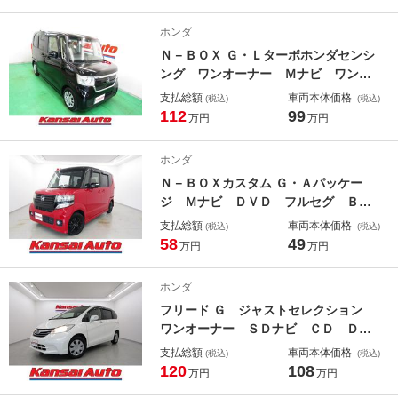
Ｓアラーム スマートキー Ｐスター
ト オートライト ＬＥＤヘッド 電
ホンダ
格ミラー
Ｎ－ＢＯＸ Ｇ・Ｌターボホンダセンシ
ング ワンオーナー Ｍナビ ワンセ
グ ＣＤ ブルートゥース ＵＳＢ
支払総額
車両本体価格
(税込)
(税込)
Ｂカメラ ドラレコ ＥＴＣ 両側電
112
99
万円
万円
動ドア スマートキー Ｐスタート
オートライト ＬＥＤヘッド パドル
ホンダ
シフト チルトステア オートエアコ
Ｎ－ＢＯＸカスタム Ｇ・Ａパッケー
ン
ジ Ｍナビ ＤＶＤ フルセグ Ｂｌ
ｕｅｔｏｏｔｈ ＣＴＢＡ バックカ
支払総額
車両本体価格
(税込)
(税込)
メラ ドラレコ ＥＴＣ ステアスイ
58
49
万円
万円
ッチ 左側電動ドア オートライト
ＨＩＤ フォグ シートリフター リ
ホンダ
アワイパー チルトステア ＡＢＳ
フリード Ｇ ジャストセレクション
ワンオーナー ＳＤナビ ＣＤ ＤＶ
Ｄ フルセグ Ｂｌｕｅｔｏｏｔｈ
支払総額
車両本体価格
(税込)
(税込)
ドラレコ バックカメラ Ｐガラス
120
108
万円
万円
左側電動ドア スマートキー 電格ミ