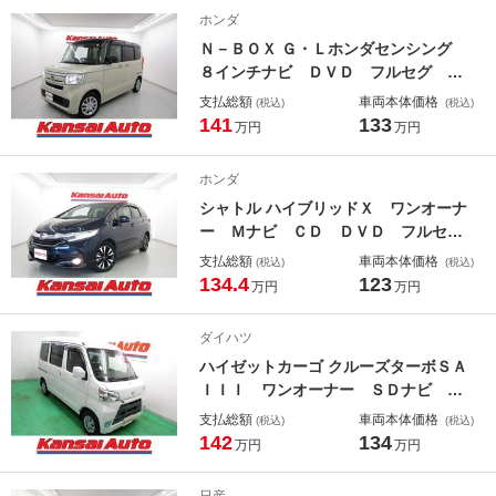
ラー レベライザー シートリフタ
ホンダ
ー リアワイパー Ｗエアバック
Ｎ－ＢＯＸ Ｇ・Ｌホンダセンシング
８インチナビ ＤＶＤ フルセグ Ｅ
ＴＣ ドラレコ バックカメラ 両側
支払総額
車両本体価格
(税込)
(税込)
電動ドア スマートキー Ｐスター
141
133
万円
万円
ト オートライト ＬＥＤヘッド シ
ートリフター チルトステア ステア
ホンダ
スイッチ ＵＳＢ シートヒーター
シャトル ハイブリッドＸ ワンオーナ
ー Ｍナビ ＣＤ ＤＶＤ フルセ
グ Ｂｌｕｅｔｏｏｔｈ バックカメ
支払総額
車両本体価格
(税込)
(税込)
ラ ＥＴＣ ＣＴＢＡ Ｐシフト ス
134.4
123
万円
万円
テアスイッチ スマートキー Ｐスタ
ートオートライト ＬＥＤヘッド フ
ダイハツ
ォグ ハーフレザー
ハイゼットカーゴ クルーズターボＳＡ
ＩＩＩ ワンオーナー ＳＤナビ Ｃ
Ｄ ＤＶＤ フルセグ Ｂｌｕｅｔｏ
支払総額
車両本体価格
(税込)
(税込)
ｏｔｈ バックカメラ Ａストップ
142
134
万円
万円
Ｐガラス キーレス ルーフコンソー
ル Ｗエアバック オートハイビー