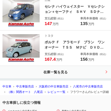
日産
ム レベライザー リアワイパー Ａ
セレナ ハイウェイスター Ｖセレクシ
ＢＳ
ョン＋セーフティ ＳＨＶ ＳＤナ
ビ ＤＶＤ フルセグ Ｂｌｕｅｔｏ
支払総額
車両本体価格
(税込)
(税込)
ｏｔｈ ソナー Ａモニター Ａスト
147
135
万円
万円
ップ ＥＴＣ フリップＤ クルコ
ン 両側電動ドア 電格ミラー ＬＥ
トヨタ
Ｄヘッド フォグ シートリフター
ポルテ Ｆ アラモード ブラン ワン
リアワイパー １６アルミ
オーナー ＴＳＳ Ｍナビ ＤＶＤ
フルセグ Ｂｌｕｅｔｏｏｔｈ Ｒソ
支払総額
車両本体価格
(税込)
(税込)
ナー バックカメラ ドラレコ Ａス
167.4
156
万円
万円
トップ Ｐガラス スマートキー Ｈ
ＩＤ フォグ シートカバー 電格ミ
在庫一覧を見る
ラー オートコーナーポール
中古車
中古車販売店
大阪府の中古車販売店
八尾市の中古車販売店
（株）関西オート 八尾店
レビュー一覧
フラワーさんのレビュー詳細
中古車探しに役立つ情報
メーカーから中古車を探す
車種から中古車を探す