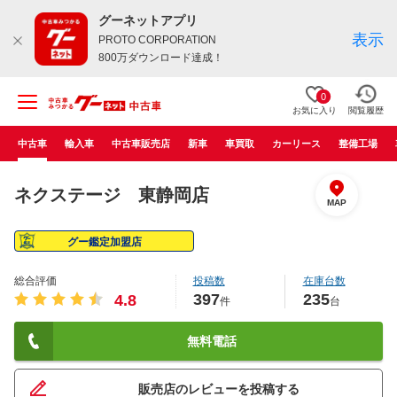
グーネットアプリ
表示
PROTO CORPORATION
800万ダウンロード達成！
0
お気に入り
閲覧履歴
中古車
輸入車
中古車販売店
新車
車買取
カーリース
整備工場
ネクステージ 東静岡店
MAP
グー鑑定加盟店
総合評価
投稿数
在庫台数
397
235
4.8
件
台
無料電話
販売店のレビューを投稿する