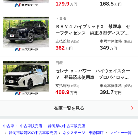
ラ 前席シートヒーター オートエア
179.9
168.5
万円
万円
コン ＬＥＤライト オートライト
レーンアシスト レーダークルーズコ
トヨタ
ントロール コーナーセンサー スマ
ＲＡＶ４ ハイブリッドＸ 禁煙車 セ
ートキー
ーフティセンス 純正８型ディスプレ
イ バックカメラ ブラインドスポッ
支払総額
車両本体価格
(税込)
(税込)
トモニター レーダークルーズコント
362
349
万円
万円
ロール オートハイビーム ＬＥＤラ
イト オートエアコン スマートキ
日産
ー ドラレコ ＥＴＣ
セレナ ｅ－パワー ハイウェイスター
Ｖ 登録済未使用車 プロパイロッ
ト 衝突軽減 純正１２．３型ディス
支払総額
車両本体価格
(税込)
(税込)
プレイ 全周囲カメラ 両側電動スラ
409.9
391.7
万円
万円
イド ブラインドスポットモニター
ＥＴＣ ＬＥＤライト オートハイビ
在庫一覧を見る
ーム ＥＴＣ オートエアコン
中古車
中古車販売店
静岡県の中古車販売店
静岡市駿河区の中古車販売店
ネクステージ 東静岡店
レビュー一覧