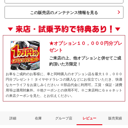
この販売店のメンテナンス情報を見る
★オプション１０，０００円分プレ
ゼント
ご来店の上、他オプションと併せてご成
約頂いた方限定！
ネット予約でキャンペーンに応募しよ
お車をご成約のお客様に、車と同時購入のオプション品を最大１０，０００
円分プレゼント！ タイヤやドラレコの購入などにお役立ていただき、快適
なカーライフをお楽しみください♪ ※部品代金に利用可。工賃・保証・諸費
用等は適用対象外。※他クーポンとの併用不可。※ご来店時にＧｏｏネット
の来店クーポンを見た、とお伝えください。
詳細
在庫
グループ店
レビュー
販売実績