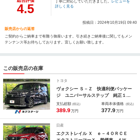
総合評価
丁寧に対応していただきました。
レビューを
4.5
詳しく見る
投稿日：2024年10月19日 09:40
販売店からの返答
ご契約からご納車まで有難う御座います。引き続きご納車後に関してもメン
テンナンス等お待ちしております。宜しくお願い致します。
この販売店の在庫
トヨタ
ヴォクシー Ｓ－Ｚ 快適利便パッケー
ジ ユニバーサルステップ 純正１
０．５型ナビ 全周囲カメラ フリッ
支払総額
車両本体価格
(税込)
(税込)
プダウンモニター 電動リアゲート
389.9
377.9
万円
万円
前中席シートヒーター パークアシス
ト ＥＴＣ ２列目オットマン オー
日産
トハイビーム
エクストレイル Ｘ ｅ－４ＯＲＣＥ
エクストリーマーＸ 禁煙車 ４Ｗ