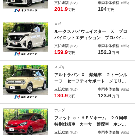
スプレイ バックカメラ 両側電動ス
支払総額
車両本体価格
(税込)
(税込)
ライド 電動パーキングブレーキ 前
201.9
194
万円
万円
席シートヒーター コーナーセンサ
ー ＥＴＣ ＬＥＤライト オートラ
日産
イト オートエアコン
ルークス ハイウェイスター Ｘ プロ
パイロットエディション プロパイロ
ット 純正９インチナビ 全周囲カメ
支払総額
車両本体価格
(税込)
(税込)
ラ 禁煙車 衝突軽減 両側電動ド
159.9
152.3
万円
万円
ア レーダークルーズ ＥＴＣ ＬＥ
Ｄヘッドライト オートライト 純正
スズキ
１４インチアルミホイール アイドリ
アルトラパン Ｘ 禁煙車 ２トーンル
ングストップ
ーフ セーフティサポート メモリー
ナビ 全周囲カメラ 車線逸脱警報
支払総額
車両本体価格
(税込)
(税込)
シートヒーター オートエアコン Ｈ
130.9
123.6
万円
万円
ＩＤライト オートライト スマート
キー ＥＴＣ コーナーセンサー
ホンダ
フィット ｅ：ＨＥＶホーム ２０周年
特別仕様車 カーサ 禁煙車 ホンダ
センシング 純正ナビ バックカメ
支払総額
車両本体価格
(税込)
(税込)