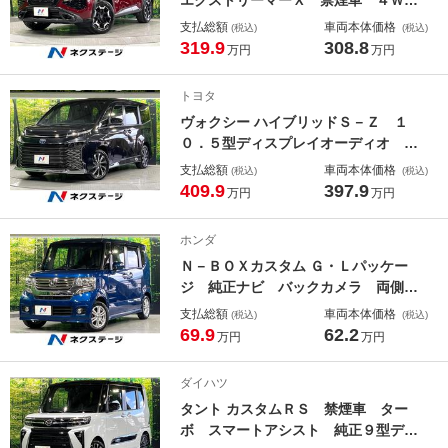
Ｄ プロパイロット 純正１２．３型
支払総額
車両本体価格
(税込)
(税込)
ナビ 全周囲カメラ ブラインドスポ
319.9
308.8
万円
万円
ットモニター デジタルインナーミラ
ー 電動リアゲート ＡＣ１００Ｖ電
トヨタ
源 パワーシート ＥＴＣ シートヒ
ヴォクシー ハイブリッドＳ－Ｚ １
ーター
０．５型ディスプレイオーディオ 全
周囲カメラ 禁煙車 衝突軽減 両側
支払総額
車両本体価格
(税込)
(税込)
電動ドア １００Ｖ電源 レーダーク
409.9
397.9
万円
万円
ルーズ ハーフレザーシート ドラレ
コ コーナーセンサー ＬＥＤヘッ
ホンダ
ド ＥＴＣ２．０
Ｎ－ＢＯＸカスタム Ｇ・Ｌパッケー
ジ 純正ナビ バックカメラ 両側電
動スライド オートエアコン ＨＩＤ
支払総額
車両本体価格
(税込)
(税込)
ヘッドライト オートライト 純正１
69.9
62.2
万円
万円
４インチアルミ ドラレコ スマート
キー ウィンカーミラー
ダイハツ
タント カスタムＲＳ 禁煙車 ター
ボ スマートアシスト 純正９型ディ