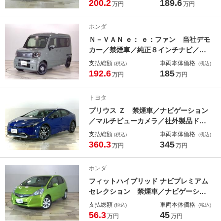
イドカーテンＳＲＳ／障害物センサー
200.2
189.6
万円
万円
／アクティブコーナーリングライト／
シートヒータ／プラズマクラスター／
ホンダ
オートリトラミラー／ドアバイザー／
Ｎ－ＶＡＮ ｅ： ｅ：ファン 当社デモ
ＥＴＣ／ＡＣＣ
カー／禁煙車／純正８インチナビ／前
後純正ドラレコ／ＥＴＣ／運転席シー
支払総額
車両本体価格
(税込)
(税込)
トヒーター／衝突軽減ブレーキ／サイ
192.6
185
万円
万円
ドカーテンエアバッグ／ＬＥＤライ
ト コーナーセンサー ＬＥＤヘッド
トヨタ
ランプ ＵＳＢポート
プリウス Ｚ 禁煙車／ナビゲーション
／マルチビューカメラ／社外製品ドラ
イブレコーダー（Ｆ・Ｒ）／ＥＴＣ
支払総額
車両本体価格
(税込)
(税込)
禁煙車使用 全周囲 アダクティブク
360.3
345
万円
万円
ルーズコントロール キーフリ フル
セグテレビ 本革シート バックモニ
ホンダ
ター
フィットハイブリッド ナビプレミアム
セレクション 禁煙車／ナビゲーショ
ン／リアカメラ／ＥＴＣ／ディスチャ
支払総額
車両本体価格
(税込)
(税込)
ージヘッドライト／スマートキー／１
56.3
45
万円
万円