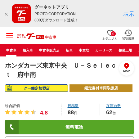
グーネットアプリ
表示
PROTO CORPORATION
800万ダウンロード達成！
0
お気に入り
閲覧履歴
中古車
輸入車
中古車販売店
新車
車買取
カーリース
整備工場
ホンダカーズ東京中央 Ｕ－Ｓｅｌｅｃ
MAP
ｔ 府中南
鑑定書付車両取扱店
グー鑑定加盟店
総合評価
投稿数
在庫台数
88
62
4.8
件
台
無料電話