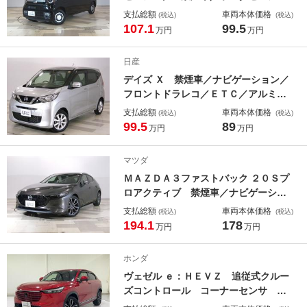
グ／ナビゲーション（ＶＸＭ－２０４
支払総額
車両本体価格
(税込)
(税込)
ＶＦｉ）／リアカメラ／フロントドラ
107.1
99.5
万円
万円
レコ／ＬＥＤヘッドライト／ 両ス
ラ Ｂｌｕｅｔｏｏｔｈオーディオ
日産
後カメラ ＬＥＤヘッドランプ 横滑
デイズ Ｘ 禁煙車／ナビゲーション／
防止 ＰＷ
フロントドラレコ／ＥＴＣ／アルミホ
イール／衝突軽減ブレーキ アラモ
支払総額
車両本体価格
(税込)
(税込)
ニ Ｂｌｕｅｔｏｏｔｈオーディオ
99.5
89
万円
万円
ＤＶＤ再生機能 電動格納式ドアミラ
ー 地デジＴＶ インテリキー バッ
マツダ
クカメラ
ＭＡＺＤＡ３ファストバック ２０Ｓプ
ロアクティブ 禁煙車／ナビゲーショ
ン／３６０℃セーフティパッケージ／
支払総額
車両本体価格
(税込)
(税込)
ドラレコ（前後）／ＥＴＣ／ＬＥＤヘ
194.1
178
万円
万円
ッドライト／電動シート／シートヒー
ター／パドルシフト／アルミホイー
ホンダ
ル ３６０°カメラ アドバンストキ
ヴェゼル ｅ：ＨＥＶＺ 追従式クルー
ー フルセグ
ズコントロール コーナーセンサ 衝
突軽減Ｂ バックカメラ付 ブルート