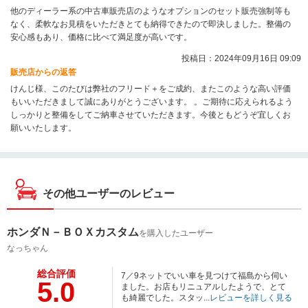
他のディーラー系の中古車販売店のようなオプションのセット販売強制等も
なく、柔軟なお見積をいただきとても納得できたので即決しました。整備の
安心感もあり、価格に比べて満足度が高いです。
投稿日：2024年09月16日 09:09
販売店からの返答
けんじ様、このたびは弊社のフリード＋をご成約、またこのような高い評価
もいいただきまして誠にありがとうございます。 。ご期待に応えられるよう
しっかりと整備をしてご納車させていただきます。今後ともどうぞ宜しくお
願いいたします。
その他ユーザーのレビュー
ホンダＮ－ＢＯＸカスタム
を購入したユーザー
なっちゃん
総合評価
7／9ネットでいい車を見つけて福島から伺い
5.0
ました。お店もリニュアルしたようで、とて
も綺麗でした。スタッ...
レビューを詳しく見る