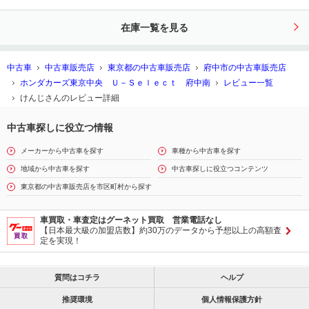
５インチアルミホイール／ 助手席エ
アバック パワーステアリング Ｂカ
在庫一覧を見る
メ スマキー キーフリー 運転席エ
アバッグ
中古車
中古車販売店
東京都の中古車販売店
府中市の中古車販売店
ホンダカーズ東京中央 Ｕ－Ｓｅｌｅｃｔ 府中南
レビュー一覧
けんじさんのレビュー詳細
中古車探しに役立つ情報
メーカーから中古車を探す
車種から中古車を探す
地域から中古車を探す
中古車探しに役立つコンテンツ
東京都の中古車販売店を市区町村から探す
車買取・車査定はグーネット買取 営業電話なし
【日本最大級の加盟店数】約30万のデータから予想以上の高額査
定を実現！
質問はコチラ
ヘルプ
推奨環境
個人情報保護方針