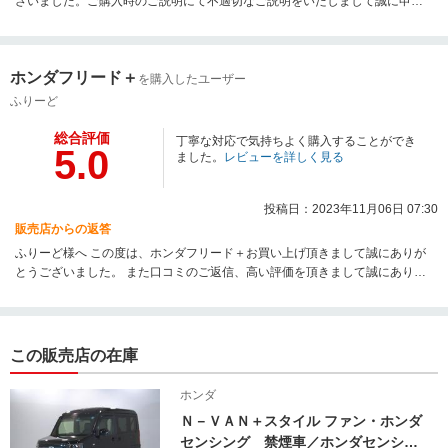
ざいました。ご購入時のご説明にて不適切なご説明をいたしまして誠に申し
訳ございませんでした。今後は指摘事項にしっかり返答できるように対応を
考えて行きたいと思いますので宜しくお願いたします。
ホンダフリード＋
を購入したユーザー
ふりーど
総合評価
丁寧な対応で気持ちよく購入することができ
5.0
ました。
レビューを詳しく見る
投稿日：2023年11月06日 07:30
販売店からの返答
ふりーど様へ この度は、ホンダフリード＋お買い上げ頂きまして誠にありが
とうございました。 また口コミのご返信、高い評価を頂きまして誠にありが
とうございます。 お車の納車はこれからとなりますので、安心してずっとお
乗り頂けるようにキッチリ 整備させて頂きますのでもう少し納車までお待ち
頂ければと思いますので宜しくお 願いいたします。
この販売店の在庫
ホンダ
Ｎ－ＶＡＮ＋スタイル ファン・ホンダ
センシング 禁煙車／ホンダセンシン