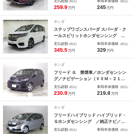
支払総額
車両本体価格
(税込)
(税込)
ゥース 禁煙 オートライト 盗難防
259.9
245
万円
万円
止装置 ＬＫＡＳ ＥＴＣ車載器 Ｌ
ＥＤライト ナビＴＶ ドラレコ付き
ホンダ
ステップワゴンスパーダ スパーダ・ク
ールスピリットホンダセンシング 地
デジフルセグＴＶ Ｄレコ ＢＴ対
支払総額
車両本体価格
(税込)
(税込)
応 ＬＥＤヘットライト 盗難防止シ
345.5
329
万円
万円
ステム ダブルエアコン パワーウイ
ンドウ サイドエアバッグ キーレ
ホンダ
ス エアバッグ 禁煙
フリード Ｇ 禁煙車／ホンダセンシン
グ／ナビゲーション（ＶＸＭ－２１５
ＶＦＥｉ）／リアカメラ／前後ドラレ
支払総額
車両本体価格
(税込)
(税込)
コ／ＬＥＤヘッドライト／スマートキ
230.9
219.8
万円
万円
ー／左右電動スライドドア アダプテ
ィブクルコン セキュリティ ＥＴＣ
ホンダ
車載器
フリードハイブリッド ハイブリッド・
Ｇホンダセンシング ／純正ナビ／前
後ドラレコ／ワンオーナー／禁煙／サ
支払総額
車両本体価格
(税込)
(税込)