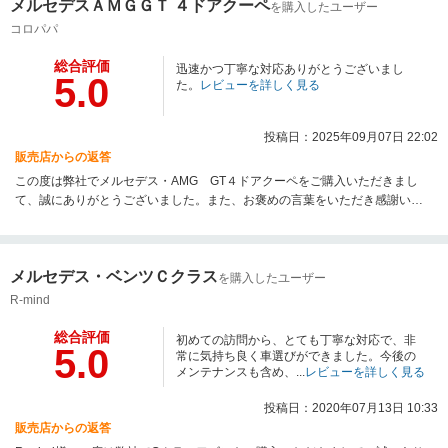
メルセデスＡＭＧＧＴ ４ドアクーペ
ンツ多摩サーティファイドカーセンター一同
を購入したユーザー
コロパパ
総合評価
迅速かつ丁寧な対応ありがとうございまし
5.0
た。
レビューを詳しく見る
投稿日：2025年09月07日 22:02
販売店からの返答
この度は弊社でメルセデス・AMG GT４ドアクーペをご購入いただきまし
て、誠にありがとうございました。また、お褒めの言葉をいただき感謝いた
します。メルセデスの、そして当店のファンでいて頂くため、お店全体で精
一杯のフォローをさせて頂く所存でございます。今後とも、私どもメルセデ
ス・ベンツ多摩をよろしくお願い申し上げます。この度は誠にありがとうご
メルセデス・ベンツＣクラス
ざいました。メルセデス・ベンツ多摩サーティファイドカーセンター長 彦
を購入したユーザー
坂
R-mind
総合評価
初めての訪問から、とても丁寧な対応で、非
5.0
常に気持ち良く車選びができました。今後の
メンテナンスも含め、...
レビューを詳しく見る
投稿日：2020年07月13日 10:33
販売店からの返答