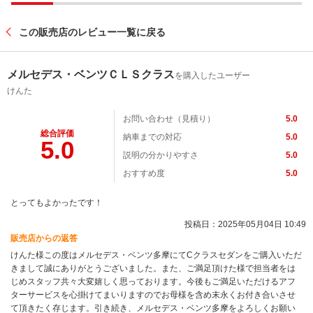
この販売店のレビュー一覧に戻る
メルセデス・ベンツＣＬＳクラス
を購入したユーザー
けんた
お問い合わせ（見積り）
5.0
総合評価
納車までの対応
5.0
5.0
説明の分かりやすさ
5.0
おすすめ度
5.0
とってもよかったです！
投稿日：2025年05月04日 10:49
販売店からの返答
けんた様この度はメルセデス・ベンツ多摩にてCクラスセダンをご購入いただ
きまして誠にありがとうございました。また、ご満足頂けた様で担当者をは
じめスタッフ共々大変嬉しく思っております。今後もご満足いただけるアフ
ターサービスを心掛けてまいりますのでお母様を含め末永くお付き合いさせ
て頂きたく存じます。引き続き、メルセデス・ベンツ多摩をよろしくお願い