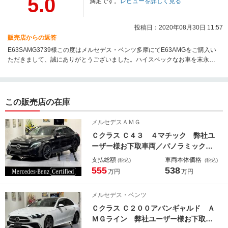
5.0
満足です。
レビューを詳しく見る
投稿日：2020年08月30日 11:57
販売店からの返答
E63SAMG3739様この度はメルセデス・ベンツ多摩にてE63AMGをご購入い
ただきまして、誠にありがとうございました。ハイスペックなお車を末永く
お乗りいただける様、アフターサービスも精いっぱいさせていただきますの
で、今後ともメルセデス・ベンツ多摩をよろしくお願いいたします。メルセ
デス・ベンツ多摩一同
この販売店の在庫
メルセデスＡＭＧ
Ｃクラス Ｃ４３ ４マチック 弊社ユ
ーザー様お下取車両／パノラミックス
ライディングルーフ／黒本革シート／
支払総額
車両本体価格
(税込)
(税込)
シートベンチレーター／アンビエント
555
538
万円
万円
ライト／３６０度カメラ／ヘッドアッ
プディスプレイ／ブルメスターサラウ
メルセデス・ベンツ
ンド／メルセデスミー／カ
Ｃクラス Ｃ２００アバンギャルド Ａ
ＭＧライン 弊社ユーザー様お下取車