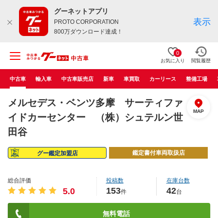
グーネットアプリ
表示
PROTO CORPORATION
800万ダウンロード達成！
0
お気に入り
閲覧履歴
中古車
輸入車
中古車販売店
新車
車買取
カーリース
整備工場
メルセデス・ベンツ多摩 サーティファ
MAP
イドカーセンター （株）シュテルン世
田谷
鑑定書付車両取扱店
グー鑑定加盟店
総合評価
投稿数
在庫台数
153
42
5.0
件
台
無料電話