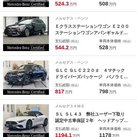
／シートヒーター／全方位カメラ／ア
524.3
508
万円
万円
ンビエントライト／ＭＢＵＸ／純正ド
ラレコ／ＢＳＧ／キーレスゴー／ワイ
メルセデス・ベンツ
ヤレスチャージング／プライバシーガ
Ｅクラスステーションワゴン Ｅ２００
ラス／
ステーションワゴンアバンギャルドＡ
ＭＧライン ＡＭＧラインパッケージ
支払総額
車両本体価格
(税込)
(税込)
／エアバランスパッケージ／パノラミ
544.2
528
万円
万円
ックスライディングルーフ／本革シー
ト／エアバランスパッケージ／ヘッド
メルセデス・ベンツ
アップディスプレイ／シートヒーター
ＧＬＣ ＧＬＣ２２０ｄ ４マチック
／ＥＴＣ２．０／３６０°カメラシステ
ドライバーズパッケージ パノラミッ
ム
クスライディングルーフ／ドライバー
支払総額
車両本体価格
(税込)
(税込)
ズパッケージ／レザーエクスクルーシ
817
798
万円
万円
ブパッケージ／ヘッドアップディスプ
レイ／メモリー付きパワーシート／シ
メルセデスＡＭＧ
ートヒーター／オートパーキングアシ
ＳＬ ＳＬ４３ 弊社ユーザー下取り
スト
認定中古車保証２年 ヘッドアップデ
ィスプレイ レーダーセーフティーパ
支払総額
車両本体価格
(税込)
(税込)
ッケージ ３６０°カメラシステム ア
1194.1
1178
万円
万円