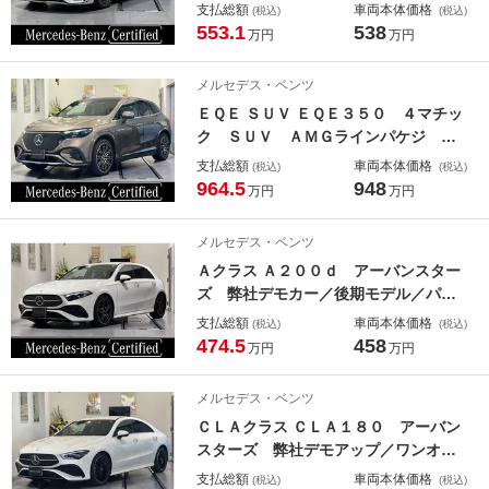
両／ベーシックパッケージ／ＡＭＧラ
支払総額
車両本体価格
(税込)
(税込)
イン／パノラミックスライディングル
553.1
538
万円
万円
ーフ／ヘッドアップディスプレイ／３
６０度カメラ／ＭＢＵＸ ＡＲナビ／
メルセデス・ベンツ
アップルカープレイ／アンビエントラ
ＥＱＥ ＳＵＶ ＥＱＥ３５０ ４マチッ
イト／ア
ク ＳＵＶ ＡＭＧラインパケジ 弊
社デモカーアップ車両／デジタルイン
支払総額
車両本体価格
(税込)
(税込)
テリアＰ／黒革シート／エアサスペン
964.5
948
万円
万円
ション／リア・アクスルステアリング
／パノラミックスライディングルーフ
メルセデス・ベンツ
／ＭＢＵＸハイパースクリーン／シー
Ａクラス Ａ２００ｄ アーバンスター
トヒーター・ベンチレーター／
ズ 弊社デモカー／後期モデル／パノ
ラマサンルーフ／本革シート／シート
支払総額
車両本体価格
(税込)
(税込)
ヒーター／オートハイビーム／メモリ
474.5
458
万円
万円
ー付きパワーシート／メルセデスケア
継承／ＥＴＣ車載器／アンビエントラ
メルセデス・ベンツ
イト６４色／純正ドラレコ前後／記録
ＣＬＡクラス ＣＬＡ１８０ アーバン
スターズ 弊社デモアップ／ワンオー
ナー／黒革／メモリ付きパワーシート
支払総額
車両本体価格
(税込)
(税込)