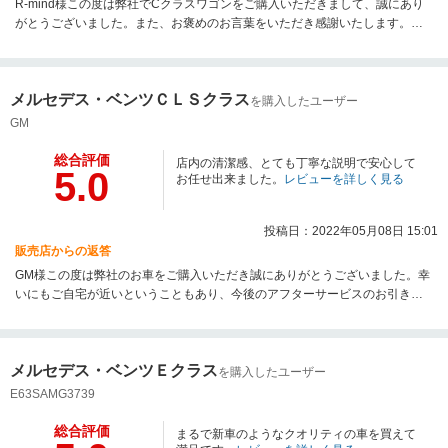
R-mind様この度は弊社でCクラスワゴンをご購入いただきまして、誠にあり
がとうございました。また、お褒めのお言葉をいただき感謝いたします。担
当者をはじめ所員一丸となって、R-mind様のメルセデスライフをサポートさ
せていただきますので、今後ともよろしくお願い申し上げます。この度は誠
にありがとうございました。メルセデス・ベンツ多摩サーティファイドカー
メルセデス・ベンツＣＬＳクラス
センター長
を購入したユーザー
GM
総合評価
店内の清潔感、とても丁寧な説明で安心して
5.0
お任せ出来ました。
レビューを詳しく見る
投稿日：2022年05月08日 15:01
販売店からの返答
GM様この度は弊社のお車をご購入いただき誠にありがとうございました。幸
いにもご自宅が近いということもあり、今後のアフターサービスのお引き取
り等引き続き全力でサポートさせていただきます。今後とも、末永くよろし
くお願いいたします。担当
メルセデス・ベンツＥクラス
を購入したユーザー
E63SAMG3739
総合評価
まるで新車のようなクオリティの車を買えて