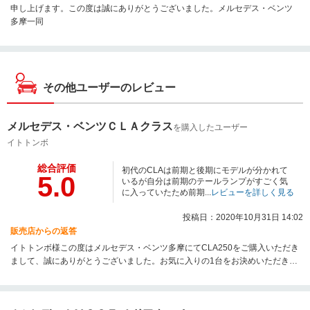
申し上げます。この度は誠にありがとうございました。メルセデス・ベンツ
多摩一同
その他ユーザーのレビュー
メルセデス・ベンツＣＬＡクラス
を購入したユーザー
イトトンボ
総合評価
初代のCLAは前期と後期にモデルが分かれて
5.0
いるが自分は前期のテールランプがすごく気
に入っていたため前期...
レビューを詳しく見る
投稿日：2020年10月31日 14:02
販売店からの返答
イトトンボ様この度はメルセデス・ベンツ多摩にてCLA250をご購入いただき
まして、誠にありがとうございました。お気に入りの1台をお決めいただき感
謝いたします。大切なお車を長くお乗りいただくためにメンテナンスもサポ
ートさせていただきますので今後ともメルセデス・ベンツ多摩をよろしくお
願い申しあげます。この度は誠にありがとうございました。メルセデス・ベ