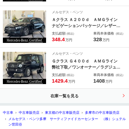
ンビエントライト ワイヤレスチャー
ジング シートヒーター シートベン
メルセデス・ベンツ
チレータ
Ａクラス Ａ２００ｄ ＡＭＧライン
ナビゲーションパッケージ／レザーＤ
ＩＮＡＭＩＣＡシート／メルセデスミ
支払総額
車両本体価格
(税込)
(税込)
ー／シートヒーター／メモリ付きパワ
348.4
328
万円
万円
ーシート／キーレスゴー／電動ランバ
ーサポート／禁煙車両／認定中古車保
メルセデス・ベンツ
証２年／
Ｇクラス Ｇ４００ｄ ＡＭＧライン
弊社下取／ワンオーナー／ラグジュア
リーＰ／アダプティブダンピングシス
支払総額
車両本体価格
(税込)
(税込)
テム／アンビエントライト／メモリ付
1429.4
1408
万円
万円
きパワーシート／シートヒーター／全
方位カメラ／Ｂｌｕｅｔｏｏｔｈ／純
在庫一覧を見る
正ドラレコ／スライディングルー
中古車
中古車販売店
東京都の中古車販売店
多摩市の中古車販売店
メルセデス・ベンツ多摩 サーティファイドカーセンター （株）シュテル
ン世田谷