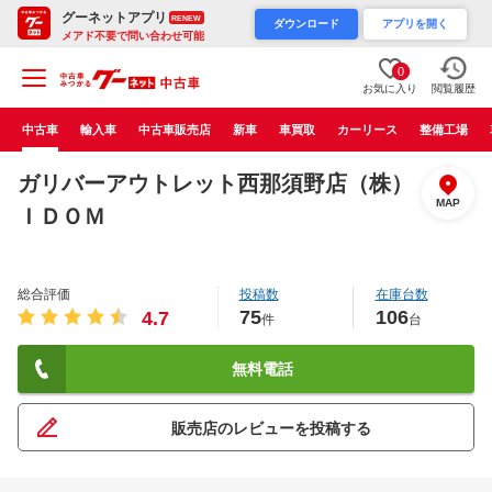
グーネットアプリ
RENEW
ダウンロード
アプリを開く
メアド不要で問い合わせ可能
0
お気に入り
閲覧履歴
中古車
輸入車
中古車販売店
新車
車買取
カーリース
整備工場
ガリバーアウトレット西那須野店（株）
MAP
ＩＤＯＭ
総合評価
投稿数
在庫台数
75
106
4.7
件
台
無料電話
販売店のレビューを投稿する