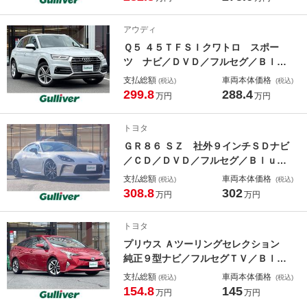
ブレーキ／クルーズコントロール／レ
ーンキープアシスト／バックカメラ／
アウディ
ＥＴＣ／スマートキー
Ｑ５ ４５ＴＦＳＩクワトロ スポー
ツ ナビ／ＤＶＤ／フルセグ／Ｂｌｕ
ｅｔｏｏｔｈ／全方位カメラ／前後ド
支払総額
車両本体価格
(税込)
(税込)
ライブレコーダー／ルーフレール／シ
299.8
288.4
万円
万円
ートヒーター／衝突軽減ブレーキ／レ
ーダークルーズコントロール／レーン
トヨタ
キープアシスト／電動リアゲート
ＧＲ８６ ＳＺ 社外９インチＳＤナビ
／ＣＤ／ＤＶＤ／フルセグ／Ｂｌｕｅ
ｔｏｏｔｈ／バックカメラ／ＥＴＣ／
支払総額
車両本体価格
(税込)
(税込)
衝突軽減ブレーキ／レーンキープアシ
308.8
302
万円
万円
スト／レーダークルーズコントロール
／ＬＥＤヘッドライト／フォグランプ
トヨタ
プリウス Ａツーリングセレクション
純正９型ナビ／フルセグＴＶ／Ｂｌｕ
ｅｔｏｏｔｈ／シートヒーター／黒合
支払総額
車両本体価格
(税込)
(税込)
皮シート／ＣＤ再生／ＤＶＤ再生／レ
154.8
145
万円
万円
ーダークルーズコントロール／衝突軽