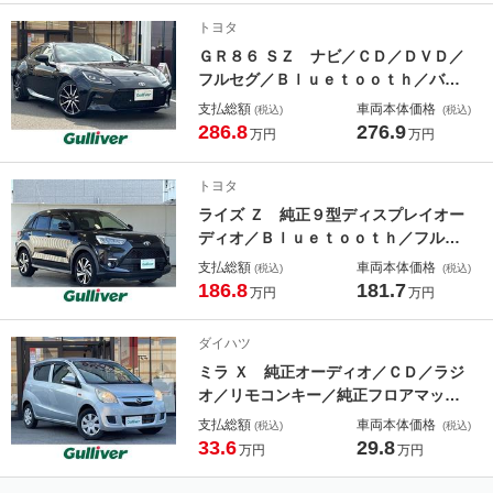
減ブレーキ／バックカメラ／ＥＴＣ／
トヨタ
ＢＳＭ／ＬＥＤライト／禁煙車
ＧＲ８６ ＳＺ ナビ／ＣＤ／ＤＶＤ／
フルセグ／Ｂｌｕｅｔｏｏｔｈ／バッ
クカメラ／ＥＴＣ／ドライブレコーダ
支払総額
車両本体価格
(税込)
(税込)
ー／衝突軽減ブレーキ／レーダークル
286.8
276.9
万円
万円
ーズコントロール／レーンキープアシ
スト／ＬＥＤヘッドライト／コーナー
トヨタ
センサー
ライズ Ｚ 純正９型ディスプレイオー
ディオ／Ｂｌｕｅｔｏｏｔｈ／フルセ
グＴＶ／ＥＴＣ／ドライブレコーダー
支払総額
車両本体価格
(税込)
(税込)
／シートヒーター／レーダークルーズ
186.8
181.7
万円
万円
コントロール／衝突軽減ブレーキ／リ
アフォグ／レーンキープアシスト／禁
ダイハツ
煙車
ミラ Ｘ 純正オーディオ／ＣＤ／ラジ
オ／リモコンキー／純正フロアマット
／パワーウィンドウ／パワーステアリ
支払総額
車両本体価格
(税込)
(税込)
ング／ＡＣエアコン／ドアバイザー／
33.6
29.8
万円
万円
ハロゲンヘッドライト／純正スチール
ホイール／スタッドレスタイヤ／禁煙