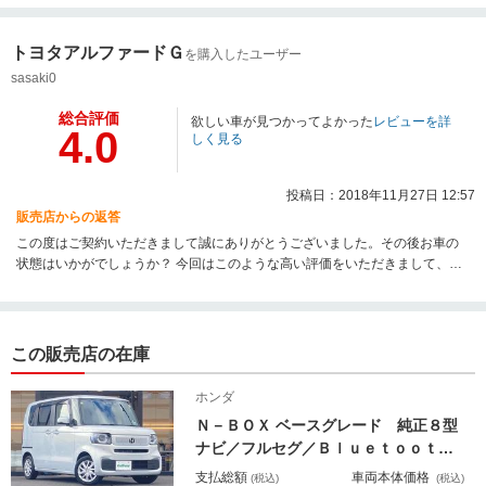
トヨタアルファードＧ
を購入したユーザー
sasaki0
総合評価
欲しい車が見つかってよかった
レビューを詳
4.0
しく見る
投稿日：2018年11月27日 12:57
販売店からの返答
この度はご契約いただきまして誠にありがとうございました。その後お車の
状態はいかがでしょうか？ 今回はこのような高い評価をいただきまして、社
員一同心から感謝しております。 何かお困りの際はぜひお気軽にお立ち寄り
ください。 今後とも、どうぞ宜しくお願い致します。
この販売店の在庫
ホンダ
Ｎ－ＢＯＸ ベースグレード 純正８型
ナビ／フルセグ／Ｂｌｕｅｔｏｏｔｈ
／両側パワースライドドア／バックカ
支払総額
車両本体価格
(税込)
(税込)