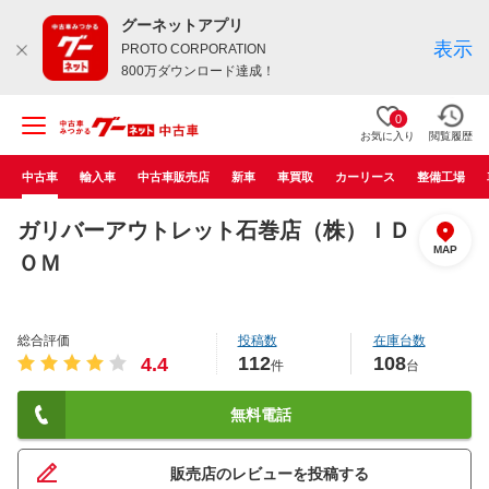
グーネットアプリ
表示
PROTO CORPORATION
800万ダウンロード達成！
0
お気に入り
閲覧履歴
中古車
輸入車
中古車販売店
新車
車買取
カーリース
整備工場
ガリバーアウトレット石巻店（株）ＩＤ
MAP
ＯＭ
総合評価
投稿数
在庫台数
112
108
4.4
件
台
無料電話
販売店のレビューを投稿する