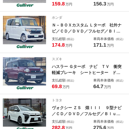
メラ／シートヒーター／前後ドライブ
159.8
156.3
万円
万円
レコーダー／ＥＴＣ／衝突軽減ブレー
キ／レーンキープアシスト／レーダー
ホンダ
クルーズコントロール
Ｎ－ＢＯＸカスタム Ｌターボ 社外ナ
ビ／ＣＤ／ＤＶＤ／フルセグ／Ｂｌｕ
ｅｔｏｏｔｈ／両側パワースライドド
支払総額
車両本体価格
(税込)
(税込)
ア／バックカメラ／シートヒーター／
174.8
171.1
万円
万円
ＥＴＣ／衝突軽減ブレーキ／レーンキ
ープアシスト／レーダークルーズコン
スズキ
トロール／パドルシフト
ハスラー Ｇターボ ナビ ＴＶ 衝突
軽減ブレーキ シートヒーター ドラ
イブレコーダー ターボ ＥＴＣ 純
支払総額
車両本体価格
(税込)
(税込)
正フロアマット 純正ドアバイザー
69.8
64.7
万円
万円
スマートキー プッシュスタート ヘ
ッドライトレベライザー パワーウィ
トヨタ
ンドウ
ヴォクシー ＺＳ 煌ＩＩＩ ９型ナビ
／ＣＤ／ＤＶＤ／フルセグ／Ｂｌｕｅ
ｔｏｏｔｈ／フリップダウンモニター
支払総額
車両本体価格
(税込)
(税込)
／両側パワースライドドア／衝突軽減
282.8
275.6
万円
万円