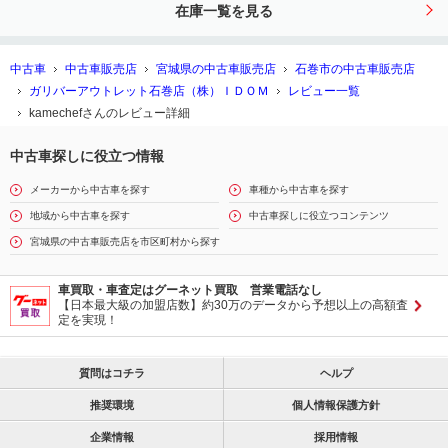
在庫一覧を見る
車
中古車
中古車販売店
宮城県の中古車販売店
石巻市の中古車販売店
ガリバーアウトレット石巻店（株）ＩＤＯＭ
レビュー一覧
kamechefさんのレビュー詳細
中古車探しに役立つ情報
メーカーから中古車を探す
車種から中古車を探す
地域から中古車を探す
中古車探しに役立つコンテンツ
宮城県の中古車販売店を市区町村から探す
車買取・車査定はグーネット買取 営業電話なし
【日本最大級の加盟店数】約30万のデータから予想以上の高額査
定を実現！
質問はコチラ
ヘルプ
推奨環境
個人情報保護方針
企業情報
採用情報