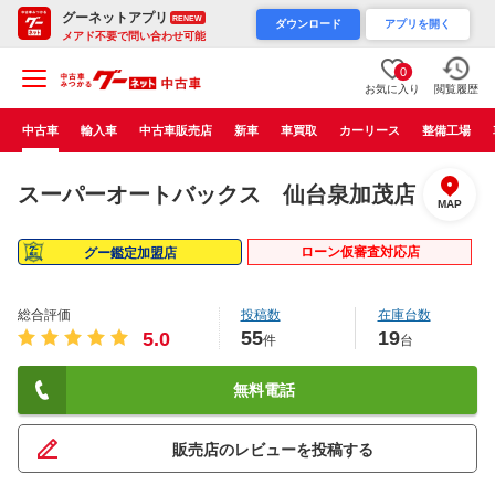
グーネットアプリ
RENEW
ダウンロード
アプリを開く
メアド不要で問い合わせ可能
0
お気に入り
閲覧履歴
中古車
輸入車
中古車販売店
新車
車買取
カーリース
整備工場
スーパーオートバックス 仙台泉加茂店
MAP
ローン仮審査対応店
グー鑑定加盟店
総合評価
投稿数
在庫台数
55
19
5.0
件
台
無料電話
販売店のレビューを投稿する