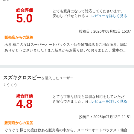
総合評価
とても親身になって対応してくださいます。
5.0
安心して任せられるス...
レビューを詳しく見る
投稿日：2026年08月01日 15:37
販売店からの返答
あき 様この度はスーパーオートバックス・仙台泉加茂店をご用命頂き、誠に
ありがとうございました！また新車からお乗り頂いておりました、愛車の下
取りもご用命頂きまして、重ねてご礼申し上げます。オートバックスカーズ
を再度ご利用いただきまして、スタッフ一同改めてご礼申し上げます！【安
心して任せられる】との嬉しいお言葉を頂き、心より感謝申し上げます！今
以上に寄り添った対応が出来るように心がけて参ります！貴重なお言葉を頂
スズキクロスビー
を購入したユーザー
きまして、誠にありがとうございました！初めての電気自動車との事で不安
も多くあるかと思いますが、困ったことがあればぜひ当店まで！お気軽にご
ぐうぐう
相談下さい。前回販売させて頂いたお車同様に、アフターフォローには力を
総合評価
入れて参ります。今後とも、車検整備や電装品のお取り付け、コーティング
とても丁寧な説明と親切な対応をしていただ
4.8
関連のお困りごとがあればお気軽にお問い合わせ下さい。私を含めたスーパ
き安心できました。分...
レビューを詳しく見る
ーオートバックス・仙台泉加茂店を今後ともよろしくお願いいたします。新
しいおクルマ アウトランダーPHEV でも楽しいカーライフをお過ごしくださ
投稿日：2026年07月12日 11:51
い！
販売店からの返答
ぐうぐう 様この度は数ある販売店の中から、スーパーオートバックス・仙台