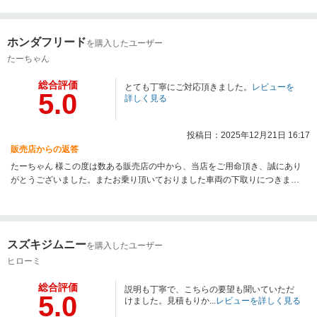
礼申し上げます。ご納車後まだ間もないですが、車両に関してお困りごとや
ご不明点はございませんでしょうか？些細な事でもお困りごとがございまし
たら、なんなりとご相談ください。まだまだ未熟者の私ではございますが、
ホンダフリード
を購入したユーザー
ヒーローズン様のご役に立てるようにサポートしてまいりますので、今後と
もスーパーオートバックス・仙台泉加茂店をよろしくお願い申し上げます。
たーちゃん
スタッフ一同、ヒーローズン様のまたのご来店を心よりお待ちしておりま
総合評価
す！新しい愛車であるマツダのCX-５と沢山の思い出をお作り下さい！そして
とても丁寧にご対応頂きました。
レビューを
5.0
安心安全なカーライフをお過ごしください☆彡今後とも、よろしくお願い申
詳しく見る
し上げます。
投稿日：2025年12月21日 16:17
販売店からの返答
たーちゃん 様この度は数ある販売店の中から、当店をご用命頂き、誠にあり
がとうございました。またお乗り頂いておりました車両の下取りにつきまし
ても、重ねて御礼申し上げます。。納車して間もないですが、現状お困りご
とはございませんでしょうか？気になる点がございましたら、当店までお気
軽にご連絡ください。オートバックスでは、納車後のアフターフォローにも
力を入れております。些細な点がありましたらメンテナンスでもご用命頂け
スズキジムニー
を購入したユーザー
たら幸いでございます。納車時にお話ししましたが、新しいお車になります
ので、運転になれるためにお時間が掛かる可能性がございます。もしボディ
ヒローミ
に傷をつけてしまった場合は、【ふっかつサポート】をぜひご利用くださ
総合評価
い。※板金作業 30,000円を限度に補償いたします。まずは安全運転で事故の
説明も丁寧で、こちらの要望も聞いていただ
5.0
ないようにカーライフをお楽しみください。担当の私も、まだまだ未熟者で
けました。見積もりか...
レビューを詳しく見る
はありますが、精いっぱいお役に立てるように努力しますので、ぜひお問い