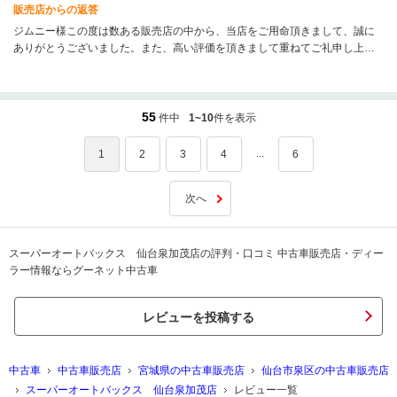
販売店からの返答
ジムニー様この度は数ある販売店の中から、当店をご用命頂きまして、誠に
ありがとうございました。また、高い評価を頂きまして重ねてご礼申し上げ
ます。納車して間もないですが、なにかお困りごとなどはございませんでし
ょうか？気になる事が少しでもございましたら、すぐにご連絡いただけたら
と思います。そして、希少なコンプリートカー（カスタムカー）になります
ので、今後ご安全に、楽しいカーライフをお過ごしください！アフターフォ
55
件中
1~10
件を表示
ローもオートバックスをぜひご用命ください。この度はご納車、誠におめで
とうございます！
...
1
2
3
4
6
次へ
スーパーオートバックス 仙台泉加茂店の評判・口コミ 中古車販売店・ディー
ラー情報ならグーネット中古車
レビューを投稿する
中古車
中古車販売店
宮城県の中古車販売店
仙台市泉区の中古車販売店
スーパーオートバックス 仙台泉加茂店
レビュー一覧