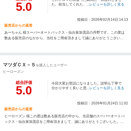
5.0
困りごとはございませんでしょうか？何か少しでもお困りごとがあれば、オ
た。担当してくれた、...
レビューを詳しく見る
ートバックスまでお気軽にご相談ください。ルパン５世様のトータルカーラ
イフを存分にサポートいたします！そしてこの度はNBOXのご納車誠におめで
投稿日：2026年02月14日 14:13
とうございます！スタッフ一同重ねてご礼申し上げます。またのご来店を心
販売店からの返答
よりお待ちしております！
あーちゃん 様スーパーオートバックス・仙台泉加茂店の丹野です。この度は
数ある販売店のなかから、当社をご用命頂きまして誠にありがとうございま
す。また長年お乗り頂きましたお車の下取りのご用命も頂き、重ねてご礼申
し上げます。暖かいメッセージを拝見させて頂きました。車両と私どもの接
客にご満足していただいたようで、まだまだ未熟者の私たちですが、とても
うれしく感じております。納車後間もないですがなにかご不明点や、気にな
マツダＣＸ－５
を購入したユーザー
る事などはございませんでしょうか？オートバックスは納車後のアフターフ
ォローにも力を入れて運営しております。些細な事でも構いません。何かご
ヒーローズン
ざいましたら担当までご連絡をお待ちしております。洗車がご趣味のようで
総合評価
したので、便利な洗車道具を納車時にお渡しさせて頂きました！是非ともご
今回大変お世話になりました。説明も丁寧で
5.0
活用いただき、ご趣味に生かしていただければ嬉しい所存でございます。今
分かりやすく良いと思...
レビューを詳しく見る
後とも、丹野と菊池を問わず、ぜひともスーパーオートバックス・仙台泉加
茂店をよろしくお願い申し上げます！この度はご納車、誠におめでとうござ
投稿日：2026年01月24日 11:02
います！お気をつけてカーライフをお楽しみください！
販売店からの返答
ヒーローズン 様この度は数ある販売店の中から、当店舗のスーパーオートバ
ックス・仙台泉加茂店をご用命頂きまして、誠にありがとうございした。ま
たお乗り頂いておりました愛車を、下取りにてご用命頂きまして、重ねてご