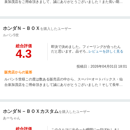
泉加茂店をご用命頂きまして、誠にありがとうございました！また長い期間
お乗り頂きました愛車の下取りに関してもご用命頂き、スタッフ一同重ねて
ご礼申し上げます。クチコミの投稿、誠にありがとうございます！ご参考に
させて頂きながら今後の営業に生かしていきます。ご協力ありがとうござい
ました。久しぶりのお車の購入との事で不安ごともたくさんあったかと思い
ホンダＮ－ＢＯＸ
を購入したユーザー
ますが、私どものご対応はいかがでしたでしょうか？丁寧な説明と親切な対
応をご評価いただき、販売させて頂きました私も嬉しく感じております。誠
ルパン5世
にありがとうございます！ご納車から数日間経過いたしました。車両に関し
総合評価
まして、お困りごとはございますでしょうか。オートバックスでは納車後の
即決で決めました。フィーリングが合ったん
4.3
アフターフォローには大きく力を入れております。車のメンテナンスや任意
だと思います。品ぞろ...
レビューを詳しく見る
保険のご相談、また洗車やコーティング等のサービスまで幅広くご対応して
おります。ご不明点がございましたら、お気軽にお問い合わせ下さい。事故
投稿日：2026年04月01日 18:01
のないよう、楽しいカーライフになる事をスタッフ一同願っております。ぐ
販売店からの返答
うぐう様のまたのご来店を心よりお待ちしております。この度はクロスビー
のご納車、誠にありがとうございました！
ルパン５世様この度は数ある販売店の中から、スーパーオートバックス・仙
台泉加茂店をご用命頂きまして誠にありがとうございました！そして長年お
乗り頂いておりましたお車の下取りのご用命も頂きました。重ねてご礼申し
上げます。ルパン５世様にはご納車まで大変お世話になりました。ルパン５
世様のご自宅前には、大きな車屋さんがあるのにも関わらず、オートバック
スを選びました！とお話を受けたときは正直私自身も驚きを隠せませんでし
ホンダＮ－ＢＯＸカスタム
を購入したユーザー
た。うれしいお言葉、誠にありがとうございました！確かにフィーリングも
似ているところがありましたね（笑）実際にお車を見て頂いて、即決してく
あーちゃん
ださり、ご納車までスムーズに進めることが出来ました。ご協力いただき、
総合評価
誠にありがとうございました！ご納車させて頂いて数カ月たちましたが、お
このクルマに出会った瞬間に一目ぼれしまし