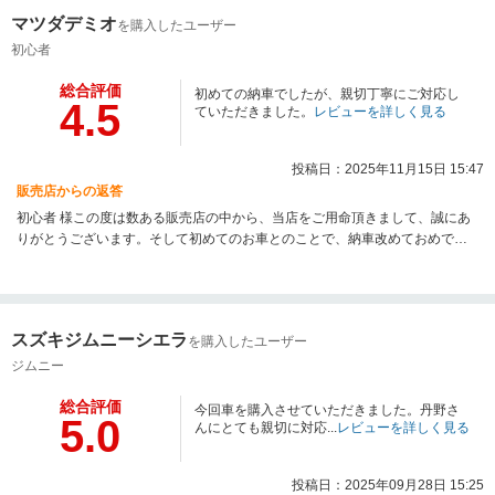
ば幸いです。それでは、愛車とともにカーライフを存分に楽しんでくださ
マツダデミオ
を購入したユーザー
い！スタッフ一同、またのご来店を心よりお待ちしております！
初心者
総合評価
初めての納車でしたが、親切丁寧にご対応し
4.5
ていただきました。
レビューを詳しく見る
投稿日：2025年11月15日 15:47
販売店からの返答
初心者 様この度は数ある販売店の中から、当店をご用命頂きまして、誠にあ
りがとうございます。そして初めてのお車とのことで、納車改めておめでと
うございます☆彡納車して間もないですが、操作方法のご不明点や、何か気
になる事はございませんでしょうか？オートバックスは整備から洗車関係、
また任意保険や用品販売など、ワンストップサービスを提供しております。
少しでも気になる点や、ご不明点がありましたら、ぜひともお気軽にお問い
スズキジムニーシエラ
を購入したユーザー
合わせください。納車後もアフターフォローに力を入れて参りますので、ま
たのご来店をスタッフ一同心よりお待ちしております。それでは、新しいお
ジムニー
車でのドライブ、カーライフを存分にお楽しみください！
総合評価
今回車を購入させていただきました。丹野さ
5.0
んにとても親切に対応...
レビューを詳しく見る
投稿日：2025年09月28日 15:25