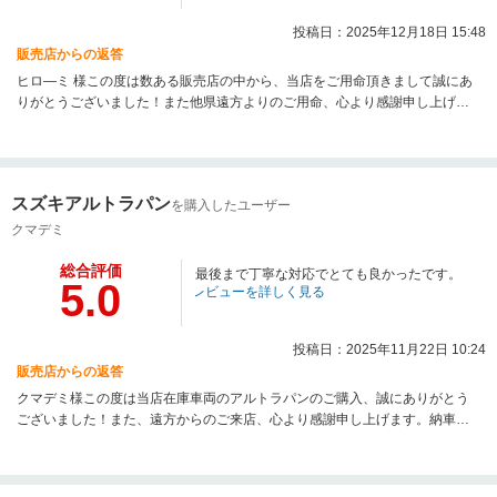
合わせ下さい！この度はご納車誠におめでとうございます！たーちゃん様の
投稿日：2025年12月18日 15:48
またのご来店を、スタッフ一同心よりお待ちしております！
販売店からの返答
ヒロ―ミ 様この度は数ある販売店の中から、当店をご用命頂きまして誠にあ
りがとうございました！また他県遠方よりのご用命、心より感謝申し上げま
す。納車後は無事にご自宅までご帰宅できましたでしょうか？今回WEBにて
ご用命頂き、一度も車両を見ずにご購入いただいたため、心配ごとも多々あ
ったかと思いますが、無事に納車までサポート出来て私もほっとしておりま
す。ご自宅近くのオートバックスでもご購入いただいた車両のメンテナンス
スズキアルトラパン
を購入したユーザー
などを行って頂く事も可能です。納車後も心配事や車両についての不明点が
あれば、担当の私までお気軽にご連絡ください。精一杯サポートさせて頂き
クマデミ
ます！納車日から数日たちますが、お困りごとはございませんでしょうか？
総合評価
ご購入いただいた車両は、国内の中でもカスタムパーツが沢山あり、自分好
最後まで丁寧な対応でとても良かったです。
5.0
みにカスタムしていくのがとても楽しい車両かと思います。ヒローミ様好み
レビューを詳しく見る
にカスタムしていただいて、世界に一台のジムニーを是非お作り下さい！ま
ずは安全運転で、楽しいカーライフを送っていただけるよう、オートバック
投稿日：2025年11月22日 10:24
スで今後もサポートさせて頂ければと思います。この度は、ご納車誠におめ
販売店からの返答
でとうございます！そしてご利用いただきありがとうございました！
クマデミ様この度は当店在庫車両のアルトラパンのご購入、誠にありがとう
ございました！また、遠方からのご来店、心より感謝申し上げます。納車後
にお困りごとはございませんでしょうか？何か些細な事でもお困りごとがご
ざいましたら、お気軽にご連絡を頂ければと思います！全国でも台数が少な
い、希少価値の高いお車になりますので、ぜひ大切にご安全にお乗り頂けれ