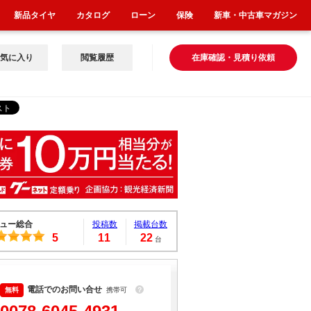
新品タイヤ
カタログ
ローン
保険
新車・中古車マガジン
気に入り
閲覧履歴
在庫確認・見積り依頼
ュー総合
投稿数
掲載台数
5
11
22
台
電話でのお問い合せ
携帯可
？