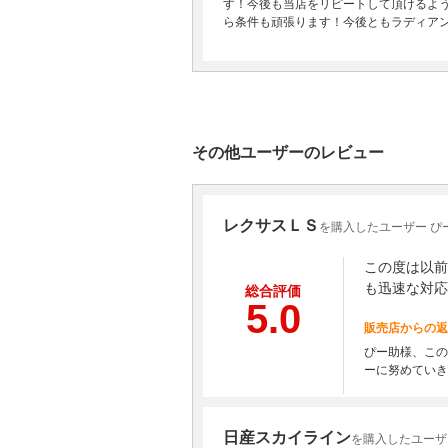
す！今後も当店をリピートして頂けるよ
ら条件も頑張ります！今後ともラディア
その他ユーザーのレビュー
レクサスＬＳ
を購入したユーザー ぴ
この度は以前
も迅速な対応
総合評価
5.0
販売店からの返
ぴー助様、この
ーに努めていき
日産スカイライン
を購入したユーザ