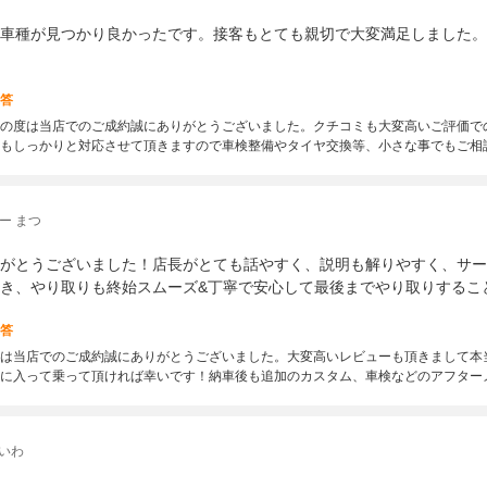
車種が見つかり良かったです。接客もとても親切で大変満足しました。
答
の度は当店でのご成約誠にありがとうございました。クチコミも大変高いご評価で
もしっかりと対応させて頂きますので車検整備やタイヤ交換等、小さな事でもご相
ー まつ
がとうございました！店長がとても話やすく、説明も解りやすく、サー
き、やり取りも終始スムーズ&丁寧で安心して最後までやり取りするこ
答
は当店でのご成約誠にありがとうございました。大変高いレビューも頂きまして本
に入って乗って頂ければ幸いです！納車後も追加のカスタム、車検などのアフター
いわ