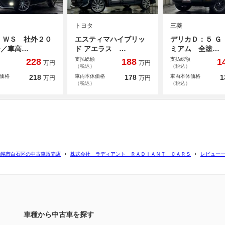
トヨタ
三菱
 ＷＳ 社外２０
エスティマハイブリッ
デリカＤ：５ Ｇ
チ／車高…
ド アエラス …
ミアム 全塗…
支払総額
支払総額
228
188
1
万円
万円
（税込）
（税込）
価格
218
車両本体価格
178
車両本体価格
1
万円
万円
（税込）
（税込）
札幌市白石区の中古車販売店
株式会社 ラディアント ＲＡＤＩＡＮＴ ＣＡＲＳ
レビュー
車種から中古車を探す