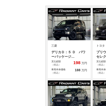
三菱
トヨタ
デリカＤ：５ Ｄ パワ
プリウ
ーパッケージ…
セレ
支払総額
支払総額
198
万円
（税込）
（税込）
車両本体価格
188
車両本体
万円
（税込）
（税込）