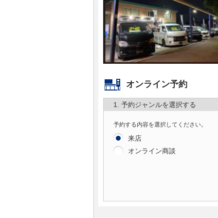
マガジン
車カタログ
自動車ローン
オンライン予約
保険
1. 予約ジャンルを選択する
レビュー
予約する内容を選択してください。
来店
価格相場
オンライン商談
教習所
用語集