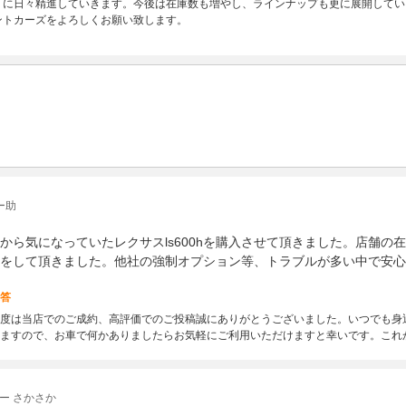
うに日々精進していきます。今後は在庫数も増やし、ラインナップも更に展開してい
ントカーズをよろしくお願い致します。
ー助
から気になっていたレクサスls600hを購入させて頂きました。店舗の
をして頂きました。他社の強制オプション等、トラブルが多い中で安心
答
度は当店でのご成約、高評価でのご投稿誠にありがとうございました。いつでも身
ますので、お車で何かありましたらお気軽にご利用いただけますと幸いです。これ
ー さかさか