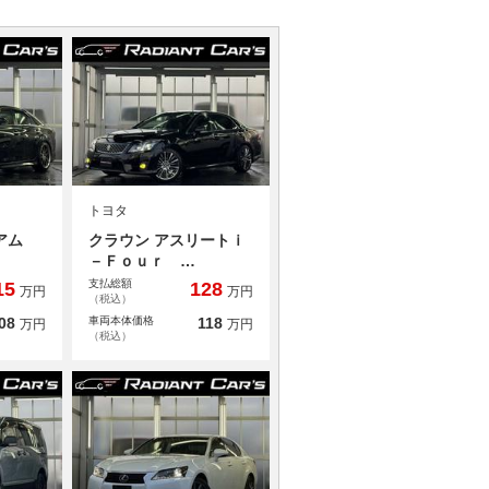
トヨタ
ミアム
クラウン アスリートｉ
－Ｆｏｕｒ …
支払総額
15
128
万円
万円
（税込）
08
車両本体価格
118
万円
万円
（税込）