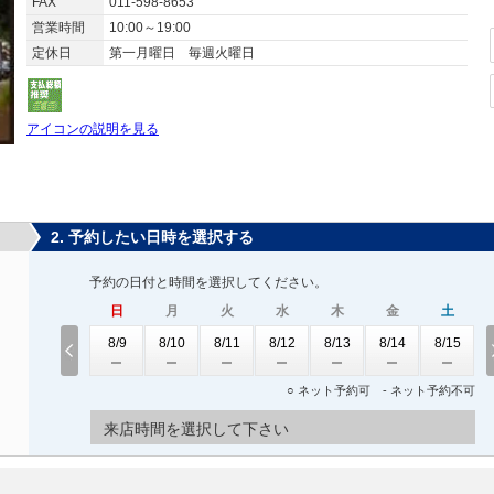
FAX
011-598-8653
営業時間
10:00～19:00
定休日
第一月曜日 毎週火曜日
アイコンの説明を見る
2. 予約したい日時を選択する
予約の日付と時間を選択してください。
日
月
火
水
木
金
土
8/9
8/10
8/11
8/12
8/13
8/14
8/15
○ ネット予約可 - ネット予約不可
来店時間を選択して下さい