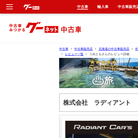
中古車
輸入車
中古車販売
新車
中古車
中古車
中古車販売店
北海道の中古車販売店
レビュー一覧
うめともさんのレビュー詳細
輸入車
クルマ買取
カーリース
株式会社 ラディアント 
タイヤ交換
整備工場
車検