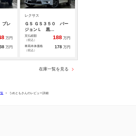
レクサス
 プレ
ＧＳ ＧＳ３５０ バー
ジョンＬ 黒…
支払総額
48
188
万円
万円
（税込）
38
車両本体価格
178
万円
万円
（税込）
在庫一覧を見る
一覧
うめともさんのレビュー詳細