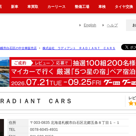
店
新車
車買取
カーリース
整備工場
車検
タイヤ交換
English
ヘルプ
お
札幌市白石区の中古車販売店
株式会社 ラディアント ＲＡＤＩＡＮＴ ＣＡＲＳ
レビ
ＲＡＤＩＡＮＴ ＣＡＲＳ
住所
〒003-0835 北海道札幌市白石区北郷五条８丁目１－１
TEL
0078-6045-4931