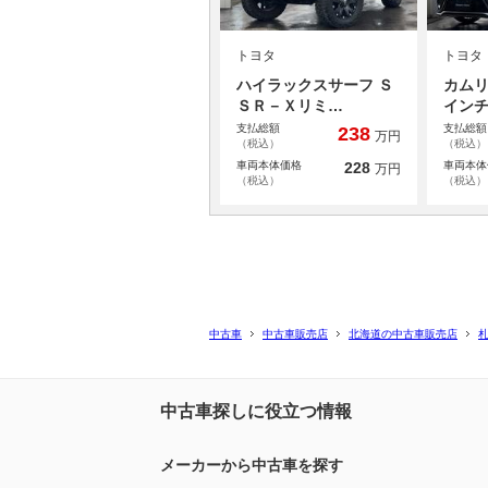
トヨタ
トヨタ
ハイラックスサーフ Ｓ
カムリ
ＳＲ－Ｘリミ…
イン
支払総額
支払総額
238
万円
（税込）
（税込）
車両本体価格
228
車両本体
万円
（税込）
（税込）
中古車
中古車販売店
北海道の中古車販売店
中古車探しに役立つ情報
メーカーから中古車を探す