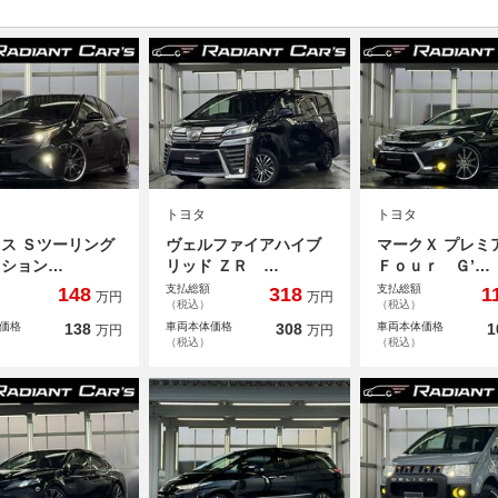
トヨタ
トヨタ
ス Ｓツーリング
ヴェルファイアハイブ
マークＸ プレ
クション…
リッド ＺＲ …
Ｆｏｕｒ Ｇ’…
支払総額
支払総額
148
318
1
万円
万円
（税込）
（税込）
価格
138
車両本体価格
308
車両本体価格
1
万円
万円
（税込）
（税込）